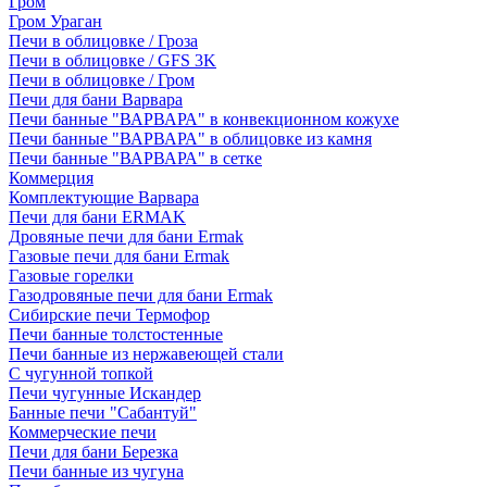
Гром
Гром Ураган
Печи в облицовке / Гроза
Печи в облицовке / GFS 3K
Печи в облицовке / Гром
Печи для бани Варвара
Печи банные "ВАРВАРА" в конвекционном кожухе
Печи банные "ВАРВАРА" в облицовке из камня
Печи банные "ВАРВАРА" в сетке
Коммерция
Комплектующие Варвара
Печи для бани ERMAK
Дровяные печи для бани Ermak
Газовые печи для бани Ermak
Газовые горелки
Газодровяные печи для бани Ermak
Сибирские печи Термофор
Печи банные толстостенные
Печи банные из нержавеющей стали
С чугунной топкой
Печи чугунные Искандер
Банные печи "Сабантуй"
Коммерческие печи
Печи для бани Березка
Печи банные из чугуна