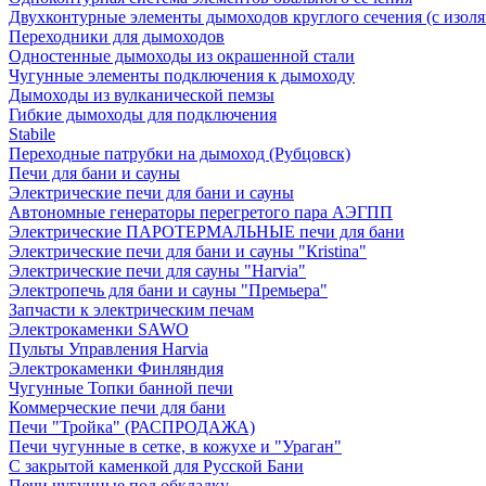
Двухконтурные элементы дымоходов круглого сечения (с изол
Переходники для дымоходов
Одностенные дымоходы из окрашенной стали
Чугунные элементы подключения к дымоходу
Дымоходы из вулканической пемзы
Гибкие дымоходы для подключения
Stabile
Переходные патрубки на дымоход (Рубцовск)
Печи для бани и сауны
Электрические печи для бани и сауны
Автономные генераторы перегретого пара АЭГПП
Электрические ПАРОТЕРМАЛЬНЫЕ печи для бани
Электрические печи для бани и сауны "Кristina"
Электрические печи для сауны "Harvia"
Электропечь для бани и сауны "Премьера"
Запчасти к электрическим печам
Электрокаменки SAWO
Пульты Управления Harvia
Электрокаменки Финляндия
Чугунные Топки банной печи
Коммерческие печи для бани
Печи "Тройка" (РАСПРОДАЖА)
Печи чугунные в сетке, в кожухе и "Ураган"
С закрытой каменкой для Русской Бани
Печи чугунные под обкладку