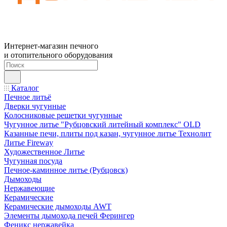
Интернет-магазин печного
и отопительного оборудования
Каталог
Печное литьё
Дверки чугунные
Колосниковые решетки чугунные
Чугунное литье "Рубцовский литейный комплекс" OLD
Казанные печи, плиты под казан, чугунное литье Технолит
Литье Fireway
Художественное Литье
Чугунная посуда
Печное-каминное литье (Рубцовск)
Дымоходы
Нержавеющие
Керамические
Керамические дымоходы AWT
Элементы дымохода печей Ферингер
Феникс нержавейка