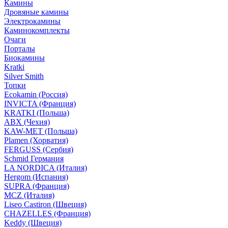
Камины
Дровяные камины
Электрокамины
Каминокомплекты
Очаги
Порталы
Биокамины
Kratki
Silver Smith
Топки
Ecokamin (Россия)
INVICTA (Франция)
KRATKI (Польша)
ABX (Чехия)
KAW-MET (Польша)
Plamen (Хорватия)
FERGUSS (Сербия)
Schmid Германия
LA NORDICA (Италия)
Hergom (Испания)
SUPRA (Франция)
MCZ (Италия)
Liseo Castiron (Швеция)
CHAZELLES (Франция)
Keddy (Швеция)