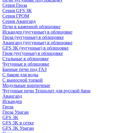
Серия Гроза
Серия GFS ЗК
Серия ГРОМ
Серия Авангард
Печи в каменной облицовке
Искандер (чугунные) в облицовке
Гроза (чугунные) в облицовке
Авангард (чугунные) в облицовке
GFS ЗК (чугунные) в облицовке
Гром (чугунные) в облицовке
Стальные в облицовке
Чугунные в облицовке
Банные печи под ГАЗ
С баком для воды
С выносной топкой
Модульные кирпичные
Чугунные печи Технолит для русской бани
Авангард
Искандер
Гроза
Гроза Ураган
GFS 3K
GFS 3K в сетке
GFS 3K Ураган