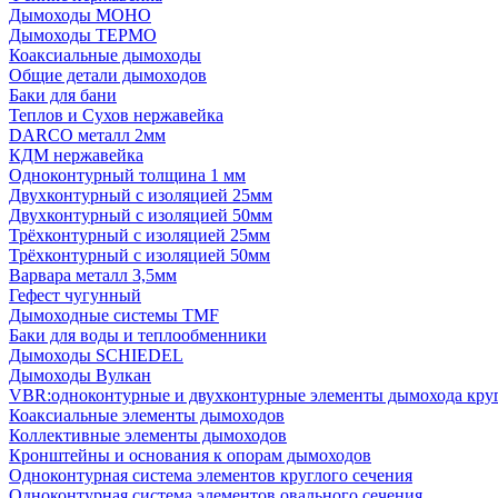
Дымоходы МОНО
Дымоходы ТЕРМО
Коаксиальные дымоходы
Общие детали дымоходов
Баки для бани
Теплов и Сухов нержавейка
DARCO металл 2мм
КДМ нержавейка
Одноконтурный толщина 1 мм
Двухконтурный с изоляцией 25мм
Двухконтурный с изоляцией 50мм
Трёхконтурный с изоляцией 25мм
Трёхконтурный с изоляцией 50мм
Варвара металл 3,5мм
Гефест чугунный
Дымоходные системы TMF
Баки для воды и теплообменники
Дымоходы SCHIEDEL
Дымоходы Вулкан
VBR:одноконтурные и двухконтурные элементы дымохода кру
Коаксиальные элементы дымоходов
Коллективные элементы дымоходов
Кронштейны и основания к опорам дымоходов
Одноконтурная система элементов круглого сечения
Одноконтурная система элементов овального сечения