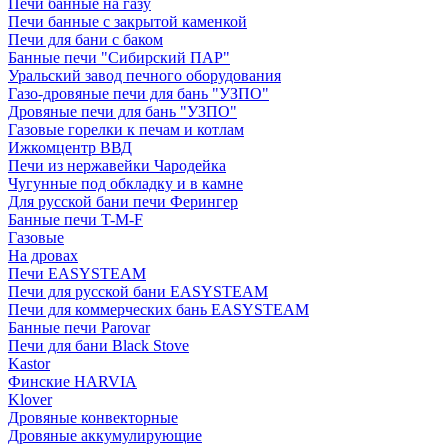
Печи банные на газу
Печи банные с закрытой каменкой
Печи для бани с баком
Банные печи "Сибирский ПАР"
Уральский завод печного оборудования
Газо-дровяные печи для бань "УЗПО"
Дровяные печи для бань "УЗПО"
Газовые горелки к печам и котлам
Ижкомцентр ВВД
Печи из нержавейки Чародейка
Чугунные под обкладку и в камне
Для русской бани печи Ферингер
Банные печи T-M-F
Газовые
На дровах
Печи EASYSTEAM
Печи для русской бани EASYSTEAM
Печи для коммерческих бань EASYSTEAM
Банные печи Parovar
Печи для бани Black Stove
Kastor
Финские HARVIA
Klover
Дровяные конвекторные
Дровяные аккумулирующие