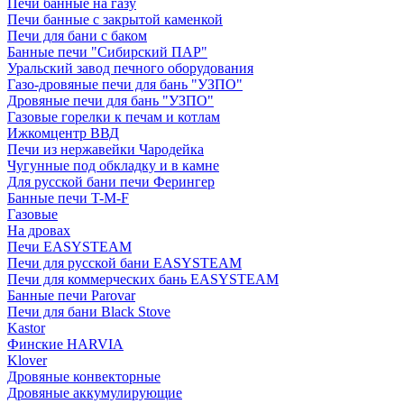
Печи банные на газу
Печи банные с закрытой каменкой
Печи для бани с баком
Банные печи "Сибирский ПАР"
Уральский завод печного оборудования
Газо-дровяные печи для бань "УЗПО"
Дровяные печи для бань "УЗПО"
Газовые горелки к печам и котлам
Ижкомцентр ВВД
Печи из нержавейки Чародейка
Чугунные под обкладку и в камне
Для русской бани печи Ферингер
Банные печи T-M-F
Газовые
На дровах
Печи EASYSTEAM
Печи для русской бани EASYSTEAM
Печи для коммерческих бань EASYSTEAM
Банные печи Parovar
Печи для бани Black Stove
Kastor
Финские HARVIA
Klover
Дровяные конвекторные
Дровяные аккумулирующие