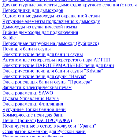
Двухконтурные элементы дымоходов круглого сечения (с изол
Переходники для дымоходов
Одностенные дымоходы из окрашенной стали
Чугунные элементы подключения к дымоходу
Дымоходы из вулканической пемзы
Гибкие дымоходы для подключения
Stabile
Переходные патрубки на дымоход (Рубцовск)
Печи для бани и сауны
Электрические печи для бани и сауны
Автономные генераторы перегретого пара АЭГПП
Электрические ПАРОТЕРМАЛЬНЫЕ печи для бани
Электрические печи для бани и сауны "Кristina"
Электрические печи для сауны "Harvia"
Электропечь для бани и сауны "Премьера"
Запчасти к электрическим печам
Электрокаменки SAWO
Пульты Управления Harvia
Электрокаменки Финляндия
Чугунные Топки банной печи
Коммерческие печи для бани
Печи "Тройка" (РАСПРОДАЖА)
Печи чугунные в сетке, в кожухе и "Ураган"
С закрытой каменкой для Русской Бани
Печи чугунные под обкладку