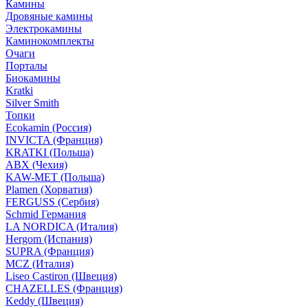
Камины
Дровяные камины
Электрокамины
Каминокомплекты
Очаги
Порталы
Биокамины
Kratki
Silver Smith
Топки
Ecokamin (Россия)
INVICTA (Франция)
KRATKI (Польша)
ABX (Чехия)
KAW-MET (Польша)
Plamen (Хорватия)
FERGUSS (Сербия)
Schmid Германия
LA NORDICA (Италия)
Hergom (Испания)
SUPRA (Франция)
MCZ (Италия)
Liseo Castiron (Швеция)
CHAZELLES (Франция)
Keddy (Швеция)