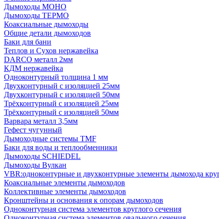
Дымоходы МОНО
Дымоходы ТЕРМО
Коаксиальные дымоходы
Общие детали дымоходов
Баки для бани
Теплов и Сухов нержавейка
DARCO металл 2мм
КДМ нержавейка
Одноконтурный толщина 1 мм
Двухконтурный с изоляцией 25мм
Двухконтурный с изоляцией 50мм
Трёхконтурный с изоляцией 25мм
Трёхконтурный с изоляцией 50мм
Варвара металл 3,5мм
Гефест чугунный
Дымоходные системы TMF
Баки для воды и теплообменники
Дымоходы SCHIEDEL
Дымоходы Вулкан
VBR:одноконтурные и двухконтурные элементы дымохода кру
Коаксиальные элементы дымоходов
Коллективные элементы дымоходов
Кронштейны и основания к опорам дымоходов
Одноконтурная система элементов круглого сечения
Одноконтурная система элементов овального сечения