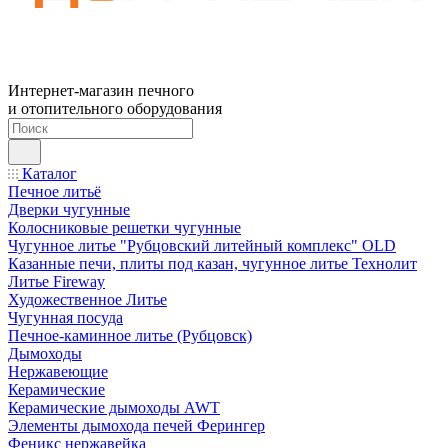
Интернет-магазин печного
и отопительного оборудования
Каталог
Печное литьё
Дверки чугунные
Колосниковые решетки чугунные
Чугунное литье "Рубцовский литейный комплекс" OLD
Казанные печи, плиты под казан, чугунное литье Технолит
Литье Fireway
Художественное Литье
Чугунная посуда
Печное-каминное литье (Рубцовск)
Дымоходы
Нержавеющие
Керамические
Керамические дымоходы AWT
Элементы дымохода печей Ферингер
Феникс нержавейка