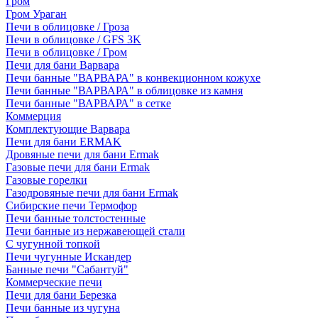
Гром
Гром Ураган
Печи в облицовке / Гроза
Печи в облицовке / GFS 3K
Печи в облицовке / Гром
Печи для бани Варвара
Печи банные "ВАРВАРА" в конвекционном кожухе
Печи банные "ВАРВАРА" в облицовке из камня
Печи банные "ВАРВАРА" в сетке
Коммерция
Комплектующие Варвара
Печи для бани ERMAK
Дровяные печи для бани Ermak
Газовые печи для бани Ermak
Газовые горелки
Газодровяные печи для бани Ermak
Сибирские печи Термофор
Печи банные толстостенные
Печи банные из нержавеющей стали
С чугунной топкой
Печи чугунные Искандер
Банные печи "Сабантуй"
Коммерческие печи
Печи для бани Березка
Печи банные из чугуна