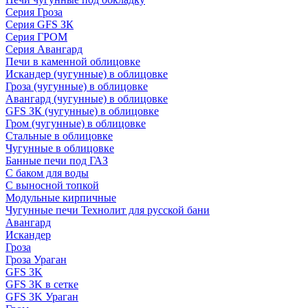
Серия Гроза
Серия GFS ЗК
Серия ГРОМ
Серия Авангард
Печи в каменной облицовке
Искандер (чугунные) в облицовке
Гроза (чугунные) в облицовке
Авангард (чугунные) в облицовке
GFS ЗК (чугунные) в облицовке
Гром (чугунные) в облицовке
Стальные в облицовке
Чугунные в облицовке
Банные печи под ГАЗ
С баком для воды
С выносной топкой
Модульные кирпичные
Чугунные печи Технолит для русской бани
Авангард
Искандер
Гроза
Гроза Ураган
GFS 3K
GFS 3K в сетке
GFS 3K Ураган