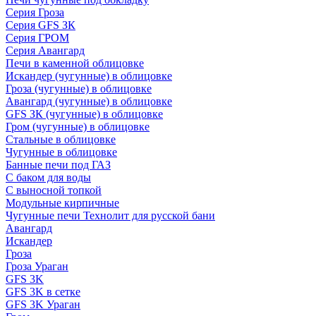
Серия Гроза
Серия GFS ЗК
Серия ГРОМ
Серия Авангард
Печи в каменной облицовке
Искандер (чугунные) в облицовке
Гроза (чугунные) в облицовке
Авангард (чугунные) в облицовке
GFS ЗК (чугунные) в облицовке
Гром (чугунные) в облицовке
Стальные в облицовке
Чугунные в облицовке
Банные печи под ГАЗ
С баком для воды
С выносной топкой
Модульные кирпичные
Чугунные печи Технолит для русской бани
Авангард
Искандер
Гроза
Гроза Ураган
GFS 3K
GFS 3K в сетке
GFS 3K Ураган