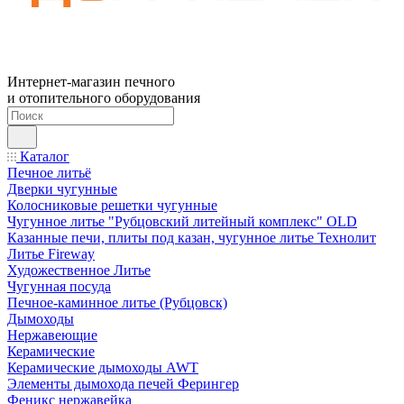
Интернет-магазин печного
и отопительного оборудования
Каталог
Печное литьё
Дверки чугунные
Колосниковые решетки чугунные
Чугунное литье "Рубцовский литейный комплекс" OLD
Казанные печи, плиты под казан, чугунное литье Технолит
Литье Fireway
Художественное Литье
Чугунная посуда
Печное-каминное литье (Рубцовск)
Дымоходы
Нержавеющие
Керамические
Керамические дымоходы AWT
Элементы дымохода печей Ферингер
Феникс нержавейка