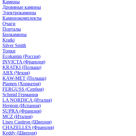
Камины
Дровяные камины
Электрокамины
Каминокомплекты
Очаги
Порталы
Биокамины
Kratki
Silver Smith
Топки
Ecokamin (Россия)
INVICTA (Франция)
KRATKI (Польша)
ABX (Чехия)
KAW-MET (Польша)
Plamen (Хорватия)
FERGUSS (Сербия)
Schmid Германия
LA NORDICA (Италия)
Hergom (Испания)
SUPRA (Франция)
MCZ (Италия)
Liseo Castiron (Швеция)
CHAZELLES (Франция)
Keddy (Швеция)