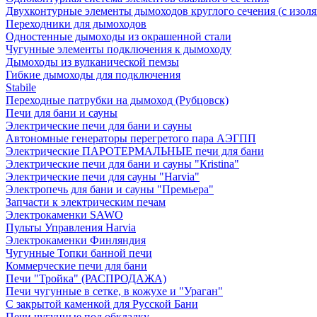
Двухконтурные элементы дымоходов круглого сечения (с изол
Переходники для дымоходов
Одностенные дымоходы из окрашенной стали
Чугунные элементы подключения к дымоходу
Дымоходы из вулканической пемзы
Гибкие дымоходы для подключения
Stabile
Переходные патрубки на дымоход (Рубцовск)
Печи для бани и сауны
Электрические печи для бани и сауны
Автономные генераторы перегретого пара АЭГПП
Электрические ПАРОТЕРМАЛЬНЫЕ печи для бани
Электрические печи для бани и сауны "Кristina"
Электрические печи для сауны "Harvia"
Электропечь для бани и сауны "Премьера"
Запчасти к электрическим печам
Электрокаменки SAWO
Пульты Управления Harvia
Электрокаменки Финляндия
Чугунные Топки банной печи
Коммерческие печи для бани
Печи "Тройка" (РАСПРОДАЖА)
Печи чугунные в сетке, в кожухе и "Ураган"
С закрытой каменкой для Русской Бани
Печи чугунные под обкладку