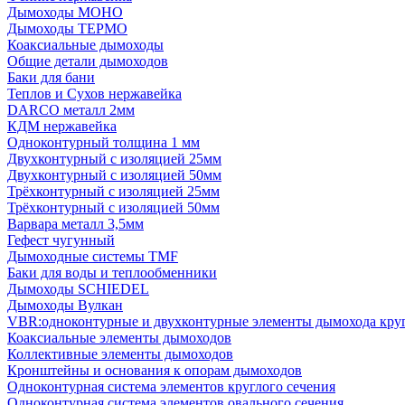
Дымоходы МОНО
Дымоходы ТЕРМО
Коаксиальные дымоходы
Общие детали дымоходов
Баки для бани
Теплов и Сухов нержавейка
DARCO металл 2мм
КДМ нержавейка
Одноконтурный толщина 1 мм
Двухконтурный с изоляцией 25мм
Двухконтурный с изоляцией 50мм
Трёхконтурный с изоляцией 25мм
Трёхконтурный с изоляцией 50мм
Варвара металл 3,5мм
Гефест чугунный
Дымоходные системы TMF
Баки для воды и теплообменники
Дымоходы SCHIEDEL
Дымоходы Вулкан
VBR:одноконтурные и двухконтурные элементы дымохода кру
Коаксиальные элементы дымоходов
Коллективные элементы дымоходов
Кронштейны и основания к опорам дымоходов
Одноконтурная система элементов круглого сечения
Одноконтурная система элементов овального сечения