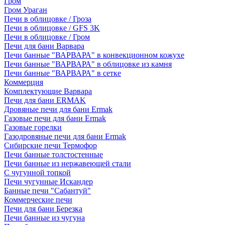
Гром
Гром Ураган
Печи в облицовке / Гроза
Печи в облицовке / GFS 3K
Печи в облицовке / Гром
Печи для бани Варвара
Печи банные "ВАРВАРА" в конвекционном кожухе
Печи банные "ВАРВАРА" в облицовке из камня
Печи банные "ВАРВАРА" в сетке
Коммерция
Комплектующие Варвара
Печи для бани ERMAK
Дровяные печи для бани Ermak
Газовые печи для бани Ermak
Газовые горелки
Газодровяные печи для бани Ermak
Сибирские печи Термофор
Печи банные толстостенные
Печи банные из нержавеющей стали
С чугунной топкой
Печи чугунные Искандер
Банные печи "Сабантуй"
Коммерческие печи
Печи для бани Березка
Печи банные из чугуна