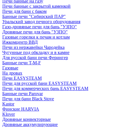
Печи банные на газу
Печи банные с закрытой каменкой
Печи для бани с баком
Банные печи "Сибирский ПАР"
Уральский завод печного оборудования
Газо-дровяные печи для бань "УЗПО"
Дровяные печи для бань "УЗПО"
Газовые горелки к печам и котлам
Ижкомцентр ВВД
Печи из нержавейки Чародейка
Чугунные под обкладку и в камне
Для русской бани печи Ферингер
Банные печи T-M-F
Газовые
На дровах
Печи EASYSTEAM
Печи для русской бани EASYSTEAM
Печи для коммерческих бань EASYSTEAM
Банные печи Parovar
Печи для бани Black Stove
Kastor
Финские HARVIA
Klover
Дровяные конвекторные
Дровяные аккумулирующие