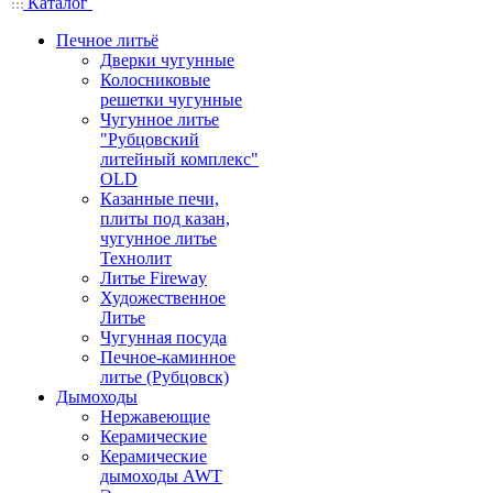
Каталог
Печное литьё
Дверки чугунные
Колосниковые
решетки чугунные
Чугунное литье
"Рубцовский
литейный комплекс"
OLD
Казанные печи,
плиты под казан,
чугунное литье
Технолит
Литье Fireway
Художественное
Литье
Чугунная посуда
Печное-каминное
литье (Рубцовск)
Дымоходы
Нержавеющие
Керамические
Керамические
дымоходы AWT