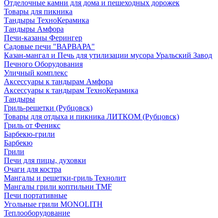
Отделочные камни для дома и пешеходных дорожек
Товары для пикника
Тандыры ТехноКерамика
Тандыры Амфора
Печи-казаны Ферингер
Садовые печи "ВАРВАРА"
Казан-мангал и Печь для утилизации мусора Уральский Завод
Печного Оборудования
Уличный комплекс
Аксессуары к тандырам Амфора
Аксессуары к тандырам ТехноКерамика
Тандыры
Гриль-решетки (Рубцовск)
Товары для отдыха и пикника ЛИТКОМ (Рубцовск)
Гриль от Феникс
Барбекю-грили
Барбекю
Грили
Печи для пицы, духовки
Очаги для костра
Мангалы и решетки-гриль Технолит
Мангалы грили коптильни TMF
Печи портативные
Угольные грили MONOLITH
Теплооборудование