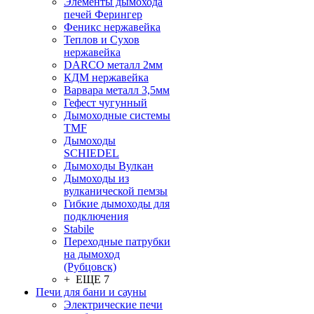
Элементы дымохода
печей Ферингер
Феникс нержавейка
Теплов и Сухов
нержавейка
DARCO металл 2мм
КДМ нержавейка
Варвара металл 3,5мм
Гефест чугунный
Дымоходные системы
TMF
Дымоходы
SCHIEDEL
Дымоходы Вулкан
Дымоходы из
вулканической пемзы
Гибкие дымоходы для
подключения
Stabile
Переходные патрубки
на дымоход
(Рубцовск)
+ ЕЩЕ 7
Печи для бани и сауны
Электрические печи