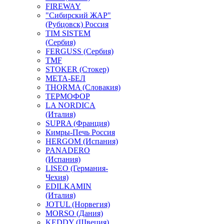
FIREWAY
"Сибирский ЖАР"
(Рубцовск) Россия
TIM SISTEM
(Сербия)
FERGUSS (Сербия)
TMF
STOKER (Стокер)
МЕТА-БЕЛ
THORMA (Словакия)
ТЕРМОФОР
LA NORDICA
(Италия)
SUPRA (Франция)
Кимры-Печь Россия
HERGOM (Испания)
PANADERO
(Испания)
LISEO (Германия-
Чехия)
EDILKAMIN
(Италия)
JOTUL (Норвегия)
MORSO (Дания)
KEDDY (Швеция)