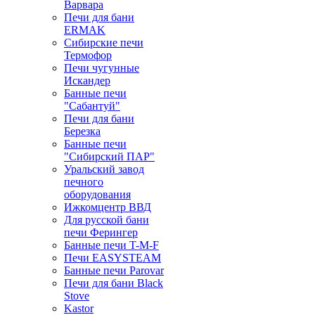
Варвара
Печи для бани
ERMAK
Сибирские печи
Термофор
Печи чугунные
Искандер
Банные печи
"Сабантуй"
Печи для бани
Березка
Банные печи
"Сибирский ПАР"
Уральский завод
печного
оборудования
Ижкомцентр ВВД
Для русской бани
печи Ферингер
Банные печи T-M-F
Печи EASYSTEAM
Банные печи Parovar
Печи для бани Black
Stove
Kastor