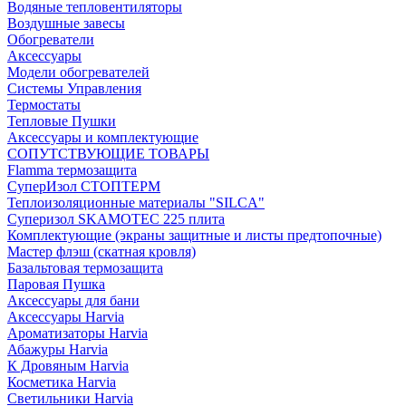
Водяные тепловентиляторы
Воздушные завесы
Обогреватели
Аксессуары
Модели обогревателей
Системы Управления
Термостаты
Тепловые Пушки
Аксессуары и комплектующие
СОПУТСТВУЮЩИЕ ТОВАРЫ
Flamma термозащита
СуперИзол СТОПТЕРМ
Теплоизоляционные материалы "SILCA"
Суперизол SKAMOTEC 225 плита
Комплектующие (экраны защитные и листы предтопочные)
Мастер флэш (скатная кровля)
Базальтовая термозащита
Паровая Пушка
Аксессуары для бани
Аксессуары Harvia
Ароматизаторы Harvia
Абажуры Harvia
К Дровяным Harvia
Косметика Harvia
Светильники Harvia