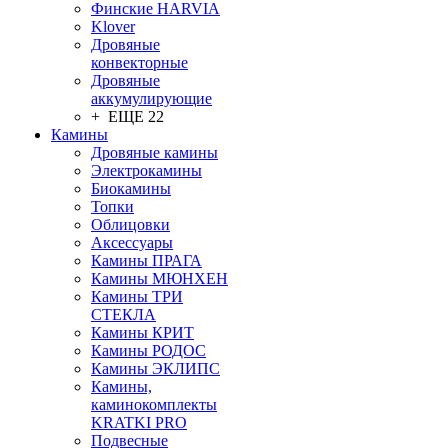
Финские HARVIA
Klover
Дровяные
конвекторные
Дровяные
аккумулирующие
+ ЕЩЕ 22
Камины
Дровяные камины
Электрокамины
Биокамины
Топки
Облицовки
Аксессуары
Камины ПРАГА
Камины МЮНХЕН
Камины ТРИ
СТЕКЛА
Камины КРИТ
Камины РОДОС
Камины ЭКЛИПС
Камины,
каминокомплекты
KRATKI PRO
Подвесные