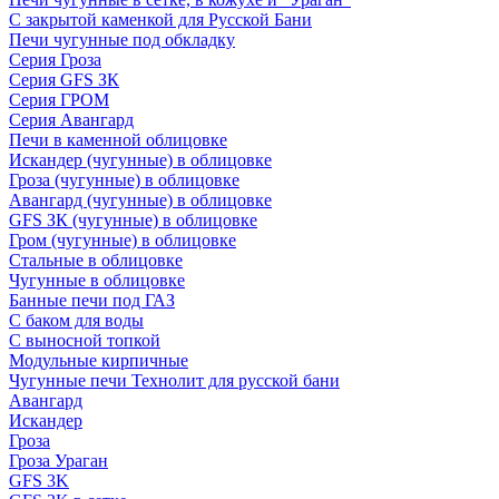
С закрытой каменкой для Русской Бани
Печи чугунные под обкладку
Серия Гроза
Серия GFS ЗК
Серия ГРОМ
Серия Авангард
Печи в каменной облицовке
Искандер (чугунные) в облицовке
Гроза (чугунные) в облицовке
Авангард (чугунные) в облицовке
GFS ЗК (чугунные) в облицовке
Гром (чугунные) в облицовке
Стальные в облицовке
Чугунные в облицовке
Банные печи под ГАЗ
С баком для воды
С выносной топкой
Модульные кирпичные
Чугунные печи Технолит для русской бани
Авангард
Искандер
Гроза
Гроза Ураган
GFS 3K