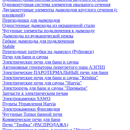
Одноконтурная система элементов овального сечения
Двухконтурные элементы дымоходов круглого сечения (с
изоляцией)
Переходники для дымоходов
Одностенные дымоходы из окрашенной стали
Чугунные элементы подключения к дымоходу
Дымоходы из вулканической пемзы
Гибкие дымоходы для подключения
Stabile
Переходные патрубки на дымоход (Рубцовск)
Печи для бани и сауны
Электрические печи для бани и сауны
Автономные генераторы перегретого пара АЭГПП
Электрические ПАРОТЕРМАЛЬНЫЕ печи для бани
Электрические печи для бани и сауны "Кristina"
Электрические печи для сауны "Harvia"
Электропечь для бани и сауны "Премьера"
Запчасти к электрическим печам
Электрокаменки SAWO
Пульты Управления Harvia
Электрокаменки Финляндия
Чугунные Топки банной печи
Коммерческие печи для бани
Печи "Тройка" (РАСПРОДАЖА)
Печи чугунные в сетке, в кожухе и "Ураган"