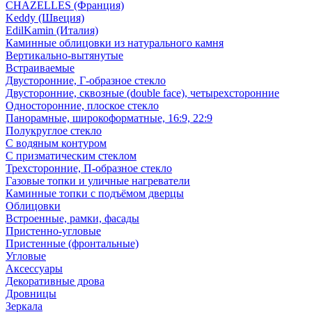
CHAZELLES (Франция)
Keddy (Швеция)
EdilKamin (Италия)
Каминные облицовки из натурального камня
Вертикально-вытянутые
Встраиваемые
Двусторонние, Г-образное стекло
Двусторонние, сквозные (double face), четырехсторонние
Односторонние, плоское стекло
Панорамные, широкоформатные, 16:9, 22:9
Полукруглое стекло
С водяным контуром
С призматическим стеклом
Трехсторонние, П-образное стекло
Газовые топки и уличные нагреватели
Каминные топки с подъёмом дверцы
Облицовки
Встроенные, рамки, фасады
Пристенно-угловые
Пристенные (фронтальные)
Угловые
Аксессуары
Декоративные дрова
Дровницы
Зеркала