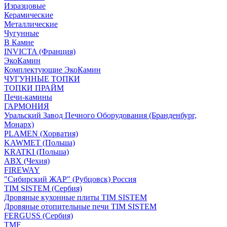
Изразцовые
Керамические
Металлические
Чугунные
В Камне
INVICTA (Франция)
ЭкоКамин
Комплектующие ЭкоКамин
ЧУГУННЫЕ ТОПКИ
ТОПКИ ПРАЙМ
Печи-камины
ГАРМОНИЯ
Уральский Завод Печного Оборудования (Бранденбург,
Монарх)
PLAMEN (Хорватия)
KAWMET (Польша)
KRATKI (Польша)
ABX (Чехия)
FIREWAY
"Сибирский ЖАР" (Рубцовск) Россия
TIM SISTEM (Сербия)
Дровяные кухонные плиты TIM SISTEM
Дровяные отопительные печи TIM SISTEM
FERGUSS (Сербия)
TMF