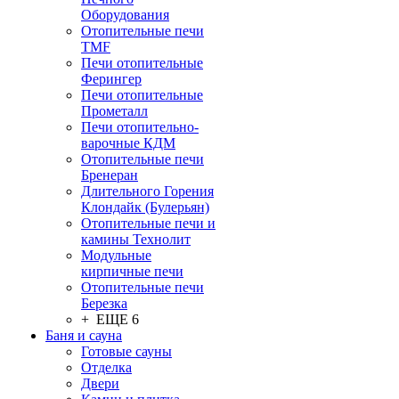
Оборудования
Отопительные печи
TMF
Печи отопительные
Ферингер
Печи отопительные
Прометалл
Печи отопительно-
варочные КДМ
Отопительные печи
Бренеран
Длительного Горения
Клондайк (Булерьян)
Отопительные печи и
камины Технолит
Модульные
кирпичные печи
Отопительные печи
Березка
+ ЕЩЕ 6
Баня и сауна
Готовые сауны
Отделка
Двери