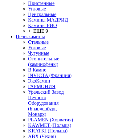
Пристенные
Угловые
Центральные
Камины МАДРИД
Камины РИО
+ ЕЩЕ 9
Печи-камины
Стальные
Угловые
Чугунные
Отопительные
(каминофены)
В Камне
INVICTA (Франция)
ЭкоКамин
ГАРМОНИЯ
Уральский Завод
Печного
Оборудования
(Бранденбург,
Монарх)
PLAMEN (Хорватия)
KAWMET (Польша)
KRATKI (Польша)
ABX (Чехия)