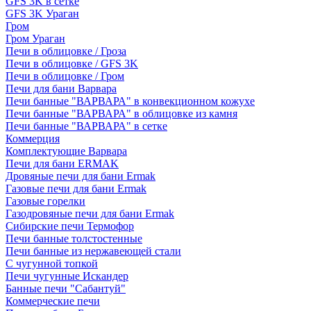
GFS 3K в сетке
GFS 3K Ураган
Гром
Гром Ураган
Печи в облицовке / Гроза
Печи в облицовке / GFS 3K
Печи в облицовке / Гром
Печи для бани Варвара
Печи банные "ВАРВАРА" в конвекционном кожухе
Печи банные "ВАРВАРА" в облицовке из камня
Печи банные "ВАРВАРА" в сетке
Коммерция
Комплектующие Варвара
Печи для бани ERMAK
Дровяные печи для бани Ermak
Газовые печи для бани Ermak
Газовые горелки
Газодровяные печи для бани Ermak
Сибирские печи Термофор
Печи банные толстостенные
Печи банные из нержавеющей стали
С чугунной топкой
Печи чугунные Искандер
Банные печи "Сабантуй"
Коммерческие печи