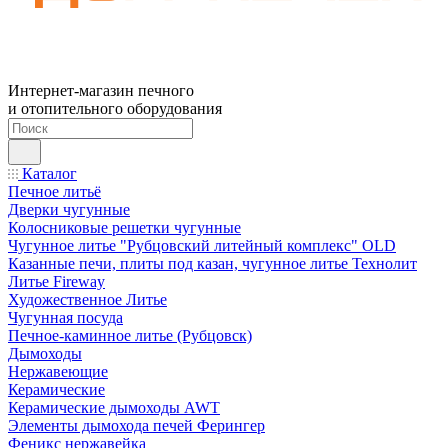
Интернет-магазин печного
и отопительного оборудования
Каталог
Печное литьё
Дверки чугунные
Колосниковые решетки чугунные
Чугунное литье "Рубцовский литейный комплекс" OLD
Казанные печи, плиты под казан, чугунное литье Технолит
Литье Fireway
Художественное Литье
Чугунная посуда
Печное-каминное литье (Рубцовск)
Дымоходы
Нержавеющие
Керамические
Керамические дымоходы AWT
Элементы дымохода печей Ферингер
Феникс нержавейка