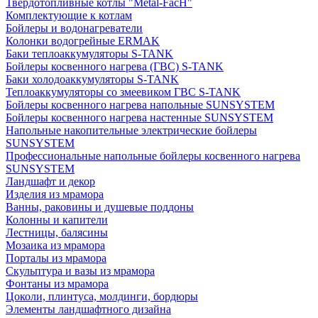
Твердотопливные котлы "Metal-FacH"
Комплектующие к котлам
Бойлеры и водонагреватели
Колонки водогрейные ERMAK
Баки теплоаккумуляторы S-TANK
Бойлеры косвенного нагрева (ГВС) S-TANK
Баки холодоаккумуляторы S-TANK
Теплоаккумуляторы со змеевиком ГВС S-TANK
Бойлеры косвенного нагрева напольные SUNSYSTEM
Бойлеры косвенного нагрева настенные SUNSYSTEM
Напольные накопительные электрические бойлеры
SUNSYSTEM
Профессиональные напольные бойлеры косвенного нагрева
SUNSYSTEM
Ландшафт и декор
Изделия из мрамора
Ванны, раковины и душевые поддоны
Колонны и капители
Лестницы, балясины
Мозаика из мрамора
Порталы из мрамора
Скульптура и вазы из мрамора
Фонтаны из мрамора
Цоколи, плинтуса, молдинги, бордюры
Элементы ландшафтного дизайна