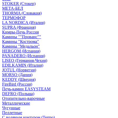
STOKER (Стокер)
МЕТА-БЕЛ
THORMA (Словакия)
ТЕРМОФОР
LA NORDICA (Италия)
SUPRA (Франция)
Кимры-Печь Россия
Камины ""Прованс""
Камины "Кострома"
Камины "Медальон"
HERGOM (Испания)
PANADERO (Испания)
LISEO (Германия-Чехия)
EDILKAMIN (Италия)
JOTUL (Норвегия)
MORSO (Дания)
KEDDY (Швеция)
FireBird (Россия)
Печь-камин EASYSTEAM
DEFRO (Польша)
Отопительно-варочные
Металлические
Чугунные
Пеллетные
С водяным контуром (Termo)