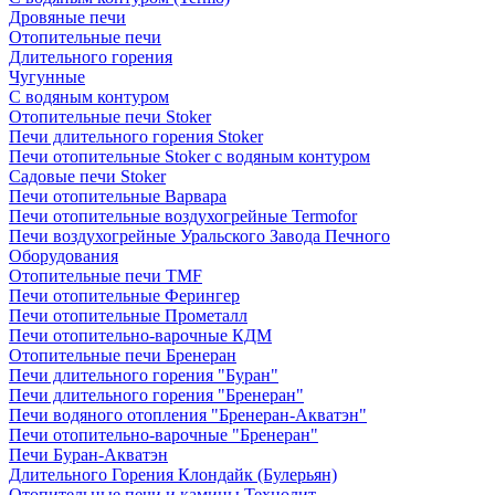
Дровяные печи
Отопительные печи
Длительного горения
Чугунные
C водяным контуром
Отопительные печи Stoker
Печи длительного горения Stoker
Печи отопительные Stoker с водяным контуром
Садовые печи Stoker
Печи отопительные Варвара
Печи отопительные воздухогрейные Termofor
Печи воздухогрейные Уральского Завода Печного
Оборудования
Отопительные печи TMF
Печи отопительные Ферингер
Печи отопительные Прометалл
Печи отопительно-варочные КДМ
Отопительные печи Бренеран
Печи длительного горения "Буран"
Печи длительного горения "Бренеран"
Печи водяного отопления "Бренеран-Акватэн"
Печи отопительно-варочные "Бренеран"
Печи Буран-Акватэн
Длительного Горения Клондайк (Булерьян)
Отопительные печи и камины Технолит