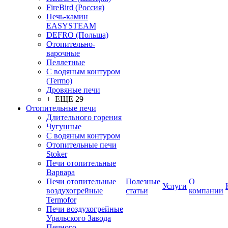
FireBird (Россия)
Печь-камин
EASYSTEAM
DEFRO (Польша)
Отопительно-
варочные
Пеллетные
С водяным контуром
(Termo)
Дровяные печи
+ ЕЩЕ 29
Отопительные печи
Длительного горения
Чугунные
C водяным контуром
Отопительные печи
Stoker
Печи отопительные
Варвара
Печи отопительные
Полезные
О
Услуги
воздухогрейные
статьи
компании
Termofor
Печи воздухогрейные
Уральского Завода
Печного