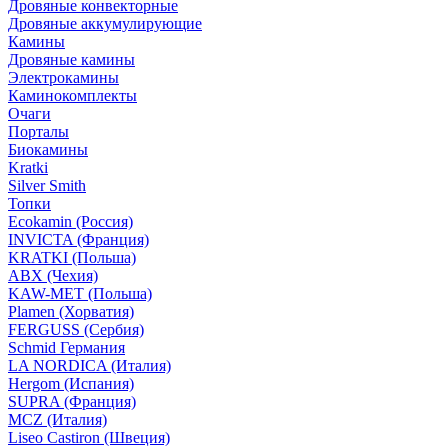
Дровяные конвекторные
Дровяные аккумулирующие
Камины
Дровяные камины
Электрокамины
Каминокомплекты
Очаги
Порталы
Биокамины
Kratki
Silver Smith
Топки
Ecokamin (Россия)
INVICTA (Франция)
KRATKI (Польша)
ABX (Чехия)
KAW-MET (Польша)
Plamen (Хорватия)
FERGUSS (Сербия)
Schmid Германия
LA NORDICA (Италия)
Hergom (Испания)
SUPRA (Франция)
MCZ (Италия)
Liseo Castiron (Швеция)