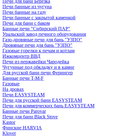
Печи для бани Березка
Печи банные из чугуна
Печи банные на газу
Печи банные с закрытой каменкой
Печи для бани с баком
Банные печи "Сибирский ПАР"
Уральский завод печного оборудования
Газо-дровяные печи для бань "УЗПО"
Дровяные печи для бань "УЗПО"
Газовые горелки к печам и котлам
Ижкомцентр ВВД
Печи из нержавейки Чародейка
Чугунные под обкладку и в камне
Для русской бани печи Ферингер
Банные печи T-M-F
Газовые
На дровах
Печи EASYSTEAM
Печи для русской бани EASYSTEAM
Печи для коммерческих бань EASYSTEAM
Банные печи Parovar
Печи для бани Black Stove
Kastor
Финские HARVIA
Klover