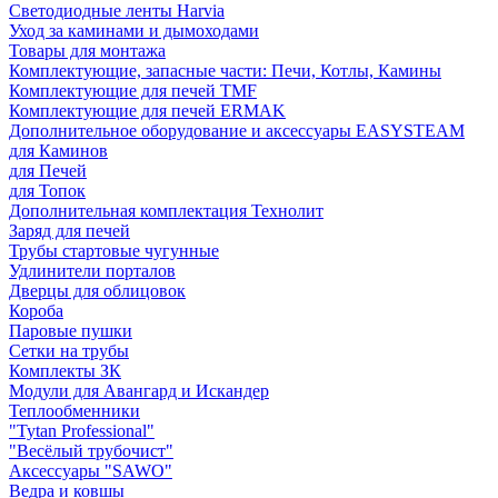
Светодиодные ленты Harvia
Уход за каминами и дымоходами
Товары для монтажа
Комплектующие, запасные части: Печи, Котлы, Камины
Комплектующие для печей TMF
Комплектующие для печей ERMAK
Дополнительное оборудование и аксессуары EASYSTEAM
для Каминов
для Печей
для Топок
Дополнительная комплектация Технолит
Заряд для печей
Трубы стартовые чугунные
Удлинители порталов
Дверцы для облицовок
Короба
Паровые пушки
Сетки на трубы
Комплекты ЗК
Модули для Авангард и Искандер
Теплообменники
"Tytan Professional"
"Весёлый трубочист"
Аксессуары "SAWO"
Ведра и ковшы