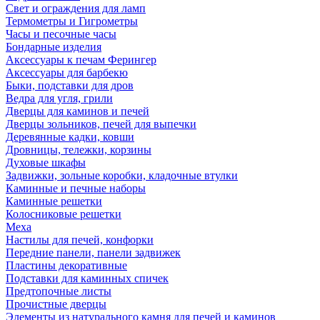
Свет и ограждения для ламп
Термометры и Гигрометры
Часы и песочные часы
Бондарные изделия
Аксессуары к печам Ферингер
Аксессуары для барбекю
Быки, подставки для дров
Ведра для угля, грили
Дверцы для каминов и печей
Дверцы зольников, печей для выпечки
Деревянные кадки, ковши
Дровницы, тележки, корзины
Духовые шкафы
Задвижки, зольные коробки, кладочные втулки
Каминные и печные наборы
Каминные решетки
Колосниковые решетки
Меха
Настилы для печей, конфорки
Передние панели, панели задвижек
Пластины декоративные
Подставки для каминных спичек
Предтопочные листы
Прочистные дверцы
Элементы из натурального камня для печей и каминов