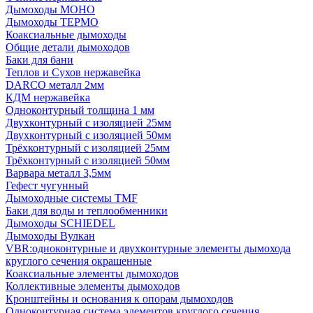
Дымоходы МОНО
Дымоходы ТЕРМО
Коаксиальные дымоходы
Общие детали дымоходов
Баки для бани
Теплов и Сухов нержавейка
DARCO металл 2мм
КДМ нержавейка
Одноконтурный толщина 1 мм
Двухконтурный с изоляцией 25мм
Двухконтурный с изоляцией 50мм
Трёхконтурный с изоляцией 25мм
Трёхконтурный с изоляцией 50мм
Варвара металл 3,5мм
Гефест чугунный
Дымоходные системы TMF
Баки для воды и теплообменники
Дымоходы SCHIEDEL
Дымоходы Вулкан
VBR:одноконтурные и двухконтурные элементы дымохода
круглого сечения окрашенные
Коаксиальные элементы дымоходов
Коллективные элементы дымоходов
Кронштейны и основания к опорам дымоходов
Одноконтурная система элементов круглого сечения