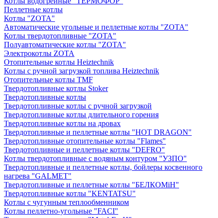
Котлы водогрейные "ТЕРМОФОР"
Пеллетные котлы
Котлы "ZOTA"
Автоматические угольные и пеллетные котлы "ZOTA"
Котлы твердотопливные "ZOTA"
Полуавтоматические котлы "ZOTA"
Электрокотлы ZOTA
Отопительные котлы Heiztechnik
Котлы с ручной загрузкой топлива Heiztechnik
Отопительные котлы TMF
Твердотопливные котлы Stoker
Твердотопливные котлы
Твердотопливные котлы с ручной загрузкой
Твердотопливные котлы длительного горения
Твердотопливные котлы на дровах
Твердотопливные и пеллетные котлы "HOT DRAGON"
Твердотопливные отопительные котлы "Flames"
Твердотопливные и пеллетные котлы "DEFRO"
Котлы твердотопливные с водяным контуром "УЗПО"
Твердотопливные и пеллетные котлы, бойлеры косвенного
нагрева "GALMET"
Твердотопливные и пеллетные котлы "БЕЛКОМiН"
Твердотопливные котлы "KENTATSU"
Котлы с чугунным теплообменником
Котлы пеллетно-угольные "FACI"