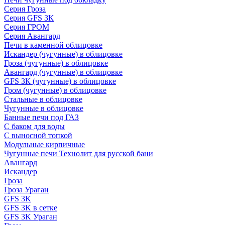
Серия Гроза
Серия GFS ЗК
Серия ГРОМ
Серия Авангард
Печи в каменной облицовке
Искандер (чугунные) в облицовке
Гроза (чугунные) в облицовке
Авангард (чугунные) в облицовке
GFS ЗК (чугунные) в облицовке
Гром (чугунные) в облицовке
Стальные в облицовке
Чугунные в облицовке
Банные печи под ГАЗ
С баком для воды
С выносной топкой
Модульные кирпичные
Чугунные печи Технолит для русской бани
Авангард
Искандер
Гроза
Гроза Ураган
GFS 3K
GFS 3K в сетке
GFS 3K Ураган