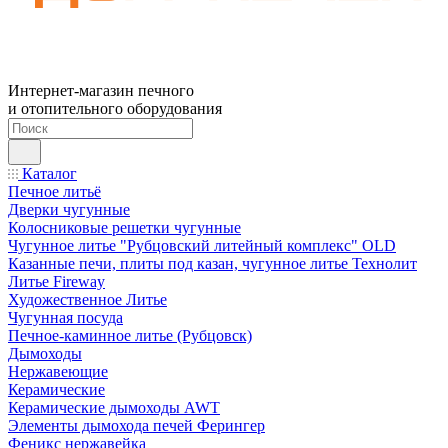
Интернет-магазин печного
и отопительного оборудования
Каталог
Печное литьё
Дверки чугунные
Колосниковые решетки чугунные
Чугунное литье "Рубцовский литейный комплекс" OLD
Казанные печи, плиты под казан, чугунное литье Технолит
Литье Fireway
Художественное Литье
Чугунная посуда
Печное-каминное литье (Рубцовск)
Дымоходы
Нержавеющие
Керамические
Керамические дымоходы AWT
Элементы дымохода печей Ферингер
Феникс нержавейка