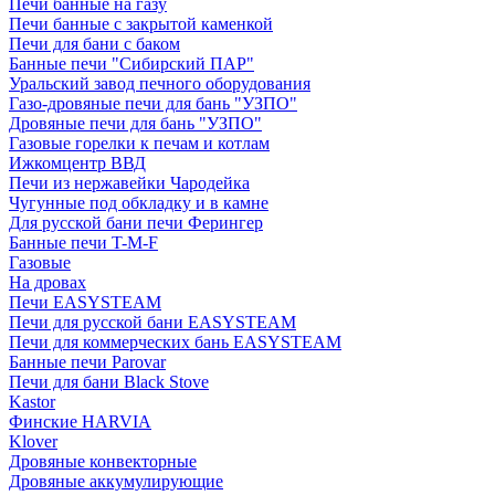
Печи банные на газу
Печи банные с закрытой каменкой
Печи для бани с баком
Банные печи "Сибирский ПАР"
Уральский завод печного оборудования
Газо-дровяные печи для бань "УЗПО"
Дровяные печи для бань "УЗПО"
Газовые горелки к печам и котлам
Ижкомцентр ВВД
Печи из нержавейки Чародейка
Чугунные под обкладку и в камне
Для русской бани печи Ферингер
Банные печи T-M-F
Газовые
На дровах
Печи EASYSTEAM
Печи для русской бани EASYSTEAM
Печи для коммерческих бань EASYSTEAM
Банные печи Parovar
Печи для бани Black Stove
Kastor
Финские HARVIA
Klover
Дровяные конвекторные
Дровяные аккумулирующие