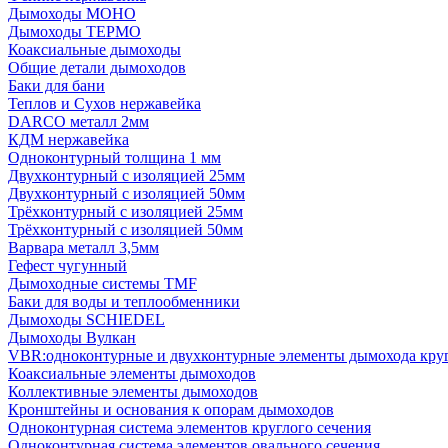
Дымоходы МОНО
Дымоходы ТЕРМО
Коаксиальные дымоходы
Общие детали дымоходов
Баки для бани
Теплов и Сухов нержавейка
DARCO металл 2мм
КДМ нержавейка
Одноконтурный толщина 1 мм
Двухконтурный с изоляцией 25мм
Двухконтурный с изоляцией 50мм
Трёхконтурный с изоляцией 25мм
Трёхконтурный с изоляцией 50мм
Варвара металл 3,5мм
Гефест чугунный
Дымоходные системы TMF
Баки для воды и теплообменники
Дымоходы SCHIEDEL
Дымоходы Вулкан
VBR:одноконтурные и двухконтурные элементы дымохода кру
Коаксиальные элементы дымоходов
Коллективные элементы дымоходов
Кронштейны и основания к опорам дымоходов
Одноконтурная система элементов круглого сечения
Одноконтурная система элементов овального сечения