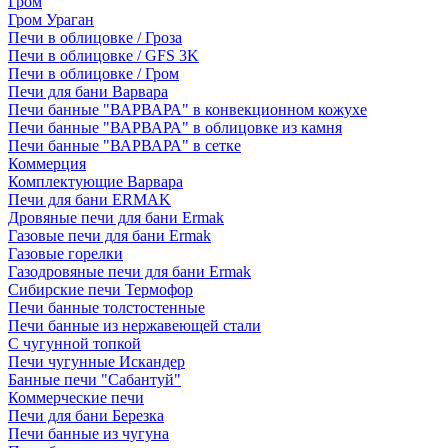
Гром
Гром Ураган
Печи в облицовке / Гроза
Печи в облицовке / GFS 3K
Печи в облицовке / Гром
Печи для бани Варвара
Печи банные "ВАРВАРА" в конвекционном кожухе
Печи банные "ВАРВАРА" в облицовке из камня
Печи банные "ВАРВАРА" в сетке
Коммерция
Комплектующие Варвара
Печи для бани ERMAK
Дровяные печи для бани Ermak
Газовые печи для бани Ermak
Газовые горелки
Газодровяные печи для бани Ermak
Сибирские печи Термофор
Печи банные толстостенные
Печи банные из нержавеющей стали
С чугунной топкой
Печи чугунные Искандер
Банные печи "Сабантуй"
Коммерческие печи
Печи для бани Березка
Печи банные из чугуна