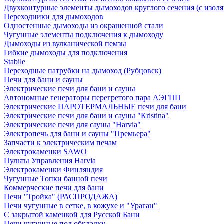
Двухконтурные элементы дымоходов круглого сечения (с изол
Переходники для дымоходов
Одностенные дымоходы из окрашенной стали
Чугунные элементы подключения к дымоходу
Дымоходы из вулканической пемзы
Гибкие дымоходы для подключения
Stabile
Переходные патрубки на дымоход (Рубцовск)
Печи для бани и сауны
Электрические печи для бани и сауны
Автономные генераторы перегретого пара АЭГПП
Электрические ПАРОТЕРМАЛЬНЫЕ печи для бани
Электрические печи для бани и сауны "Кristina"
Электрические печи для сауны "Harvia"
Электропечь для бани и сауны "Премьера"
Запчасти к электрическим печам
Электрокаменки SAWO
Пульты Управления Harvia
Электрокаменки Финляндия
Чугунные Топки банной печи
Коммерческие печи для бани
Печи "Тройка" (РАСПРОДАЖА)
Печи чугунные в сетке, в кожухе и "Ураган"
С закрытой каменкой для Русской Бани
Печи чугунные под обкладку