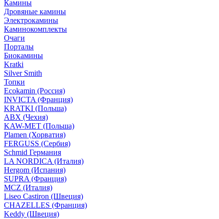
Камины
Дровяные камины
Электрокамины
Каминокомплекты
Очаги
Порталы
Биокамины
Kratki
Silver Smith
Топки
Ecokamin (Россия)
INVICTA (Франция)
KRATKI (Польша)
ABX (Чехия)
KAW-MET (Польша)
Plamen (Хорватия)
FERGUSS (Сербия)
Schmid Германия
LA NORDICA (Италия)
Hergom (Испания)
SUPRA (Франция)
MCZ (Италия)
Liseo Castiron (Швеция)
CHAZELLES (Франция)
Keddy (Швеция)