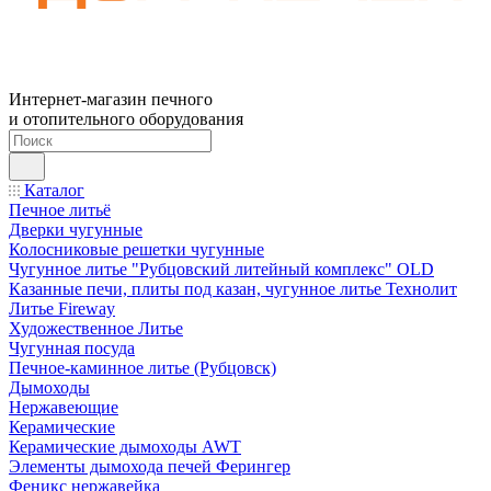
Интернет-магазин печного
и отопительного оборудования
Каталог
Печное литьё
Дверки чугунные
Колосниковые решетки чугунные
Чугунное литье "Рубцовский литейный комплекс" OLD
Казанные печи, плиты под казан, чугунное литье Технолит
Литье Fireway
Художественное Литье
Чугунная посуда
Печное-каминное литье (Рубцовск)
Дымоходы
Нержавеющие
Керамические
Керамические дымоходы AWT
Элементы дымохода печей Ферингер
Феникс нержавейка