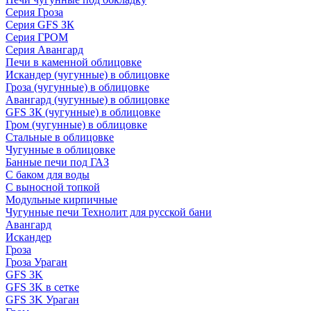
Серия Гроза
Серия GFS ЗК
Серия ГРОМ
Серия Авангард
Печи в каменной облицовке
Искандер (чугунные) в облицовке
Гроза (чугунные) в облицовке
Авангард (чугунные) в облицовке
GFS ЗК (чугунные) в облицовке
Гром (чугунные) в облицовке
Стальные в облицовке
Чугунные в облицовке
Банные печи под ГАЗ
С баком для воды
С выносной топкой
Модульные кирпичные
Чугунные печи Технолит для русской бани
Авангард
Искандер
Гроза
Гроза Ураган
GFS 3K
GFS 3K в сетке
GFS 3K Ураган