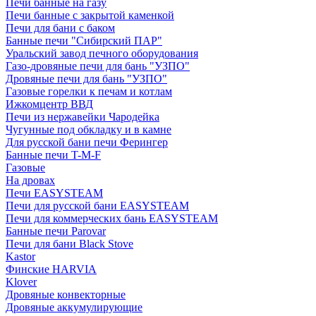
Печи банные на газу
Печи банные с закрытой каменкой
Печи для бани с баком
Банные печи "Сибирский ПАР"
Уральский завод печного оборудования
Газо-дровяные печи для бань "УЗПО"
Дровяные печи для бань "УЗПО"
Газовые горелки к печам и котлам
Ижкомцентр ВВД
Печи из нержавейки Чародейка
Чугунные под обкладку и в камне
Для русской бани печи Ферингер
Банные печи T-M-F
Газовые
На дровах
Печи EASYSTEAM
Печи для русской бани EASYSTEAM
Печи для коммерческих бань EASYSTEAM
Банные печи Parovar
Печи для бани Black Stove
Kastor
Финские HARVIA
Klover
Дровяные конвекторные
Дровяные аккумулирующие