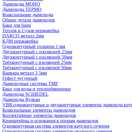
Дымоходы МОНО
Дымоходы ТЕРМО
Коаксиальные дымоходы
Общие детали дымоходов
Баки для бани
Теплов и Сухов нержавейка
DARCO металл 2мм
КДМ нержавейка
Одноконтурный толщина 1 мм
Двухконтурный с изоляцией 25мм
Двухконтурный с изоляцией 50мм
Трёхконтурный с изоляцией 25мм
Трёхконтурный с изоляцией 50мм
Варвара металл 3,5мм
Гефест чугунный
Дымоходные системы TMF
Баки для воды и теплообменники
Дымоходы SCHIEDEL
Дымоходы Вулкан
VBR:одноконтурные и двухконтурные элементы дымохода кру
Коаксиальные элементы дымоходов
Коллективные элементы дымоходов
Кронштейны и основания к опорам дымоходов
Одноконтурная система элементов круглого сечения
Одноконтурная система элементов овального сечения