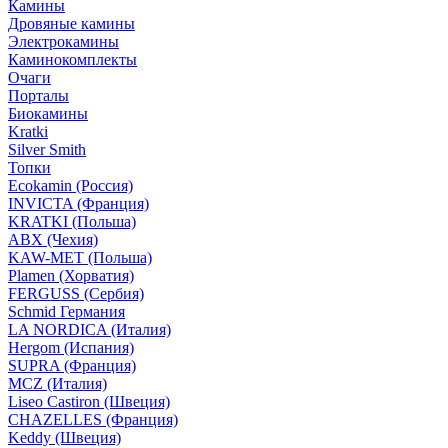
Камины
Дровяные камины
Электрокамины
Каминокомплекты
Очаги
Порталы
Биокамины
Kratki
Silver Smith
Топки
Ecokamin (Россия)
INVICTA (Франция)
KRATKI (Польша)
ABX (Чехия)
KAW-MET (Польша)
Plamen (Хорватия)
FERGUSS (Сербия)
Schmid Германия
LA NORDICA (Италия)
Hergom (Испания)
SUPRA (Франция)
MCZ (Италия)
Liseo Castiron (Швеция)
CHAZELLES (Франция)
Keddy (Швеция)