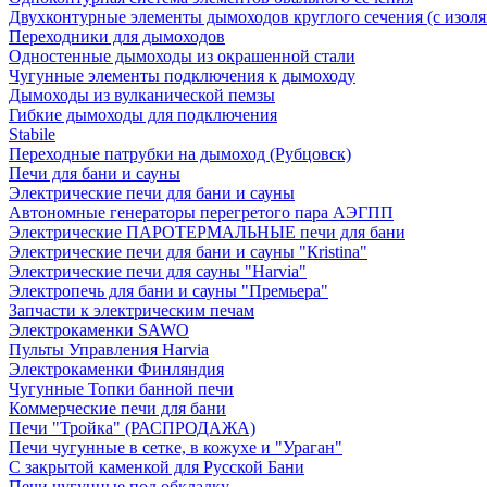
Двухконтурные элементы дымоходов круглого сечения (с изол
Переходники для дымоходов
Одностенные дымоходы из окрашенной стали
Чугунные элементы подключения к дымоходу
Дымоходы из вулканической пемзы
Гибкие дымоходы для подключения
Stabile
Переходные патрубки на дымоход (Рубцовск)
Печи для бани и сауны
Электрические печи для бани и сауны
Автономные генераторы перегретого пара АЭГПП
Электрические ПАРОТЕРМАЛЬНЫЕ печи для бани
Электрические печи для бани и сауны "Кristina"
Электрические печи для сауны "Harvia"
Электропечь для бани и сауны "Премьера"
Запчасти к электрическим печам
Электрокаменки SAWO
Пульты Управления Harvia
Электрокаменки Финляндия
Чугунные Топки банной печи
Коммерческие печи для бани
Печи "Тройка" (РАСПРОДАЖА)
Печи чугунные в сетке, в кожухе и "Ураган"
С закрытой каменкой для Русской Бани
Печи чугунные под обкладку