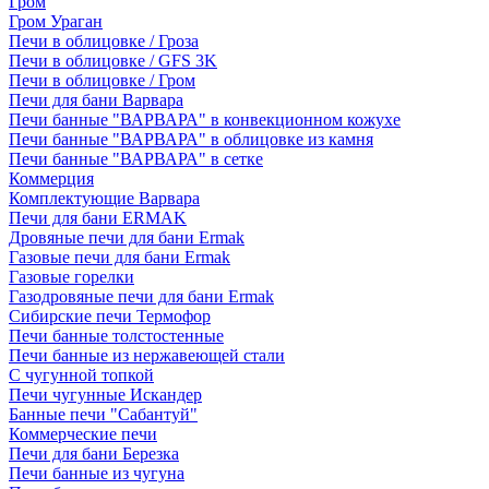
Гром
Гром Ураган
Печи в облицовке / Гроза
Печи в облицовке / GFS 3K
Печи в облицовке / Гром
Печи для бани Варвара
Печи банные "ВАРВАРА" в конвекционном кожухе
Печи банные "ВАРВАРА" в облицовке из камня
Печи банные "ВАРВАРА" в сетке
Коммерция
Комплектующие Варвара
Печи для бани ERMAK
Дровяные печи для бани Ermak
Газовые печи для бани Ermak
Газовые горелки
Газодровяные печи для бани Ermak
Сибирские печи Термофор
Печи банные толстостенные
Печи банные из нержавеющей стали
С чугунной топкой
Печи чугунные Искандер
Банные печи "Сабантуй"
Коммерческие печи
Печи для бани Березка
Печи банные из чугуна