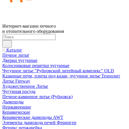
Интернет-магазин печного
и отопительного оборудования
Каталог
Печное литьё
Дверки чугунные
Колосниковые решетки чугунные
Чугунное литье "Рубцовский литейный комплекс" OLD
Казанные печи, плиты под казан, чугунное литье Технолит
Литье Fireway
Художественное Литье
Чугунная посуда
Печное-каминное литье (Рубцовск)
Дымоходы
Нержавеющие
Керамические
Керамические дымоходы AWT
Элементы дымохода печей Ферингер
Феникс нержавейка