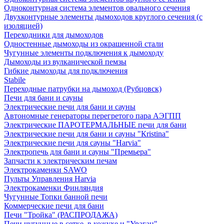
Одноконтурная система элементов овального сечения
Двухконтурные элементы дымоходов круглого сечения (с
изоляцией)
Переходники для дымоходов
Одностенные дымоходы из окрашенной стали
Чугунные элементы подключения к дымоходу
Дымоходы из вулканической пемзы
Гибкие дымоходы для подключения
Stabile
Переходные патрубки на дымоход (Рубцовск)
Печи для бани и сауны
Электрические печи для бани и сауны
Автономные генераторы перегретого пара АЭГПП
Электрические ПАРОТЕРМАЛЬНЫЕ печи для бани
Электрические печи для бани и сауны "Кristina"
Электрические печи для сауны "Harvia"
Электропечь для бани и сауны "Премьера"
Запчасти к электрическим печам
Электрокаменки SAWO
Пульты Управления Harvia
Электрокаменки Финляндия
Чугунные Топки банной печи
Коммерческие печи для бани
Печи "Тройка" (РАСПРОДАЖА)
Печи чугунные в сетке, в кожухе и "Ураган"