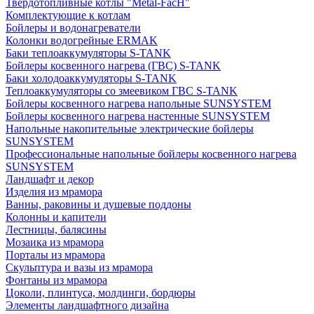
Твердотопливные котлы "Metal-FacH"
Комплектующие к котлам
Бойлеры и водонагреватели
Колонки водогрейные ERMAK
Баки теплоаккумуляторы S-TANK
Бойлеры косвенного нагрева (ГВС) S-TANK
Баки холодоаккумуляторы S-TANK
Теплоаккумуляторы со змеевиком ГВС S-TANK
Бойлеры косвенного нагрева напольные SUNSYSTEM
Бойлеры косвенного нагрева настенные SUNSYSTEM
Напольные накопительные электрические бойлеры
SUNSYSTEM
Профессиональные напольные бойлеры косвенного нагрева
SUNSYSTEM
Ландшафт и декор
Изделия из мрамора
Ванны, раковины и душевые поддоны
Колонны и капители
Лестницы, балясины
Мозаика из мрамора
Порталы из мрамора
Скульптура и вазы из мрамора
Фонтаны из мрамора
Цоколи, плинтуса, молдинги, бордюры
Элементы ландшафтного дизайна