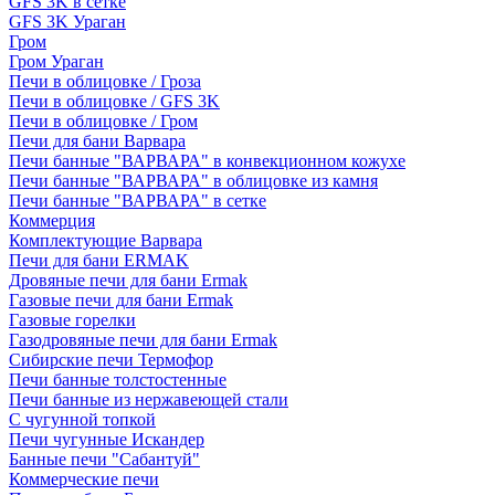
GFS 3K в сетке
GFS 3K Ураган
Гром
Гром Ураган
Печи в облицовке / Гроза
Печи в облицовке / GFS 3K
Печи в облицовке / Гром
Печи для бани Варвара
Печи банные "ВАРВАРА" в конвекционном кожухе
Печи банные "ВАРВАРА" в облицовке из камня
Печи банные "ВАРВАРА" в сетке
Коммерция
Комплектующие Варвара
Печи для бани ERMAK
Дровяные печи для бани Ermak
Газовые печи для бани Ermak
Газовые горелки
Газодровяные печи для бани Ermak
Сибирские печи Термофор
Печи банные толстостенные
Печи банные из нержавеющей стали
С чугунной топкой
Печи чугунные Искандер
Банные печи "Сабантуй"
Коммерческие печи