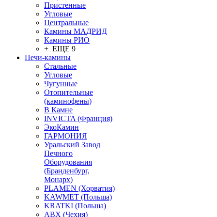
Пристенные
Угловые
Центральные
Камины МАДРИД
Камины РИО
+ ЕЩЕ 9
Печи-камины
Стальные
Угловые
Чугунные
Отопительные
(каминофены)
В Камне
INVICTA (Франция)
ЭкоКамин
ГАРМОНИЯ
Уральский Завод
Печного
Оборудования
(Бранденбург,
Монарх)
PLAMEN (Хорватия)
KAWMET (Польша)
KRATKI (Польша)
ABX (Чехия)