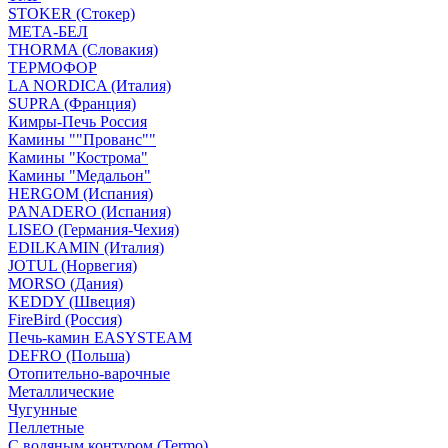
STOKER (Стокер)
МЕТА-БЕЛ
THORMA (Словакия)
ТЕРМОФОР
LA NORDICA (Италия)
SUPRA (Франция)
Кимры-Печь Россия
Камины ""Прованс""
Камины "Кострома"
Камины "Медальон"
HERGOM (Испания)
PANADERO (Испания)
LISEO (Германия-Чехия)
EDILKAMIN (Италия)
JOTUL (Норвегия)
MORSO (Дания)
KEDDY (Швеция)
FireBird (Россия)
Печь-камин EASYSTEAM
DEFRO (Польша)
Отопительно-варочные
Металлические
Чугунные
Пеллетные
С водяным контуром (Termo)