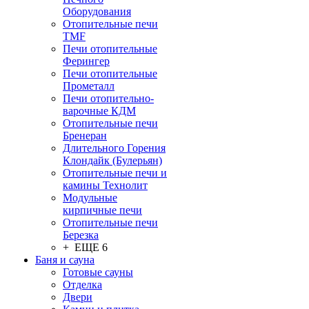
Оборудования
Отопительные печи
TMF
Печи отопительные
Ферингер
Печи отопительные
Прометалл
Печи отопительно-
варочные КДМ
Отопительные печи
Бренеран
Длительного Горения
Клондайк (Булерьян)
Отопительные печи и
камины Технолит
Модульные
кирпичные печи
Отопительные печи
Березка
+ ЕЩЕ 6
Баня и сауна
Готовые сауны
Отделка
Двери