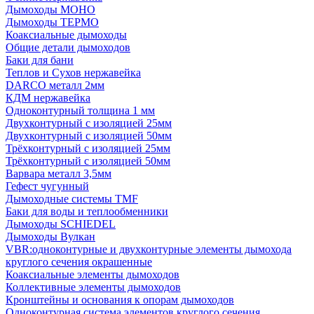
Дымоходы МОНО
Дымоходы ТЕРМО
Коаксиальные дымоходы
Общие детали дымоходов
Баки для бани
Теплов и Сухов нержавейка
DARCO металл 2мм
КДМ нержавейка
Одноконтурный толщина 1 мм
Двухконтурный с изоляцией 25мм
Двухконтурный с изоляцией 50мм
Трёхконтурный с изоляцией 25мм
Трёхконтурный с изоляцией 50мм
Варвара металл 3,5мм
Гефест чугунный
Дымоходные системы TMF
Баки для воды и теплообменники
Дымоходы SCHIEDEL
Дымоходы Вулкан
VBR:одноконтурные и двухконтурные элементы дымохода
круглого сечения окрашенные
Коаксиальные элементы дымоходов
Коллективные элементы дымоходов
Кронштейны и основания к опорам дымоходов
Одноконтурная система элементов круглого сечения