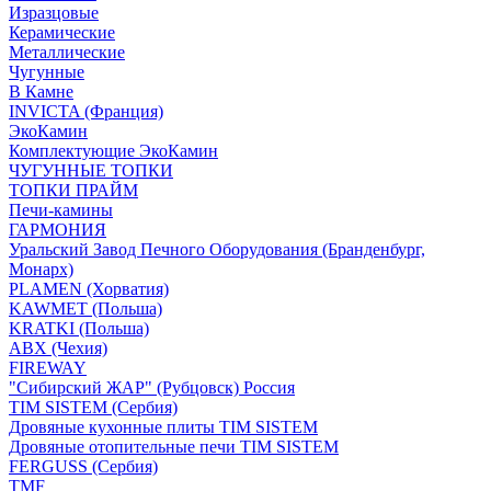
Изразцовые
Керамические
Металлические
Чугунные
В Камне
INVICTA (Франция)
ЭкоКамин
Комплектующие ЭкоКамин
ЧУГУННЫЕ ТОПКИ
ТОПКИ ПРАЙМ
Печи-камины
ГАРМОНИЯ
Уральский Завод Печного Оборудования (Бранденбург,
Монарх)
PLAMEN (Хорватия)
KAWMET (Польша)
KRATKI (Польша)
ABX (Чехия)
FIREWAY
"Сибирский ЖАР" (Рубцовск) Россия
TIM SISTEM (Сербия)
Дровяные кухонные плиты TIM SISTEM
Дровяные отопительные печи TIM SISTEM
FERGUSS (Сербия)
TMF