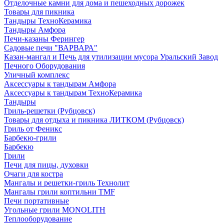
Отделочные камни для дома и пешеходных дорожек
Товары для пикника
Тандыры ТехноКерамика
Тандыры Амфора
Печи-казаны Ферингер
Садовые печи "ВАРВАРА"
Казан-мангал и Печь для утилизации мусора Уральский Завод
Печного Оборудования
Уличный комплекс
Аксессуары к тандырам Амфора
Аксессуары к тандырам ТехноКерамика
Тандыры
Гриль-решетки (Рубцовск)
Товары для отдыха и пикника ЛИТКОМ (Рубцовск)
Гриль от Феникс
Барбекю-грили
Барбекю
Грили
Печи для пицы, духовки
Очаги для костра
Мангалы и решетки-гриль Технолит
Мангалы грили коптильни TMF
Печи портативные
Угольные грили MONOLITH
Теплооборудование