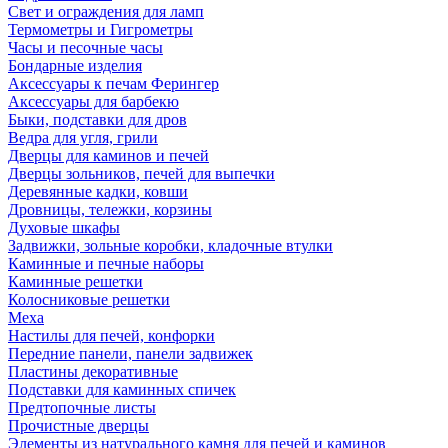
Свет и ограждения для ламп
Термометры и Гигрометры
Часы и песочные часы
Бондарные изделия
Аксессуары к печам Ферингер
Аксессуары для барбекю
Быки, подставки для дров
Ведра для угля, грили
Дверцы для каминов и печей
Дверцы зольников, печей для выпечки
Деревянные кадки, ковши
Дровницы, тележки, корзины
Духовые шкафы
Задвижки, зольные коробки, кладочные втулки
Каминные и печные наборы
Каминные решетки
Колосниковые решетки
Меха
Настилы для печей, конфорки
Передние панели, панели задвижек
Пластины декоративные
Подставки для каминных спичек
Предтопочные листы
Прочистные дверцы
Элементы из натурального камня для печей и каминов