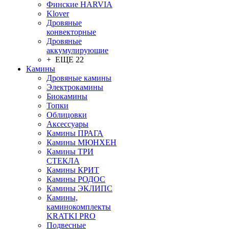
Финские HARVIA
Klover
Дровяные
конвекторные
Дровяные
аккумулирующие
+ ЕЩЕ 22
Камины
Дровяные камины
Электрокамины
Биокамины
Топки
Облицовки
Аксессуары
Камины ПРАГА
Камины МЮНХЕН
Камины ТРИ
СТЕКЛА
Камины КРИТ
Камины РОДОС
Камины ЭКЛИПС
Камины,
каминокомплекты
KRATKI PRO
Подвесные