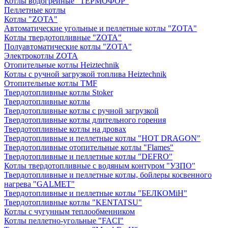
Котлы водогрейные "ТЕРМОФОР"
Пеллетные котлы
Котлы "ZOTA"
Автоматические угольные и пеллетные котлы "ZOTA"
Котлы твердотопливные "ZOTA"
Полуавтоматические котлы "ZOTA"
Электрокотлы ZOTA
Отопительные котлы Heiztechnik
Котлы с ручной загрузкой топлива Heiztechnik
Отопительные котлы TMF
Твердотопливные котлы Stoker
Твердотопливные котлы
Твердотопливные котлы с ручной загрузкой
Твердотопливные котлы длительного горения
Твердотопливные котлы на дровах
Твердотопливные и пеллетные котлы "HOT DRAGON"
Твердотопливные отопительные котлы "Flames"
Твердотопливные и пеллетные котлы "DEFRO"
Котлы твердотопливные с водяным контуром "УЗПО"
Твердотопливные и пеллетные котлы, бойлеры косвенного
нагрева "GALMET"
Твердотопливные и пеллетные котлы "БЕЛКОМiН"
Твердотопливные котлы "KENTATSU"
Котлы с чугунным теплообменником
Котлы пеллетно-угольные "FACI"