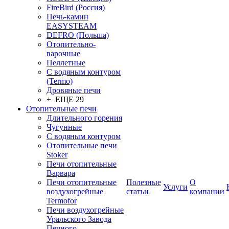
FireBird (Россия)
Печь-камин
EASYSTEAM
DEFRO (Польша)
Отопительно-
варочные
Пеллетные
С водяным контуром
(Termo)
Дровяные печи
+ ЕЩЕ 29
Отопительные печи
Длительного горения
Чугунные
C водяным контуром
Отопительные печи
Stoker
Печи отопительные
Варвара
Печи отопительные
Полезные
О
Услуги
воздухогрейные
статьи
компании
Termofor
Печи воздухогрейные
Уральского Завода
Печного