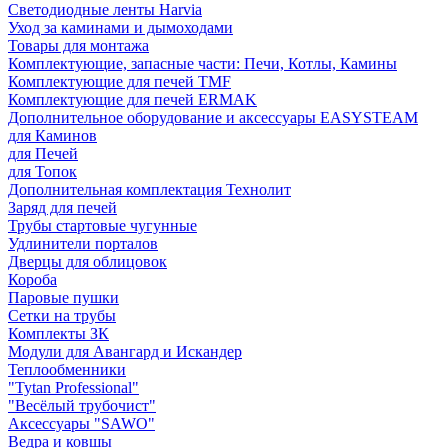
Светодиодные ленты Harvia
Уход за каминами и дымоходами
Товары для монтажа
Комплектующие, запасные части: Печи, Котлы, Камины
Комплектующие для печей TMF
Комплектующие для печей ERMAK
Дополнительное оборудование и аксессуары EASYSTEAM
для Каминов
для Печей
для Топок
Дополнительная комплектация Технолит
Заряд для печей
Трубы стартовые чугунные
Удлинители порталов
Дверцы для облицовок
Короба
Паровые пушки
Сетки на трубы
Комплекты ЗК
Модули для Авангард и Искандер
Теплообменники
"Tytan Professional"
"Весёлый трубочист"
Аксессуары "SAWO"
Ведра и ковшы