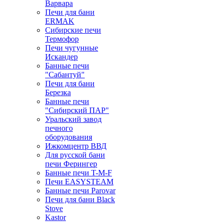
Варвара
Печи для бани
ERMAK
Сибирские печи
Термофор
Печи чугунные
Искандер
Банные печи
"Сабантуй"
Печи для бани
Березка
Банные печи
"Сибирский ПАР"
Уральский завод
печного
оборудования
Ижкомцентр ВВД
Для русской бани
печи Ферингер
Банные печи T-M-F
Печи EASYSTEAM
Банные печи Parovar
Печи для бани Black
Stove
Kastor