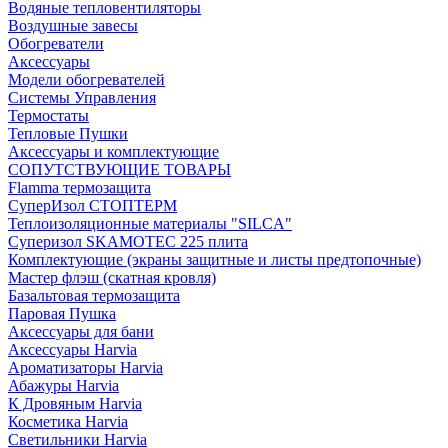
Водяные тепловентиляторы
Воздушные завесы
Обогреватели
Аксессуары
Модели обогревателей
Системы Управления
Термостаты
Тепловые Пушки
Аксессуары и комплектующие
СОПУТСТВУЮЩИЕ ТОВАРЫ
Flamma термозащита
СуперИзол СТОПТЕРМ
Теплоизоляционные материалы "SILCA"
Суперизол SKAMOTEC 225 плита
Комплектующие (экраны защитные и листы предтопочные)
Мастер флэш (скатная кровля)
Базальтовая термозащита
Паровая Пушка
Аксессуары для бани
Аксессуары Harvia
Ароматизаторы Harvia
Абажуры Harvia
К Дровяным Harvia
Косметика Harvia
Светильники Harvia