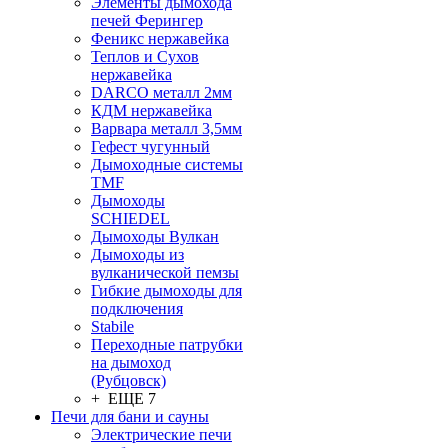
Элементы дымохода
печей Ферингер
Феникс нержавейка
Теплов и Сухов
нержавейка
DARCO металл 2мм
КДМ нержавейка
Варвара металл 3,5мм
Гефест чугунный
Дымоходные системы
TMF
Дымоходы
SCHIEDEL
Дымоходы Вулкан
Дымоходы из
вулканической пемзы
Гибкие дымоходы для
подключения
Stabile
Переходные патрубки
на дымоход
(Рубцовск)
+ ЕЩЕ 7
Печи для бани и сауны
Электрические печи