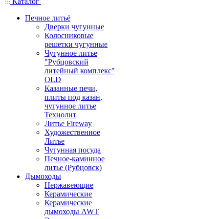
Каталог
Печное литьё
Дверки чугунные
Колосниковые
решетки чугунные
Чугунное литье
"Рубцовский
литейный комплекс"
OLD
Казанные печи,
плиты под казан,
чугунное литье
Технолит
Литье Fireway
Художественное
Литье
Чугунная посуда
Печное-каминное
литье (Рубцовск)
Дымоходы
Нержавеющие
Керамические
Керамические
дымоходы AWT