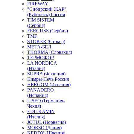
FIREWAY
"Сибирский ЖАР"
(Рубцовск) Россия
TIM SISTEM
(Сербия)
FERGUSS (Сербия)
TMF
STOKER (Стокер)
МЕТА-БЕЛ
THORMA (Словакия)
ТЕРМОФОР
LA NORDICA
(Италия)
SUPRA (Франция)
Кимры-Печь Россия
HERGOM (Испания)
PANADERO
(Испания)
LISEO (Германия-
Чехия)
EDILKAMIN
(Италия)
JOTUL (Норвегия)
MORSO (Дания)
KEDDY (Швеция)