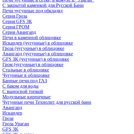
С закрытой каменкой для Русской Бани
Печи чугунные под обкладку
Серия Гроза
Серия GFS ЗК
Серия ГРОМ
Серия Авангард
Печи в каменной облицовке
Искандер (чугунные) в облицовке
Гроза (чугунные) в облицовке
Авангард (чугунные) в облицовке
GFS ЗК (чугунные) в облицовке
Гром (чугунные) в облицовке
Стальные в облицовке
Чугунные в облицовке
Банные печи под ГАЗ
С баком для воды
С выносной топкой
Модульные кирпичные
Чугунные печи Технолит для русской бани
Авангард
Искандер
Гроза
Гроза Ураган
GFS 3K