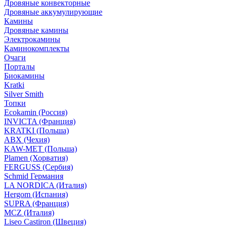
Дровяные конвекторные
Дровяные аккумулирующие
Камины
Дровяные камины
Электрокамины
Каминокомплекты
Очаги
Порталы
Биокамины
Kratki
Silver Smith
Топки
Ecokamin (Россия)
INVICTA (Франция)
KRATKI (Польша)
ABX (Чехия)
KAW-MET (Польша)
Plamen (Хорватия)
FERGUSS (Сербия)
Schmid Германия
LA NORDICA (Италия)
Hergom (Испания)
SUPRA (Франция)
MCZ (Италия)
Liseo Castiron (Швеция)