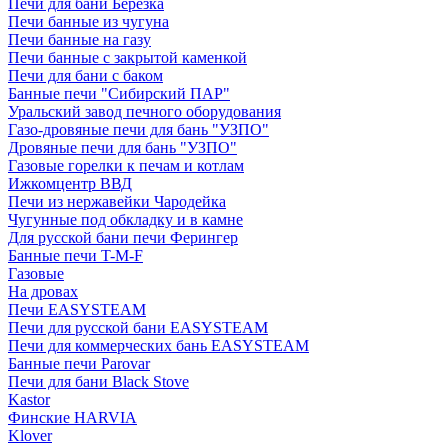
Печи для бани Березка
Печи банные из чугуна
Печи банные на газу
Печи банные с закрытой каменкой
Печи для бани с баком
Банные печи "Сибирский ПАР"
Уральский завод печного оборудования
Газо-дровяные печи для бань "УЗПО"
Дровяные печи для бань "УЗПО"
Газовые горелки к печам и котлам
Ижкомцентр ВВД
Печи из нержавейки Чародейка
Чугунные под обкладку и в камне
Для русской бани печи Ферингер
Банные печи T-M-F
Газовые
На дровах
Печи EASYSTEAM
Печи для русской бани EASYSTEAM
Печи для коммерческих бань EASYSTEAM
Банные печи Parovar
Печи для бани Black Stove
Kastor
Финские HARVIA
Klover