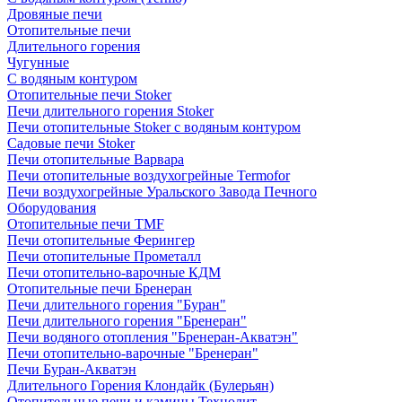
Дровяные печи
Отопительные печи
Длительного горения
Чугунные
C водяным контуром
Отопительные печи Stoker
Печи длительного горения Stoker
Печи отопительные Stoker с водяным контуром
Садовые печи Stoker
Печи отопительные Варвара
Печи отопительные воздухогрейные Termofor
Печи воздухогрейные Уральского Завода Печного
Оборудования
Отопительные печи TMF
Печи отопительные Ферингер
Печи отопительные Прометалл
Печи отопительно-варочные КДМ
Отопительные печи Бренеран
Печи длительного горения "Буран"
Печи длительного горения "Бренеран"
Печи водяного отопления "Бренеран-Акватэн"
Печи отопительно-варочные "Бренеран"
Печи Буран-Акватэн
Длительного Горения Клондайк (Булерьян)
Отопительные печи и камины Технолит