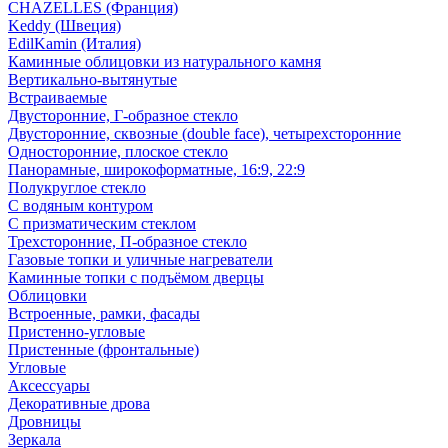
CHAZELLES (Франция)
Keddy (Швеция)
EdilKamin (Италия)
Каминные облицовки из натурального камня
Вертикально-вытянутые
Встраиваемые
Двусторонние, Г-образное стекло
Двусторонние, сквозные (double face), четырехсторонние
Односторонние, плоское стекло
Панорамные, широкоформатные, 16:9, 22:9
Полукруглое стекло
С водяным контуром
С призматическим стеклом
Трехсторонние, П-образное стекло
Газовые топки и уличные нагреватели
Каминные топки с подъёмом дверцы
Облицовки
Встроенные, рамки, фасады
Пристенно-угловые
Пристенные (фронтальные)
Угловые
Аксессуары
Декоративные дрова
Дровницы
Зеркала