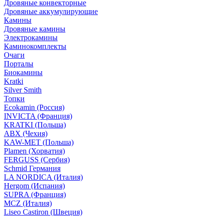
Дровяные конвекторные
Дровяные аккумулирующие
Камины
Дровяные камины
Электрокамины
Каминокомплекты
Очаги
Порталы
Биокамины
Kratki
Silver Smith
Топки
Ecokamin (Россия)
INVICTA (Франция)
KRATKI (Польша)
ABX (Чехия)
KAW-MET (Польша)
Plamen (Хорватия)
FERGUSS (Сербия)
Schmid Германия
LA NORDICA (Италия)
Hergom (Испания)
SUPRA (Франция)
MCZ (Италия)
Liseo Castiron (Швеция)