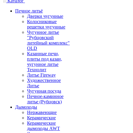
Каталог
Печное литьё
Дверки чугунные
Колосниковые
решетки чугунные
Чугунное литье
"Рубцовский
литейный комплекс"
OLD
Казанные печи,
плиты под казан,
чугунное литье
Технолит
Литье Fireway
Художественное
Литье
Чугунная посуда
Печное-каминное
литье (Рубцовск)
Дымоходы
Нержавеющие
Керамические
Керамические
дымоходы AWT