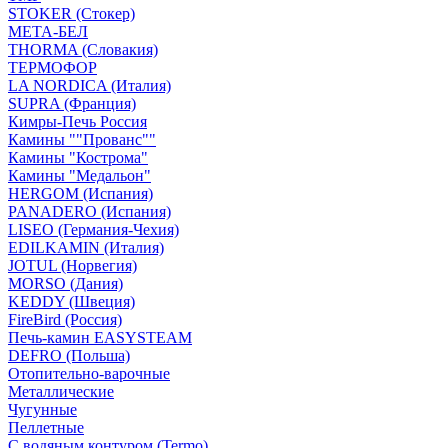
STOKER (Стокер)
МЕТА-БЕЛ
THORMA (Словакия)
ТЕРМОФОР
LA NORDICA (Италия)
SUPRA (Франция)
Кимры-Печь Россия
Камины ""Прованс""
Камины "Кострома"
Камины "Медальон"
HERGOM (Испания)
PANADERO (Испания)
LISEO (Германия-Чехия)
EDILKAMIN (Италия)
JOTUL (Норвегия)
MORSO (Дания)
KEDDY (Швеция)
FireBird (Россия)
Печь-камин EASYSTEAM
DEFRO (Польша)
Отопительно-варочные
Металлические
Чугунные
Пеллетные
С водяным контуром (Termo)