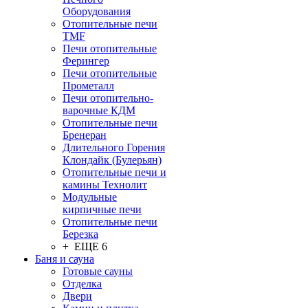
Оборудования
Отопительные печи
TMF
Печи отопительные
Ферингер
Печи отопительные
Прометалл
Печи отопительно-
варочные КДМ
Отопительные печи
Бренеран
Длительного Горения
Клондайк (Булерьян)
Отопительные печи и
камины Технолит
Модульные
кирпичные печи
Отопительные печи
Березка
+ ЕЩЕ 6
Баня и сауна
Готовые сауны
Отделка
Двери