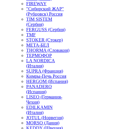
FIREWAY
"Сибирский ЖАР"
(Рубцовск) Россия
TIM SISTEM
(Сербия)
FERGUSS (Сербия)
TMF
STOKER (Стокер)
МЕТА-БЕЛ
THORMA (Словакия)
ТЕРМОФОР
LA NORDICA
(Италия)
SUPRA (Франция)
Кимры-Печь Россия
HERGOM (Испания)
PANADERO
(Испания)
LISEO (Германия-
Чехия)
EDILKAMIN
(Италия)
JOTUL (Норвегия)
MORSO (Дания)
KEDDY (Швеция)