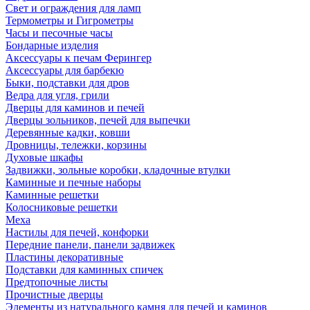
Свет и ограждения для ламп
Термометры и Гигрометры
Часы и песочные часы
Бондарные изделия
Аксессуары к печам Ферингер
Аксессуары для барбекю
Быки, подставки для дров
Ведра для угля, грили
Дверцы для каминов и печей
Дверцы зольников, печей для выпечки
Деревянные кадки, ковши
Дровницы, тележки, корзины
Духовые шкафы
Задвижки, зольные коробки, кладочные втулки
Каминные и печные наборы
Каминные решетки
Колосниковые решетки
Меха
Настилы для печей, конфорки
Передние панели, панели задвижек
Пластины декоративные
Подставки для каминных спичек
Предтопочные листы
Прочистные дверцы
Элементы из натурального камня для печей и каминов