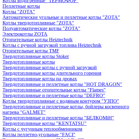
Котлы водогрейные "ТЕРМОФОР"
Пеллетные котлы
Котлы "ZOTA"
Автоматические угольные и пеллетные котлы "ZOTA"
Котлы твердотопливные "ZOTA"
Полуавтоматические котлы "ZOTA"
Электрокотлы ZOTA
Отопительные котлы Heiztechnik
Котлы с ручной загрузкой топлива Heiztechnik
Отопительные котлы TMF
Твердотопливные котлы Stoker
Твердотопливные котлы
Твердотопливные котлы с ручной загрузкой
Твердотопливные котлы длительного горения
Твердотопливные котлы на дровах
Твердотопливные и пеллетные котлы "HOT DRAGON"
Твердотопливные отопительные котлы "Flames"
Твердотопливные и пеллетные котлы "DEFRO"
Котлы твердотопливные с водяным контуром "УЗПО"
Твердотопливные и пеллетные котлы, бойлеры косвенного
нагрева "GALMET"
Твердотопливные и пеллетные котлы "БЕЛКОМiН"
Твердотопливные котлы "KENTATSU"
Котлы с чугунным теплообменником
Котлы пеллетно-угольные "FACI"