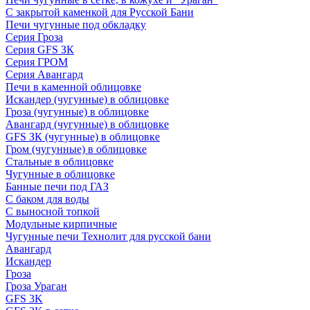
С закрытой каменкой для Русской Бани
Печи чугунные под обкладку
Серия Гроза
Серия GFS ЗК
Серия ГРОМ
Серия Авангард
Печи в каменной облицовке
Искандер (чугунные) в облицовке
Гроза (чугунные) в облицовке
Авангард (чугунные) в облицовке
GFS ЗК (чугунные) в облицовке
Гром (чугунные) в облицовке
Стальные в облицовке
Чугунные в облицовке
Банные печи под ГАЗ
С баком для воды
С выносной топкой
Модульные кирпичные
Чугунные печи Технолит для русской бани
Авангард
Искандер
Гроза
Гроза Ураган
GFS 3K