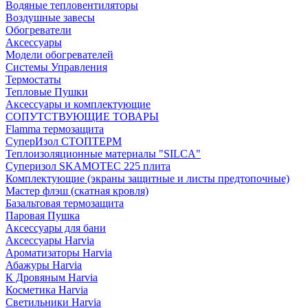
Водяные тепловентиляторы
Воздушные завесы
Обогреватели
Аксессуары
Модели обогревателей
Системы Управления
Термостаты
Тепловые Пушки
Аксессуары и комплектующие
СОПУТСТВУЮЩИЕ ТОВАРЫ
Flamma термозащита
СуперИзол СТОПТЕРМ
Теплоизоляционные материалы "SILCA"
Суперизол SKAMOTEC 225 плита
Комплектующие (экраны защитные и листы предтопочные)
Мастер флэш (скатная кровля)
Базальтовая термозащита
Паровая Пушка
Аксессуары для бани
Аксессуары Harvia
Ароматизаторы Harvia
Абажуры Harvia
К Дровяным Harvia
Косметика Harvia
Светильники Harvia