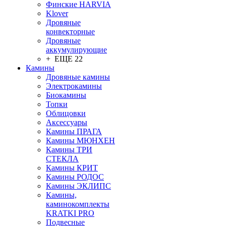
Финские HARVIA
Klover
Дровяные
конвекторные
Дровяные
аккумулирующие
+ ЕЩЕ 22
Камины
Дровяные камины
Электрокамины
Биокамины
Топки
Облицовки
Аксессуары
Камины ПРАГА
Камины МЮНХЕН
Камины ТРИ
СТЕКЛА
Камины КРИТ
Камины РОДОС
Камины ЭКЛИПС
Камины,
каминокомплекты
KRATKI PRO
Подвесные