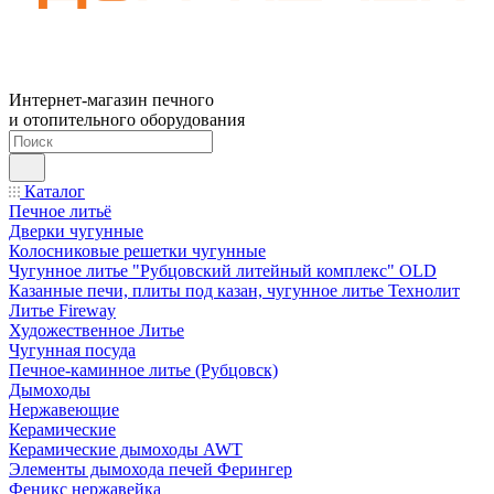
Интернет-магазин печного
и отопительного оборудования
Каталог
Печное литьё
Дверки чугунные
Колосниковые решетки чугунные
Чугунное литье "Рубцовский литейный комплекс" OLD
Казанные печи, плиты под казан, чугунное литье Технолит
Литье Fireway
Художественное Литье
Чугунная посуда
Печное-каминное литье (Рубцовск)
Дымоходы
Нержавеющие
Керамические
Керамические дымоходы AWT
Элементы дымохода печей Ферингер
Феникс нержавейка