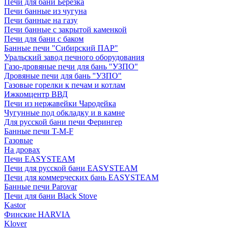
Печи для бани Березка
Печи банные из чугуна
Печи банные на газу
Печи банные с закрытой каменкой
Печи для бани с баком
Банные печи "Сибирский ПАР"
Уральский завод печного оборудования
Газо-дровяные печи для бань "УЗПО"
Дровяные печи для бань "УЗПО"
Газовые горелки к печам и котлам
Ижкомцентр ВВД
Печи из нержавейки Чародейка
Чугунные под обкладку и в камне
Для русской бани печи Ферингер
Банные печи T-M-F
Газовые
На дровах
Печи EASYSTEAM
Печи для русской бани EASYSTEAM
Печи для коммерческих бань EASYSTEAM
Банные печи Parovar
Печи для бани Black Stove
Kastor
Финские HARVIA
Klover