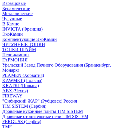
Изразцовые
Керамические
Металлические
Чугунные
В Камне
INVICTA (Франция)
ЭкоКамин
Комплектующие ЭкоКамин
ЧУГУННЫЕ ТОПКИ
ТОПКИ ПРАЙМ
Печи-камины
ГАРМОНИЯ
Уральский Завод Печного Оборудования (Бранденбург,
Монарх)
PLAMEN (Хорватия)
KAWMET (Польша)
KRATKI (Польша)
ABX (Чехия)
FIREWAY
"Сибирский ЖАР" (Рубцовск) Россия
TIM SISTEM (Сербия)
Дровяные кухонные плиты TIM SISTEM
Дровяные отопительные печи TIM SISTEM
FERGUSS (Сербия)
TMF