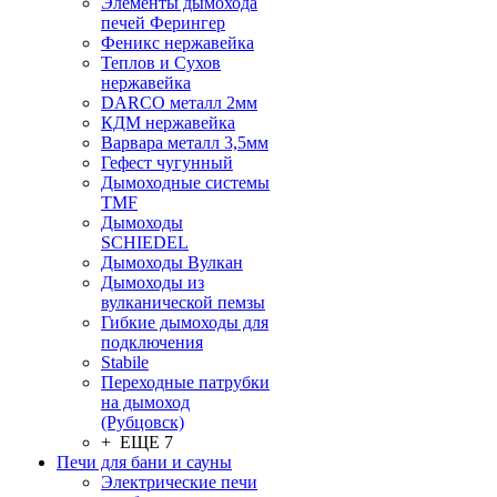
Элементы дымохода
печей Ферингер
Феникс нержавейка
Теплов и Сухов
нержавейка
DARCO металл 2мм
КДМ нержавейка
Варвара металл 3,5мм
Гефест чугунный
Дымоходные системы
TMF
Дымоходы
SCHIEDEL
Дымоходы Вулкан
Дымоходы из
вулканической пемзы
Гибкие дымоходы для
подключения
Stabile
Переходные патрубки
на дымоход
(Рубцовск)
+ ЕЩЕ 7
Печи для бани и сауны
Электрические печи