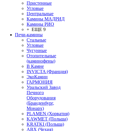
Пристенные
Угловые
Центральные
Камины МАДРИД
Камины РИО
+ ЕЩЕ 9
Печи-камины
Стальные
Угловые
Чугунные
Отопительные
(каминофены)
В Камне
INVICTA (Франция)
ЭкоКамин
ГАРМОНИЯ
Уральский Завод
Печного
Оборудования
(Бранденбург,
Монарх)
PLAMEN (Хорватия)
KAWMET (Польша)
KRATKI (Польша)
ABX (Чехия)