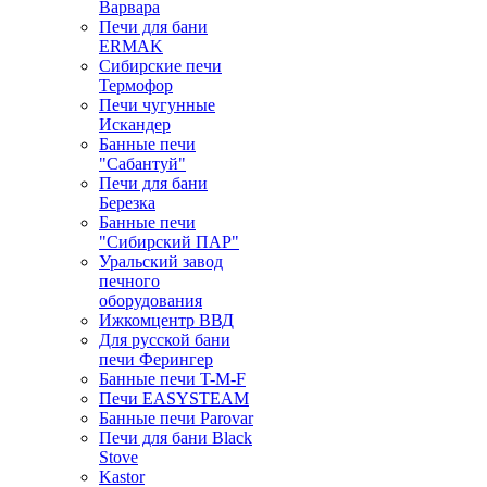
Варвара
Печи для бани
ERMAK
Сибирские печи
Термофор
Печи чугунные
Искандер
Банные печи
"Сабантуй"
Печи для бани
Березка
Банные печи
"Сибирский ПАР"
Уральский завод
печного
оборудования
Ижкомцентр ВВД
Для русской бани
печи Ферингер
Банные печи T-M-F
Печи EASYSTEAM
Банные печи Parovar
Печи для бани Black
Stove
Kastor