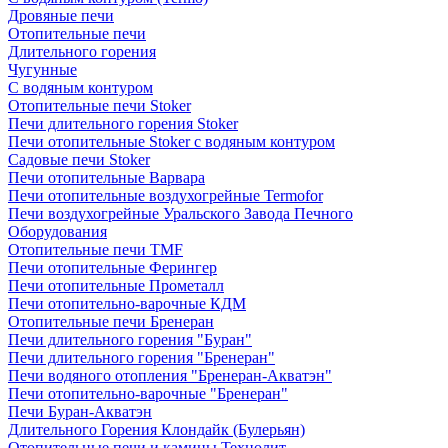
Дровяные печи
Отопительные печи
Длительного горения
Чугунные
C водяным контуром
Отопительные печи Stoker
Печи длительного горения Stoker
Печи отопительные Stoker с водяным контуром
Садовые печи Stoker
Печи отопительные Варвара
Печи отопительные воздухогрейные Termofor
Печи воздухогрейные Уральского Завода Печного
Оборудования
Отопительные печи TMF
Печи отопительные Ферингер
Печи отопительные Прометалл
Печи отопительно-варочные КДМ
Отопительные печи Бренеран
Печи длительного горения "Буран"
Печи длительного горения "Бренеран"
Печи водяного отопления "Бренеран-Акватэн"
Печи отопительно-варочные "Бренеран"
Печи Буран-Акватэн
Длительного Горения Клондайк (Булерьян)
Отопительные печи и камины Технолит