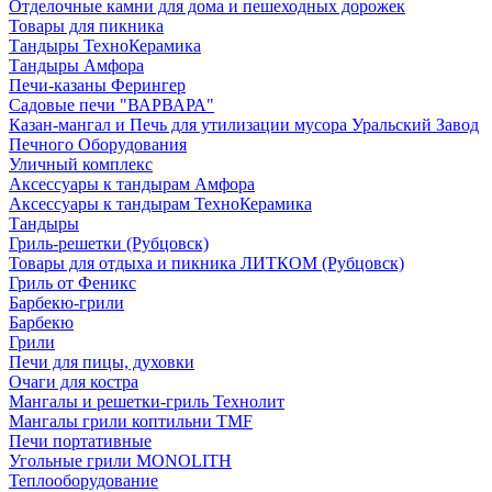
Отделочные камни для дома и пешеходных дорожек
Товары для пикника
Тандыры ТехноКерамика
Тандыры Амфора
Печи-казаны Ферингер
Садовые печи "ВАРВАРА"
Казан-мангал и Печь для утилизации мусора Уральский Завод
Печного Оборудования
Уличный комплекс
Аксессуары к тандырам Амфора
Аксессуары к тандырам ТехноКерамика
Тандыры
Гриль-решетки (Рубцовск)
Товары для отдыха и пикника ЛИТКОМ (Рубцовск)
Гриль от Феникс
Барбекю-грили
Барбекю
Грили
Печи для пицы, духовки
Очаги для костра
Мангалы и решетки-гриль Технолит
Мангалы грили коптильни TMF
Печи портативные
Угольные грили MONOLITH
Теплооборудование