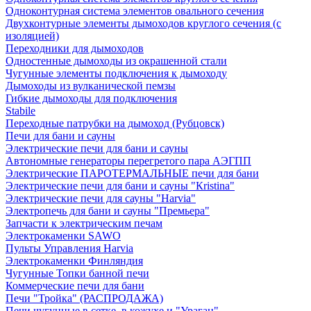
Одноконтурная система элементов овального сечения
Двухконтурные элементы дымоходов круглого сечения (с
изоляцией)
Переходники для дымоходов
Одностенные дымоходы из окрашенной стали
Чугунные элементы подключения к дымоходу
Дымоходы из вулканической пемзы
Гибкие дымоходы для подключения
Stabile
Переходные патрубки на дымоход (Рубцовск)
Печи для бани и сауны
Электрические печи для бани и сауны
Автономные генераторы перегретого пара АЭГПП
Электрические ПАРОТЕРМАЛЬНЫЕ печи для бани
Электрические печи для бани и сауны "Кristina"
Электрические печи для сауны "Harvia"
Электропечь для бани и сауны "Премьера"
Запчасти к электрическим печам
Электрокаменки SAWO
Пульты Управления Harvia
Электрокаменки Финляндия
Чугунные Топки банной печи
Коммерческие печи для бани
Печи "Тройка" (РАСПРОДАЖА)
Печи чугунные в сетке, в кожухе и "Ураган"