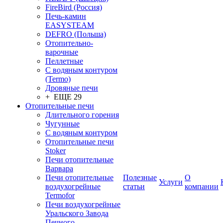
FireBird (Россия)
Печь-камин
EASYSTEAM
DEFRO (Польша)
Отопительно-
варочные
Пеллетные
С водяным контуром
(Termo)
Дровяные печи
+ ЕЩЕ 29
Отопительные печи
Длительного горения
Чугунные
C водяным контуром
Отопительные печи
Stoker
Печи отопительные
Варвара
Печи отопительные
Полезные
О
Услуги
воздухогрейные
статьи
компании
Termofor
Печи воздухогрейные
Уральского Завода
Печного