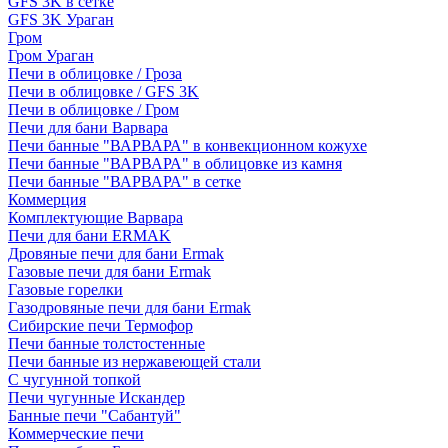
GFS 3K в сетке
GFS 3K Ураган
Гром
Гром Ураган
Печи в облицовке / Гроза
Печи в облицовке / GFS 3K
Печи в облицовке / Гром
Печи для бани Варвара
Печи банные "ВАРВАРА" в конвекционном кожухе
Печи банные "ВАРВАРА" в облицовке из камня
Печи банные "ВАРВАРА" в сетке
Коммерция
Комплектующие Варвара
Печи для бани ERMAK
Дровяные печи для бани Ermak
Газовые печи для бани Ermak
Газовые горелки
Газодровяные печи для бани Ermak
Сибирские печи Термофор
Печи банные толстостенные
Печи банные из нержавеющей стали
С чугунной топкой
Печи чугунные Искандер
Банные печи "Сабантуй"
Коммерческие печи