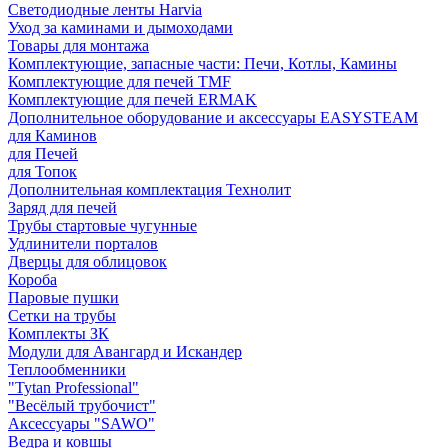
Светодиодные ленты Harvia
Уход за каминами и дымоходами
Товары для монтажа
Комплектующие, запасные части: Печи, Котлы, Камины
Комплектующие для печей TMF
Комплектующие для печей ERMAK
Дополнительное оборудование и аксессуары EASYSTEAM
для Каминов
для Печей
для Топок
Дополнительная комплектация Технолит
Заряд для печей
Трубы стартовые чугунные
Удлинители порталов
Дверцы для облицовок
Короба
Паровые пушки
Сетки на трубы
Комплекты ЗК
Модули для Авангард и Искандер
Теплообменники
"Tytan Professional"
"Весёлый трубочист"
Аксессуары "SAWO"
Ведра и ковшы