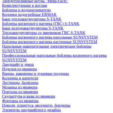
Твердотопливные котлы "Metal-FacH"
Комплектующие к котлам
Бойлеры и водонагреватели
Колонки водогрейные ERMAK
Баки теплоаккумуляторы S-TANK
Бойлеры косвенного нагрева (ГВС) S-TANK
Баки холодоаккумуляторы S-TANK
Теплоаккумуляторы со змеевиком ГВС S-TANK
Бойлеры косвенного нагрева напольные SUNSYSTEM
Бойлеры косвенного нагрева настенные SUNSYSTEM
Напольные накопительные электрические бойлеры
SUNSYSTEM
Профессиональные напольные бойлеры косвенного нагрева
SUNSYSTEM
Ландшафт и декор
Изделия из мрамора
Ванны, раковины и душевые поддоны
Колонны и капители
Лестницы, балясины
Мозаика из мрамора
Порталы из мрамора
Скульптура и вазы из мрамора
Фонтаны из мрамора
Цоколи, плинтуса, молдинги, бордюры
Элементы ландшафтного дизайна