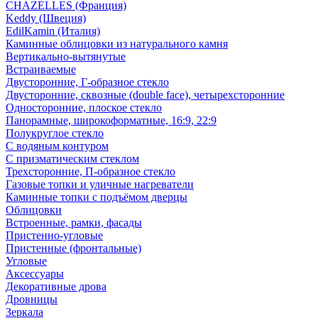
CHAZELLES (Франция)
Keddy (Швеция)
EdilKamin (Италия)
Каминные облицовки из натурального камня
Вертикально-вытянутые
Встраиваемые
Двусторонние, Г-образное стекло
Двусторонние, сквозные (double face), четырехсторонние
Односторонние, плоское стекло
Панорамные, широкоформатные, 16:9, 22:9
Полукруглое стекло
С водяным контуром
С призматическим стеклом
Трехсторонние, П-образное стекло
Газовые топки и уличные нагреватели
Каминные топки с подъёмом дверцы
Облицовки
Встроенные, рамки, фасады
Пристенно-угловые
Пристенные (фронтальные)
Угловые
Аксессуары
Декоративные дрова
Дровницы
Зеркала