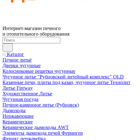
Интернет-магазин печного
и отопительного оборудования
Каталог
Печное литьё
Дверки чугунные
Колосниковые решетки чугунные
Чугунное литье "Рубцовский литейный комплекс" OLD
Казанные печи, плиты под казан, чугунное литье Технолит
Литье Fireway
Художественное Литье
Чугунная посуда
Печное-каминное литье (Рубцовск)
Дымоходы
Нержавеющие
Керамические
Керамические дымоходы AWT
Элементы дымохода печей Ферингер
Феникс нержавейка