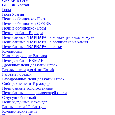
GFS 3K в сетке
GFS 3K Ураган
Гром
Гром Ураган
Печи в облицовке / Гроза
Печи в облицовке / GFS 3K
Печи в облицовке / Гром
Печи для бани Варвара
Печи банные "ВАРВАРА" в конвекционном кожухе
Печи банные "ВАРВАРА" в облицовке из камня
Печи банные "ВАРВАРА" в сетке
Коммерция
Комплектующие Варвара
Печи для бани ERMAK
Дровяные печи для бани Ermak
Газовые печи для бани Ermak
Газовые горелки
Газодровяные печи для бани Ermak
Сибирские печи Термофор
Печи банные толстостенные
Печи банные из нержавеющей стали
С чугунной топкой
Печи чугунные Искандер
Банные печи "Сабантуй"
Коммерческие печи