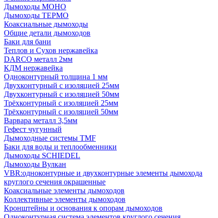
Дымоходы МОНО
Дымоходы ТЕРМО
Коаксиальные дымоходы
Общие детали дымоходов
Баки для бани
Теплов и Сухов нержавейка
DARCO металл 2мм
КДМ нержавейка
Одноконтурный толщина 1 мм
Двухконтурный с изоляцией 25мм
Двухконтурный с изоляцией 50мм
Трёхконтурный с изоляцией 25мм
Трёхконтурный с изоляцией 50мм
Варвара металл 3,5мм
Гефест чугунный
Дымоходные системы TMF
Баки для воды и теплообменники
Дымоходы SCHIEDEL
Дымоходы Вулкан
VBR:одноконтурные и двухконтурные элементы дымохода
круглого сечения окрашенные
Коаксиальные элементы дымоходов
Коллективные элементы дымоходов
Кронштейны и основания к опорам дымоходов
Одноконтурная система элементов круглого сечения