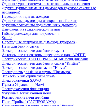
Одноконтурная система элементов овального сечения
Двухконтурные элементы дымоходов круглого сечения (с
изоляцией)
Переходники для дымоходов
Одностенные дымоходы из окрашенной стали
Чугунные элементы подключения к дымоходу
Дымоходы из вулканической пемзы
Гибкие дымоходы для подключения
Stabile
Переходные патрубки на дымоход (Рубцовск)
Печи для бани и сауны
Электрические печи для бани и сауны
Автономные генераторы перегретого пара АЭГПП
Электрические ПАРОТЕРМАЛЬНЫЕ печи для бани
Электрические печи для бани и сауны "Кristina"
Электрические печи для сауны "Harvia"
Электропечь для бани и сауны "Премьера"
Запчасти к электрическим печам
Электрокаменки SAWO
Пульты Управления Harvia
Электрокаменки Финляндия
Чугунные Топки банной печи
Коммерческие печи для бани
Печи "Тройка" (РАСПРОДАЖА)
Печи чугунные в сетке, в кожухе и "Ураган"