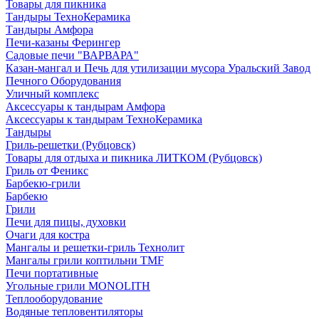
Товары для пикника
Тандыры ТехноКерамика
Тандыры Амфора
Печи-казаны Ферингер
Садовые печи "ВАРВАРА"
Казан-мангал и Печь для утилизации мусора Уральский Завод
Печного Оборудования
Уличный комплекс
Аксессуары к тандырам Амфора
Аксессуары к тандырам ТехноКерамика
Тандыры
Гриль-решетки (Рубцовск)
Товары для отдыха и пикника ЛИТКОМ (Рубцовск)
Гриль от Феникс
Барбекю-грили
Барбекю
Грили
Печи для пицы, духовки
Очаги для костра
Мангалы и решетки-гриль Технолит
Мангалы грили коптильни TMF
Печи портативные
Угольные грили MONOLITH
Теплооборудование
Водяные тепловентиляторы