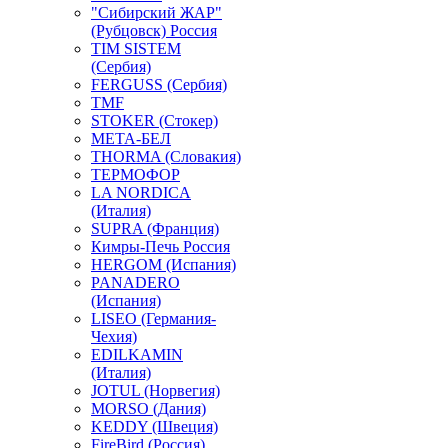
"Сибирский ЖАР"
(Рубцовск) Россия
TIM SISTEM
(Сербия)
FERGUSS (Сербия)
TMF
STOKER (Стокер)
МЕТА-БЕЛ
THORMA (Словакия)
ТЕРМОФОР
LA NORDICA
(Италия)
SUPRA (Франция)
Кимры-Печь Россия
HERGOM (Испания)
PANADERO
(Испания)
LISEO (Германия-
Чехия)
EDILKAMIN
(Италия)
JOTUL (Норвегия)
MORSO (Дания)
KEDDY (Швеция)
FireBird (Россия)