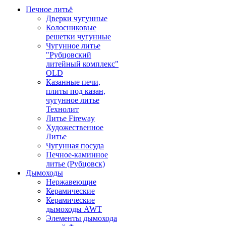
Печное литьё
Дверки чугунные
Колосниковые
решетки чугунные
Чугунное литье
"Рубцовский
литейный комплекс"
OLD
Казанные печи,
плиты под казан,
чугунное литье
Технолит
Литье Fireway
Художественное
Литье
Чугунная посуда
Печное-каминное
литье (Рубцовск)
Дымоходы
Нержавеющие
Керамические
Керамические
дымоходы AWT
Элементы дымохода