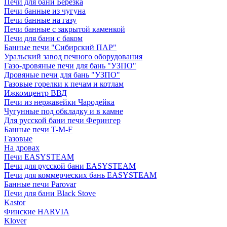
Печи для бани Березка
Печи банные из чугуна
Печи банные на газу
Печи банные с закрытой каменкой
Печи для бани с баком
Банные печи "Сибирский ПАР"
Уральский завод печного оборудования
Газо-дровяные печи для бань "УЗПО"
Дровяные печи для бань "УЗПО"
Газовые горелки к печам и котлам
Ижкомцентр ВВД
Печи из нержавейки Чародейка
Чугунные под обкладку и в камне
Для русской бани печи Ферингер
Банные печи T-M-F
Газовые
На дровах
Печи EASYSTEAM
Печи для русской бани EASYSTEAM
Печи для коммерческих бань EASYSTEAM
Банные печи Parovar
Печи для бани Black Stove
Kastor
Финские HARVIA
Klover