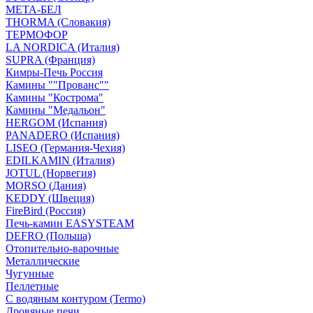
МЕТА-БЕЛ
THORMA (Словакия)
ТЕРМОФОР
LA NORDICA (Италия)
SUPRA (Франция)
Кимры-Печь Россия
Камины ""Прованс""
Камины "Кострома"
Камины "Медальон"
HERGOM (Испания)
PANADERO (Испания)
LISEO (Германия-Чехия)
EDILKAMIN (Италия)
JOTUL (Норвегия)
MORSO (Дания)
KEDDY (Швеция)
FireBird (Россия)
Печь-камин EASYSTEAM
DEFRO (Польша)
Отопительно-варочные
Металлические
Чугунные
Пеллетные
С водяным контуром (Termo)
Дровяные печи