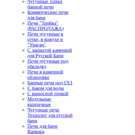
Чугунные Топки
банной печи
Коммерческие печи
для бани
Печи "Тройка"
(РАСПРОДАЖА)
Печи чугунные в
сетке, в кожухе и
"Ураган"
С закрытой каменкой
для Русской Бани
Печи чугунные под
обкладку
Печи в каменной
облицовке
Банные печи под ГАЗ
С баком для воды
С выносной топкой
Модульные
кирпичные
Чугунные печи
Технолит для русской
бани
Печи для бани
Варвара