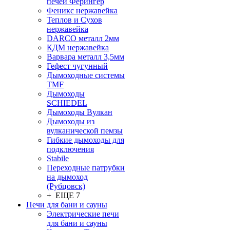
печей Ферингер
Феникс нержавейка
Теплов и Сухов
нержавейка
DARCO металл 2мм
КДМ нержавейка
Варвара металл 3,5мм
Гефест чугунный
Дымоходные системы
TMF
Дымоходы
SCHIEDEL
Дымоходы Вулкан
Дымоходы из
вулканической пемзы
Гибкие дымоходы для
подключения
Stabile
Переходные патрубки
на дымоход
(Рубцовск)
+ ЕЩЕ 7
Печи для бани и сауны
Электрические печи
для бани и сауны