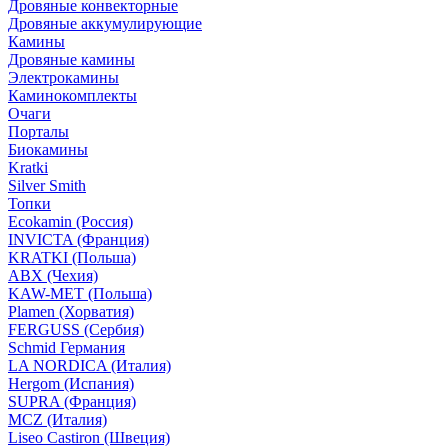
Дровяные конвекторные
Дровяные аккумулирующие
Камины
Дровяные камины
Электрокамины
Каминокомплекты
Очаги
Порталы
Биокамины
Kratki
Silver Smith
Топки
Ecokamin (Россия)
INVICTA (Франция)
KRATKI (Польша)
ABX (Чехия)
KAW-MET (Польша)
Plamen (Хорватия)
FERGUSS (Сербия)
Schmid Германия
LA NORDICA (Италия)
Hergom (Испания)
SUPRA (Франция)
MCZ (Италия)
Liseo Castiron (Швеция)