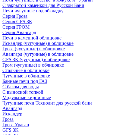
С закрытой каменкой для Русской Бани
Печи чугунные под обкладку
Серия Гроза
Серия GFS ЗК
Серия ГРОМ
Серия Авангард
Печи в каменной облицовке
Искандер (чугунные) в облицовке
Гроза (чугунные) в облицовке
Авангард (чугунные) в облицовке
GFS ЗК (чугунные) в облицовке
Гром (чугунные) в облицовке
Стальные в облицовке
Чугунные в облицовке
Банные печи под ГАЗ
С баком для воды
С выносной топкой
Модульные кирпичные
Чугунные печи Технолит для русской бани
Авангард
Искандер
Гроза
Гроза Ураган
GFS 3K