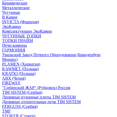
Керамические
Металлические
Чугунные
В Камне
INVICTA (Франция)
ЭкоКамин
Комплектующие ЭкоКамин
ЧУГУННЫЕ ТОПКИ
ТОПКИ ПРАЙМ
Печи-камины
ГАРМОНИЯ
Уральский Завод Печного Оборудования (Бранденбург,
Монарх)
PLAMEN (Хорватия)
KAWMET (Польша)
KRATKI (Польша)
ABX (Чехия)
FIREWAY
"Сибирский ЖАР" (Рубцовск) Россия
TIM SISTEM (Сербия)
Дровяные кухонные плиты TIM SISTEM
Дровяные отопительные печи TIM SISTEM
FERGUSS (Сербия)
TMF
STOKER (Стокер)