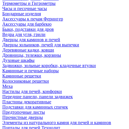
Термометры и Гигрометры
Часы и песочные часы
Бондарные изделия
Аксессуары к печам Ферингер
Аксессуары для барбекю
Быки, подставки для дров
Ведра для угля, грили
Дверцы для каминов и печей
Дверцы зольников, печей для выпечки
Деревянные кадки, ковши
Дровницы, тележки, корзины
Духовые шкафы
Задвижки, зольные коробки, кладочные втулки
Каминные и печные наборы
Каминные решетки
Колосниковые решетки
Меха
Настилы для печей, конфорки
Передние панели, панели задвижек
Пластины декоративные
Подставки для каминных спичек
Предтопочные листы
Прочистные дверцы
Элементы из натурального камня для печей и каминов
Порталы для печей Технолит