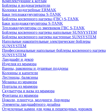
Комплектующие к котлам
Бойлеры и водонагреватели
Колонки водогрейные ERMAK
Баки теплоаккумуляторы S-TANK
Бойлеры косвенного нагрева (ГВС) S-TANK
Баки холодоаккумуляторы S-TANK
Теплоаккумуляторы со змеевиком ГВС S-TANK
Бойлеры косвенного нагрева напольные SUNSYSTEM
Бойлеры косвенного нагрева настенные SUNSYSTEM
Напольные накопительные электрические бойлеры
SUNSYSTEM
Профессиональные напольные бойлеры косвенного нагрева
SUNSYSTEM
Ландшафт и декор
Изделия из мрамора
Ванны, раковины и душевые поддоны
Колонны и капители
Лестницы, балясины
Мозаика из мрамора
Порталы из мрамора
Скульптура и вазы из мрамора
Фонтаны из мрамора
Цоколи, плинтуса, молдинги, бордюры
Элементы ландшафтного дизайна
Отделочные камни для дома и пешеходных дорожек