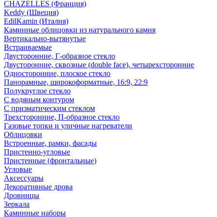
CHAZELLES (Франция)
Keddy (Швеция)
EdilKamin (Италия)
Каминные облицовки из натурального камня
Вертикально-вытянутые
Встраиваемые
Двусторонние, Г-образное стекло
Двусторонние, сквозные (double face), четырехсторонние
Односторонние, плоское стекло
Панорамные, широкоформатные, 16:9, 22:9
Полукруглое стекло
С водяным контуром
С призматическим стеклом
Трехсторонние, П-образное стекло
Газовые топки и уличные нагреватели
Облицовки
Встроенные, рамки, фасады
Пристенно-угловые
Пристенные (фронтальные)
Угловые
Аксессуары
Декоративные дрова
Дровницы
Зеркала
Каминные наборы