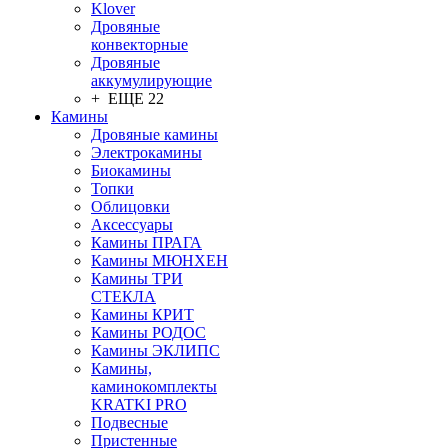
Klover
Дровяные
конвекторные
Дровяные
аккумулирующие
+ ЕЩЕ 22
Камины
Дровяные камины
Электрокамины
Биокамины
Топки
Облицовки
Аксессуары
Камины ПРАГА
Камины МЮНХЕН
Камины ТРИ
СТЕКЛА
Камины КРИТ
Камины РОДОС
Камины ЭКЛИПС
Камины,
каминокомплекты
KRATKI PRO
Подвесные
Пристенные