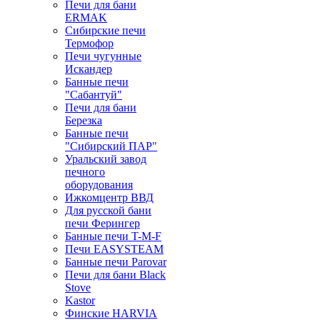
Печи для бани
ERMAK
Сибирские печи
Термофор
Печи чугунные
Искандер
Банные печи
"Сабантуй"
Печи для бани
Березка
Банные печи
"Сибирский ПАР"
Уральский завод
печного
оборудования
Ижкомцентр ВВД
Для русской бани
печи Ферингер
Банные печи T-M-F
Печи EASYSTEAM
Банные печи Parovar
Печи для бани Black
Stove
Kastor
Финские HARVIA