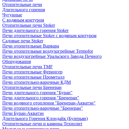
Отопительные печи
Длительного горения
Чугунные
C водяным контуром
Отопительные печи Stoker
Печи длительного горения Stoker
Печи отопительные Stoker с водяным контуром
Садовые печи Stoker
Печи отопительные Варвара
Печи отопительные воздухогрейные Termofor
Печи воздухогрейные Уральского Завода Печного
Оборудования
Отопительные печи TMF
Печи отопительные Ферингер
Печи отопительные Прометалл
Печи отопительно-варочные КДМ
Отопительные печи Бренеран
Печи длительного горения "Буран"
Печи длительного горения "Бренеран"
Печи водяного отопления "Бренеран-Акватэн"
Печи отопительно-варочные "Бренеран"
Печи Буран-Акватэн
Длительного Горения Клондайк (Булерьян)
Отопительные печи и камины Технолит
Модульные кирпичные печи