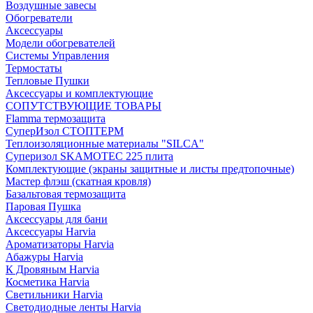
Воздушные завесы
Обогреватели
Аксессуары
Модели обогревателей
Системы Управления
Термостаты
Тепловые Пушки
Аксессуары и комплектующие
СОПУТСТВУЮЩИЕ ТОВАРЫ
Flamma термозащита
СуперИзол СТОПТЕРМ
Теплоизоляционные материалы "SILCA"
Суперизол SKAMOTEC 225 плита
Комплектующие (экраны защитные и листы предтопочные)
Мастер флэш (скатная кровля)
Базальтовая термозащита
Паровая Пушка
Аксессуары для бани
Аксессуары Harvia
Ароматизаторы Harvia
Абажуры Harvia
К Дровяным Harvia
Косметика Harvia
Светильники Harvia
Светодиодные ленты Harvia