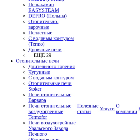
Печь-камин
EASYSTEAM
DEFRO (Польша)
Отопительно-
варочные
Пеллетные
С водяным контуром
(Termo)
Дровяные печи
+ ЕЩЕ 29
Отопительные печи
Длительного горения
Чугунные
C водяным контуром
Отопительные печи
Stoker
Печи отопительные
Варвара
Печи отопительные
Полезные
О
Услуги
воздухогрейные
статьи
компании
Termofor
Печи воздухогрейные
Уральского Завода
Печного
Оборудования