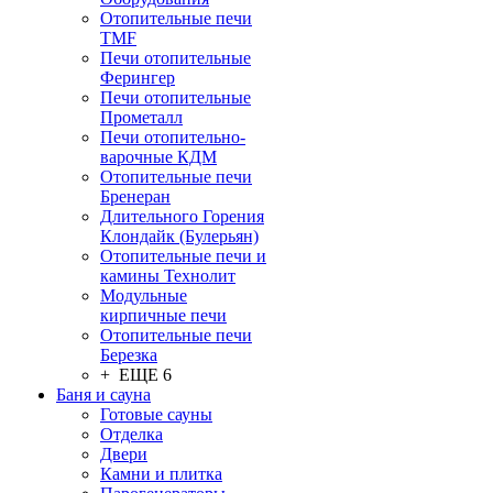
Отопительные печи
TMF
Печи отопительные
Ферингер
Печи отопительные
Прометалл
Печи отопительно-
варочные КДМ
Отопительные печи
Бренеран
Длительного Горения
Клондайк (Булерьян)
Отопительные печи и
камины Технолит
Модульные
кирпичные печи
Отопительные печи
Березка
+ ЕЩЕ 6
Баня и сауна
Готовые сауны
Отделка
Двери
Камни и плитка