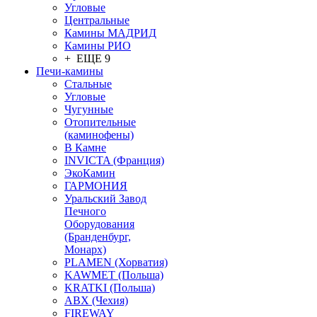
Угловые
Центральные
Камины МАДРИД
Камины РИО
+ ЕЩЕ 9
Печи-камины
Стальные
Угловые
Чугунные
Отопительные
(каминофены)
В Камне
INVICTA (Франция)
ЭкоКамин
ГАРМОНИЯ
Уральский Завод
Печного
Оборудования
(Бранденбург,
Монарх)
PLAMEN (Хорватия)
KAWMET (Польша)
KRATKI (Польша)
ABX (Чехия)
FIREWAY