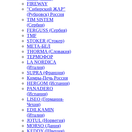
FIREWAY
"Сибирский ЖАР"
(Рубцовск) Россия
TIM SISTEM
(Сербия)
FERGUSS (Сербия)
TMF
STOKER (Стокер)
МЕТА-БЕЛ
THORMA (Словакия)
ТЕРМОФОР
LA NORDICA
(Италия)
SUPRA (Франция)
Кимры-Печь Россия
HERGOM (Испания)
PANADERO
(Испания)
LISEO (Германия-
Чехия)
EDILKAMIN
(Италия)
JOTUL (Норвегия)
MORSO (Дания)
KEDDY (Швеция)