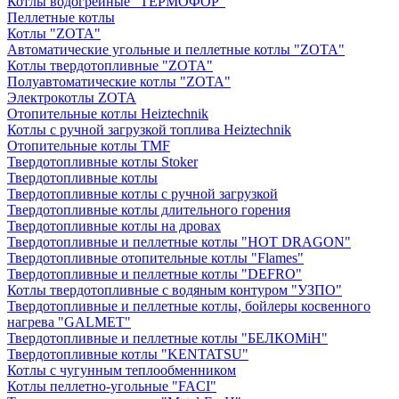
Котлы водогрейные "ТЕРМОФОР"
Пеллетные котлы
Котлы "ZOTA"
Автоматические угольные и пеллетные котлы "ZOTA"
Котлы твердотопливные "ZOTA"
Полуавтоматические котлы "ZOTA"
Электрокотлы ZOTA
Отопительные котлы Heiztechnik
Котлы с ручной загрузкой топлива Heiztechnik
Отопительные котлы TMF
Твердотопливные котлы Stoker
Твердотопливные котлы
Твердотопливные котлы с ручной загрузкой
Твердотопливные котлы длительного горения
Твердотопливные котлы на дровах
Твердотопливные и пеллетные котлы "HOT DRAGON"
Твердотопливные отопительные котлы "Flames"
Твердотопливные и пеллетные котлы "DEFRO"
Котлы твердотопливные с водяным контуром "УЗПО"
Твердотопливные и пеллетные котлы, бойлеры косвенного
нагрева "GALMET"
Твердотопливные и пеллетные котлы "БЕЛКОМiН"
Твердотопливные котлы "KENTATSU"
Котлы с чугунным теплообменником
Котлы пеллетно-угольные "FACI"