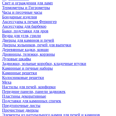
Свет и ограждения для ламп
Термометры и Гигрометры
Часы и песочные часы
Бондарные изделия
Аксессуары к печам Ферингер
Аксессуары для барбекю
Быки, подставки для дров
Ведра для угля, грили
Дверцы для каминов и печей
Дверцы зольников, печей для выпечки
Деревянные кадки, ковши
Дровницы, тележки, корзины
Духовые шкафы
Задвижки, зольные коробки, кладочные втулки
Каминные и печные наборы
Каминные решетки
Колосниковые решетки
Меха
Настилы для печей, конфорки
Передние панели, панели задвижек
Пластины декоративные
Подставки для каминных спичек
Предтопочные листы
Прочистные дверцы
Элементы из натурального камня для печей и каминов