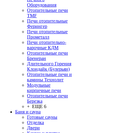
Оборудования
Отопительные печи
TMF
Печи отопительные
Ферингер
Печи отопительные
Прометалл
Печи отопительно-
варочные КДМ
Отопительные печи
Бренеран
Длительного Горения
Клондайк (Булерьян)
Отопительные печи и
камины Технолит
Модульные
кирпичные печи
Отопительные печи
Березка
+ ЕЩЕ 6
Баня и сауна
Готовые сауны
Отделка
Двери