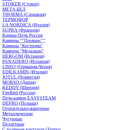
STOKER (Стокер)
МЕТА-БЕЛ
THORMA (Словакия)
ТЕРМОФОР
LA NORDICA (Италия)
SUPRA (Франция)
Кимры-Печь Россия
Камины ""Прованс""
Камины "Кострома"
Камины "Медальон"
HERGOM (Испания)
PANADERO (Испания)
LISEO (Германия-Чехия)
EDILKAMIN (Италия)
JOTUL (Норвегия)
MORSO (Дания)
KEDDY (Швеция)
FireBird (Россия)
Печь-камин EASYSTEAM
DEFRO (Польша)
Отопительно-варочные
Металлические
Чугунные
Пеллетные
С водяным контуром (Termo)