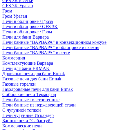
GFS 3K в сетке
GFS 3K Ураган
Гром
Гром Ураган
Печи в облицовке / Гроза
Печи в облицовке / GFS 3K
Печи в облицовке / Гром
Печи для бани Варвара
Печи банные "ВАРВАРА" в конвекционном кожухе
Печи банные "ВАРВАРА" в облицовке из камня
Печи банные "ВАРВАРА" в сетке
Коммерция
Комплектующие Варвара
Печи для бани ERMAK
Дровяные печи для бани Ermak
Газовые печи для бани Ermak
Газовые горелки
Газодровяные печи для бани Ermak
Сибирские печи Термофор
Печи банные толстостенные
Печи банные из нержавеющей стали
С чугунной топкой
Печи чугунные Искандер
Банные печи "Сабантуй"
Коммерческие печи