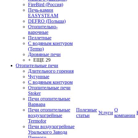
FireBird (Россия)
Печь-камин
EASYSTEAM
DEFRO (Польша)
Отопительно-
варочные
Пеллетные
С водяным контуром
(Termo)
Дровяные печи
+ ЕЩЕ 29
Отопительные печи
Длительного горения
Чугунные
C водяным контуром
Отопительные печи
Stoker
Печи отопительные
Варвара
Печи отопительные
Полезные
О
Услуги
воздухогрейные
статьи
компании
Termofor
Печи воздухогрейные
Уральского Завода
Печного