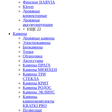
Финские HARVIA
Klover
Дровяные
конвекторные
Дровяные
аккумулирующие
+ ЕЩЕ 22
Камины
Дровяные камины
Электрокамины
Биокамины
Топки
Облицовки
Аксессуары
Камины ПРАГА
Камины МЮНХЕН
Камины ТРИ
СТЕКЛА
Камины КРИТ
Камины РОДОС
Камины ЭКЛИПС
Камины,
каминокомплекты
KRATKI PRO
Подвесные