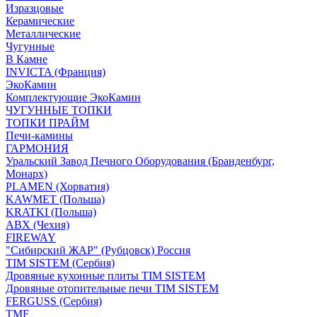
Изразцовые
Керамические
Металлические
Чугунные
В Камне
INVICTA (Франция)
ЭкоКамин
Комплектующие ЭкоКамин
ЧУГУННЫЕ ТОПКИ
ТОПКИ ПРАЙМ
Печи-камины
ГАРМОНИЯ
Уральский Завод Печного Оборудования (Бранденбург,
Монарх)
PLAMEN (Хорватия)
KAWMET (Польша)
KRATKI (Польша)
ABX (Чехия)
FIREWAY
"Сибирский ЖАР" (Рубцовск) Россия
TIM SISTEM (Сербия)
Дровяные кухонные плиты TIM SISTEM
Дровяные отопительные печи TIM SISTEM
FERGUSS (Сербия)
TMF