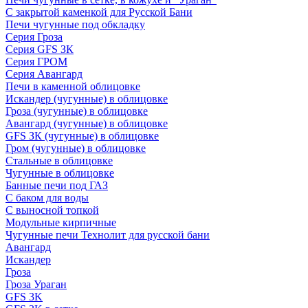
С закрытой каменкой для Русской Бани
Печи чугунные под обкладку
Серия Гроза
Серия GFS ЗК
Серия ГРОМ
Серия Авангард
Печи в каменной облицовке
Искандер (чугунные) в облицовке
Гроза (чугунные) в облицовке
Авангард (чугунные) в облицовке
GFS ЗК (чугунные) в облицовке
Гром (чугунные) в облицовке
Стальные в облицовке
Чугунные в облицовке
Банные печи под ГАЗ
С баком для воды
С выносной топкой
Модульные кирпичные
Чугунные печи Технолит для русской бани
Авангард
Искандер
Гроза
Гроза Ураган
GFS 3K