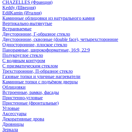
CHAZELLES (Франция)
Keddy (Швеция)
EdilKamin (Италия)
Каминные облицовки из натурального камня
Вертикально-вытянутые
Встраиваемые
Двусторонние, Г-образное стекло
Двусторонние, сквозные (double face), четырехсторонние
Односторонние, плоское стекло
Панорамные, широкоформатные, 16:9, 22:9
Полукруглое стекло
С водяным контуром
С призматическим стеклом
Трехсторонние, П-образное стекло
Газовые топки и уличные нагреватели
Каминные топки с подъёмом дверцы
Облицовки
Встроенные, рамки, фасады
Пристенно-угловые
Пристенные (фронтальные)
Угловые
Аксессуары
Декоративные дрова
Дровницы
Зеркала