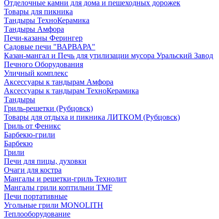
Отделочные камни для дома и пешеходных дорожек
Товары для пикника
Тандыры ТехноКерамика
Тандыры Амфора
Печи-казаны Ферингер
Садовые печи "ВАРВАРА"
Казан-мангал и Печь для утилизации мусора Уральский Завод
Печного Оборудования
Уличный комплекс
Аксессуары к тандырам Амфора
Аксессуары к тандырам ТехноКерамика
Тандыры
Гриль-решетки (Рубцовск)
Товары для отдыха и пикника ЛИТКОМ (Рубцовск)
Гриль от Феникс
Барбекю-грили
Барбекю
Грили
Печи для пицы, духовки
Очаги для костра
Мангалы и решетки-гриль Технолит
Мангалы грили коптильни TMF
Печи портативные
Угольные грили MONOLITH
Теплооборудование