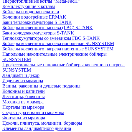
Твердотопливные котлы "Metal-FacH"
Комплектующие к котлам
Бойлеры и водонагреватели
Колонки водогрейные ERMAK
Баки теплоаккумуляторы S-TANK
Бойлеры косвенного нагрева (ГВС) S-TANK
Баки холодоаккумуляторы S-TANK
Теплоаккумуляторы со змеевиком ГВС S-TANK
Бойлеры косвенного нагрева напольные SUNSYSTEM
Бойлеры косвенного нагрева настенные SUNSYSTEM
Напольные накопительные электрические бойлеры
SUNSYSTEM
Профессиональные напольные бойлеры косвенного нагрева
SUNSYSTEM
Ландшафт и декор
Изделия из мрамора
Ванны, раковины и душевые поддоны
Колонны и капители
Лестницы, балясины
Мозаика из мрамора
Порталы из мрамора
Скульптура и вазы из мрамора
Фонтаны из мрамора
Цоколи, плинтуса, молдинги, бордюры
Элементы ландшафтного дизайна