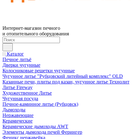
Интернет-магазин печного
и отопительного оборудования
Каталог
Печное литьё
Дверки чугунные
Колосниковые решетки чугунные
Чугунное литье "Рубцовский литейный комплекс" OLD
Казанные печи, плиты под казан, чугунное литье Технолит
Литье Fireway
Художественное Литье
Чугунная посуда
Печное-каминное литье (Рубцовск)
Дымоходы
Нержавеющие
Керамические
Керамические дымоходы AWT
Элементы дымохода печей Ферингер
Феникс нержавейка