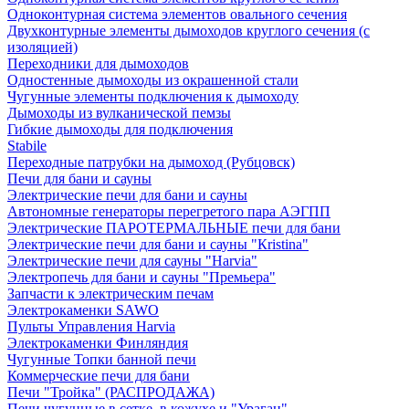
Одноконтурная система элементов овального сечения
Двухконтурные элементы дымоходов круглого сечения (с
изоляцией)
Переходники для дымоходов
Одностенные дымоходы из окрашенной стали
Чугунные элементы подключения к дымоходу
Дымоходы из вулканической пемзы
Гибкие дымоходы для подключения
Stabile
Переходные патрубки на дымоход (Рубцовск)
Печи для бани и сауны
Электрические печи для бани и сауны
Автономные генераторы перегретого пара АЭГПП
Электрические ПАРОТЕРМАЛЬНЫЕ печи для бани
Электрические печи для бани и сауны "Кristina"
Электрические печи для сауны "Harvia"
Электропечь для бани и сауны "Премьера"
Запчасти к электрическим печам
Электрокаменки SAWO
Пульты Управления Harvia
Электрокаменки Финляндия
Чугунные Топки банной печи
Коммерческие печи для бани
Печи "Тройка" (РАСПРОДАЖА)
Печи чугунные в сетке, в кожухе и "Ураган"