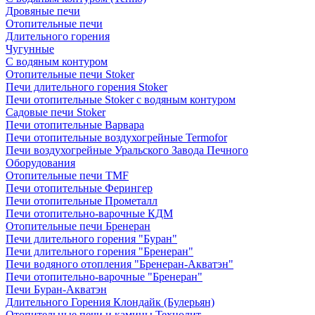
Дровяные печи
Отопительные печи
Длительного горения
Чугунные
C водяным контуром
Отопительные печи Stoker
Печи длительного горения Stoker
Печи отопительные Stoker с водяным контуром
Садовые печи Stoker
Печи отопительные Варвара
Печи отопительные воздухогрейные Termofor
Печи воздухогрейные Уральского Завода Печного
Оборудования
Отопительные печи TMF
Печи отопительные Ферингер
Печи отопительные Прометалл
Печи отопительно-варочные КДМ
Отопительные печи Бренеран
Печи длительного горения "Буран"
Печи длительного горения "Бренеран"
Печи водяного отопления "Бренеран-Акватэн"
Печи отопительно-варочные "Бренеран"
Печи Буран-Акватэн
Длительного Горения Клондайк (Булерьян)
Отопительные печи и камины Технолит