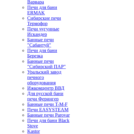
Варвара
Печи для бани
ERMAK
Сибирские печи
Термофор
Печи чугунные
Искандер
Банные печи
"Сабантуй"
Печи для бани
Березка
Банные печи
"Сибирский ПАР"
Уральский завод
печного
оборудования
Ижкомцентр ВВД
Для русской бани
печи Ферингер
Банные печи T-M-F
Печи EASYSTEAM
Банные печи Parovar
Печи для бани Black
Stove
Kastor