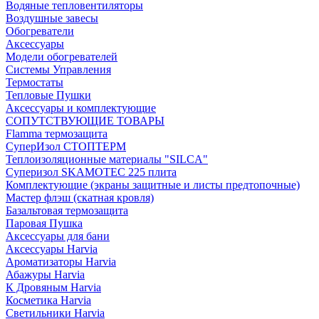
Водяные тепловентиляторы
Воздушные завесы
Обогреватели
Аксессуары
Модели обогревателей
Системы Управления
Термостаты
Тепловые Пушки
Аксессуары и комплектующие
СОПУТСТВУЮЩИЕ ТОВАРЫ
Flamma термозащита
СуперИзол СТОПТЕРМ
Теплоизоляционные материалы "SILCA"
Суперизол SKAMOTEC 225 плита
Комплектующие (экраны защитные и листы предтопочные)
Мастер флэш (скатная кровля)
Базальтовая термозащита
Паровая Пушка
Аксессуары для бани
Аксессуары Harvia
Ароматизаторы Harvia
Абажуры Harvia
К Дровяным Harvia
Косметика Harvia
Светильники Harvia