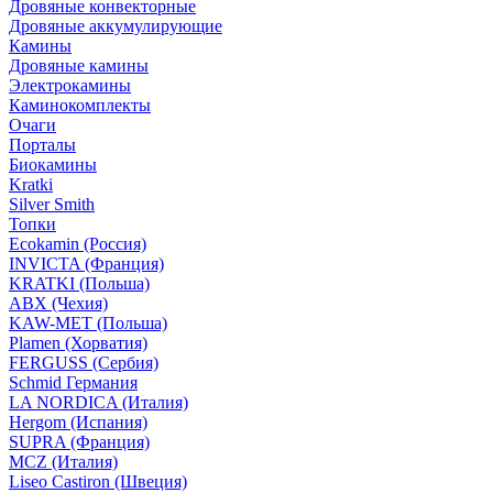
Дровяные конвекторные
Дровяные аккумулирующие
Камины
Дровяные камины
Электрокамины
Каминокомплекты
Очаги
Порталы
Биокамины
Kratki
Silver Smith
Топки
Ecokamin (Россия)
INVICTA (Франция)
KRATKI (Польша)
ABX (Чехия)
KAW-MET (Польша)
Plamen (Хорватия)
FERGUSS (Сербия)
Schmid Германия
LA NORDICA (Италия)
Hergom (Испания)
SUPRA (Франция)
MCZ (Италия)
Liseo Castiron (Швеция)