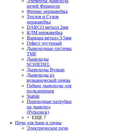
Элементы дымохода
печей Ферингер
Феникс нержавейка
Теплов и Сухов
нержавейка
DARCO металл 2мм
КДМ нержавейка
Варвара металл 3,5мм
Гефест чугунный
Дымоходные системы
TMF
Дымоходы
SCHIEDEL
Дымоходы Вулкан
Дымоходы из
вулканической пемзы
Гибкие дымоходы для
подключения
Stabile
Переходные патрубки
на дымоход
(Рубцовск)
+ ЕЩЕ 7
Печи для бани и сауны
Электрические печи