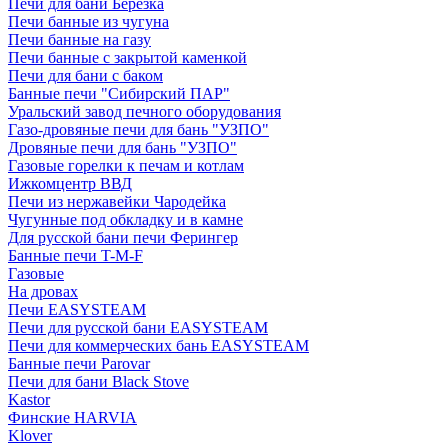
Печи для бани Березка
Печи банные из чугуна
Печи банные на газу
Печи банные с закрытой каменкой
Печи для бани с баком
Банные печи "Сибирский ПАР"
Уральский завод печного оборудования
Газо-дровяные печи для бань "УЗПО"
Дровяные печи для бань "УЗПО"
Газовые горелки к печам и котлам
Ижкомцентр ВВД
Печи из нержавейки Чародейка
Чугунные под обкладку и в камне
Для русской бани печи Ферингер
Банные печи T-M-F
Газовые
На дровах
Печи EASYSTEAM
Печи для русской бани EASYSTEAM
Печи для коммерческих бань EASYSTEAM
Банные печи Parovar
Печи для бани Black Stove
Kastor
Финские HARVIA
Klover