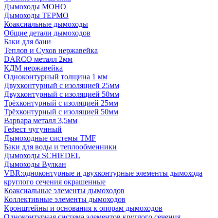
Дымоходы МОНО
Дымоходы ТЕРМО
Коаксиальные дымоходы
Общие детали дымоходов
Баки для бани
Теплов и Сухов нержавейка
DARCO металл 2мм
КДМ нержавейка
Одноконтурный толщина 1 мм
Двухконтурный с изоляцией 25мм
Двухконтурный с изоляцией 50мм
Трёхконтурный с изоляцией 25мм
Трёхконтурный с изоляцией 50мм
Варвара металл 3,5мм
Гефест чугунный
Дымоходные системы TMF
Баки для воды и теплообменники
Дымоходы SCHIEDEL
Дымоходы Вулкан
VBR:одноконтурные и двухконтурные элементы дымохода
круглого сечения окрашенные
Коаксиальные элементы дымоходов
Коллективные элементы дымоходов
Кронштейны и основания к опорам дымоходов
Одноконтурная система элементов круглого сечения