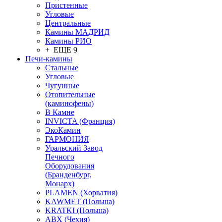
Пристенные
Угловые
Центральные
Камины МАДРИД
Камины РИО
+ ЕЩЕ 9
Печи-камины
Стальные
Угловые
Чугунные
Отопительные
(каминофены)
В Камне
INVICTA (Франция)
ЭкоКамин
ГАРМОНИЯ
Уральский Завод
Печного
Оборудования
(Бранденбург,
Монарх)
PLAMEN (Хорватия)
KAWMET (Польша)
KRATKI (Польша)
ABX (Чехия)