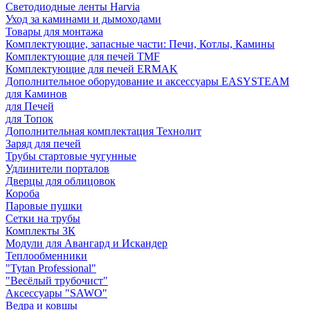
Светодиодные ленты Harvia
Уход за каминами и дымоходами
Товары для монтажа
Комплектующие, запасные части: Печи, Котлы, Камины
Комплектующие для печей TMF
Комплектующие для печей ERMAK
Дополнительное оборудование и аксессуары EASYSTEAM
для Каминов
для Печей
для Топок
Дополнительная комплектация Технолит
Заряд для печей
Трубы стартовые чугунные
Удлинители порталов
Дверцы для облицовок
Короба
Паровые пушки
Сетки на трубы
Комплекты ЗК
Модули для Авангард и Искандер
Теплообменники
"Tytan Professional"
"Весёлый трубочист"
Аксессуары "SAWO"
Ведра и ковшы