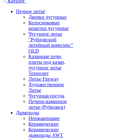
Каталог
Печное литьё
Дверки чугунные
Колосниковые
решетки чугунные
Чугунное литье
"Рубцовский
литейный комплекс"
OLD
Казанные печи,
плиты под казан,
чугунное литье
Технолит
Литье Fireway
Художественное
Литье
Чугунная посуда
Печное-каминное
литье (Рубцовск)
Дымоходы
Нержавеющие
Керамические
Керамические
дымоходы AWT