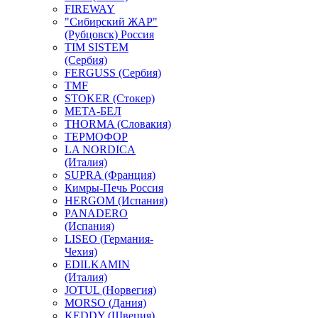
FIREWAY
"Сибирский ЖАР"
(Рубцовск) Россия
TIM SISTEM
(Сербия)
FERGUSS (Сербия)
TMF
STOKER (Стокер)
МЕТА-БЕЛ
THORMA (Словакия)
ТЕРМОФОР
LA NORDICA
(Италия)
SUPRA (Франция)
Кимры-Печь Россия
HERGOM (Испания)
PANADERO
(Испания)
LISEO (Германия-
Чехия)
EDILKAMIN
(Италия)
JOTUL (Норвегия)
MORSO (Дания)
KEDDY (Швеция)