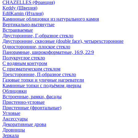
CHAZELLES (Франция)
Keddy (Швеция)
EdilKamin (Италия)
Каминные облицовки из натурального камня
Вертикально-вытянутые
Встраиваемые
Двусторонние, Г-образное стекло
Двусторонние, сквозные (double face), четырехсторонние
Односторонние, плоское стекло
Панорамные, широкоформатные, 16:9, 22:9
Полукруглое стекло
С водяным контуром
С призматическим стеклом
Трехсторонние, П-образное стекло
Газовые топки и уличные нагреватели
Каминные топки с подъёмом дверцы
Облицовки
Встроенные, рамки, фасады
Пристенно-угловые
Пристенные (фронтальные)
Угловые
Аксессуары
Декоративные дрова
Дровницы
Зеркала