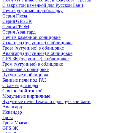
С закрытой каменкой для Русской Бани
Печи чугунные под обкладку
Серия Гроза
Серия GFS ЗК
Серия ГРОМ
Серия Авангард
Печи в каменной облицовке
Искандер (чугунные) в облицовке
Гроза (чугунные) в облицовке
Авангард (чугунные) в облицовке
GFS ЗК (чугунные) в облицовке
Гром (чугунные) в облицовке
Стальные в облицовке
Чугунные в облицовке
Банные печи под ГАЗ
С баком для воды
С выносной топкой
Модульные кирпичные
Чугунные печи Технолит для русской бани
Авангард
Искандер
Гроза
Гроза Ураган
GFS 3K