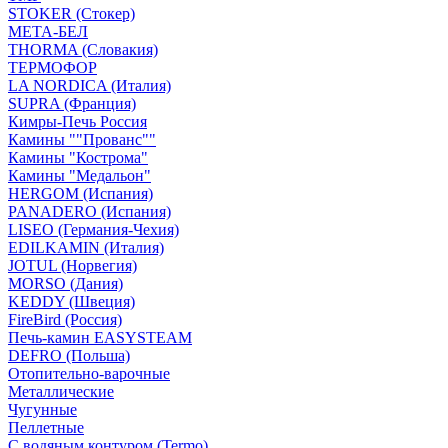
STOKER (Стокер)
МЕТА-БЕЛ
THORMA (Словакия)
ТЕРМОФОР
LA NORDICA (Италия)
SUPRA (Франция)
Кимры-Печь Россия
Камины ""Прованс""
Камины "Кострома"
Камины "Медальон"
HERGOM (Испания)
PANADERO (Испания)
LISEO (Германия-Чехия)
EDILKAMIN (Италия)
JOTUL (Норвегия)
MORSO (Дания)
KEDDY (Швеция)
FireBird (Россия)
Печь-камин EASYSTEAM
DEFRO (Польша)
Отопительно-варочные
Металлические
Чугунные
Пеллетные
С водяным контуром (Termo)