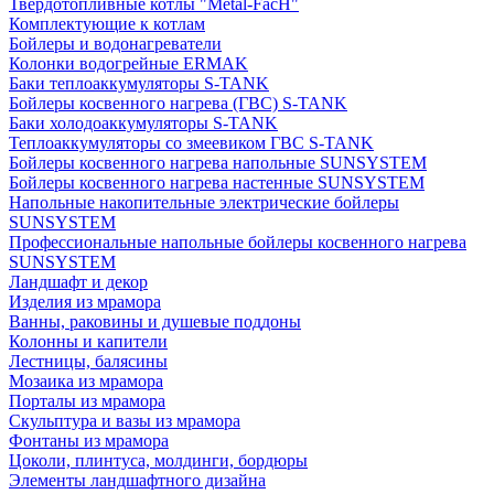
Твердотопливные котлы "Metal-FacH"
Комплектующие к котлам
Бойлеры и водонагреватели
Колонки водогрейные ERMAK
Баки теплоаккумуляторы S-TANK
Бойлеры косвенного нагрева (ГВС) S-TANK
Баки холодоаккумуляторы S-TANK
Теплоаккумуляторы со змеевиком ГВС S-TANK
Бойлеры косвенного нагрева напольные SUNSYSTEM
Бойлеры косвенного нагрева настенные SUNSYSTEM
Напольные накопительные электрические бойлеры
SUNSYSTEM
Профессиональные напольные бойлеры косвенного нагрева
SUNSYSTEM
Ландшафт и декор
Изделия из мрамора
Ванны, раковины и душевые поддоны
Колонны и капители
Лестницы, балясины
Мозаика из мрамора
Порталы из мрамора
Скульптура и вазы из мрамора
Фонтаны из мрамора
Цоколи, плинтуса, молдинги, бордюры
Элементы ландшафтного дизайна