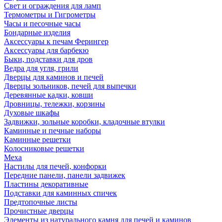
Свет и ограждения для ламп
Термометры и Гигрометры
Часы и песочные часы
Бондарные изделия
Аксессуары к печам Ферингер
Аксессуары для барбекю
Быки, подставки для дров
Ведра для угля, грили
Дверцы для каминов и печей
Дверцы зольников, печей для выпечки
Деревянные кадки, ковши
Дровницы, тележки, корзины
Духовые шкафы
Задвижки, зольные коробки, кладочные втулки
Каминные и печные наборы
Каминные решетки
Колосниковые решетки
Меха
Настилы для печей, конфорки
Передние панели, панели задвижек
Пластины декоративные
Подставки для каминных спичек
Предтопочные листы
Прочистные дверцы
Элементы из натурального камня для печей и каминов