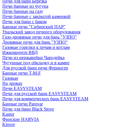
Печи для бани Березка
Печи банные из чугуна
Печи банные на газу
Печи банные с закрытой каменкой
Печи для бани с баком
Банные печи "Сибирский ПАР"
Уральский завод печного оборудования
Газо-дровяные печи для бань "УЗПО"
Дровяные печи для бань "УЗПО"
Газовые горелки к печам и котлам
Ижкомцентр ВВД
Печи из нержавейки Чародейка
Чугунные под обкладку и в камне
Для русской бани печи Ферингер
Банные печи T-M-F
Газовые
На дровах
Печи EASYSTEAM
Печи для русской бани EASYSTEAM
Печи для коммерческих бань EASYSTEAM
Банные печи Parovar
Печи для бани Black Stove
Kastor
Финские HARVIA
Klover