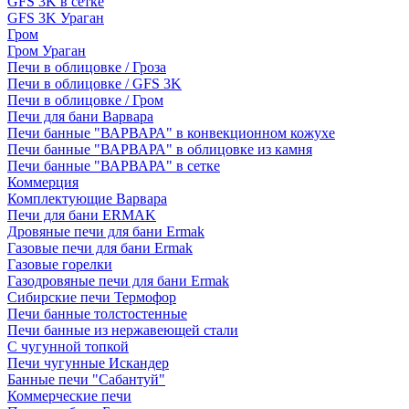
GFS 3K в сетке
GFS 3K Ураган
Гром
Гром Ураган
Печи в облицовке / Гроза
Печи в облицовке / GFS 3K
Печи в облицовке / Гром
Печи для бани Варвара
Печи банные "ВАРВАРА" в конвекционном кожухе
Печи банные "ВАРВАРА" в облицовке из камня
Печи банные "ВАРВАРА" в сетке
Коммерция
Комплектующие Варвара
Печи для бани ERMAK
Дровяные печи для бани Ermak
Газовые печи для бани Ermak
Газовые горелки
Газодровяные печи для бани Ermak
Сибирские печи Термофор
Печи банные толстостенные
Печи банные из нержавеющей стали
С чугунной топкой
Печи чугунные Искандер
Банные печи "Сабантуй"
Коммерческие печи