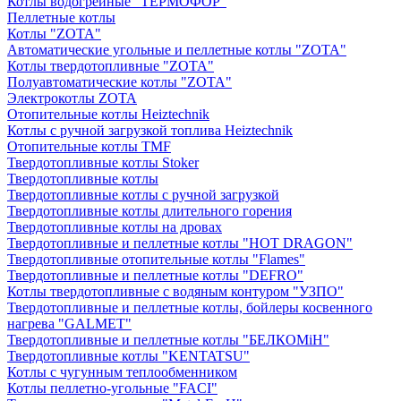
Котлы водогрейные "ТЕРМОФОР"
Пеллетные котлы
Котлы "ZOTA"
Автоматические угольные и пеллетные котлы "ZOTA"
Котлы твердотопливные "ZOTA"
Полуавтоматические котлы "ZOTA"
Электрокотлы ZOTA
Отопительные котлы Heiztechnik
Котлы с ручной загрузкой топлива Heiztechnik
Отопительные котлы TMF
Твердотопливные котлы Stoker
Твердотопливные котлы
Твердотопливные котлы с ручной загрузкой
Твердотопливные котлы длительного горения
Твердотопливные котлы на дровах
Твердотопливные и пеллетные котлы "HOT DRAGON"
Твердотопливные отопительные котлы "Flames"
Твердотопливные и пеллетные котлы "DEFRO"
Котлы твердотопливные с водяным контуром "УЗПО"
Твердотопливные и пеллетные котлы, бойлеры косвенного
нагрева "GALMET"
Твердотопливные и пеллетные котлы "БЕЛКОМiН"
Твердотопливные котлы "KENTATSU"
Котлы с чугунным теплообменником
Котлы пеллетно-угольные "FACI"