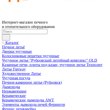
Интернет-магазин печного
и отопительного оборудования
Каталог
Печное литьё
Дверки чугунные
Колосниковые решетки чугунные
Чугунное литье "Рубцовский литейный комплекс" OLD
Казанные печи, плиты под казан, чугунное литье Технолит
Литье Fireway
Художественное Литье
Чугунная посуда
Печное-каминное литье (Рубцовск)
Дымоходы
Нержавеющие
Керамические
Керамические дымоходы AWT
Элементы дымохода печей Ферингер
Феникс нержавейка