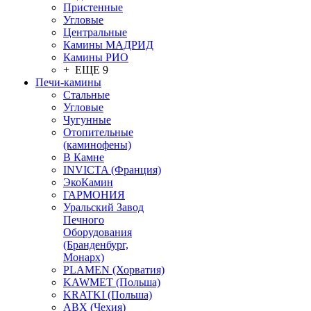
Пристенные
Угловые
Центральные
Камины МАДРИД
Камины РИО
+ ЕЩЕ 9
Печи-камины
Стальные
Угловые
Чугунные
Отопительные
(каминофены)
В Камне
INVICTA (Франция)
ЭкоКамин
ГАРМОНИЯ
Уральский Завод
Печного
Оборудования
(Бранденбург,
Монарх)
PLAMEN (Хорватия)
KAWMET (Польша)
KRATKI (Польша)
ABX (Чехия)