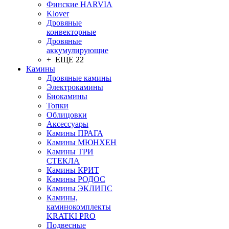
Финские HARVIA
Klover
Дровяные
конвекторные
Дровяные
аккумулирующие
+ ЕЩЕ 22
Камины
Дровяные камины
Электрокамины
Биокамины
Топки
Облицовки
Аксессуары
Камины ПРАГА
Камины МЮНХЕН
Камины ТРИ
СТЕКЛА
Камины КРИТ
Камины РОДОС
Камины ЭКЛИПС
Камины,
каминокомплекты
KRATKI PRO
Подвесные