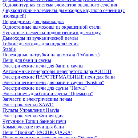
Одноконтурная система элементов овального сечения
Двухконтурные элементы дымоходов круглого сечения (с
изоляцией)
Переходники для дымоходов
Одностенные дымоходы из окрашенной стали
Чугунные элементы подключения к дымоходу
Дымоходы из вулканической пемзы
Гибкие дымоходы для подключения
Stabile
Переходные патрубки на дымоход (Рубцовск)
Печи для бани и сауны
Электрические печи для бани и сауны
Автономные генераторы перегретого пара АЭГПП
Электрические ПАРОТЕРМАЛЬНЫЕ печи для бани
Электрические печи для бани и сауны "Кristina"
Электрические печи для сауны "Harvia"
Электропечь для бани и сауны "Премьера"
Запчасти к электрическим печам
Электрокаменки SAWO
Пульты Управления Harvia
Электрокаменки Финляндия
Чугунные Топки банной печи
Коммерческие печи для бани
Печи "Тройка" (РАСПРОДАЖА)
Печи чугунные в сетке, в кожухе и "Ураган"