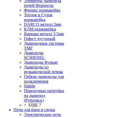
Элементы дымохода
печей Ферингер
Феникс нержавейка
Теплов и Сухов
нержавейка
DARCO металл 2мм
КДМ нержавейка
Варвара металл 3,5мм
Гефест чугунный
Дымоходные системы
TMF
Дымоходы
SCHIEDEL
Дымоходы Вулкан
Дымоходы из
вулканической пемзы
Гибкие дымоходы для
подключения
Stabile
Переходные патрубки
на дымоход
(Рубцовск)
+ ЕЩЕ 7
Печи для бани и сауны
Электрические печи