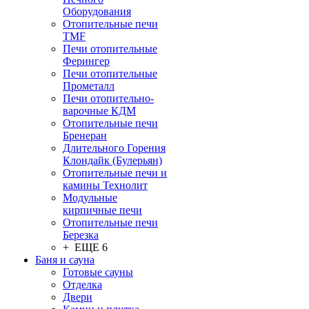
Оборудования
Отопительные печи
TMF
Печи отопительные
Ферингер
Печи отопительные
Прометалл
Печи отопительно-
варочные КДМ
Отопительные печи
Бренеран
Длительного Горения
Клондайк (Булерьян)
Отопительные печи и
камины Технолит
Модульные
кирпичные печи
Отопительные печи
Березка
+ ЕЩЕ 6
Баня и сауна
Готовые сауны
Отделка
Двери