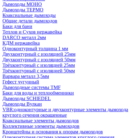
Дымоходы МОНО
Дымоходы ТЕРМО
Коаксиальные дымоходы
Общие детали дымоходов
Баки для бани
Теплов и Сухов нержавейка
DARCO металл 2мм
КДМ нержавейка
Одноконтурный толщина 1 мм
Двухконтурный с изоляцией 25мм
Двухконтурный с изоляцией 50мм
Трёхконтурный с изоляцией 25мм
Трёхконтурный с изоляцией 50мм
Варвара металл 3,5мм
Гефест чугунный
Дымоходные системы TMF
Баки для воды и теплообменники
Дымоходы SCHIEDEL
Дымоходы Вулкан
VBR:одноконтурные и двухконтурные элементы дымохода
круглого сечения окрашенные
Коаксиальные элементы дымоходов
Коллективные элементы дымоходов
Кронштейны и основания к опорам дымоходов
Одноконтурная система элементов круглого сечения