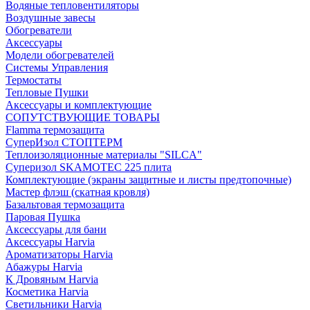
Водяные тепловентиляторы
Воздушные завесы
Обогреватели
Аксессуары
Модели обогревателей
Системы Управления
Термостаты
Тепловые Пушки
Аксессуары и комплектующие
СОПУТСТВУЮЩИЕ ТОВАРЫ
Flamma термозащита
СуперИзол СТОПТЕРМ
Теплоизоляционные материалы "SILCA"
Суперизол SKAMOTEC 225 плита
Комплектующие (экраны защитные и листы предтопочные)
Мастер флэш (скатная кровля)
Базальтовая термозащита
Паровая Пушка
Аксессуары для бани
Аксессуары Harvia
Ароматизаторы Harvia
Абажуры Harvia
К Дровяным Harvia
Косметика Harvia
Светильники Harvia