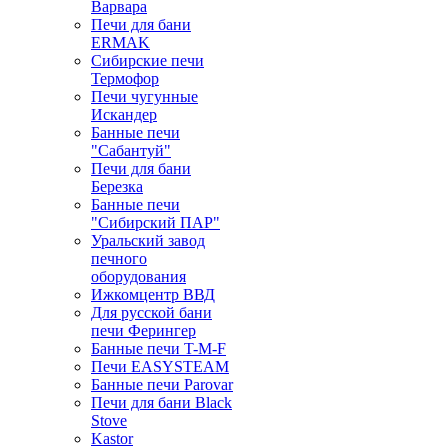
Варвара
Печи для бани
ERMAK
Сибирские печи
Термофор
Печи чугунные
Искандер
Банные печи
"Сабантуй"
Печи для бани
Березка
Банные печи
"Сибирский ПАР"
Уральский завод
печного
оборудования
Ижкомцентр ВВД
Для русской бани
печи Ферингер
Банные печи T-M-F
Печи EASYSTEAM
Банные печи Parovar
Печи для бани Black
Stove
Kastor