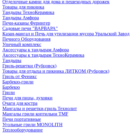
Отделочные камни для дома и пешеходных дорожек
Товары для пикника
Тандыры ТехноКерамика
Тандыры Амфора
Печи-казаны Ферингер
Садовые печи "ВАРВАРА"
Казан-мангал и Печь для утилизации мусора Уральский Завод
Печного Оборудования
Уличный комплекс
Аксессуары к тандырам Амфора
Аксессуары к тандырам ТехноКерамика
Тандыры
Гриль-решетки (Рубцовск)
Товары для отдыха и пикника ЛИТКОМ (Рубцовск)
Гриль от Феникс
Барбекю-грили
Барбекю
Грили
Печи для пицы, духовки
Очаги для костра
Мангалы и решетки-гриль Технолит
Мангалы грили коптильни TMF
Печи портативные
Угольные грили MONOLITH
Теплооборудование