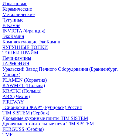
Изразцовые
Керамические
Металлические
Чугунные
В Камне
INVICTA (Франция)
ЭкоКамин
Комплектующие ЭкоКамин
ЧУГУННЫЕ ТОПКИ
ТОПКИ ПРАЙМ
Печи-камины
ГАРМОНИЯ
Уральский Завод Печного Оборудования (Бранденбург,
Монарх)
PLAMEN (Хорватия)
KAWMET (Польша)
KRATKI (Польша)
ABX (Чехия)
FIREWAY
"Сибирский ЖАР" (Рубцовск) Россия
TIM SISTEM (Сербия)
Дровяные кухонные плиты TIM SISTEM
Дровяные отопительные печи TIM SISTEM
FERGUSS (Сербия)
TMF