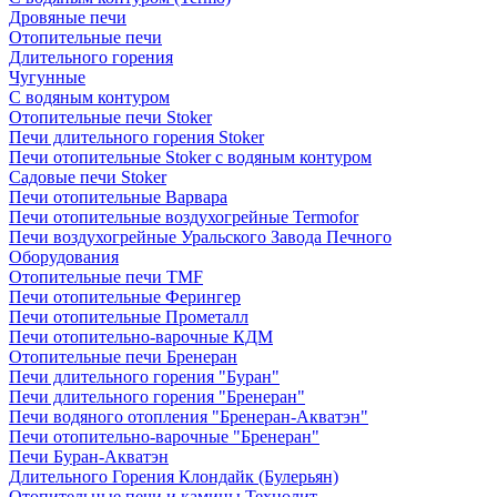
Дровяные печи
Отопительные печи
Длительного горения
Чугунные
C водяным контуром
Отопительные печи Stoker
Печи длительного горения Stoker
Печи отопительные Stoker с водяным контуром
Садовые печи Stoker
Печи отопительные Варвара
Печи отопительные воздухогрейные Termofor
Печи воздухогрейные Уральского Завода Печного
Оборудования
Отопительные печи TMF
Печи отопительные Ферингер
Печи отопительные Прометалл
Печи отопительно-варочные КДМ
Отопительные печи Бренеран
Печи длительного горения "Буран"
Печи длительного горения "Бренеран"
Печи водяного отопления "Бренеран-Акватэн"
Печи отопительно-варочные "Бренеран"
Печи Буран-Акватэн
Длительного Горения Клондайк (Булерьян)
Отопительные печи и камины Технолит