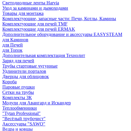
Светодиодные ленты Harvia
Уход за каминами и дымоходами
Товары для монтажа
Комплектующие, запасные части: Печи, Котлы, Камины
Комплектующие для печей TMF
Комплектующие для печей ERMAK
Дополнительное оборудование и аксессуары EASYSTEAM
для Каминов
для Печей
для Топок
Дополнительная комплектация Технолит
Заряд для печей
Трубы стартовые чугунные
Удлинители порталов
Дверцы для облицовок
Короба
Паровые пушки
Сетки на трубы
Комплекты ЗК
Модули для Авангард и Искандер
Теплообменники
"Tytan Professional"
"Весёлый трубочист"
Аксессуары "SAWO"
Ведра и ковшы