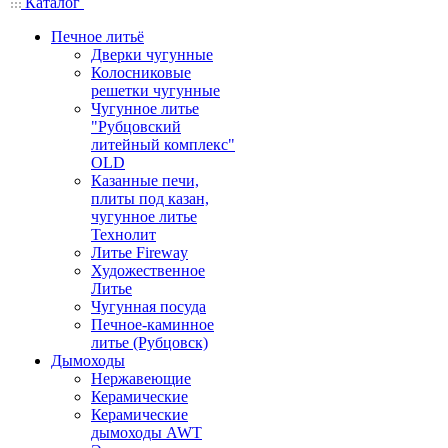
Каталог
Печное литьё
Дверки чугунные
Колосниковые
решетки чугунные
Чугунное литье
"Рубцовский
литейный комплекс"
OLD
Казанные печи,
плиты под казан,
чугунное литье
Технолит
Литье Fireway
Художественное
Литье
Чугунная посуда
Печное-каминное
литье (Рубцовск)
Дымоходы
Нержавеющие
Керамические
Керамические
дымоходы AWT