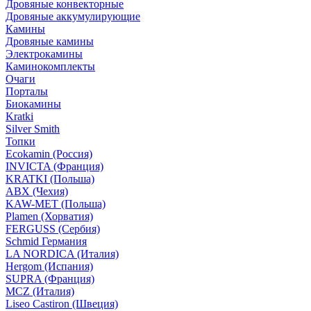
Дровяные конвекторные
Дровяные аккумулирующие
Камины
Дровяные камины
Электрокамины
Каминокомплекты
Очаги
Порталы
Биокамины
Kratki
Silver Smith
Топки
Ecokamin (Россия)
INVICTA (Франция)
KRATKI (Польша)
ABX (Чехия)
KAW-MET (Польша)
Plamen (Хорватия)
FERGUSS (Сербия)
Schmid Германия
LA NORDICA (Италия)
Hergom (Испания)
SUPRA (Франция)
MCZ (Италия)
Liseo Castiron (Швеция)