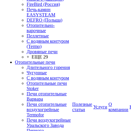
FireBird (Россия)
Печь-камин
EASYSTEAM
DEFRO (Польша)
Отопительно-
варочные
Пеллетные
С водяным контуром
(Termo)
Дровяные печи
+ ЕЩЕ 29
Отопительные печи
Длительного горения
Чугунные
C водяным контуром
Отопительные печи
Stoker
Печи отопительные
Варвара
Печи отопительные
Полезные
О
Услуги
воздухогрейные
статьи
компании
Termofor
Печи воздухогрейные
Уральского Завода
Печного