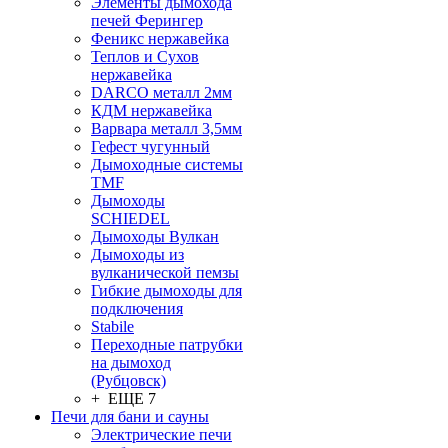
Элементы дымохода
печей Ферингер
Феникс нержавейка
Теплов и Сухов
нержавейка
DARCO металл 2мм
КДМ нержавейка
Варвара металл 3,5мм
Гефест чугунный
Дымоходные системы
TMF
Дымоходы
SCHIEDEL
Дымоходы Вулкан
Дымоходы из
вулканической пемзы
Гибкие дымоходы для
подключения
Stabile
Переходные патрубки
на дымоход
(Рубцовск)
+ ЕЩЕ 7
Печи для бани и сауны
Электрические печи