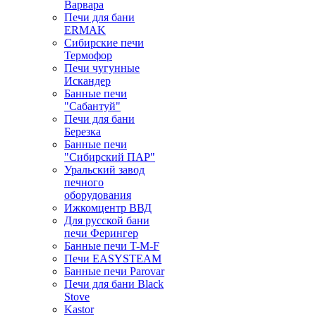
Варвара
Печи для бани
ERMAK
Сибирские печи
Термофор
Печи чугунные
Искандер
Банные печи
"Сабантуй"
Печи для бани
Березка
Банные печи
"Сибирский ПАР"
Уральский завод
печного
оборудования
Ижкомцентр ВВД
Для русской бани
печи Ферингер
Банные печи T-M-F
Печи EASYSTEAM
Банные печи Parovar
Печи для бани Black
Stove
Kastor