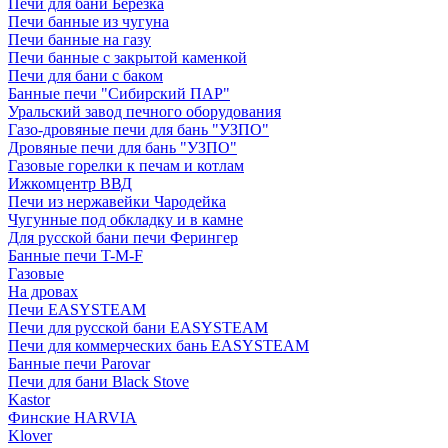
Печи для бани Березка
Печи банные из чугуна
Печи банные на газу
Печи банные с закрытой каменкой
Печи для бани с баком
Банные печи "Сибирский ПАР"
Уральский завод печного оборудования
Газо-дровяные печи для бань "УЗПО"
Дровяные печи для бань "УЗПО"
Газовые горелки к печам и котлам
Ижкомцентр ВВД
Печи из нержавейки Чародейка
Чугунные под обкладку и в камне
Для русской бани печи Ферингер
Банные печи T-M-F
Газовые
На дровах
Печи EASYSTEAM
Печи для русской бани EASYSTEAM
Печи для коммерческих бань EASYSTEAM
Банные печи Parovar
Печи для бани Black Stove
Kastor
Финские HARVIA
Klover