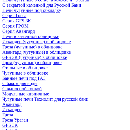
С закрытой каменкой для Русской Бани
Печи чугунные под обкладку
Серия Гроза
Серия GFS ЗК
Серия ГРОМ
Серия Авангард
Печи в каменной облицовке
Искандер (чугунные) в облицовке
Гроза (чугунные) в облицовке
Авангард (чугунные) в облицовке
GFS ЗК (чугунные) в облицовке
Гром (чугунные) в облицовке
Стальные в облицовке
Чугунные в облицовке
Банные печи под ГАЗ
С баком для воды
С выносной топкой
Модульные кирпичные
Чугунные печи Технолит для русской бани
Авангард
Искандер
Гроза
Гроза Ураган
GFS 3K