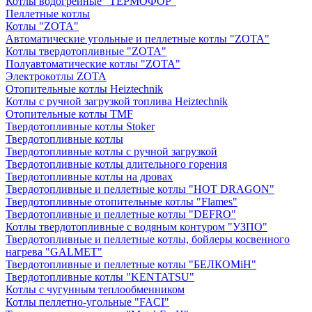
Котлы водогрейные "ТЕРМОФОР"
Пеллетные котлы
Котлы "ZOTA"
Автоматические угольные и пеллетные котлы "ZOTA"
Котлы твердотопливные "ZOTA"
Полуавтоматические котлы "ZOTA"
Электрокотлы ZOTA
Отопительные котлы Heiztechnik
Котлы с ручной загрузкой топлива Heiztechnik
Отопительные котлы TMF
Твердотопливные котлы Stoker
Твердотопливные котлы
Твердотопливные котлы с ручной загрузкой
Твердотопливные котлы длительного горения
Твердотопливные котлы на дровах
Твердотопливные и пеллетные котлы "HOT DRAGON"
Твердотопливные отопительные котлы "Flames"
Твердотопливные и пеллетные котлы "DEFRO"
Котлы твердотопливные с водяным контуром "УЗПО"
Твердотопливные и пеллетные котлы, бойлеры косвенного
нагрева "GALMET"
Твердотопливные и пеллетные котлы "БЕЛКОМiН"
Твердотопливные котлы "KENTATSU"
Котлы с чугунным теплообменником
Котлы пеллетно-угольные "FACI"