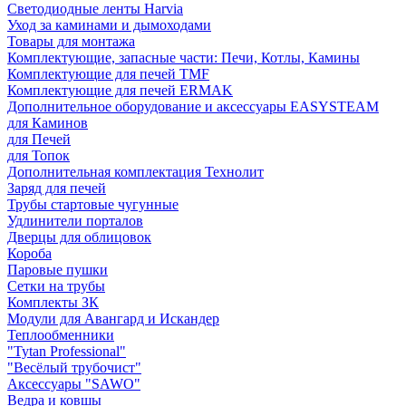
Светодиодные ленты Harvia
Уход за каминами и дымоходами
Товары для монтажа
Комплектующие, запасные части: Печи, Котлы, Камины
Комплектующие для печей TMF
Комплектующие для печей ERMAK
Дополнительное оборудование и аксессуары EASYSTEAM
для Каминов
для Печей
для Топок
Дополнительная комплектация Технолит
Заряд для печей
Трубы стартовые чугунные
Удлинители порталов
Дверцы для облицовок
Короба
Паровые пушки
Сетки на трубы
Комплекты ЗК
Модули для Авангард и Искандер
Теплообменники
"Tytan Professional"
"Весёлый трубочист"
Аксессуары "SAWO"
Ведра и ковшы