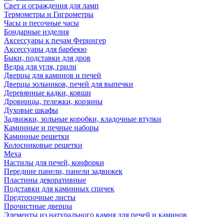
Свет и ограждения для ламп
Термометры и Гигрометры
Часы и песочные часы
Бондарные изделия
Аксессуары к печам Ферингер
Аксессуары для барбекю
Быки, подставки для дров
Ведра для угля, грили
Дверцы для каминов и печей
Дверцы зольников, печей для выпечки
Деревянные кадки, ковши
Дровницы, тележки, корзины
Духовые шкафы
Задвижки, зольные коробки, кладочные втулки
Каминные и печные наборы
Каминные решетки
Колосниковые решетки
Меха
Настилы для печей, конфорки
Передние панели, панели задвижек
Пластины декоративные
Подставки для каминных спичек
Предтопочные листы
Прочистные дверцы
Элементы из натурального камня для печей и каминов