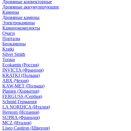
Дровяные конвекторные
Дровяные аккумулирующие
Камины
Дровяные камины
Электрокамины
Каминокомплекты
Очаги
Порталы
Биокамины
Kratki
Silver Smith
Топки
Ecokamin (Россия)
INVICTA (Франция)
KRATKI (Польша)
ABX (Чехия)
KAW-MET (Польша)
Plamen (Хорватия)
FERGUSS (Сербия)
Schmid Германия
LA NORDICA (Италия)
Hergom (Испания)
SUPRA (Франция)
MCZ (Италия)
Liseo Castiron (Швеция)