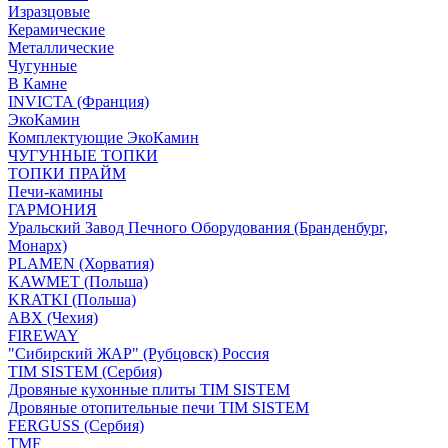
Изразцовые
Керамические
Металлические
Чугунные
В Камне
INVICTA (Франция)
ЭкоКамин
Комплектующие ЭкоКамин
ЧУГУННЫЕ ТОПКИ
ТОПКИ ПРАЙМ
Печи-камины
ГАРМОНИЯ
Уральский Завод Печного Оборудования (Бранденбург,
Монарх)
PLAMEN (Хорватия)
KAWMET (Польша)
KRATKI (Польша)
ABX (Чехия)
FIREWAY
"Сибирский ЖАР" (Рубцовск) Россия
TIM SISTEM (Сербия)
Дровяные кухонные плиты TIM SISTEM
Дровяные отопительные печи TIM SISTEM
FERGUSS (Сербия)
TMF