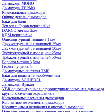
Дымоходы МОНО
Дымоходы ТЕРМО
Коаксиальные дымоходы
Общие детали дымоходов
Баки для бани
Теплов и Сухов нержавейка
DARCO металл 2мм
КДМ нержавейка
Одноконтурный толщина 1 мм
Двухконтурный с изоляцией 25мм
Двухконтурный с изоляцией 50мм
Трёхконтурный с изоляцией 25мм
Трёхконтурный с изоляцией 50мм
Варвара металл 3,5мм
Гефест чугунный
Дымоходные системы TMF
Баки для воды и теплообменники
Дымоходы SCHIEDEL
Дымоходы Вулкан
VBR:одноконтурные и двухконтурные элементы дымохода
круглого сечения окрашенные
Коаксиальные элементы дымоходов
Коллективные элементы дымоходов
Кронштейны и основания к опорам дымоходов
Одноконтурная система элементов круглого сечения