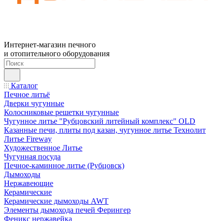
Интернет-магазин печного
и отопительного оборудования
Каталог
Печное литьё
Дверки чугунные
Колосниковые решетки чугунные
Чугунное литье "Рубцовский литейный комплекс" OLD
Казанные печи, плиты под казан, чугунное литье Технолит
Литье Fireway
Художественное Литье
Чугунная посуда
Печное-каминное литье (Рубцовск)
Дымоходы
Нержавеющие
Керамические
Керамические дымоходы AWT
Элементы дымохода печей Ферингер
Феникс нержавейка