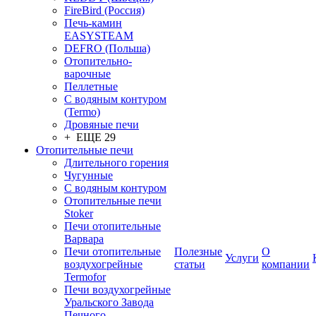
FireBird (Россия)
Печь-камин
EASYSTEAM
DEFRO (Польша)
Отопительно-
варочные
Пеллетные
С водяным контуром
(Termo)
Дровяные печи
+ ЕЩЕ 29
Отопительные печи
Длительного горения
Чугунные
C водяным контуром
Отопительные печи
Stoker
Печи отопительные
Варвара
Печи отопительные
Полезные
О
Услуги
воздухогрейные
статьи
компании
Termofor
Печи воздухогрейные
Уральского Завода
Печного