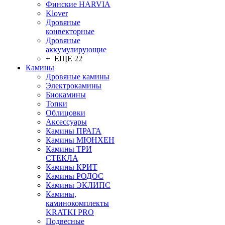
Финские HARVIA
Klover
Дровяные
конвекторные
Дровяные
аккумулирующие
+ ЕЩЕ 22
Камины
Дровяные камины
Электрокамины
Биокамины
Топки
Облицовки
Аксессуары
Камины ПРАГА
Камины МЮНХЕН
Камины ТРИ
СТЕКЛА
Камины КРИТ
Камины РОДОС
Камины ЭКЛИПС
Камины,
каминокомплекты
KRATKI PRO
Подвесные