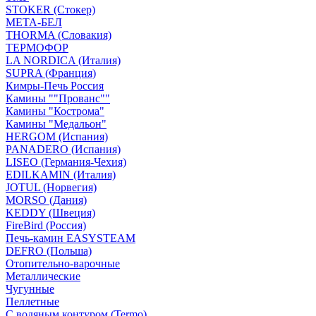
STOKER (Стокер)
МЕТА-БЕЛ
THORMA (Словакия)
ТЕРМОФОР
LA NORDICA (Италия)
SUPRA (Франция)
Кимры-Печь Россия
Камины ""Прованс""
Камины "Кострома"
Камины "Медальон"
HERGOM (Испания)
PANADERO (Испания)
LISEO (Германия-Чехия)
EDILKAMIN (Италия)
JOTUL (Норвегия)
MORSO (Дания)
KEDDY (Швеция)
FireBird (Россия)
Печь-камин EASYSTEAM
DEFRO (Польша)
Отопительно-варочные
Металлические
Чугунные
Пеллетные
С водяным контуром (Termo)