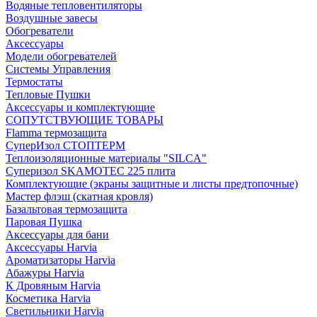
Водяные тепловентиляторы
Воздушные завесы
Обогреватели
Аксессуары
Модели обогревателей
Системы Управления
Термостаты
Тепловые Пушки
Аксессуары и комплектующие
СОПУТСТВУЮЩИЕ ТОВАРЫ
Flamma термозащита
СуперИзол СТОПТЕРМ
Теплоизоляционные материалы "SILCA"
Суперизол SKAMOTEC 225 плита
Комплектующие (экраны защитные и листы предтопочные)
Мастер флэш (скатная кровля)
Базальтовая термозащита
Паровая Пушка
Аксессуары для бани
Аксессуары Harvia
Ароматизаторы Harvia
Абажуры Harvia
К Дровяным Harvia
Косметика Harvia
Светильники Harvia