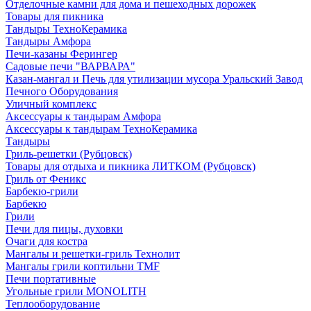
Отделочные камни для дома и пешеходных дорожек
Товары для пикника
Тандыры ТехноКерамика
Тандыры Амфора
Печи-казаны Ферингер
Садовые печи "ВАРВАРА"
Казан-мангал и Печь для утилизации мусора Уральский Завод
Печного Оборудования
Уличный комплекс
Аксессуары к тандырам Амфора
Аксессуары к тандырам ТехноКерамика
Тандыры
Гриль-решетки (Рубцовск)
Товары для отдыха и пикника ЛИТКОМ (Рубцовск)
Гриль от Феникс
Барбекю-грили
Барбекю
Грили
Печи для пицы, духовки
Очаги для костра
Мангалы и решетки-гриль Технолит
Мангалы грили коптильни TMF
Печи портативные
Угольные грили MONOLITH
Теплооборудование