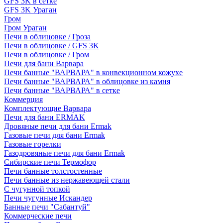
GFS 3K в сетке
GFS 3K Ураган
Гром
Гром Ураган
Печи в облицовке / Гроза
Печи в облицовке / GFS 3K
Печи в облицовке / Гром
Печи для бани Варвара
Печи банные "ВАРВАРА" в конвекционном кожухе
Печи банные "ВАРВАРА" в облицовке из камня
Печи банные "ВАРВАРА" в сетке
Коммерция
Комплектующие Варвара
Печи для бани ERMAK
Дровяные печи для бани Ermak
Газовые печи для бани Ermak
Газовые горелки
Газодровяные печи для бани Ermak
Сибирские печи Термофор
Печи банные толстостенные
Печи банные из нержавеющей стали
С чугунной топкой
Печи чугунные Искандер
Банные печи "Сабантуй"
Коммерческие печи