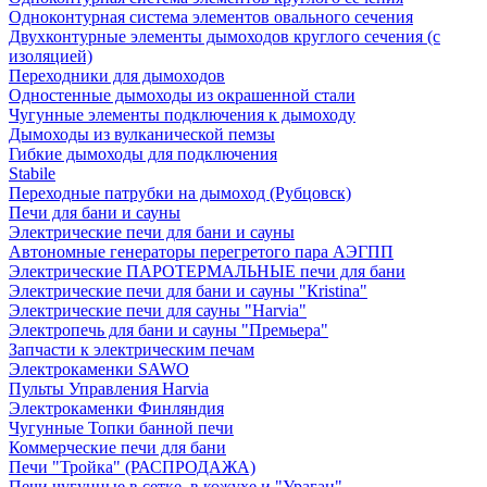
Одноконтурная система элементов овального сечения
Двухконтурные элементы дымоходов круглого сечения (с
изоляцией)
Переходники для дымоходов
Одностенные дымоходы из окрашенной стали
Чугунные элементы подключения к дымоходу
Дымоходы из вулканической пемзы
Гибкие дымоходы для подключения
Stabile
Переходные патрубки на дымоход (Рубцовск)
Печи для бани и сауны
Электрические печи для бани и сауны
Автономные генераторы перегретого пара АЭГПП
Электрические ПАРОТЕРМАЛЬНЫЕ печи для бани
Электрические печи для бани и сауны "Кristina"
Электрические печи для сауны "Harvia"
Электропечь для бани и сауны "Премьера"
Запчасти к электрическим печам
Электрокаменки SAWO
Пульты Управления Harvia
Электрокаменки Финляндия
Чугунные Топки банной печи
Коммерческие печи для бани
Печи "Тройка" (РАСПРОДАЖА)
Печи чугунные в сетке, в кожухе и "Ураган"