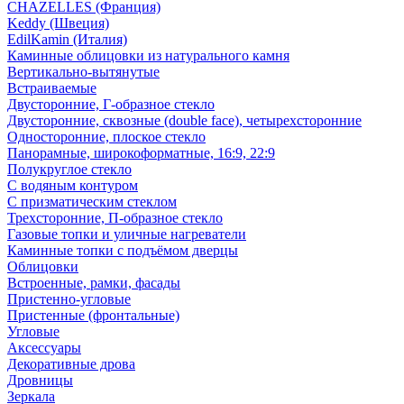
CHAZELLES (Франция)
Keddy (Швеция)
EdilKamin (Италия)
Каминные облицовки из натурального камня
Вертикально-вытянутые
Встраиваемые
Двусторонние, Г-образное стекло
Двусторонние, сквозные (double face), четырехсторонние
Односторонние, плоское стекло
Панорамные, широкоформатные, 16:9, 22:9
Полукруглое стекло
С водяным контуром
С призматическим стеклом
Трехсторонние, П-образное стекло
Газовые топки и уличные нагреватели
Каминные топки с подъёмом дверцы
Облицовки
Встроенные, рамки, фасады
Пристенно-угловые
Пристенные (фронтальные)
Угловые
Аксессуары
Декоративные дрова
Дровницы
Зеркала