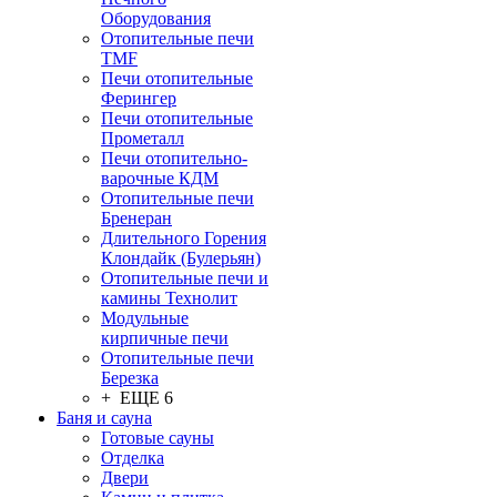
Оборудования
Отопительные печи
TMF
Печи отопительные
Ферингер
Печи отопительные
Прометалл
Печи отопительно-
варочные КДМ
Отопительные печи
Бренеран
Длительного Горения
Клондайк (Булерьян)
Отопительные печи и
камины Технолит
Модульные
кирпичные печи
Отопительные печи
Березка
+ ЕЩЕ 6
Баня и сауна
Готовые сауны
Отделка
Двери