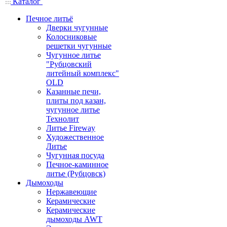
Каталог
Печное литьё
Дверки чугунные
Колосниковые
решетки чугунные
Чугунное литье
"Рубцовский
литейный комплекс"
OLD
Казанные печи,
плиты под казан,
чугунное литье
Технолит
Литье Fireway
Художественное
Литье
Чугунная посуда
Печное-каминное
литье (Рубцовск)
Дымоходы
Нержавеющие
Керамические
Керамические
дымоходы AWT