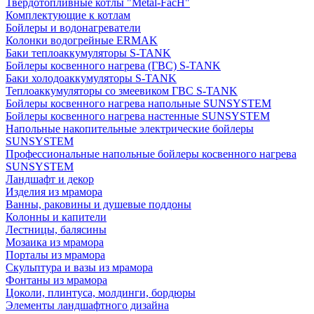
Твердотопливные котлы "Metal-FacH"
Комплектующие к котлам
Бойлеры и водонагреватели
Колонки водогрейные ERMAK
Баки теплоаккумуляторы S-TANK
Бойлеры косвенного нагрева (ГВС) S-TANK
Баки холодоаккумуляторы S-TANK
Теплоаккумуляторы со змеевиком ГВС S-TANK
Бойлеры косвенного нагрева напольные SUNSYSTEM
Бойлеры косвенного нагрева настенные SUNSYSTEM
Напольные накопительные электрические бойлеры
SUNSYSTEM
Профессиональные напольные бойлеры косвенного нагрева
SUNSYSTEM
Ландшафт и декор
Изделия из мрамора
Ванны, раковины и душевые поддоны
Колонны и капители
Лестницы, балясины
Мозаика из мрамора
Порталы из мрамора
Скульптура и вазы из мрамора
Фонтаны из мрамора
Цоколи, плинтуса, молдинги, бордюры
Элементы ландшафтного дизайна