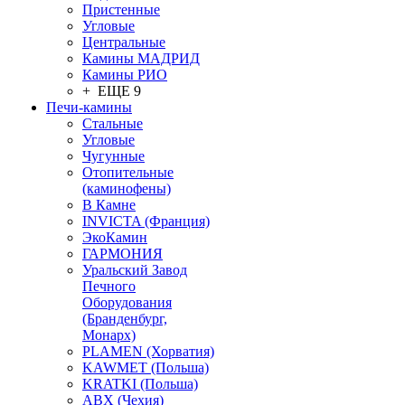
Пристенные
Угловые
Центральные
Камины МАДРИД
Камины РИО
+ ЕЩЕ 9
Печи-камины
Стальные
Угловые
Чугунные
Отопительные
(каминофены)
В Камне
INVICTA (Франция)
ЭкоКамин
ГАРМОНИЯ
Уральский Завод
Печного
Оборудования
(Бранденбург,
Монарх)
PLAMEN (Хорватия)
KAWMET (Польша)
KRATKI (Польша)
ABX (Чехия)