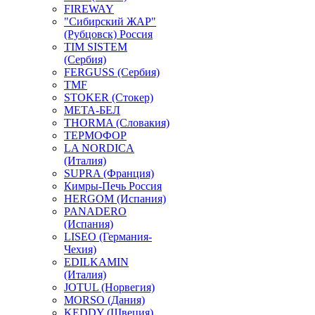
FIREWAY
"Сибирский ЖАР"
(Рубцовск) Россия
TIM SISTEM
(Сербия)
FERGUSS (Сербия)
TMF
STOKER (Стокер)
МЕТА-БЕЛ
THORMA (Словакия)
ТЕРМОФОР
LA NORDICA
(Италия)
SUPRA (Франция)
Кимры-Печь Россия
HERGOM (Испания)
PANADERO
(Испания)
LISEO (Германия-
Чехия)
EDILKAMIN
(Италия)
JOTUL (Норвегия)
MORSO (Дания)
KEDDY (Швеция)