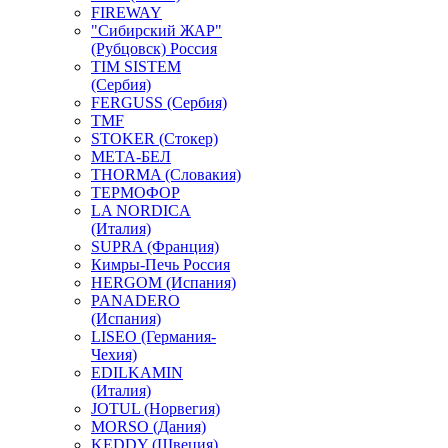
FIREWAY
"Сибирский ЖАР"
(Рубцовск) Россия
TIM SISTEM
(Сербия)
FERGUSS (Сербия)
TMF
STOKER (Стокер)
МЕТА-БЕЛ
THORMA (Словакия)
ТЕРМОФОР
LA NORDICA
(Италия)
SUPRA (Франция)
Кимры-Печь Россия
HERGOM (Испания)
PANADERO
(Испания)
LISEO (Германия-
Чехия)
EDILKAMIN
(Италия)
JOTUL (Норвегия)
MORSO (Дания)
KEDDY (Швеция)