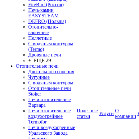
FireBird (Россия)
Печь-камин
EASYSTEAM
DEFRO (Польша)
Отопительно-
варочные
Пеллетные
С водяным контуром
(Termo)
Дровяные печи
+ ЕЩЕ 29
Отопительные печи
Длительного горения
Чугунные
C водяным контуром
Отопительные печи
Stoker
Печи отопительные
Варвара
Печи отопительные
Полезные
О
Услуги
воздухогрейные
статьи
компании
Termofor
Печи воздухогрейные
Уральского Завода
Печного