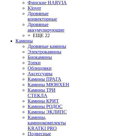
Финские HARVIA
Klover
Дровяные
конвекторные
Дровяные
аккумулирующие
+ ЕЩЕ 22
Камины
Дровяные камины
Электрокамины
Биокамины
Топки
Облицовки
Аксессуары
Камины ПРАГА
Камины МЮНХЕН
Камины ТРИ
СТЕКЛА
Камины КРИТ
Камины РОДОС
Камины ЭКЛИПС
Камины,
каминокомплекты
KRATKI PRO
Подвесные