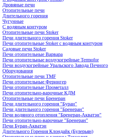
Дровяные печи
Отопительные печи
Длительного горения
Чугунные
C водяным контуром
Отопительные печи Stoker
Печи длительного горения Stoker
Печи отопительные Stoker с водяным контуром
Садовые печи Stoker
Печи отопительные Варвара
Печи отопительные воздухогрейные Termofor
Печи воздухогрейные Уральского Завода Печного
Оборудования
Отопительные печи TMF
Печи отопительные Ферингер
Печи отопительные Прометалл
Печи отопительно-варочные КДМ
Отопительные печи Бренеран
Печи длительного горения "Буран"
Печи длительного горения "Бренеран"
Печи водяного отопления "Бренеран-Акватэн"
Печи отопительно-варочные "Бренеран"
Печи Буран-Акватэн
Длительного Горения Клондайк (Булерьян)
Отопительные печи и камины Технолит