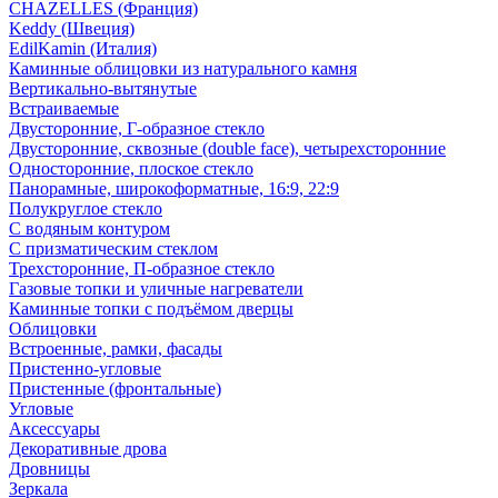
CHAZELLES (Франция)
Keddy (Швеция)
EdilKamin (Италия)
Каминные облицовки из натурального камня
Вертикально-вытянутые
Встраиваемые
Двусторонние, Г-образное стекло
Двусторонние, сквозные (double face), четырехсторонние
Односторонние, плоское стекло
Панорамные, широкоформатные, 16:9, 22:9
Полукруглое стекло
С водяным контуром
С призматическим стеклом
Трехсторонние, П-образное стекло
Газовые топки и уличные нагреватели
Каминные топки с подъёмом дверцы
Облицовки
Встроенные, рамки, фасады
Пристенно-угловые
Пристенные (фронтальные)
Угловые
Аксессуары
Декоративные дрова
Дровницы
Зеркала