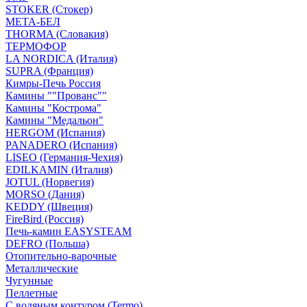
STOKER (Стокер)
МЕТА-БЕЛ
THORMA (Словакия)
ТЕРМОФОР
LA NORDICA (Италия)
SUPRA (Франция)
Кимры-Печь Россия
Камины ""Прованс""
Камины "Кострома"
Камины "Медальон"
HERGOM (Испания)
PANADERO (Испания)
LISEO (Германия-Чехия)
EDILKAMIN (Италия)
JOTUL (Норвегия)
MORSO (Дания)
KEDDY (Швеция)
FireBird (Россия)
Печь-камин EASYSTEAM
DEFRO (Польша)
Отопительно-варочные
Металлические
Чугунные
Пеллетные
С водяным контуром (Termo)