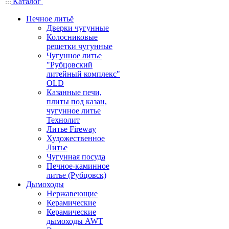
Каталог
Печное литьё
Дверки чугунные
Колосниковые
решетки чугунные
Чугунное литье
"Рубцовский
литейный комплекс"
OLD
Казанные печи,
плиты под казан,
чугунное литье
Технолит
Литье Fireway
Художественное
Литье
Чугунная посуда
Печное-каминное
литье (Рубцовск)
Дымоходы
Нержавеющие
Керамические
Керамические
дымоходы AWT