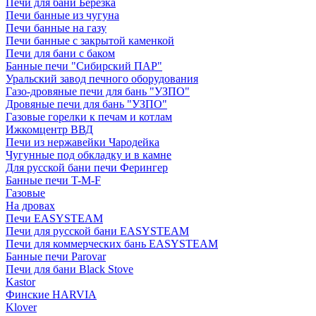
Печи для бани Березка
Печи банные из чугуна
Печи банные на газу
Печи банные с закрытой каменкой
Печи для бани с баком
Банные печи "Сибирский ПАР"
Уральский завод печного оборудования
Газо-дровяные печи для бань "УЗПО"
Дровяные печи для бань "УЗПО"
Газовые горелки к печам и котлам
Ижкомцентр ВВД
Печи из нержавейки Чародейка
Чугунные под обкладку и в камне
Для русской бани печи Ферингер
Банные печи T-M-F
Газовые
На дровах
Печи EASYSTEAM
Печи для русской бани EASYSTEAM
Печи для коммерческих бань EASYSTEAM
Банные печи Parovar
Печи для бани Black Stove
Kastor
Финские HARVIA
Klover