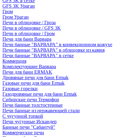
GFS 3K в сетке
GFS 3K Ураган
Гром
Гром Ураган
Печи в облицовке / Гроза
Печи в облицовке / GFS 3K
Печи в облицовке / Гром
Печи для бани Варвара
Печи банные "ВАРВАРА" в конвекционном кожухе
Печи банные "ВАРВАРА" в облицовке из камня
Печи банные "ВАРВАРА" в сетке
Коммерция
Комплектующие Варвара
Печи для бани ERMAK
Дровяные печи для бани Ermak
Газовые печи для бани Ermak
Газовые горелки
Газодровяные печи для бани Ermak
Сибирские печи Термофор
Печи банные толстостенные
Печи банные из нержавеющей стали
С чугунной топкой
Печи чугунные Искандер
Банные печи "Сабантуй"
Коммерческие печи