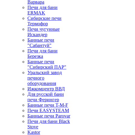
Варвара
Печи для бани
ERMAK
Сибирские печи
Термофор
Печи чугунные
Искандер
Банные печи
"Сабантуй"
Печи для бани
Березка
Банные печи
"Сибирский ПАР"
Уральский завод
печного
оборудования
Ижкомцентр ВВД
Для русской бани
печи Ферингер
Банные печи T-M-F
Печи EASYSTEAM
Банные печи Parovar
Печи для бани Black
Stove
Kastor