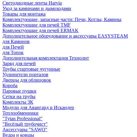
Светодиодные ленты Harvia
Уход за каминами и дымоходами
Товары для монтажа
Комплектующие, запасные части: Печи, Котлы, Камины
Комплектующие для печей TMF
Комплектующие для печей ERMAK
Дополнительное оборудование и аксессуары EASYSTEAM
для Каминов
для Печей
для Топок
Дополнительная комплектация Технолит
Заряд для печей
Трубы стартовые чугунные
Удлинители порталов
Дверцы для облицовок
Короба
Паровые пушки
Сетки на трубы
Комплекты ЗК
Модули для Авангард и Искандер
Теплообменники
"Tytan Professional"
"Весёлый трубочист"
Аксессуары "SAWO"
Ведра и ковшы