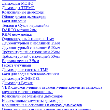
Дымоходы МОНО
Дымоходы ТЕРМО
Коаксиальные дымоходы
Общие детали дымоходов
Баки для бани
Теплов и Сухов нержавейка
DARCO металл 2мм
КДМ нержавейка
Одноконтурный толщина 1 мм
Двухконтурный с изоляцией 25мм
Двухконтурный с изоляцией 50мм
Трёхконтурный с изоляцией 25мм
Трёхконтурный с изоляцией 50мм
Варвара металл 3,5мм
Гефест чугунный
Дымоходные системы TMF
Баки для воды и теплообменники
Дымоходы SCHIEDEL
Дымоходы Вулкан
VBR:одноконтурные и двухконтурные элементы дымохода
круглого сечения окрашенные
Коаксиальные элементы дымоходов
Коллективные элементы дымоходов
Кронштейны и основания к опорам дымоходов
Одноконтурная система элементов круглого сечения