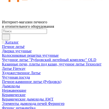
Интернет-магазин печного
и отопительного оборудования
Каталог
Печное литьё
Дверки чугунные
Колосниковые решетки чугунные
Чугунное литье "Рубцовский литейный комплекс" OLD
Казанные печи, плиты под казан, чугунное литье Технолит
Литье Fireway
Художественное Литье
Чугунная посуда
Печное-каминное литье (Рубцовск)
Дымоходы
Нержавеющие
Керамические
Керамические дымоходы AWT
Элементы дымохода печей Ферингер
Феникс нержавейка