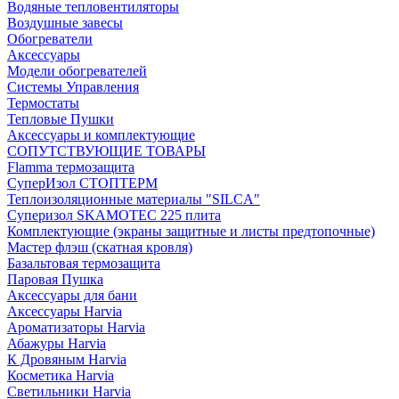
Водяные тепловентиляторы
Воздушные завесы
Обогреватели
Аксессуары
Модели обогревателей
Системы Управления
Термостаты
Тепловые Пушки
Аксессуары и комплектующие
СОПУТСТВУЮЩИЕ ТОВАРЫ
Flamma термозащита
СуперИзол СТОПТЕРМ
Теплоизоляционные материалы "SILCA"
Суперизол SKAMOTEC 225 плита
Комплектующие (экраны защитные и листы предтопочные)
Мастер флэш (скатная кровля)
Базальтовая термозащита
Паровая Пушка
Аксессуары для бани
Аксессуары Harvia
Ароматизаторы Harvia
Абажуры Harvia
К Дровяным Harvia
Косметика Harvia
Светильники Harvia