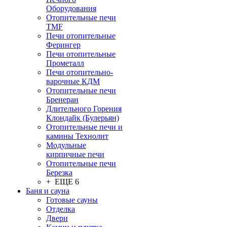
Оборудования
Отопительные печи
TMF
Печи отопительные
Ферингер
Печи отопительные
Прометалл
Печи отопительно-
варочные КДМ
Отопительные печи
Бренеран
Длительного Горения
Клондайк (Булерьян)
Отопительные печи и
камины Технолит
Модульные
кирпичные печи
Отопительные печи
Березка
+ ЕЩЕ 6
Баня и сауна
Готовые сауны
Отделка
Двери