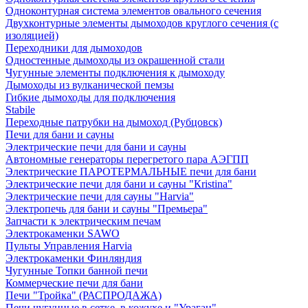
Одноконтурная система элементов овального сечения
Двухконтурные элементы дымоходов круглого сечения (с
изоляцией)
Переходники для дымоходов
Одностенные дымоходы из окрашенной стали
Чугунные элементы подключения к дымоходу
Дымоходы из вулканической пемзы
Гибкие дымоходы для подключения
Stabile
Переходные патрубки на дымоход (Рубцовск)
Печи для бани и сауны
Электрические печи для бани и сауны
Автономные генераторы перегретого пара АЭГПП
Электрические ПАРОТЕРМАЛЬНЫЕ печи для бани
Электрические печи для бани и сауны "Кristina"
Электрические печи для сауны "Harvia"
Электропечь для бани и сауны "Премьера"
Запчасти к электрическим печам
Электрокаменки SAWO
Пульты Управления Harvia
Электрокаменки Финляндия
Чугунные Топки банной печи
Коммерческие печи для бани
Печи "Тройка" (РАСПРОДАЖА)
Печи чугунные в сетке, в кожухе и "Ураган"