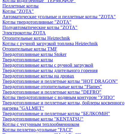
Котлы водогрейные "ТЕРМОФОР"
Пеллетные котлы
Котлы "ZOTA"
Автоматические угольные и пеллетные котлы "ZOTA"
Котлы твердотопливные "ZOTA"
Полуавтоматические котлы "ZOTA"
Электрокотлы ZOTA
Отопительные котлы Heiztechnik
Котлы с ручной загрузкой топлива Heiztechnik
Отопительные котлы TMF
Твердотопливные котлы Stoker
Твердотопливные котлы
Твердотопливные котлы с ручной загрузкой
Твердотопливные котлы длительного горения
Твердотопливные котлы на дровах
Твердотопливные и пеллетные котлы "HOT DRAGON"
Твердотопливные отопительные котлы "Flames"
Твердотопливные и пеллетные котлы "DEFRO"
Котлы твердотопливные с водяным контуром "УЗПО"
Твердотопливные и пеллетные котлы, бойлеры косвенного
нагрева "GALMET"
Твердотопливные и пеллетные котлы "БЕЛКОМiН"
Твердотопливные котлы "KENTATSU"
Котлы с чугунным теплообменником
Котлы пеллетно-угольные "FACI"