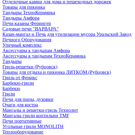
Отделочные камни для дома и пешеходных дорожек
Товары для пикника
Тандыры ТехноКерамика
Тандыры Амфора
Печи-казаны Ферингер
Садовые печи "ВАРВАРА"
Казан-мангал и Печь для утилизации мусора Уральский Завод
Печного Оборудования
Уличный комплекс
Аксессуары к тандырам Амфора
Аксессуары к тандырам ТехноКерамика
Тандыры
Гриль-решетки (Рубцовск)
Товары для отдыха и пикника ЛИТКОМ (Рубцовск)
Гриль от Феникс
Барбекю-грили
Барбекю
Грили
Печи для пицы, духовки
Очаги для костра
Мангалы и решетки-гриль Технолит
Мангалы грили коптильни TMF
Печи портативные
Угольные грили MONOLITH
Теплооборудование