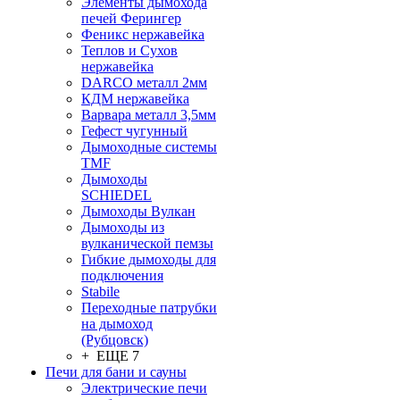
Элементы дымохода
печей Ферингер
Феникс нержавейка
Теплов и Сухов
нержавейка
DARCO металл 2мм
КДМ нержавейка
Варвара металл 3,5мм
Гефест чугунный
Дымоходные системы
TMF
Дымоходы
SCHIEDEL
Дымоходы Вулкан
Дымоходы из
вулканической пемзы
Гибкие дымоходы для
подключения
Stabile
Переходные патрубки
на дымоход
(Рубцовск)
+ ЕЩЕ 7
Печи для бани и сауны
Электрические печи