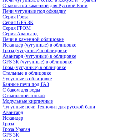
С закрытой каменкой для Русской Бани
Печи чугунные под обкладку
Серия Гроза
Серия GFS ЗК
Серия ГРОМ
Серия Авангард
Печи в каменной облицовке
Искандер (чугунные) в облицовке
Гроза (чугунные) в облицовке
Авангард (чугунные) в облицовке
GFS ЗК (чугунные) в облицовке
Гром (чугунные) в облицовке
Стальные в облицовке
Чугунные в облицовке
Банные печи под ГАЗ
С баком для воды
С выносной топкой
Модульные кирпичные
Чугунные печи Технолит для русской бани
Авангард
Искандер
Гроза
Гроза Ураган
GFS 3K