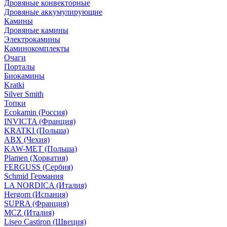
Дровяные конвекторные
Дровяные аккумулирующие
Камины
Дровяные камины
Электрокамины
Каминокомплекты
Очаги
Порталы
Биокамины
Kratki
Silver Smith
Топки
Ecokamin (Россия)
INVICTA (Франция)
KRATKI (Польша)
ABX (Чехия)
KAW-MET (Польша)
Plamen (Хорватия)
FERGUSS (Сербия)
Schmid Германия
LA NORDICA (Италия)
Hergom (Испания)
SUPRA (Франция)
MCZ (Италия)
Liseo Castiron (Швеция)