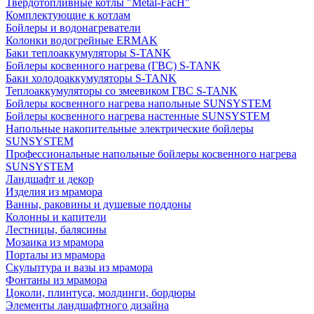
Твердотопливные котлы "Metal-FacH"
Комплектующие к котлам
Бойлеры и водонагреватели
Колонки водогрейные ERMAK
Баки теплоаккумуляторы S-TANK
Бойлеры косвенного нагрева (ГВС) S-TANK
Баки холодоаккумуляторы S-TANK
Теплоаккумуляторы со змеевиком ГВС S-TANK
Бойлеры косвенного нагрева напольные SUNSYSTEM
Бойлеры косвенного нагрева настенные SUNSYSTEM
Напольные накопительные электрические бойлеры
SUNSYSTEM
Профессиональные напольные бойлеры косвенного нагрева
SUNSYSTEM
Ландшафт и декор
Изделия из мрамора
Ванны, раковины и душевые поддоны
Колонны и капители
Лестницы, балясины
Мозаика из мрамора
Порталы из мрамора
Скульптура и вазы из мрамора
Фонтаны из мрамора
Цоколи, плинтуса, молдинги, бордюры
Элементы ландшафтного дизайна