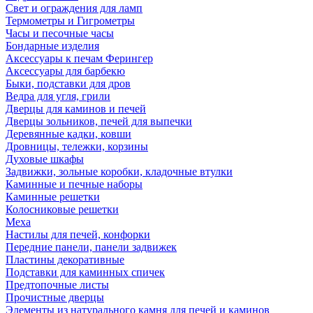
Свет и ограждения для ламп
Термометры и Гигрометры
Часы и песочные часы
Бондарные изделия
Аксессуары к печам Ферингер
Аксессуары для барбекю
Быки, подставки для дров
Ведра для угля, грили
Дверцы для каминов и печей
Дверцы зольников, печей для выпечки
Деревянные кадки, ковши
Дровницы, тележки, корзины
Духовые шкафы
Задвижки, зольные коробки, кладочные втулки
Каминные и печные наборы
Каминные решетки
Колосниковые решетки
Меха
Настилы для печей, конфорки
Передние панели, панели задвижек
Пластины декоративные
Подставки для каминных спичек
Предтопочные листы
Прочистные дверцы
Элементы из натурального камня для печей и каминов