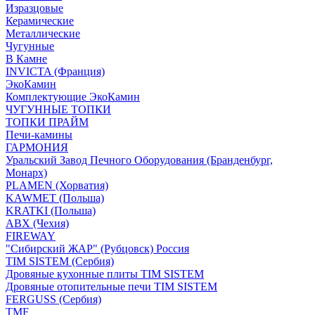
Изразцовые
Керамические
Металлические
Чугунные
В Камне
INVICTA (Франция)
ЭкоКамин
Комплектующие ЭкоКамин
ЧУГУННЫЕ ТОПКИ
ТОПКИ ПРАЙМ
Печи-камины
ГАРМОНИЯ
Уральский Завод Печного Оборудования (Бранденбург,
Монарх)
PLAMEN (Хорватия)
KAWMET (Польша)
KRATKI (Польша)
ABX (Чехия)
FIREWAY
"Сибирский ЖАР" (Рубцовск) Россия
TIM SISTEM (Сербия)
Дровяные кухонные плиты TIM SISTEM
Дровяные отопительные печи TIM SISTEM
FERGUSS (Сербия)
TMF