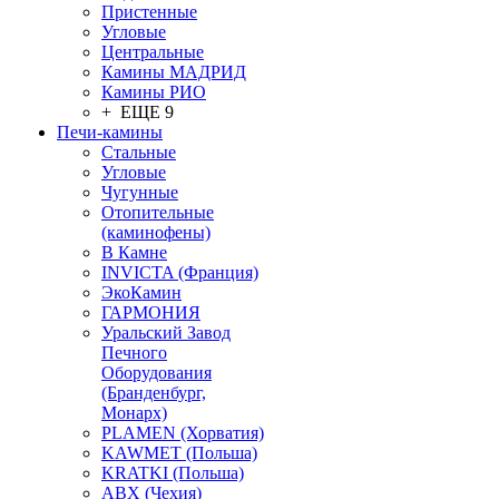
Пристенные
Угловые
Центральные
Камины МАДРИД
Камины РИО
+ ЕЩЕ 9
Печи-камины
Стальные
Угловые
Чугунные
Отопительные
(каминофены)
В Камне
INVICTA (Франция)
ЭкоКамин
ГАРМОНИЯ
Уральский Завод
Печного
Оборудования
(Бранденбург,
Монарх)
PLAMEN (Хорватия)
KAWMET (Польша)
KRATKI (Польша)
ABX (Чехия)