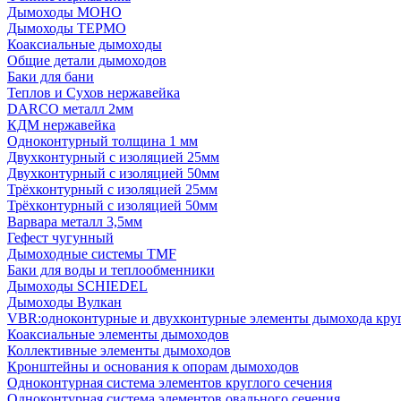
Дымоходы МОНО
Дымоходы ТЕРМО
Коаксиальные дымоходы
Общие детали дымоходов
Баки для бани
Теплов и Сухов нержавейка
DARCO металл 2мм
КДМ нержавейка
Одноконтурный толщина 1 мм
Двухконтурный с изоляцией 25мм
Двухконтурный с изоляцией 50мм
Трёхконтурный с изоляцией 25мм
Трёхконтурный с изоляцией 50мм
Варвара металл 3,5мм
Гефест чугунный
Дымоходные системы TMF
Баки для воды и теплообменники
Дымоходы SCHIEDEL
Дымоходы Вулкан
VBR:одноконтурные и двухконтурные элементы дымохода кру
Коаксиальные элементы дымоходов
Коллективные элементы дымоходов
Кронштейны и основания к опорам дымоходов
Одноконтурная система элементов круглого сечения
Одноконтурная система элементов овального сечения