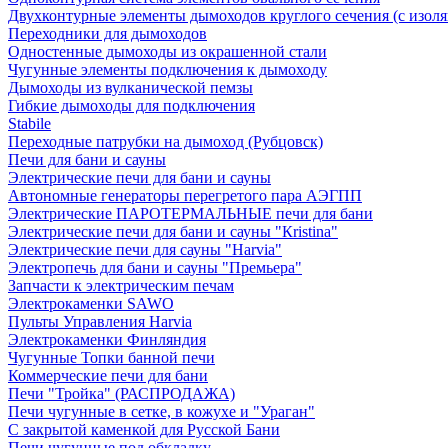
Двухконтурные элементы дымоходов круглого сечения (с изол
Переходники для дымоходов
Одностенные дымоходы из окрашенной стали
Чугунные элементы подключения к дымоходу
Дымоходы из вулканической пемзы
Гибкие дымоходы для подключения
Stabile
Переходные патрубки на дымоход (Рубцовск)
Печи для бани и сауны
Электрические печи для бани и сауны
Автономные генераторы перегретого пара АЭГПП
Электрические ПАРОТЕРМАЛЬНЫЕ печи для бани
Электрические печи для бани и сауны "Кristina"
Электрические печи для сауны "Harvia"
Электропечь для бани и сауны "Премьера"
Запчасти к электрическим печам
Электрокаменки SAWO
Пульты Управления Harvia
Электрокаменки Финляндия
Чугунные Топки банной печи
Коммерческие печи для бани
Печи "Тройка" (РАСПРОДАЖА)
Печи чугунные в сетке, в кожухе и "Ураган"
С закрытой каменкой для Русской Бани
Печи чугунные под обкладку