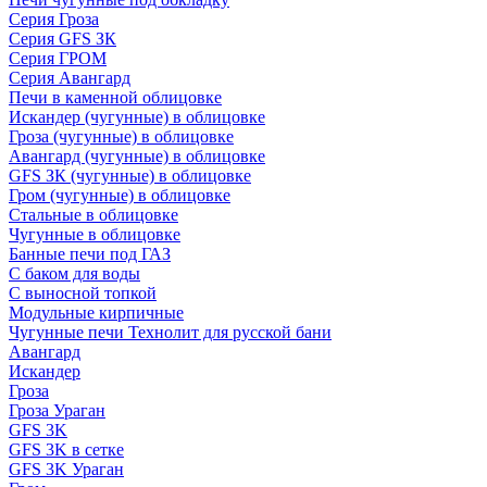
Серия Гроза
Серия GFS ЗК
Серия ГРОМ
Серия Авангард
Печи в каменной облицовке
Искандер (чугунные) в облицовке
Гроза (чугунные) в облицовке
Авангард (чугунные) в облицовке
GFS ЗК (чугунные) в облицовке
Гром (чугунные) в облицовке
Стальные в облицовке
Чугунные в облицовке
Банные печи под ГАЗ
С баком для воды
С выносной топкой
Модульные кирпичные
Чугунные печи Технолит для русской бани
Авангард
Искандер
Гроза
Гроза Ураган
GFS 3K
GFS 3K в сетке
GFS 3K Ураган