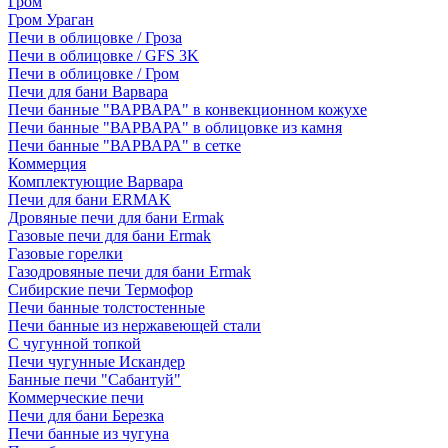
Гром
Гром Ураган
Печи в облицовке / Гроза
Печи в облицовке / GFS 3K
Печи в облицовке / Гром
Печи для бани Варвара
Печи банные "ВАРВАРА" в конвекционном кожухе
Печи банные "ВАРВАРА" в облицовке из камня
Печи банные "ВАРВАРА" в сетке
Коммерция
Комплектующие Варвара
Печи для бани ERMAK
Дровяные печи для бани Ermak
Газовые печи для бани Ermak
Газовые горелки
Газодровяные печи для бани Ermak
Сибирские печи Термофор
Печи банные толстостенные
Печи банные из нержавеющей стали
С чугунной топкой
Печи чугунные Искандер
Банные печи "Сабантуй"
Коммерческие печи
Печи для бани Березка
Печи банные из чугуна