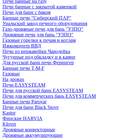
Печи банные на газу
Печи банные с закрытой каменкой
Печи для бани с баком
Банные печи "Сибирский ПАР"
Уральский завод печного оборудования
Газо-дровяные печи для бань "УЗПО"
Дровяные печи для бань "УЗПО"
Газовые горелки к печам и котлам
Ижкомцентр ВВД
Печи из нержавейки Чародейка
Чугунные под обкладку и в камне
Для русской бани печи Ферингер
Банные печи T-M-F
Газовые
На дровах
Печи EASYSTEAM
Печи для русской бани EASYSTEAM
Печи для коммерческих бань EASYSTEAM
Банные печи Parovar
Печи для бани Black Stove
Kastor
Финские HARVIA
Klover
Дровяные конвекторные
Дровяные аккумулирующие