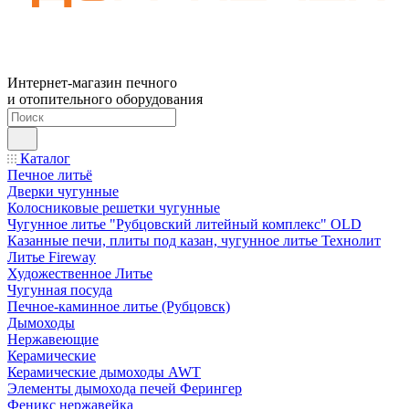
Интернет-магазин печного
и отопительного оборудования
Каталог
Печное литьё
Дверки чугунные
Колосниковые решетки чугунные
Чугунное литье "Рубцовский литейный комплекс" OLD
Казанные печи, плиты под казан, чугунное литье Технолит
Литье Fireway
Художественное Литье
Чугунная посуда
Печное-каминное литье (Рубцовск)
Дымоходы
Нержавеющие
Керамические
Керамические дымоходы AWT
Элементы дымохода печей Ферингер
Феникс нержавейка