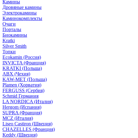
Камины
Дровяные камины
Электрокамины
Каминокомплекты
Очаги
Порталы
Биокамины
Kratki
Silver Smith
Топки
Ecokamin (Россия)
INVICTA (Франция)
KRATKI (Польша)
ABX (Чехия)
KAW-MET (Польша)
Plamen (Хорватия)
FERGUSS (Сербия)
Schmid Германия
LA NORDICA (Италия)
Hergom (Испания)
SUPRA (Франция)
MCZ (Италия)
Liseo Castiron (Швеция)
CHAZELLES (Франция)
Keddy (Швеция)