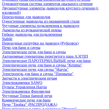
Одноконтурная система элементов овального сечения
Двухконтурные элементы дымоходов круглого сечения (с
изоляцией)
Переходники для дымоходов
Одностенные дымоходы из окрашенной стали
Чугунные элементы подключения к дымоходу
Дымоходы из вулканической пемзы
Гибкие дымоходы для подключения
Stabile
Переходные патрубки на дымоход (Рубцовск)
Печи для бани и сауны
Электрические печи для бани и сауны
Автономные генераторы перегретого пара АЭГПП
Электрические ПАРОТЕРМАЛЬНЫЕ печи для бани
Электрические печи для бани и сауны "Кristina"
Электрические печи для сауны "Harvia"
Электропечь для бани и сауны "Премьера"
Запчасти к электрическим печам
Электрокаменки SAWO
Пульты Управления Harvia
Электрокаменки Финляндия
Чугунные Топки банной печи
Коммерческие печи для бани
Печи "Тройка" (РАСПРОДАЖА)
Печи чугунные в сетке, в кожухе и "Ураган"