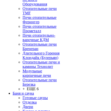
Оборудования
Отопительные печи
TMF
Печи отопительные
Ферингер
Печи отопительные
Прометалл
Печи отопительно-
варочные КДМ
Отопительные печи
Бренеран
Длительного Горения
Клондайк (Булерьян)
Отопительные печи и
камины Технолит
Модульные
кирпичные печи
Отопительные печи
Березка
+ ЕЩЕ 6
Баня и сауна
Готовые сауны
Отделка
Двери