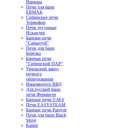
Варвара
Печи для бани
ERMAK
Сибирские печи
Термофор
Печи чугунные
Искандер
Банные печи
"Сабантуй"
Печи для бани
Березка
Банные печи
"Сибирский ПАР"
Уральский завод
печного
оборудования
Ижкомцентр ВВД
Для русской бани
печи Ферингер
Банные печи T-M-F
Печи EASYSTEAM
Банные печи Parovar
Печи для бани Black
Stove
Kastor