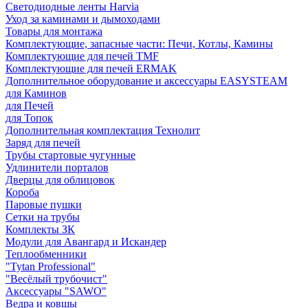
Светодиодные ленты Harvia
Уход за каминами и дымоходами
Товары для монтажа
Комплектующие, запасные части: Печи, Котлы, Камины
Комплектующие для печей TMF
Комплектующие для печей ERMAK
Дополнительное оборудование и аксессуары EASYSTEAM
для Каминов
для Печей
для Топок
Дополнительная комплектация Технолит
Заряд для печей
Трубы стартовые чугунные
Удлинители порталов
Дверцы для облицовок
Короба
Паровые пушки
Сетки на трубы
Комплекты ЗК
Модули для Авангард и Искандер
Теплообменники
"Tytan Professional"
"Весёлый трубочист"
Аксессуары "SAWO"
Ведра и ковшы