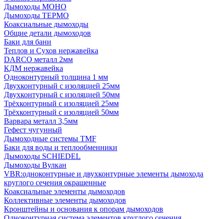
Дымоходы МОНО
Дымоходы ТЕРМО
Коаксиальные дымоходы
Общие детали дымоходов
Баки для бани
Теплов и Сухов нержавейка
DARCO металл 2мм
КДМ нержавейка
Одноконтурный толщина 1 мм
Двухконтурный с изоляцией 25мм
Двухконтурный с изоляцией 50мм
Трёхконтурный с изоляцией 25мм
Трёхконтурный с изоляцией 50мм
Варвара металл 3,5мм
Гефест чугунный
Дымоходные системы TMF
Баки для воды и теплообменники
Дымоходы SCHIEDEL
Дымоходы Вулкан
VBR:одноконтурные и двухконтурные элементы дымохода
круглого сечения окрашенные
Коаксиальные элементы дымоходов
Коллективные элементы дымоходов
Кронштейны и основания к опорам дымоходов
Одноконтурная система элементов круглого сечения