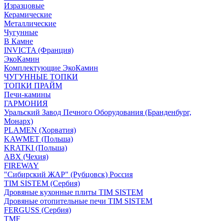
Изразцовые
Керамические
Металлические
Чугунные
В Камне
INVICTA (Франция)
ЭкоКамин
Комплектующие ЭкоКамин
ЧУГУННЫЕ ТОПКИ
ТОПКИ ПРАЙМ
Печи-камины
ГАРМОНИЯ
Уральский Завод Печного Оборудования (Бранденбург,
Монарх)
PLAMEN (Хорватия)
KAWMET (Польша)
KRATKI (Польша)
ABX (Чехия)
FIREWAY
"Сибирский ЖАР" (Рубцовск) Россия
TIM SISTEM (Сербия)
Дровяные кухонные плиты TIM SISTEM
Дровяные отопительные печи TIM SISTEM
FERGUSS (Сербия)
TMF