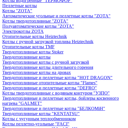
Котлы водогрейные "ТЕРМОФОР"
Пеллетные котлы
Котлы "ZOTA"
Автоматические угольные и пеллетные котлы "ZOTA"
Котлы твердотопливные "ZOTA"
Полуавтоматические котлы "ZOTA"
Электрокотлы ZOTA
Отопительные котлы Heiztechnik
Котлы с ручной загрузкой топлива Heiztechnik
Отопительные котлы TMF
Твердотопливные котлы Stoker
Твердотопливные котлы
Твердотопливные котлы с ручной загрузкой
Твердотопливные котлы длительного горения
Твердотопливные котлы на дровах
Твердотопливные и пеллетные котлы "HOT DRAGON"
Твердотопливные отопительные котлы "Flames"
Твердотопливные и пеллетные котлы "DEFRO"
Котлы твердотопливные с водяным контуром "УЗПО"
Твердотопливные и пеллетные котлы, бойлеры косвенного
нагрева "GALMET"
Твердотопливные и пеллетные котлы "БЕЛКОМiН"
Твердотопливные котлы "KENTATSU"
Котлы с чугунным теплообменником
Котлы пеллетно-угольные "FACI"