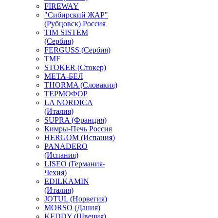
FIREWAY
"Сибирский ЖАР"
(Рубцовск) Россия
TIM SISTEM
(Сербия)
FERGUSS (Сербия)
TMF
STOKER (Стокер)
МЕТА-БЕЛ
THORMA (Словакия)
ТЕРМОФОР
LA NORDICA
(Италия)
SUPRA (Франция)
Кимры-Печь Россия
HERGOM (Испания)
PANADERO
(Испания)
LISEO (Германия-
Чехия)
EDILKAMIN
(Италия)
JOTUL (Норвегия)
MORSO (Дания)
KEDDY (Швеция)