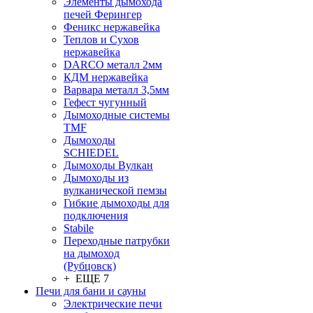
Элементы дымохода
печей Ферингер
Феникс нержавейка
Теплов и Сухов
нержавейка
DARCO металл 2мм
КДМ нержавейка
Варвара металл 3,5мм
Гефест чугунный
Дымоходные системы
TMF
Дымоходы
SCHIEDEL
Дымоходы Вулкан
Дымоходы из
вулканической пемзы
Гибкие дымоходы для
подключения
Stabile
Переходные патрубки
на дымоход
(Рубцовск)
+ ЕЩЕ 7
Печи для бани и сауны
Электрические печи