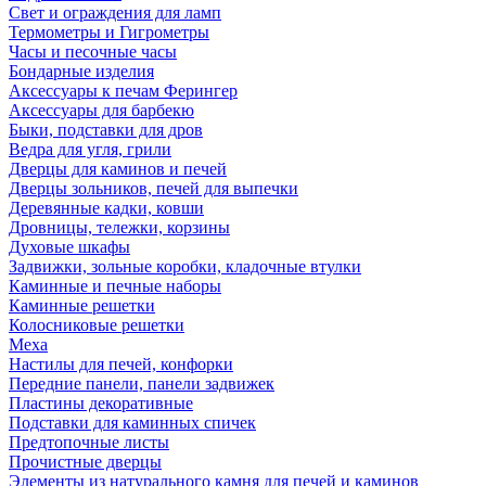
Свет и ограждения для ламп
Термометры и Гигрометры
Часы и песочные часы
Бондарные изделия
Аксессуары к печам Ферингер
Аксессуары для барбекю
Быки, подставки для дров
Ведра для угля, грили
Дверцы для каминов и печей
Дверцы зольников, печей для выпечки
Деревянные кадки, ковши
Дровницы, тележки, корзины
Духовые шкафы
Задвижки, зольные коробки, кладочные втулки
Каминные и печные наборы
Каминные решетки
Колосниковые решетки
Меха
Настилы для печей, конфорки
Передние панели, панели задвижек
Пластины декоративные
Подставки для каминных спичек
Предтопочные листы
Прочистные дверцы
Элементы из натурального камня для печей и каминов