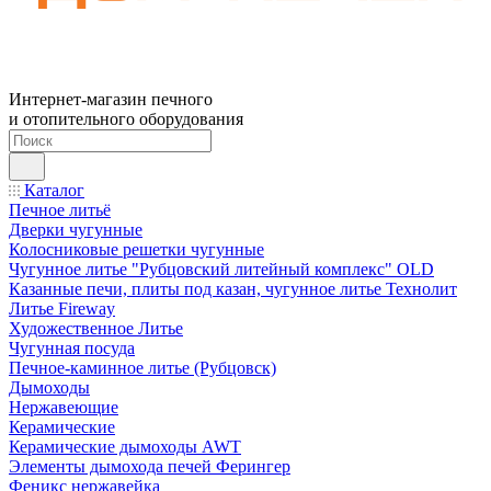
Интернет-магазин печного
и отопительного оборудования
Каталог
Печное литьё
Дверки чугунные
Колосниковые решетки чугунные
Чугунное литье "Рубцовский литейный комплекс" OLD
Казанные печи, плиты под казан, чугунное литье Технолит
Литье Fireway
Художественное Литье
Чугунная посуда
Печное-каминное литье (Рубцовск)
Дымоходы
Нержавеющие
Керамические
Керамические дымоходы AWT
Элементы дымохода печей Ферингер
Феникс нержавейка