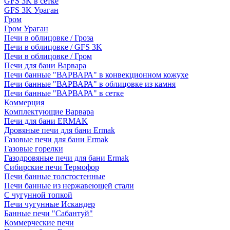
GFS 3K в сетке
GFS 3K Ураган
Гром
Гром Ураган
Печи в облицовке / Гроза
Печи в облицовке / GFS 3K
Печи в облицовке / Гром
Печи для бани Варвара
Печи банные "ВАРВАРА" в конвекционном кожухе
Печи банные "ВАРВАРА" в облицовке из камня
Печи банные "ВАРВАРА" в сетке
Коммерция
Комплектующие Варвара
Печи для бани ERMAK
Дровяные печи для бани Ermak
Газовые печи для бани Ermak
Газовые горелки
Газодровяные печи для бани Ermak
Сибирские печи Термофор
Печи банные толстостенные
Печи банные из нержавеющей стали
С чугунной топкой
Печи чугунные Искандер
Банные печи "Сабантуй"
Коммерческие печи