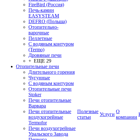
FireBird (Россия)
Печь-камин
EASYSTEAM
DEFRO (Польша)
Отопительно-
варочные
Пеллетные
С водяным контуром
(Termo)
Дровяные печи
+ ЕЩЕ 29
Отопительные печи
Длительного горения
Чугунные
C водяным контуром
Отопительные печи
Stoker
Печи отопительные
Варвара
Печи отопительные
Полезные
О
Услуги
воздухогрейные
статьи
компании
Termofor
Печи воздухогрейные
Уральского Завода
Печного