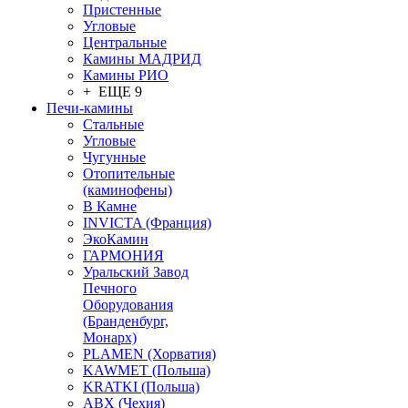
Пристенные
Угловые
Центральные
Камины МАДРИД
Камины РИО
+ ЕЩЕ 9
Печи-камины
Стальные
Угловые
Чугунные
Отопительные
(каминофены)
В Камне
INVICTA (Франция)
ЭкоКамин
ГАРМОНИЯ
Уральский Завод
Печного
Оборудования
(Бранденбург,
Монарх)
PLAMEN (Хорватия)
KAWMET (Польша)
KRATKI (Польша)
ABX (Чехия)