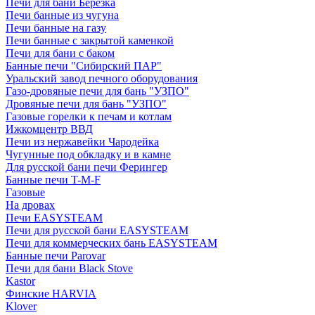
Печи для бани Березка
Печи банные из чугуна
Печи банные на газу
Печи банные с закрытой каменкой
Печи для бани с баком
Банные печи "Сибирский ПАР"
Уральский завод печного оборудования
Газо-дровяные печи для бань "УЗПО"
Дровяные печи для бань "УЗПО"
Газовые горелки к печам и котлам
Ижкомцентр ВВД
Печи из нержавейки Чародейка
Чугунные под обкладку и в камне
Для русской бани печи Ферингер
Банные печи T-M-F
Газовые
На дровах
Печи EASYSTEAM
Печи для русской бани EASYSTEAM
Печи для коммерческих бань EASYSTEAM
Банные печи Parovar
Печи для бани Black Stove
Kastor
Финские HARVIA
Klover