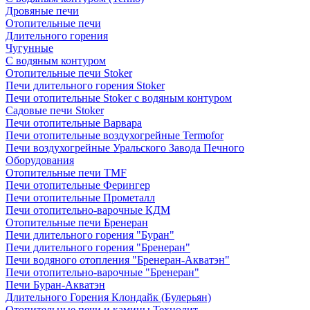
Дровяные печи
Отопительные печи
Длительного горения
Чугунные
C водяным контуром
Отопительные печи Stoker
Печи длительного горения Stoker
Печи отопительные Stoker с водяным контуром
Садовые печи Stoker
Печи отопительные Варвара
Печи отопительные воздухогрейные Termofor
Печи воздухогрейные Уральского Завода Печного
Оборудования
Отопительные печи TMF
Печи отопительные Ферингер
Печи отопительные Прометалл
Печи отопительно-варочные КДМ
Отопительные печи Бренеран
Печи длительного горения "Буран"
Печи длительного горения "Бренеран"
Печи водяного отопления "Бренеран-Акватэн"
Печи отопительно-варочные "Бренеран"
Печи Буран-Акватэн
Длительного Горения Клондайк (Булерьян)
Отопительные печи и камины Технолит