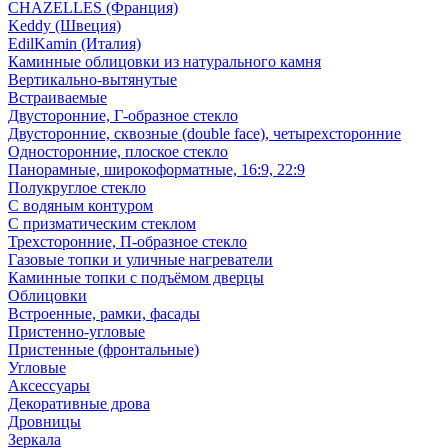
CHAZELLES (Франция)
Keddy (Швеция)
EdilKamin (Италия)
Каминные облицовки из натурального камня
Вертикально-вытянутые
Встраиваемые
Двусторонние, Г-образное стекло
Двусторонние, сквозные (double face), четырехсторонние
Односторонние, плоское стекло
Панорамные, широкоформатные, 16:9, 22:9
Полукруглое стекло
С водяным контуром
С призматическим стеклом
Трехсторонние, П-образное стекло
Газовые топки и уличные нагреватели
Каминные топки с подъёмом дверцы
Облицовки
Встроенные, рамки, фасады
Пристенно-угловые
Пристенные (фронтальные)
Угловые
Аксессуары
Декоративные дрова
Дровницы
Зеркала