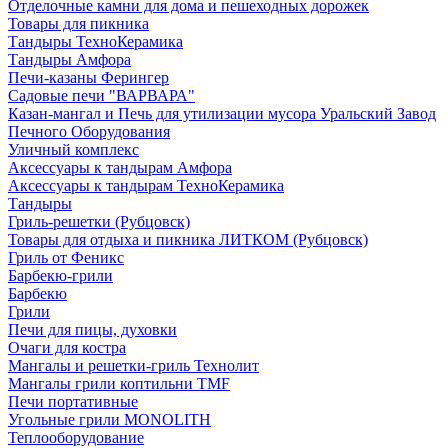
Отделочные камни для дома и пешеходных дорожек
Товары для пикника
Тандыры ТехноКерамика
Тандыры Амфора
Печи-казаны Ферингер
Садовые печи "ВАРВАРА"
Казан-мангал и Печь для утилизации мусора Уральский Завод
Печного Оборудования
Уличный комплекс
Аксессуары к тандырам Амфора
Аксессуары к тандырам ТехноКерамика
Тандыры
Гриль-решетки (Рубцовск)
Товары для отдыха и пикника ЛИТКОМ (Рубцовск)
Гриль от Феникс
Барбекю-грили
Барбекю
Грили
Печи для пицы, духовки
Очаги для костра
Мангалы и решетки-гриль Технолит
Мангалы грили коптильни TMF
Печи портативные
Угольные грили MONOLITH
Теплооборудование