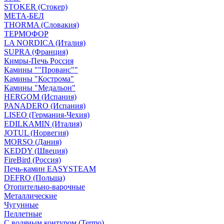
STOKER (Стокер)
МЕТА-БЕЛ
THORMA (Словакия)
ТЕРМОФОР
LA NORDICA (Италия)
SUPRA (Франция)
Кимры-Печь Россия
Камины ""Прованс""
Камины "Кострома"
Камины "Медальон"
HERGOM (Испания)
PANADERO (Испания)
LISEO (Германия-Чехия)
EDILKAMIN (Италия)
JOTUL (Норвегия)
MORSO (Дания)
KEDDY (Швеция)
FireBird (Россия)
Печь-камин EASYSTEAM
DEFRO (Польша)
Отопительно-варочные
Металлические
Чугунные
Пеллетные
С водяным контуром (Termo)