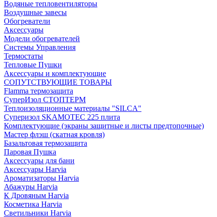
Водяные тепловентиляторы
Воздушные завесы
Обогреватели
Аксессуары
Модели обогревателей
Системы Управления
Термостаты
Тепловые Пушки
Аксессуары и комплектующие
СОПУТСТВУЮЩИЕ ТОВАРЫ
Flamma термозащита
СуперИзол СТОПТЕРМ
Теплоизоляционные материалы "SILCA"
Суперизол SKAMOTEC 225 плита
Комплектующие (экраны защитные и листы предтопочные)
Мастер флэш (скатная кровля)
Базальтовая термозащита
Паровая Пушка
Аксессуары для бани
Аксессуары Harvia
Ароматизаторы Harvia
Абажуры Harvia
К Дровяным Harvia
Косметика Harvia
Светильники Harvia