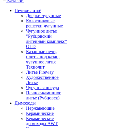
Каталог
Печное литьё
Дверки чугунные
Колосниковые
решетки чугунные
Чугунное литье
"Рубцовский
литейный комплекс"
OLD
Казанные печи,
плиты под казан,
чугунное литье
Технолит
Литье Fireway
Художественное
Литье
Чугунная посуда
Печное-каминное
литье (Рубцовск)
Дымоходы
Нержавеющие
Керамические
Керамические
дымоходы AWT