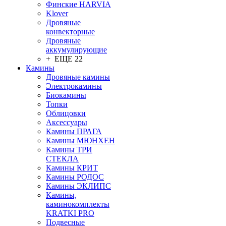
Финские HARVIA
Klover
Дровяные
конвекторные
Дровяные
аккумулирующие
+ ЕЩЕ 22
Камины
Дровяные камины
Электрокамины
Биокамины
Топки
Облицовки
Аксессуары
Камины ПРАГА
Камины МЮНХЕН
Камины ТРИ
СТЕКЛА
Камины КРИТ
Камины РОДОС
Камины ЭКЛИПС
Камины,
каминокомплекты
KRATKI PRO
Подвесные