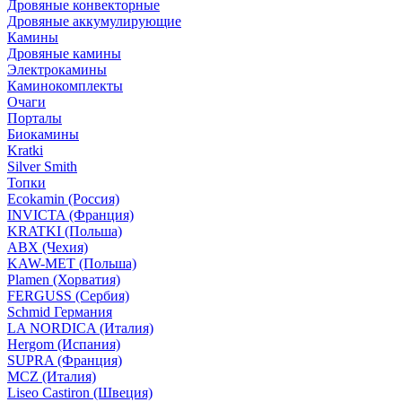
Дровяные конвекторные
Дровяные аккумулирующие
Камины
Дровяные камины
Электрокамины
Каминокомплекты
Очаги
Порталы
Биокамины
Kratki
Silver Smith
Топки
Ecokamin (Россия)
INVICTA (Франция)
KRATKI (Польша)
ABX (Чехия)
KAW-MET (Польша)
Plamen (Хорватия)
FERGUSS (Сербия)
Schmid Германия
LA NORDICA (Италия)
Hergom (Испания)
SUPRA (Франция)
MCZ (Италия)
Liseo Castiron (Швеция)