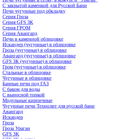
С закрытой каменкой для Русской Бани
Печи чугунные под обкладку
Серия Гроза
Серия GFS ЗК
Серия ГРОМ
Серия Авангард
Печи в каменной облицовке
Искандер (чугунные) в облицовке
Гроза (чугунные) в облицовке
Авангард (чугунные) в облицовке
GFS ЗК (чугунные) в облицовке
Гром (чугунные) в облицовке
Стальные в облицовке
Чугунные в облицовке
Банные печи под ГАЗ
С баком для воды
С выносной топкой
Модульные кирпичные
Чугунные печи Технолит для русской бани
Авангард
Искандер
Гроза
Гроза Ураган
GFS 3K