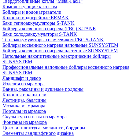
Твердотопливные котлы "Metal-FacH"
Комплектующие к котлам
Бойлеры и водонагреватели
Колонки водогрейные ERMAK
Баки теплоаккумуляторы S-TANK
Бойлеры косвенного нагрева (ГВС) S-TANK
Баки холодоаккумуляторы S-TANK
Теплоаккумуляторы со змеевиком ГВС S-TANK
Бойлеры косвенного нагрева напольные SUNSYSTEM
Бойлеры косвенного нагрева настенные SUNSYSTEM
Напольные накопительные электрические бойлеры
SUNSYSTEM
Профессиональные напольные бойлеры косвенного нагрева
SUNSYSTEM
Ландшафт и декор
Изделия из мрамора
Ванны, раковины и душевые поддоны
Колонны и капители
Лестницы, балясины
Мозаика из мрамора
Порталы из мрамора
Скульптура и вазы из мрамора
Фонтаны из мрамора
Цоколи, плинтуса, молдинги, бордюры
Элементы ландшафтного дизайна