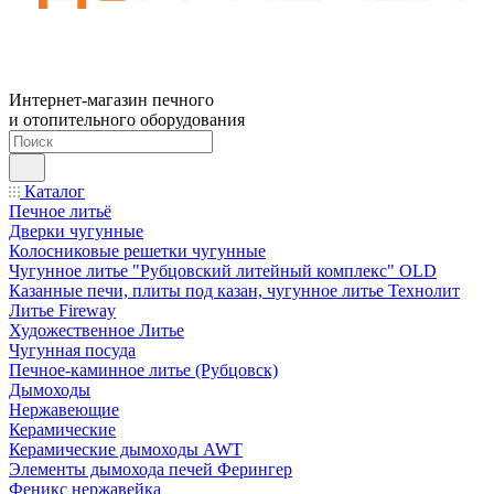
Интернет-магазин печного
и отопительного оборудования
Каталог
Печное литьё
Дверки чугунные
Колосниковые решетки чугунные
Чугунное литье "Рубцовский литейный комплекс" OLD
Казанные печи, плиты под казан, чугунное литье Технолит
Литье Fireway
Художественное Литье
Чугунная посуда
Печное-каминное литье (Рубцовск)
Дымоходы
Нержавеющие
Керамические
Керамические дымоходы AWT
Элементы дымохода печей Ферингер
Феникс нержавейка