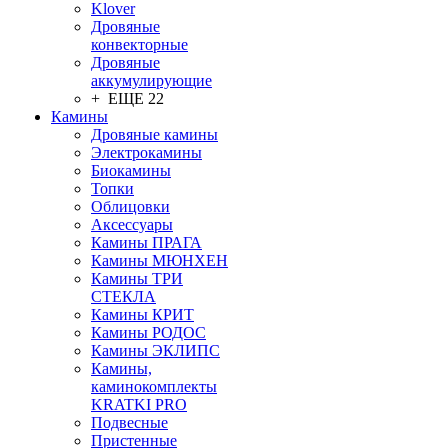
Klover
Дровяные
конвекторные
Дровяные
аккумулирующие
+ ЕЩЕ 22
Камины
Дровяные камины
Электрокамины
Биокамины
Топки
Облицовки
Аксессуары
Камины ПРАГА
Камины МЮНХЕН
Камины ТРИ
СТЕКЛА
Камины КРИТ
Камины РОДОС
Камины ЭКЛИПС
Камины,
каминокомплекты
KRATKI PRO
Подвесные
Пристенные