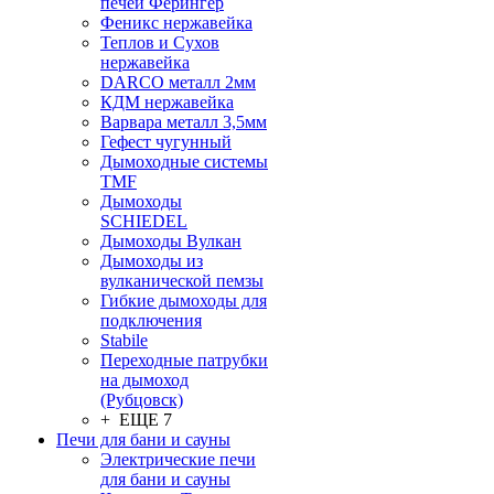
печей Ферингер
Феникс нержавейка
Теплов и Сухов
нержавейка
DARCO металл 2мм
КДМ нержавейка
Варвара металл 3,5мм
Гефест чугунный
Дымоходные системы
TMF
Дымоходы
SCHIEDEL
Дымоходы Вулкан
Дымоходы из
вулканической пемзы
Гибкие дымоходы для
подключения
Stabile
Переходные патрубки
на дымоход
(Рубцовск)
+ ЕЩЕ 7
Печи для бани и сауны
Электрические печи
для бани и сауны