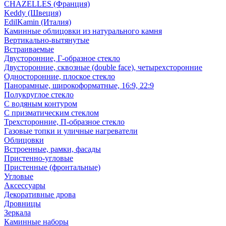
CHAZELLES (Франция)
Keddy (Швеция)
EdilKamin (Италия)
Каминные облицовки из натурального камня
Вертикально-вытянутые
Встраиваемые
Двусторонние, Г-образное стекло
Двусторонние, сквозные (double face), четырехсторонние
Односторонние, плоское стекло
Панорамные, широкоформатные, 16:9, 22:9
Полукруглое стекло
С водяным контуром
С призматическим стеклом
Трехсторонние, П-образное стекло
Газовые топки и уличные нагреватели
Облицовки
Встроенные, рамки, фасады
Пристенно-угловые
Пристенные (фронтальные)
Угловые
Аксессуары
Декоративные дрова
Дровницы
Зеркала
Каминные наборы