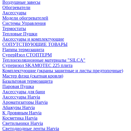
Воздушные завесы
Обогреватели
Аксессуары
Модели обогревателей
Системы Управления
Термостаты
Тепловые Пушки
Аксессуары и комплектующие
СОПУТСТВУЮЩИЕ ТОВАРЫ
Flamma термозащита
СуперИзол СТОПТЕРМ
Теплоизоляционные материалы "SILCA"
Суперизол SKAMOTEC 225 плита
Комплектующие (экраны защитные и листы предтопочные)
Мастер флэш (скатная кровля)
Базальтовая термозащита
Паровая Пушка
Аксессуары для бани
Аксессуары Harvia
Ароматизаторы Harvia
Абажуры Harvia
К Дровяным Harvia
Косметика Harvia
Светильники Harvia
Светодиодные ленты Harvia