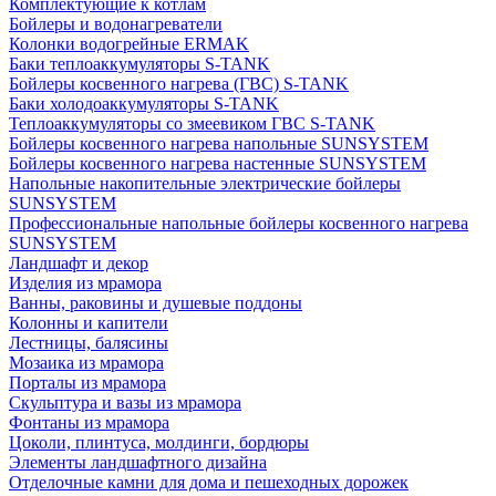
Комплектующие к котлам
Бойлеры и водонагреватели
Колонки водогрейные ERMAK
Баки теплоаккумуляторы S-TANK
Бойлеры косвенного нагрева (ГВС) S-TANK
Баки холодоаккумуляторы S-TANK
Теплоаккумуляторы со змеевиком ГВС S-TANK
Бойлеры косвенного нагрева напольные SUNSYSTEM
Бойлеры косвенного нагрева настенные SUNSYSTEM
Напольные накопительные электрические бойлеры
SUNSYSTEM
Профессиональные напольные бойлеры косвенного нагрева
SUNSYSTEM
Ландшафт и декор
Изделия из мрамора
Ванны, раковины и душевые поддоны
Колонны и капители
Лестницы, балясины
Мозаика из мрамора
Порталы из мрамора
Скульптура и вазы из мрамора
Фонтаны из мрамора
Цоколи, плинтуса, молдинги, бордюры
Элементы ландшафтного дизайна
Отделочные камни для дома и пешеходных дорожек