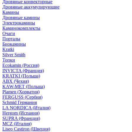
Дровяные конвекторные
Дровяные аккумулирующие
Камины
Дровяные камины
Электрокамины
Каминокомплекты
Очаги
Порталы
Биокамины
Kratki
Silver Smith
Топки
Ecokamin (Россия)
INVICTA (Франция)
KRATKI (Польша)
ABX (Чехия)
KAW-MET (Польша)
Plamen (Хорватия)
FERGUSS (Сербия)
Schmid Германия
LA NORDICA (Италия)
Hergom (Испания)
SUPRA (Франция)
MCZ (Италия)
Liseo Castiron (Швеция)