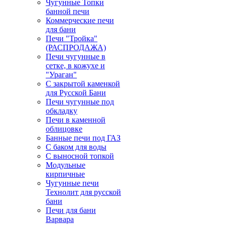
Чугунные Топки
банной печи
Коммерческие печи
для бани
Печи "Тройка"
(РАСПРОДАЖА)
Печи чугунные в
сетке, в кожухе и
"Ураган"
С закрытой каменкой
для Русской Бани
Печи чугунные под
обкладку
Печи в каменной
облицовке
Банные печи под ГАЗ
С баком для воды
С выносной топкой
Модульные
кирпичные
Чугунные печи
Технолит для русской
бани
Печи для бани
Варвара