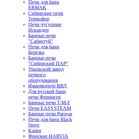
Печи для бани
ERMAK
Сибирские печи
Термофор
Печи чугунные
Искандер
Банные печи
"Сабантуй"
Печи для бани
Березка
Банные печи
"Сибирский ПАР"
Уральский завод
печного
оборудования
Ижкомцентр ВВД
Для русской бани
печи Ферингер
Банные печи T-M-F
Печи EASYSTEAM
Банные печи Parovar
Печи для бани Black
Stove
Kastor
Финские HARVIA