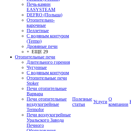
Печь-камин
EASYSTEAM
DEFRO (Польша)
Отопительно-
варочные
Пеллетные
С водяным контуром
(Termo)
Дровяные печи
+ ЕЩЕ 29
Отопительные печи
Длительного горения
Чугунные
C водяным контуром
Отопительные печи
Stoker
Печи отопительные
Варвара
Печи отопительные
Полезные
О
Услуги
воздухогрейные
статьи
компании
Termofor
Печи воздухогрейные
Уральского Завода
Печного
Оборудования