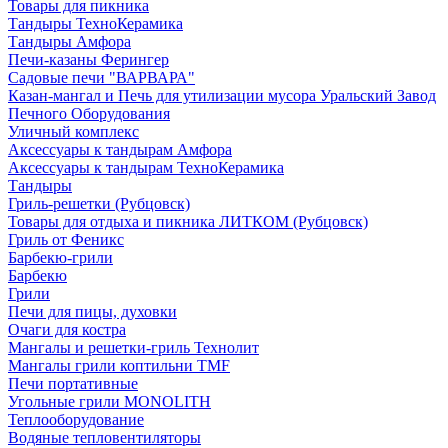
Товары для пикника
Тандыры ТехноКерамика
Тандыры Амфора
Печи-казаны Ферингер
Садовые печи "ВАРВАРА"
Казан-мангал и Печь для утилизации мусора Уральский Завод
Печного Оборудования
Уличный комплекс
Аксессуары к тандырам Амфора
Аксессуары к тандырам ТехноКерамика
Тандыры
Гриль-решетки (Рубцовск)
Товары для отдыха и пикника ЛИТКОМ (Рубцовск)
Гриль от Феникс
Барбекю-грили
Барбекю
Грили
Печи для пицы, духовки
Очаги для костра
Мангалы и решетки-гриль Технолит
Мангалы грили коптильни TMF
Печи портативные
Угольные грили MONOLITH
Теплооборудование
Водяные тепловентиляторы