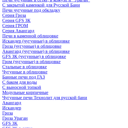
С закрытой каменкой для Русской Бани
Печи чугунные под обкладку
Серия Гроза
Серия GFS ЗК
Серия ГРОМ
Серия Авангард
Печи в каменной облицовке
Искандер (чугунные) в облицовке
Гроза (чугунные) в облицовке
Авангард (чугунные) в облицовке
GFS ЗК (чугунные) в облицовке
Гром (чугунные) в облицовке
Стальные в облицовке
Чугунные в облицовке
Банные печи под ГАЗ
С баком для воды
С выносной топкой
Модульные кирпичные
Чугунные печи Технолит для русской бани
Авангард
Искандер
Гроза
Гроза Ураган
GFS 3K