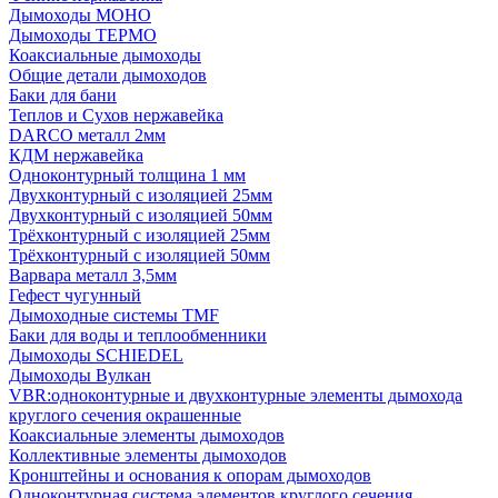
Дымоходы МОНО
Дымоходы ТЕРМО
Коаксиальные дымоходы
Общие детали дымоходов
Баки для бани
Теплов и Сухов нержавейка
DARCO металл 2мм
КДМ нержавейка
Одноконтурный толщина 1 мм
Двухконтурный с изоляцией 25мм
Двухконтурный с изоляцией 50мм
Трёхконтурный с изоляцией 25мм
Трёхконтурный с изоляцией 50мм
Варвара металл 3,5мм
Гефест чугунный
Дымоходные системы TMF
Баки для воды и теплообменники
Дымоходы SCHIEDEL
Дымоходы Вулкан
VBR:одноконтурные и двухконтурные элементы дымохода
круглого сечения окрашенные
Коаксиальные элементы дымоходов
Коллективные элементы дымоходов
Кронштейны и основания к опорам дымоходов
Одноконтурная система элементов круглого сечения