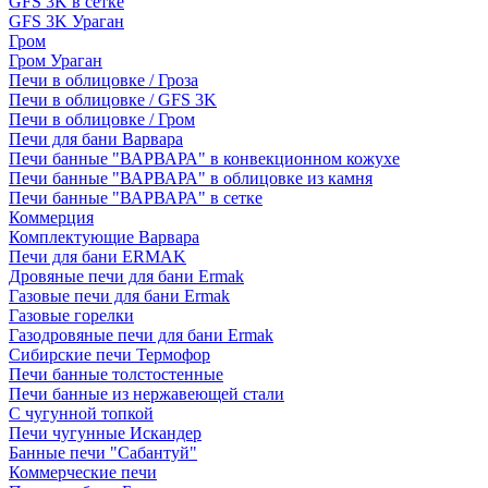
GFS 3K в сетке
GFS 3K Ураган
Гром
Гром Ураган
Печи в облицовке / Гроза
Печи в облицовке / GFS 3K
Печи в облицовке / Гром
Печи для бани Варвара
Печи банные "ВАРВАРА" в конвекционном кожухе
Печи банные "ВАРВАРА" в облицовке из камня
Печи банные "ВАРВАРА" в сетке
Коммерция
Комплектующие Варвара
Печи для бани ERMAK
Дровяные печи для бани Ermak
Газовые печи для бани Ermak
Газовые горелки
Газодровяные печи для бани Ermak
Сибирские печи Термофор
Печи банные толстостенные
Печи банные из нержавеющей стали
С чугунной топкой
Печи чугунные Искандер
Банные печи "Сабантуй"
Коммерческие печи