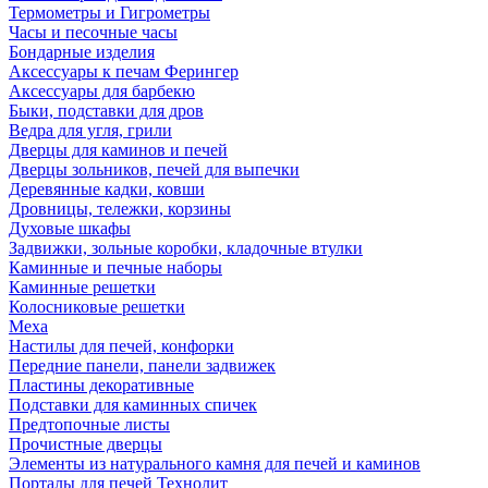
Термометры и Гигрометры
Часы и песочные часы
Бондарные изделия
Аксессуары к печам Ферингер
Аксессуары для барбекю
Быки, подставки для дров
Ведра для угля, грили
Дверцы для каминов и печей
Дверцы зольников, печей для выпечки
Деревянные кадки, ковши
Дровницы, тележки, корзины
Духовые шкафы
Задвижки, зольные коробки, кладочные втулки
Каминные и печные наборы
Каминные решетки
Колосниковые решетки
Меха
Настилы для печей, конфорки
Передние панели, панели задвижек
Пластины декоративные
Подставки для каминных спичек
Предтопочные листы
Прочистные дверцы
Элементы из натурального камня для печей и каминов
Порталы для печей Технолит