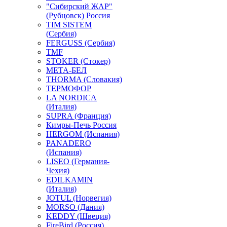
"Сибирский ЖАР"
(Рубцовск) Россия
TIM SISTEM
(Сербия)
FERGUSS (Сербия)
TMF
STOKER (Стокер)
МЕТА-БЕЛ
THORMA (Словакия)
ТЕРМОФОР
LA NORDICA
(Италия)
SUPRA (Франция)
Кимры-Печь Россия
HERGOM (Испания)
PANADERO
(Испания)
LISEO (Германия-
Чехия)
EDILKAMIN
(Италия)
JOTUL (Норвегия)
MORSO (Дания)
KEDDY (Швеция)
FireBird (Россия)