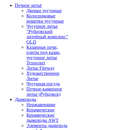
Печное литьё
Дверки чугунные
Колосниковые
решетки чугунные
Чугунное литье
"Рубцовский
литейный комплекс"
OLD
Казанные печи,
плиты под казан,
чугунное литье
Технолит
Литье Fireway
Художественное
Литье
Чугунная посуда
Печное-каминное
литье (Рубцовск)
Дымоходы
Нержавеющие
Керамические
Керамические
дымоходы AWT
Элементы дымохода