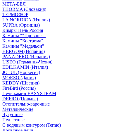
МЕТА-БЕЛ
THORMA (Словакия)
ТЕРМОФОР
LA NORDICA (Италия)
SUPRA (Франция)
Кимры-Печь Россия
Камины ""Прованс""
Камины "Кострома"
Камины "Медальон"
HERGOM (Испания)
PANADERO (Испания)
LISEO (Германия-Чехия)
EDILKAMIN (Италия)
JOTUL (Норвегия)
MORSO (Дания)
KEDDY (Швеция)
FireBird (Россия)
Печь-камин EASYSTEAM
DEFRO (Польша)
Отопительно-варочные
Металлические
Чугунные
Пеллетные
С водяным контуром (Termo)
Дровяные печи