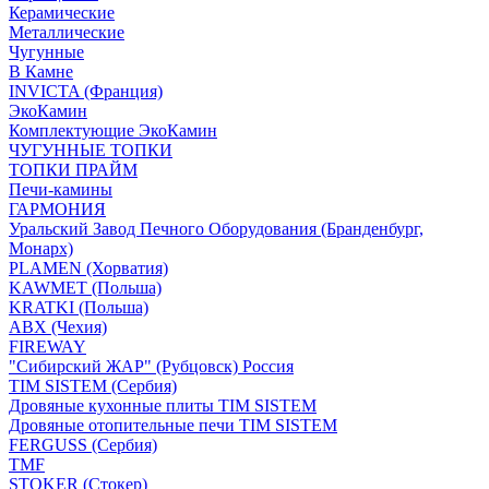
Керамические
Металлические
Чугунные
В Камне
INVICTA (Франция)
ЭкоКамин
Комплектующие ЭкоКамин
ЧУГУННЫЕ ТОПКИ
ТОПКИ ПРАЙМ
Печи-камины
ГАРМОНИЯ
Уральский Завод Печного Оборудования (Бранденбург,
Монарх)
PLAMEN (Хорватия)
KAWMET (Польша)
KRATKI (Польша)
ABX (Чехия)
FIREWAY
"Сибирский ЖАР" (Рубцовск) Россия
TIM SISTEM (Сербия)
Дровяные кухонные плиты TIM SISTEM
Дровяные отопительные печи TIM SISTEM
FERGUSS (Сербия)
TMF
STOKER (Стокер)