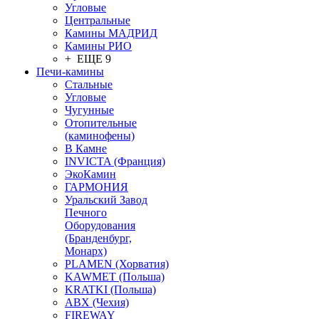
Угловые
Центральные
Камины МАДРИД
Камины РИО
+ ЕЩЕ 9
Печи-камины
Стальные
Угловые
Чугунные
Отопительные
(каминофены)
В Камне
INVICTA (Франция)
ЭкоКамин
ГАРМОНИЯ
Уральский Завод
Печного
Оборудования
(Бранденбург,
Монарх)
PLAMEN (Хорватия)
KAWMET (Польша)
KRATKI (Польша)
ABX (Чехия)
FIREWAY