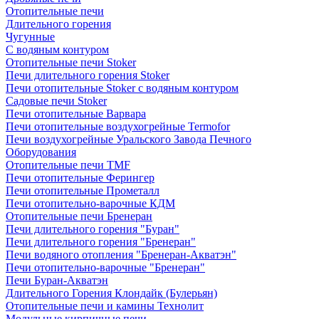
Отопительные печи
Длительного горения
Чугунные
C водяным контуром
Отопительные печи Stoker
Печи длительного горения Stoker
Печи отопительные Stoker с водяным контуром
Садовые печи Stoker
Печи отопительные Варвара
Печи отопительные воздухогрейные Termofor
Печи воздухогрейные Уральского Завода Печного
Оборудования
Отопительные печи TMF
Печи отопительные Ферингер
Печи отопительные Прометалл
Печи отопительно-варочные КДМ
Отопительные печи Бренеран
Печи длительного горения "Буран"
Печи длительного горения "Бренеран"
Печи водяного отопления "Бренеран-Акватэн"
Печи отопительно-варочные "Бренеран"
Печи Буран-Акватэн
Длительного Горения Клондайк (Булерьян)
Отопительные печи и камины Технолит
Модульные кирпичные печи