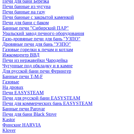
Печи для бани Березка
Печи банные из чугуна
Печи банные на газу
Печи банные с закрытой каменкой
Печи для бани с баком
Банные печи "Сибирский ПАР"
Уральский завод печного оборудования
Газо-дровяные печи для бань "УЗПО"
Дровяные печи для бань "УЗПО"
Газовые горелки к печам и котлам
Ижкомцентр ВВД
Печи из нержавейки Чародейка
Чугунные под обкладку и в камне
Для русской бани печи Ферингер
Банные печи T-M-F
Газовые
На дровах
Печи EASYSTEAM
Печи для русской бани EASYSTEAM
Печи для коммерческих бань EASYSTEAM
Банные печи Parovar
Печи для бани Black Stove
Kastor
Финские HARVIA
Klover