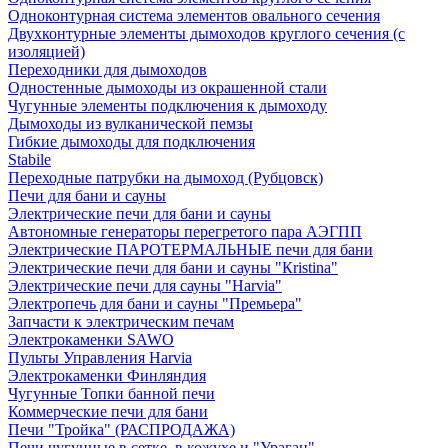
Одноконтурная система элементов овального сечения
Двухконтурные элементы дымоходов круглого сечения (с
изоляцией)
Переходники для дымоходов
Одностенные дымоходы из окрашенной стали
Чугунные элементы подключения к дымоходу
Дымоходы из вулканической пемзы
Гибкие дымоходы для подключения
Stabile
Переходные патрубки на дымоход (Рубцовск)
Печи для бани и сауны
Электрические печи для бани и сауны
Автономные генераторы перегретого пара АЭГПП
Электрические ПАРОТЕРМАЛЬНЫЕ печи для бани
Электрические печи для бани и сауны "Кristina"
Электрические печи для сауны "Harvia"
Электропечь для бани и сауны "Премьера"
Запчасти к электрическим печам
Электрокаменки SAWO
Пульты Управления Harvia
Электрокаменки Финляндия
Чугунные Топки банной печи
Коммерческие печи для бани
Печи "Тройка" (РАСПРОДАЖА)
Печи чугунные в сетке, в кожухе и "Ураган"