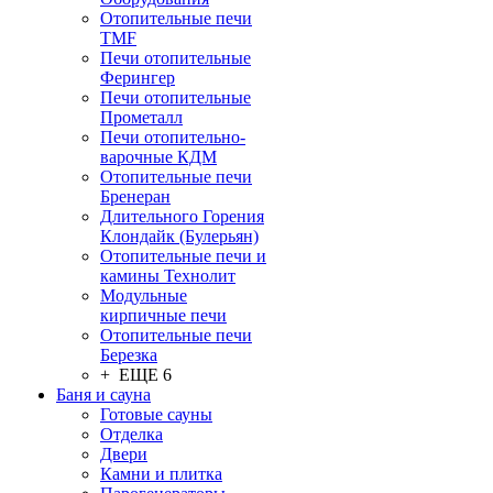
Отопительные печи
TMF
Печи отопительные
Ферингер
Печи отопительные
Прометалл
Печи отопительно-
варочные КДМ
Отопительные печи
Бренеран
Длительного Горения
Клондайк (Булерьян)
Отопительные печи и
камины Технолит
Модульные
кирпичные печи
Отопительные печи
Березка
+ ЕЩЕ 6
Баня и сауна
Готовые сауны
Отделка
Двери
Камни и плитка