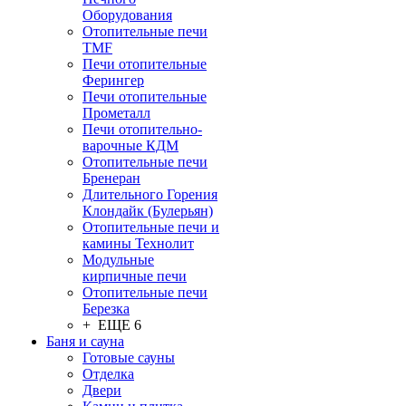
Оборудования
Отопительные печи
TMF
Печи отопительные
Ферингер
Печи отопительные
Прометалл
Печи отопительно-
варочные КДМ
Отопительные печи
Бренеран
Длительного Горения
Клондайк (Булерьян)
Отопительные печи и
камины Технолит
Модульные
кирпичные печи
Отопительные печи
Березка
+ ЕЩЕ 6
Баня и сауна
Готовые сауны
Отделка
Двери