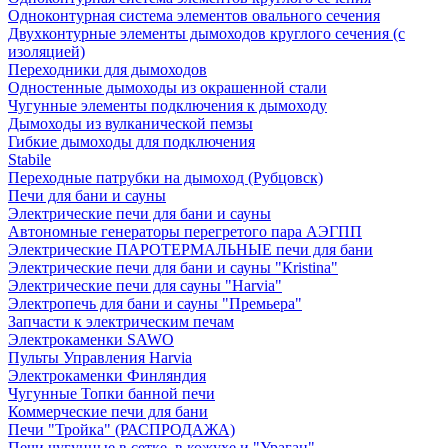
Одноконтурная система элементов овального сечения
Двухконтурные элементы дымоходов круглого сечения (с
изоляцией)
Переходники для дымоходов
Одностенные дымоходы из окрашенной стали
Чугунные элементы подключения к дымоходу
Дымоходы из вулканической пемзы
Гибкие дымоходы для подключения
Stabile
Переходные патрубки на дымоход (Рубцовск)
Печи для бани и сауны
Электрические печи для бани и сауны
Автономные генераторы перегретого пара АЭГПП
Электрические ПАРОТЕРМАЛЬНЫЕ печи для бани
Электрические печи для бани и сауны "Кristina"
Электрические печи для сауны "Harvia"
Электропечь для бани и сауны "Премьера"
Запчасти к электрическим печам
Электрокаменки SAWO
Пульты Управления Harvia
Электрокаменки Финляндия
Чугунные Топки банной печи
Коммерческие печи для бани
Печи "Тройка" (РАСПРОДАЖА)
Печи чугунные в сетке, в кожухе и "Ураган"