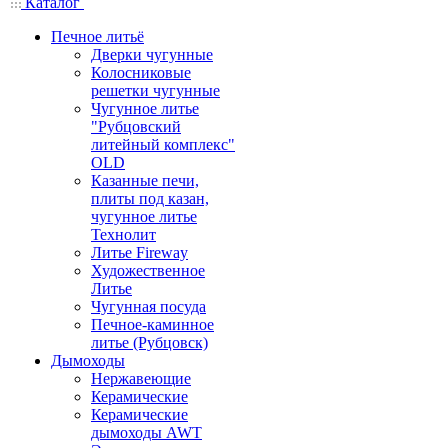
Каталог
Печное литьё
Дверки чугунные
Колосниковые
решетки чугунные
Чугунное литье
"Рубцовский
литейный комплекс"
OLD
Казанные печи,
плиты под казан,
чугунное литье
Технолит
Литье Fireway
Художественное
Литье
Чугунная посуда
Печное-каминное
литье (Рубцовск)
Дымоходы
Нержавеющие
Керамические
Керамические
дымоходы AWT