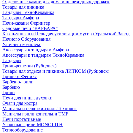
Отделочные камни для дома и пешеходных дорожек
Товары для пикника
Тандыры ТехноКерамика
Тандыры Амфора
Печи-казаны Ферингер
Садовые печи "ВАРВАРА"
Казан-мангал и Печь для утилизации мусора Уральский Завод
Печного Оборудования
Уличный комплекс
Аксессуары к тандырам Амфора
Аксессуары к тандырам ТехноКерамика
Тандыры
Гриль-решетки (Рубцовск)
Товары для отдыха и пикника ЛИТКОМ (Рубцовск)
Гриль от Феникс
Барбекю-грили
Барбекю
Грили
Печи для пицы, духовки
Очаги для костра
Мангалы и решетки-гриль Технолит
Мангалы грили коптильни TMF
Печи портативные
Угольные грили MONOLITH
Теплооборудование