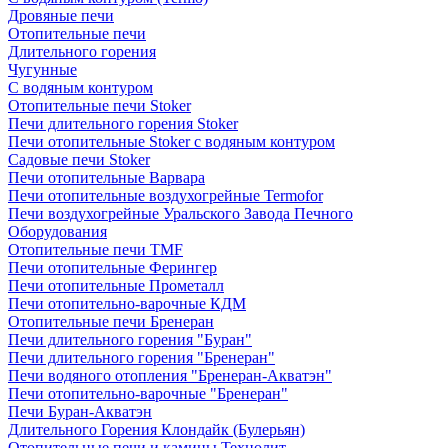
Дровяные печи
Отопительные печи
Длительного горения
Чугунные
C водяным контуром
Отопительные печи Stoker
Печи длительного горения Stoker
Печи отопительные Stoker с водяным контуром
Садовые печи Stoker
Печи отопительные Варвара
Печи отопительные воздухогрейные Termofor
Печи воздухогрейные Уральского Завода Печного
Оборудования
Отопительные печи TMF
Печи отопительные Ферингер
Печи отопительные Прометалл
Печи отопительно-варочные КДМ
Отопительные печи Бренеран
Печи длительного горения "Буран"
Печи длительного горения "Бренеран"
Печи водяного отопления "Бренеран-Акватэн"
Печи отопительно-варочные "Бренеран"
Печи Буран-Акватэн
Длительного Горения Клондайк (Булерьян)
Отопительные печи и камины Технолит