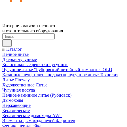
Интернет-магазин печного
и отопительного оборудования
Каталог
Печное литьё
Дверки чугунные
Колосниковые решетки чугунные
Чугунное литье "Рубцовский литейный комплекс" OLD
Казанные печи, плиты под казан, чугунное литье Технолит
Литье Fireway
Художественное Литье
Чугунная посуда
Печное-каминное литье (Рубцовск)
Дымоходы
Нержавеющие
Керамические
Керамические дымоходы AWT
Элементы дымохода печей Ферингер
Феникс нержавейка