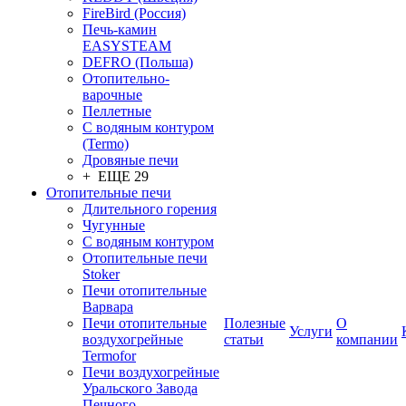
FireBird (Россия)
Печь-камин
EASYSTEAM
DEFRO (Польша)
Отопительно-
варочные
Пеллетные
С водяным контуром
(Termo)
Дровяные печи
+ ЕЩЕ 29
Отопительные печи
Длительного горения
Чугунные
C водяным контуром
Отопительные печи
Stoker
Печи отопительные
Варвара
Печи отопительные
Полезные
О
Услуги
воздухогрейные
статьи
компании
Termofor
Печи воздухогрейные
Уральского Завода
Печного