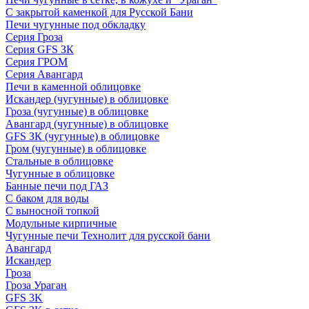
С закрытой каменкой для Русской Бани
Печи чугунные под обкладку
Серия Гроза
Серия GFS ЗК
Серия ГРОМ
Серия Авангард
Печи в каменной облицовке
Искандер (чугунные) в облицовке
Гроза (чугунные) в облицовке
Авангард (чугунные) в облицовке
GFS ЗК (чугунные) в облицовке
Гром (чугунные) в облицовке
Стальные в облицовке
Чугунные в облицовке
Банные печи под ГАЗ
С баком для воды
С выносной топкой
Модульные кирпичные
Чугунные печи Технолит для русской бани
Авангард
Искандер
Гроза
Гроза Ураган
GFS 3K