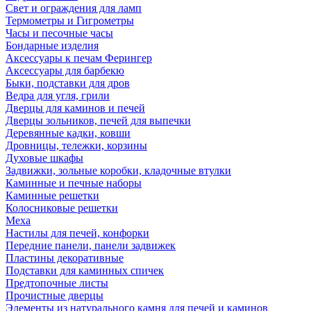
Свет и ограждения для ламп
Термометры и Гигрометры
Часы и песочные часы
Бондарные изделия
Аксессуары к печам Ферингер
Аксессуары для барбекю
Быки, подставки для дров
Ведра для угля, грили
Дверцы для каминов и печей
Дверцы зольников, печей для выпечки
Деревянные кадки, ковши
Дровницы, тележки, корзины
Духовые шкафы
Задвижки, зольные коробки, кладочные втулки
Каминные и печные наборы
Каминные решетки
Колосниковые решетки
Меха
Настилы для печей, конфорки
Передние панели, панели задвижек
Пластины декоративные
Подставки для каминных спичек
Предтопочные листы
Прочистные дверцы
Элементы из натурального камня для печей и каминов