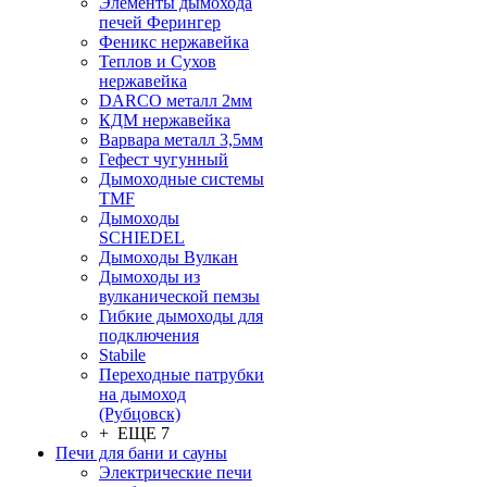
Элементы дымохода
печей Ферингер
Феникс нержавейка
Теплов и Сухов
нержавейка
DARCO металл 2мм
КДМ нержавейка
Варвара металл 3,5мм
Гефест чугунный
Дымоходные системы
TMF
Дымоходы
SCHIEDEL
Дымоходы Вулкан
Дымоходы из
вулканической пемзы
Гибкие дымоходы для
подключения
Stabile
Переходные патрубки
на дымоход
(Рубцовск)
+ ЕЩЕ 7
Печи для бани и сауны
Электрические печи