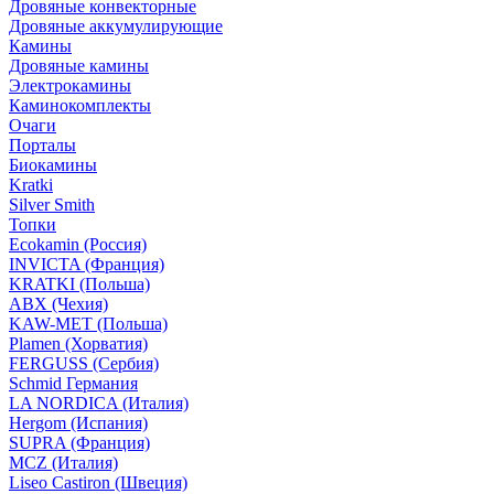
Дровяные конвекторные
Дровяные аккумулирующие
Камины
Дровяные камины
Электрокамины
Каминокомплекты
Очаги
Порталы
Биокамины
Kratki
Silver Smith
Топки
Ecokamin (Россия)
INVICTA (Франция)
KRATKI (Польша)
ABX (Чехия)
KAW-MET (Польша)
Plamen (Хорватия)
FERGUSS (Сербия)
Schmid Германия
LA NORDICA (Италия)
Hergom (Испания)
SUPRA (Франция)
MCZ (Италия)
Liseo Castiron (Швеция)