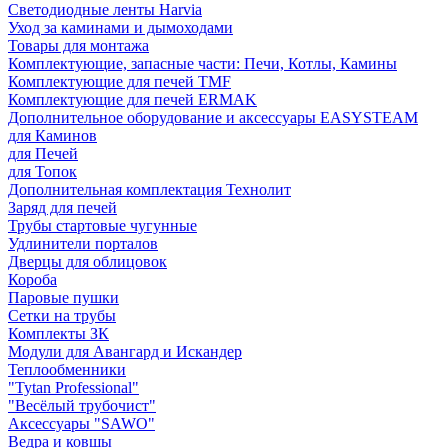
Светодиодные ленты Harvia
Уход за каминами и дымоходами
Товары для монтажа
Комплектующие, запасные части: Печи, Котлы, Камины
Комплектующие для печей TMF
Комплектующие для печей ERMAK
Дополнительное оборудование и аксессуары EASYSTEAM
для Каминов
для Печей
для Топок
Дополнительная комплектация Технолит
Заряд для печей
Трубы стартовые чугунные
Удлинители порталов
Дверцы для облицовок
Короба
Паровые пушки
Сетки на трубы
Комплекты ЗК
Модули для Авангард и Искандер
Теплообменники
"Tytan Professional"
"Весёлый трубочист"
Аксессуары "SAWO"
Ведра и ковшы