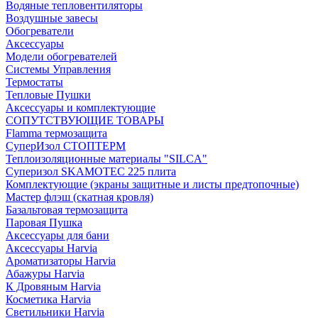
Водяные тепловентиляторы
Воздушные завесы
Обогреватели
Аксессуары
Модели обогревателей
Системы Управления
Термостаты
Тепловые Пушки
Аксессуары и комплектующие
СОПУТСТВУЮЩИЕ ТОВАРЫ
Flamma термозащита
СуперИзол СТОПТЕРМ
Теплоизоляционные материалы "SILCA"
Суперизол SKAMOTEC 225 плита
Комплектующие (экраны защитные и листы предтопочные)
Мастер флэш (скатная кровля)
Базальтовая термозащита
Паровая Пушка
Аксессуары для бани
Аксессуары Harvia
Ароматизаторы Harvia
Абажуры Harvia
К Дровяным Harvia
Косметика Harvia
Светильники Harvia