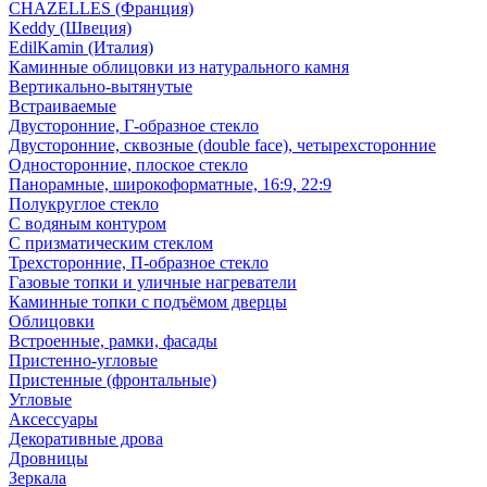
CHAZELLES (Франция)
Keddy (Швеция)
EdilKamin (Италия)
Каминные облицовки из натурального камня
Вертикально-вытянутые
Встраиваемые
Двусторонние, Г-образное стекло
Двусторонние, сквозные (double face), четырехсторонние
Односторонние, плоское стекло
Панорамные, широкоформатные, 16:9, 22:9
Полукруглое стекло
С водяным контуром
С призматическим стеклом
Трехсторонние, П-образное стекло
Газовые топки и уличные нагреватели
Каминные топки с подъёмом дверцы
Облицовки
Встроенные, рамки, фасады
Пристенно-угловые
Пристенные (фронтальные)
Угловые
Аксессуары
Декоративные дрова
Дровницы
Зеркала