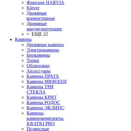
Финские HARVIA
Klover
Дровяные
конвекторные
Дровяные
аккумулирующие
+ ЕЩЕ 22
Камины
Дровяные камины
Электрокамины
Биокамины
Топки
Облицовки
Аксессуары
Камины ПРАГА
Камины МЮНХЕН
Камины ТРИ
СТЕКЛА
Камины КРИТ
Камины РОДОС
Камины ЭКЛИПС
Камины,
каминокомплекты
KRATKI PRO
Подвесные