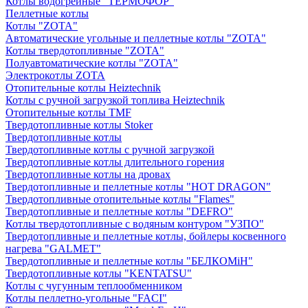
Котлы водогрейные "ТЕРМОФОР"
Пеллетные котлы
Котлы "ZOTA"
Автоматические угольные и пеллетные котлы "ZOTA"
Котлы твердотопливные "ZOTA"
Полуавтоматические котлы "ZOTA"
Электрокотлы ZOTA
Отопительные котлы Heiztechnik
Котлы с ручной загрузкой топлива Heiztechnik
Отопительные котлы TMF
Твердотопливные котлы Stoker
Твердотопливные котлы
Твердотопливные котлы с ручной загрузкой
Твердотопливные котлы длительного горения
Твердотопливные котлы на дровах
Твердотопливные и пеллетные котлы "HOT DRAGON"
Твердотопливные отопительные котлы "Flames"
Твердотопливные и пеллетные котлы "DEFRO"
Котлы твердотопливные с водяным контуром "УЗПО"
Твердотопливные и пеллетные котлы, бойлеры косвенного
нагрева "GALMET"
Твердотопливные и пеллетные котлы "БЕЛКОМiН"
Твердотопливные котлы "KENTATSU"
Котлы с чугунным теплообменником
Котлы пеллетно-угольные "FACI"