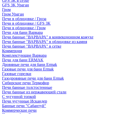
GFS 3K в сетке
GFS 3K Ураган
Гром
Гром Ураган
Печи в облицовке / Гроза
Печи в облицовке / GFS 3K
Печи в облицовке / Гром
Печи для бани Варвара
Печи банные "ВАРВАРА" в конвекционном кожухе
Печи банные "ВАРВАРА" в облицовке из камня
Печи банные "ВАРВАРА" в сетке
Коммерция
Комплектующие Варвара
Печи для бани ERMAK
Дровяные печи для бани Ermak
Газовые печи для бани Ermak
Газовые горелки
Газодровяные печи для бани Ermak
Сибирские печи Термофор
Печи банные толстостенные
Печи банные из нержавеющей стали
С чугунной топкой
Печи чугунные Искандер
Банные печи "Сабантуй"
Коммерческие печи