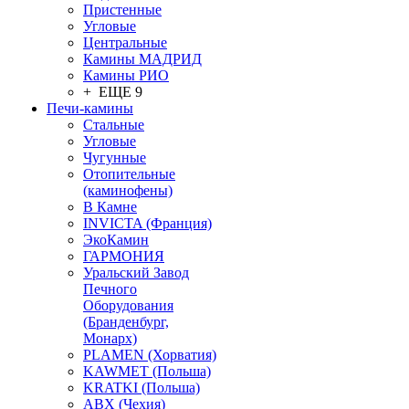
Пристенные
Угловые
Центральные
Камины МАДРИД
Камины РИО
+ ЕЩЕ 9
Печи-камины
Стальные
Угловые
Чугунные
Отопительные
(каминофены)
В Камне
INVICTA (Франция)
ЭкоКамин
ГАРМОНИЯ
Уральский Завод
Печного
Оборудования
(Бранденбург,
Монарх)
PLAMEN (Хорватия)
KAWMET (Польша)
KRATKI (Польша)
ABX (Чехия)