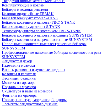
Твердотопливные котлы "Metal-FacH"
Комплектующие к котлам
Бойлеры и водонагреватели
Колонки водогрейные ERMAK
Баки теплоаккумуляторы S-TANK
Бойлеры косвенного нагрева (ГВС) S-TANK
Баки холодоаккумуляторы S-TANK
Теплоаккумуляторы со змеевиком ГВС S-TANK
Бойлеры косвенного нагрева напольные SUNSYSTEM
Бойлеры косвенного нагрева настенные SUNSYSTEM
Напольные накопительные электрические бойлеры
SUNSYSTEM
Профессиональные напольные бойлеры косвенного нагрева
SUNSYSTEM
Ландшафт и декор
Изделия из мрамора
Ванны, раковины и душевые поддоны
Колонны и капители
Лестницы, балясины
Мозаика из мрамора
Порталы из мрамора
Скульптура и вазы из мрамора
Фонтаны из мрамора
Цоколи, плинтуса, молдинги, бордюры
Элементы ландшафтного дизайна