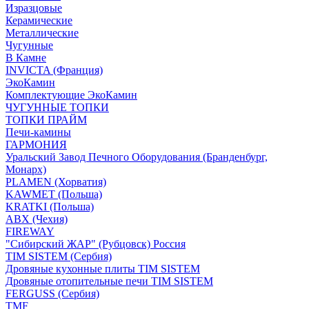
Изразцовые
Керамические
Металлические
Чугунные
В Камне
INVICTA (Франция)
ЭкоКамин
Комплектующие ЭкоКамин
ЧУГУННЫЕ ТОПКИ
ТОПКИ ПРАЙМ
Печи-камины
ГАРМОНИЯ
Уральский Завод Печного Оборудования (Бранденбург,
Монарх)
PLAMEN (Хорватия)
KAWMET (Польша)
KRATKI (Польша)
ABX (Чехия)
FIREWAY
"Сибирский ЖАР" (Рубцовск) Россия
TIM SISTEM (Сербия)
Дровяные кухонные плиты TIM SISTEM
Дровяные отопительные печи TIM SISTEM
FERGUSS (Сербия)
TMF