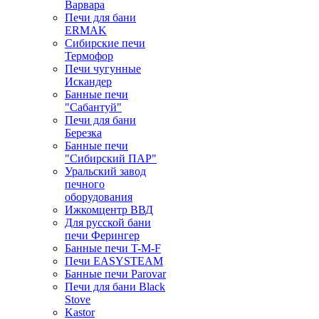
Варвара
Печи для бани
ERMAK
Сибирские печи
Термофор
Печи чугунные
Искандер
Банные печи
"Сабантуй"
Печи для бани
Березка
Банные печи
"Сибирский ПАР"
Уральский завод
печного
оборудования
Ижкомцентр ВВД
Для русской бани
печи Ферингер
Банные печи T-M-F
Печи EASYSTEAM
Банные печи Parovar
Печи для бани Black
Stove
Kastor