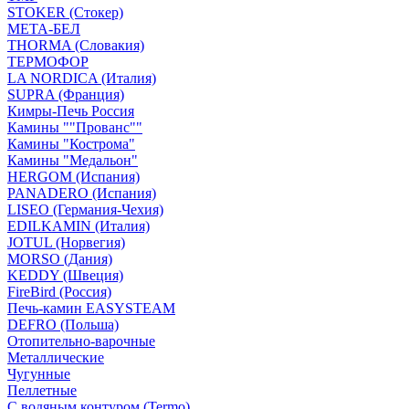
STOKER (Стокер)
МЕТА-БЕЛ
THORMA (Словакия)
ТЕРМОФОР
LA NORDICA (Италия)
SUPRA (Франция)
Кимры-Печь Россия
Камины ""Прованс""
Камины "Кострома"
Камины "Медальон"
HERGOM (Испания)
PANADERO (Испания)
LISEO (Германия-Чехия)
EDILKAMIN (Италия)
JOTUL (Норвегия)
MORSO (Дания)
KEDDY (Швеция)
FireBird (Россия)
Печь-камин EASYSTEAM
DEFRO (Польша)
Отопительно-варочные
Металлические
Чугунные
Пеллетные
С водяным контуром (Termo)