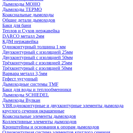
Дымоходы МОНО
Дымоходы ТЕРМО
Коаксиальные дымоходы
Общие детали дымоходов
Баки для бани
Теплов и Сухов нержавейка
DARCO металл 2мм
КДМ нержавейка
Одноконтурный толщина 1 мм
Двухконтурный с изоляцией 25мм
Двухконтурный с изоляцией 50мм
Трёхконтурный с изоляцией 25мм
Трёхконтурный с изоляцией 50мм
Варвара металл 3,5мм
Гефест чугунный
Дымоходные системы TMF
Баки для воды и теплообменники
Дымоходы SCHIEDEL
Дымоходы Вулкан
VBR:одноконтурные и двухконтурные элементы дымохода
круглого сечения окрашенные
Коаксиальные элементы дымоходов
Коллективные элементы дымоходов
Кронштейны и основания к опорам дымоходов
Одноконтурная система элементов круглого сечения