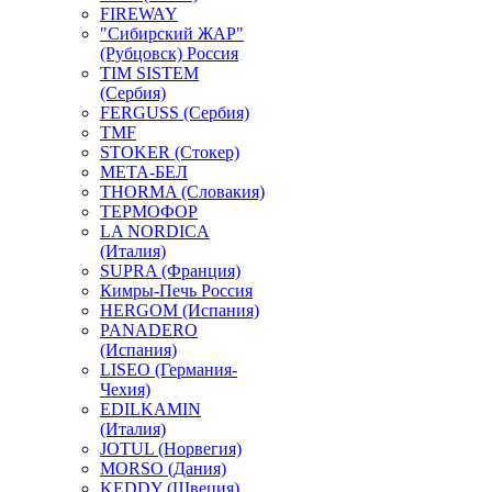
FIREWAY
"Сибирский ЖАР"
(Рубцовск) Россия
TIM SISTEM
(Сербия)
FERGUSS (Сербия)
TMF
STOKER (Стокер)
МЕТА-БЕЛ
THORMA (Словакия)
ТЕРМОФОР
LA NORDICA
(Италия)
SUPRA (Франция)
Кимры-Печь Россия
HERGOM (Испания)
PANADERO
(Испания)
LISEO (Германия-
Чехия)
EDILKAMIN
(Италия)
JOTUL (Норвегия)
MORSO (Дания)
KEDDY (Швеция)