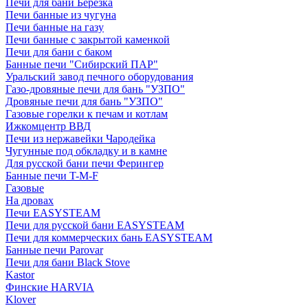
Печи для бани Березка
Печи банные из чугуна
Печи банные на газу
Печи банные с закрытой каменкой
Печи для бани с баком
Банные печи "Сибирский ПАР"
Уральский завод печного оборудования
Газо-дровяные печи для бань "УЗПО"
Дровяные печи для бань "УЗПО"
Газовые горелки к печам и котлам
Ижкомцентр ВВД
Печи из нержавейки Чародейка
Чугунные под обкладку и в камне
Для русской бани печи Ферингер
Банные печи T-M-F
Газовые
На дровах
Печи EASYSTEAM
Печи для русской бани EASYSTEAM
Печи для коммерческих бань EASYSTEAM
Банные печи Parovar
Печи для бани Black Stove
Kastor
Финские HARVIA
Klover