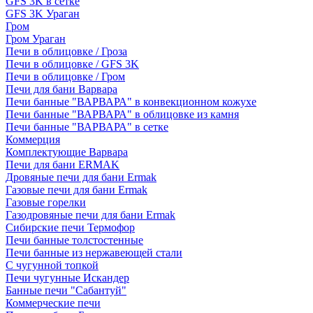
GFS 3K в сетке
GFS 3K Ураган
Гром
Гром Ураган
Печи в облицовке / Гроза
Печи в облицовке / GFS 3K
Печи в облицовке / Гром
Печи для бани Варвара
Печи банные "ВАРВАРА" в конвекционном кожухе
Печи банные "ВАРВАРА" в облицовке из камня
Печи банные "ВАРВАРА" в сетке
Коммерция
Комплектующие Варвара
Печи для бани ERMAK
Дровяные печи для бани Ermak
Газовые печи для бани Ermak
Газовые горелки
Газодровяные печи для бани Ermak
Сибирские печи Термофор
Печи банные толстостенные
Печи банные из нержавеющей стали
С чугунной топкой
Печи чугунные Искандер
Банные печи "Сабантуй"
Коммерческие печи