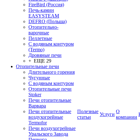
FireBird (Россия)
Печь-камин
EASYSTEAM
DEFRO (Польша)
Отопительно-
варочные
Пеллетные
С водяным контуром
(Termo)
Дровяные печи
+ ЕЩЕ 29
Отопительные печи
Длительного горения
Чугунные
C водяным контуром
Отопительные печи
Stoker
Печи отопительные
Варвара
Печи отопительные
Полезные
О
Услуги
воздухогрейные
статьи
компании
Termofor
Печи воздухогрейные
Уральского Завода
Печного