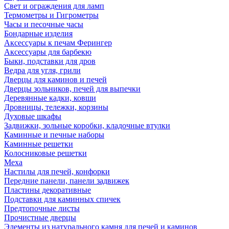
Свет и ограждения для ламп
Термометры и Гигрометры
Часы и песочные часы
Бондарные изделия
Аксессуары к печам Ферингер
Аксессуары для барбекю
Быки, подставки для дров
Ведра для угля, грили
Дверцы для каминов и печей
Дверцы зольников, печей для выпечки
Деревянные кадки, ковши
Дровницы, тележки, корзины
Духовые шкафы
Задвижки, зольные коробки, кладочные втулки
Каминные и печные наборы
Каминные решетки
Колосниковые решетки
Меха
Настилы для печей, конфорки
Передние панели, панели задвижек
Пластины декоративные
Подставки для каминных спичек
Предтопочные листы
Прочистные дверцы
Элементы из натурального камня для печей и каминов