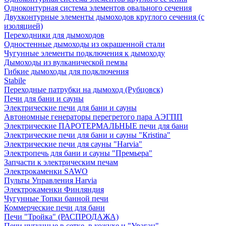
Одноконтурная система элементов овального сечения
Двухконтурные элементы дымоходов круглого сечения (с
изоляцией)
Переходники для дымоходов
Одностенные дымоходы из окрашенной стали
Чугунные элементы подключения к дымоходу
Дымоходы из вулканической пемзы
Гибкие дымоходы для подключения
Stabile
Переходные патрубки на дымоход (Рубцовск)
Печи для бани и сауны
Электрические печи для бани и сауны
Автономные генераторы перегретого пара АЭГПП
Электрические ПАРОТЕРМАЛЬНЫЕ печи для бани
Электрические печи для бани и сауны "Кristina"
Электрические печи для сауны "Harvia"
Электропечь для бани и сауны "Премьера"
Запчасти к электрическим печам
Электрокаменки SAWO
Пульты Управления Harvia
Электрокаменки Финляндия
Чугунные Топки банной печи
Коммерческие печи для бани
Печи "Тройка" (РАСПРОДАЖА)
Печи чугунные в сетке, в кожухе и "Ураган"