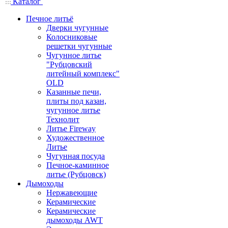
Каталог
Печное литьё
Дверки чугунные
Колосниковые
решетки чугунные
Чугунное литье
"Рубцовский
литейный комплекс"
OLD
Казанные печи,
плиты под казан,
чугунное литье
Технолит
Литье Fireway
Художественное
Литье
Чугунная посуда
Печное-каминное
литье (Рубцовск)
Дымоходы
Нержавеющие
Керамические
Керамические
дымоходы AWT