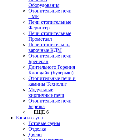
Оборудования
Отопительные печи
TMF
Печи отопительные
Ферингер
Печи отопительные
Прометалл
Печи отопительно-
варочные КДМ
Отопительные печи
Бренеран
Длительного Горения
Клондайк (Булерьян)
Отопительные печи и
камины Технолит
Модульные
кирпичные печи
Отопительные печи
Березка
+ ЕЩЕ 6
Баня и сауна
Готовые сауны
Отделка
Двери