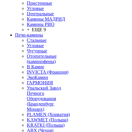
Пристенные
Угловые
Центральные
Камины МАДРИД
Камины РИО
+ ЕЩЕ 9
Печи-камины
Стальные
Угловые
Чугунные
Отопительные
(каминофены)
В Камне
INVICTA (Франция)
ЭкоКамин
ГАРМОНИЯ
Уральский Завод
Печного
Оборудования
(Бранденбург,
Монарх)
PLAMEN (Хорватия)
KAWMET (Польша)
KRATKI (Польша)
ABX (Чехия)