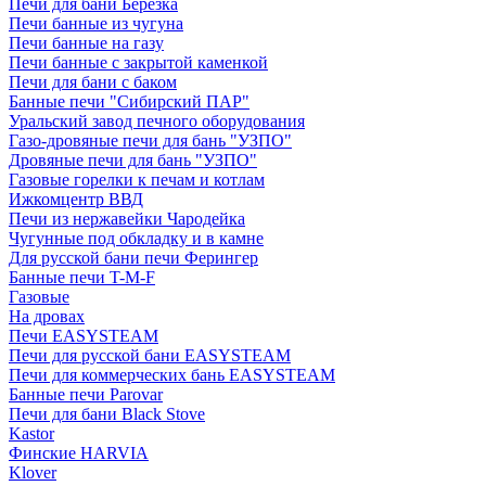
Печи для бани Березка
Печи банные из чугуна
Печи банные на газу
Печи банные с закрытой каменкой
Печи для бани с баком
Банные печи "Сибирский ПАР"
Уральский завод печного оборудования
Газо-дровяные печи для бань "УЗПО"
Дровяные печи для бань "УЗПО"
Газовые горелки к печам и котлам
Ижкомцентр ВВД
Печи из нержавейки Чародейка
Чугунные под обкладку и в камне
Для русской бани печи Ферингер
Банные печи T-M-F
Газовые
На дровах
Печи EASYSTEAM
Печи для русской бани EASYSTEAM
Печи для коммерческих бань EASYSTEAM
Банные печи Parovar
Печи для бани Black Stove
Kastor
Финские HARVIA
Klover