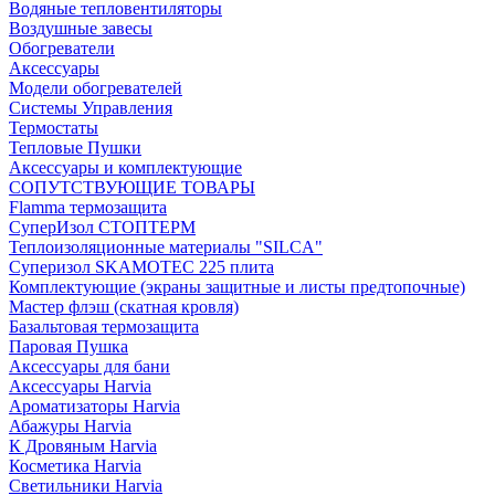
Водяные тепловентиляторы
Воздушные завесы
Обогреватели
Аксессуары
Модели обогревателей
Системы Управления
Термостаты
Тепловые Пушки
Аксессуары и комплектующие
СОПУТСТВУЮЩИЕ ТОВАРЫ
Flamma термозащита
СуперИзол СТОПТЕРМ
Теплоизоляционные материалы "SILCA"
Суперизол SKAMOTEC 225 плита
Комплектующие (экраны защитные и листы предтопочные)
Мастер флэш (скатная кровля)
Базальтовая термозащита
Паровая Пушка
Аксессуары для бани
Аксессуары Harvia
Ароматизаторы Harvia
Абажуры Harvia
К Дровяным Harvia
Косметика Harvia
Светильники Harvia