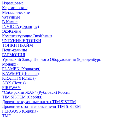
Изразцовые
Керамические
Металлические
Чугунные
В Камне
INVICTA (Франция)
ЭкоКамин
Комплектующие ЭкоКамин
ЧУГУННЫЕ ТОПКИ
ТОПКИ ПРАЙМ
Печи-камины
ГАРМОНИЯ
Уральский Завод Печного Оборудования (Бранденбург,
Монарх)
PLAMEN (Хорватия)
KAWMET (Польша)
KRATKI (Польша)
ABX (Чехия)
FIREWAY
"Сибирский ЖАР" (Рубцовск) Россия
TIM SISTEM (Сербия)
Дровяные кухонные плиты TIM SISTEM
Дровяные отопительные печи TIM SISTEM
FERGUSS (Сербия)
TMF