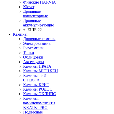
Финские HARVIA
Klover
Дровяные
конвекторные
Дровяные
аккумулирующие
+ ЕЩЕ 22
Камины
Дровяные камины
Электрокамины
Биокамины
Топки
Облицовки
Аксессуары
Камины ПРАГА
Камины МЮНХЕН
Камины ТРИ
СТЕКЛА
Камины КРИТ
Камины РОДОС
Камины ЭКЛИПС
Камины,
каминокомплекты
KRATKI PRO
Подвесные