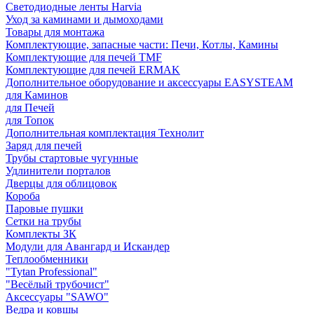
Светодиодные ленты Harvia
Уход за каминами и дымоходами
Товары для монтажа
Комплектующие, запасные части: Печи, Котлы, Камины
Комплектующие для печей TMF
Комплектующие для печей ERMAK
Дополнительное оборудование и аксессуары EASYSTEAM
для Каминов
для Печей
для Топок
Дополнительная комплектация Технолит
Заряд для печей
Трубы стартовые чугунные
Удлинители порталов
Дверцы для облицовок
Короба
Паровые пушки
Сетки на трубы
Комплекты ЗК
Модули для Авангард и Искандер
Теплообменники
"Tytan Professional"
"Весёлый трубочист"
Аксессуары "SAWO"
Ведра и ковшы