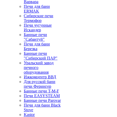
Варвара
Печи для бани
ERMAK
Сибирские печи
Термофор
Печи чугунные
Искандер
Банные печи
"Сабантуй"
Печи для бани
Березка
Банные печи
"Сибирский ПАР"
Уральский завод
печного
оборудования
Ижкомцентр ВВД
Для русской бани
печи Ферингер
Банные печи T-M-F
Печи EASYSTEAM
Банные печи Parovar
Печи для бани Black
Stove
Kastor