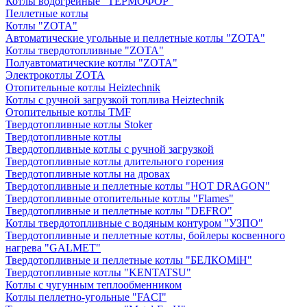
Котлы водогрейные "ТЕРМОФОР"
Пеллетные котлы
Котлы "ZOTA"
Автоматические угольные и пеллетные котлы "ZOTA"
Котлы твердотопливные "ZOTA"
Полуавтоматические котлы "ZOTA"
Электрокотлы ZOTA
Отопительные котлы Heiztechnik
Котлы с ручной загрузкой топлива Heiztechnik
Отопительные котлы TMF
Твердотопливные котлы Stoker
Твердотопливные котлы
Твердотопливные котлы с ручной загрузкой
Твердотопливные котлы длительного горения
Твердотопливные котлы на дровах
Твердотопливные и пеллетные котлы "HOT DRAGON"
Твердотопливные отопительные котлы "Flames"
Твердотопливные и пеллетные котлы "DEFRO"
Котлы твердотопливные с водяным контуром "УЗПО"
Твердотопливные и пеллетные котлы, бойлеры косвенного
нагрева "GALMET"
Твердотопливные и пеллетные котлы "БЕЛКОМiН"
Твердотопливные котлы "KENTATSU"
Котлы с чугунным теплообменником
Котлы пеллетно-угольные "FACI"