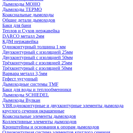
Дымоходы МОНО
Дымоходы ТЕРМО
Коаксиальные дымоходы
Общие детали дымоходов
Баки для бани
Теплов и Сухов нержавейка
DARCO металл 2мм
КДМ нержавейка
Одноконтурный толщина 1 мм
Двухконтурный с изоляцией 25мм
Двухконтурный с изоляцией 50мм
Трёхконтурный с изоляцией 25мм
Трёхконтурный с изоляцией 50мм
Варвара металл 3,5мм
Гефест чугунный
Дымоходные системы TMF
Баки для воды и теплообменники
Дымоходы SCHIEDEL
Дымоходы Вулкан
VBR:одноконтурные и двухконтурные элементы дымохода
круглого сечения окрашенные
Коаксиальные элементы дымоходов
Коллективные элементы дымоходов
Кронштейны и основания к опорам дымоходов
Одноконтурная система элементов круглого сечения