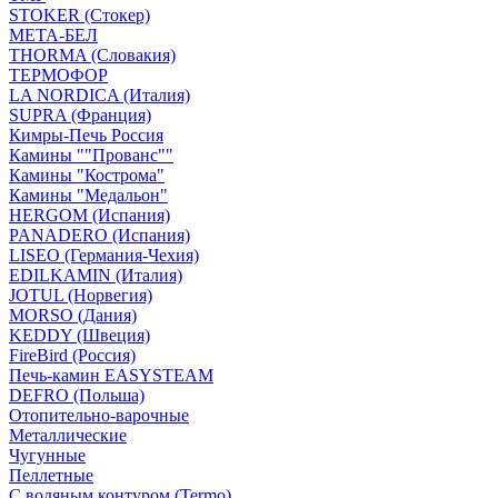
STOKER (Стокер)
МЕТА-БЕЛ
THORMA (Словакия)
ТЕРМОФОР
LA NORDICA (Италия)
SUPRA (Франция)
Кимры-Печь Россия
Камины ""Прованс""
Камины "Кострома"
Камины "Медальон"
HERGOM (Испания)
PANADERO (Испания)
LISEO (Германия-Чехия)
EDILKAMIN (Италия)
JOTUL (Норвегия)
MORSO (Дания)
KEDDY (Швеция)
FireBird (Россия)
Печь-камин EASYSTEAM
DEFRO (Польша)
Отопительно-варочные
Металлические
Чугунные
Пеллетные
С водяным контуром (Termo)