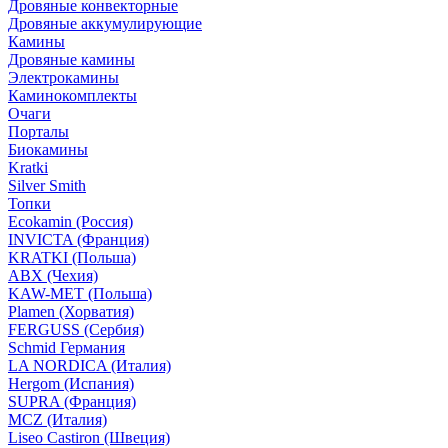
Дровяные конвекторные
Дровяные аккумулирующие
Камины
Дровяные камины
Электрокамины
Каминокомплекты
Очаги
Порталы
Биокамины
Kratki
Silver Smith
Топки
Ecokamin (Россия)
INVICTA (Франция)
KRATKI (Польша)
ABX (Чехия)
KAW-MET (Польша)
Plamen (Хорватия)
FERGUSS (Сербия)
Schmid Германия
LA NORDICA (Италия)
Hergom (Испания)
SUPRA (Франция)
MCZ (Италия)
Liseo Castiron (Швеция)