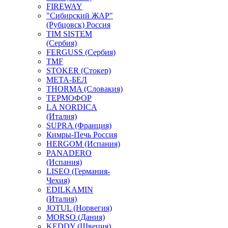
FIREWAY
"Сибирский ЖАР"
(Рубцовск) Россия
TIM SISTEM
(Сербия)
FERGUSS (Сербия)
TMF
STOKER (Стокер)
МЕТА-БЕЛ
THORMA (Словакия)
ТЕРМОФОР
LA NORDICA
(Италия)
SUPRA (Франция)
Кимры-Печь Россия
HERGOM (Испания)
PANADERO
(Испания)
LISEO (Германия-
Чехия)
EDILKAMIN
(Италия)
JOTUL (Норвегия)
MORSO (Дания)
KEDDY (Швеция)