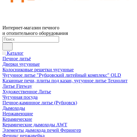
Интернет-магазин печного
и отопительного оборудования
Каталог
Печное литьё
Дверки чугунные
Колосниковые решетки чугунные
Чугунное литье "Рубцовский литейный комплекс" OLD
Казанные печи, плиты под казан, чугунное литье Технолит
Литье Fireway
Художественное Литье
Чугунная посуда
Печное-каминное литье (Рубцовск)
Дымоходы
Нержавеющие
Керамические
Керамические дымоходы AWT
Элементы дымохода печей Ферингер
Феникс нержавейка