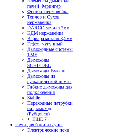
Элементы дымохода
печей Ферингер
Феникс нержавейка
Теплов и Сухов
нержавейка
DARCO металл 2мм
КДМ нержавейка
Варвара металл 3,5мм
Гефест чугунный
Дымоходные системы
TMF
Дымоходы
SCHIEDEL
Дымоходы Вулкан
Дымоходы из
вулканической пемзы
Гибкие дымоходы для
подключения
Stabile
Переходные патрубки
на дымоход
(Рубцовск)
+ ЕЩЕ 7
Печи для бани и сауны
Электрические печи