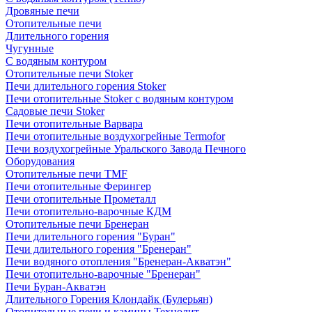
Дровяные печи
Отопительные печи
Длительного горения
Чугунные
C водяным контуром
Отопительные печи Stoker
Печи длительного горения Stoker
Печи отопительные Stoker с водяным контуром
Садовые печи Stoker
Печи отопительные Варвара
Печи отопительные воздухогрейные Termofor
Печи воздухогрейные Уральского Завода Печного
Оборудования
Отопительные печи TMF
Печи отопительные Ферингер
Печи отопительные Прометалл
Печи отопительно-варочные КДМ
Отопительные печи Бренеран
Печи длительного горения "Буран"
Печи длительного горения "Бренеран"
Печи водяного отопления "Бренеран-Акватэн"
Печи отопительно-варочные "Бренеран"
Печи Буран-Акватэн
Длительного Горения Клондайк (Булерьян)
Отопительные печи и камины Технолит