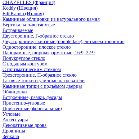
CHAZELLES (Франция)
Keddy (Швеция)
EdilKamin (Италия)
Каминные облицовки из натурального камня
Вертикально-вытянутые
Встраиваемые
Двусторонние, Г-образное стекло
Двусторонние, сквозные (double face), четырехсторонние
Односторонние, плоское стекло
Панорамные, широкоформатные, 16:9, 22:9
Полукруглое стекло
С водяным контуром
С призматическим стеклом
Трехсторонние, П-образное стекло
Газовые топки и уличные нагреватели
Каминные топки с подъёмом дверцы
Облицовки
Встроенные, рамки, фасады
Пристенно-угловые
Пристенные (фронтальные)
Угловые
Аксессуары
Декоративные дрова
Дровницы
Зеркала