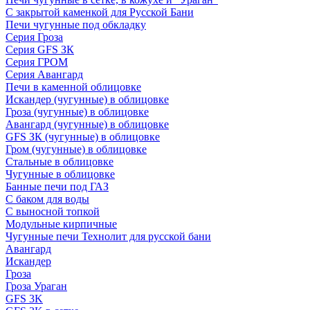
С закрытой каменкой для Русской Бани
Печи чугунные под обкладку
Серия Гроза
Серия GFS ЗК
Серия ГРОМ
Серия Авангард
Печи в каменной облицовке
Искандер (чугунные) в облицовке
Гроза (чугунные) в облицовке
Авангард (чугунные) в облицовке
GFS ЗК (чугунные) в облицовке
Гром (чугунные) в облицовке
Стальные в облицовке
Чугунные в облицовке
Банные печи под ГАЗ
С баком для воды
С выносной топкой
Модульные кирпичные
Чугунные печи Технолит для русской бани
Авангард
Искандер
Гроза
Гроза Ураган
GFS 3K