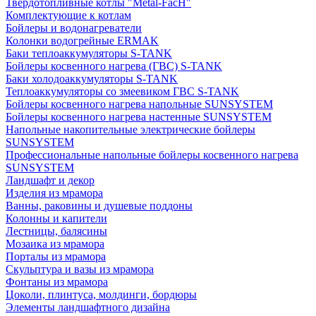
Твердотопливные котлы "Metal-FacH"
Комплектующие к котлам
Бойлеры и водонагреватели
Колонки водогрейные ERMAK
Баки теплоаккумуляторы S-TANK
Бойлеры косвенного нагрева (ГВС) S-TANK
Баки холодоаккумуляторы S-TANK
Теплоаккумуляторы со змеевиком ГВС S-TANK
Бойлеры косвенного нагрева напольные SUNSYSTEM
Бойлеры косвенного нагрева настенные SUNSYSTEM
Напольные накопительные электрические бойлеры
SUNSYSTEM
Профессиональные напольные бойлеры косвенного нагрева
SUNSYSTEM
Ландшафт и декор
Изделия из мрамора
Ванны, раковины и душевые поддоны
Колонны и капители
Лестницы, балясины
Мозаика из мрамора
Порталы из мрамора
Скульптура и вазы из мрамора
Фонтаны из мрамора
Цоколи, плинтуса, молдинги, бордюры
Элементы ландшафтного дизайна