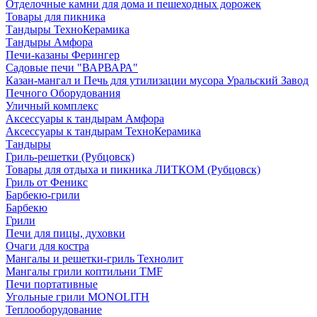
Отделочные камни для дома и пешеходных дорожек
Товары для пикника
Тандыры ТехноКерамика
Тандыры Амфора
Печи-казаны Ферингер
Садовые печи "ВАРВАРА"
Казан-мангал и Печь для утилизации мусора Уральский Завод
Печного Оборудования
Уличный комплекс
Аксессуары к тандырам Амфора
Аксессуары к тандырам ТехноКерамика
Тандыры
Гриль-решетки (Рубцовск)
Товары для отдыха и пикника ЛИТКОМ (Рубцовск)
Гриль от Феникс
Барбекю-грили
Барбекю
Грили
Печи для пицы, духовки
Очаги для костра
Мангалы и решетки-гриль Технолит
Мангалы грили коптильни TMF
Печи портативные
Угольные грили MONOLITH
Теплооборудование