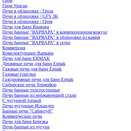
Гром
Гром Ураган
Печи в облицовке / Гроза
Печи в облицовке / GFS 3K
Печи в облицовке / Гром
Печи для бани Варвара
Печи банные "ВАРВАРА" в конвекционном кожухе
Печи банные "ВАРВАРА" в облицовке из камня
Печи банные "ВАРВАРА" в сетке
Коммерция
Комплектующие Варвара
Печи для бани ERMAK
Дровяные печи для бани Ermak
Газовые печи для бани Ermak
Газовые горелки
Газодровяные печи для бани Ermak
Сибирские печи Термофор
Печи банные толстостенные
Печи банные из нержавеющей стали
С чугунной топкой
Печи чугунные Искандер
Банные печи "Сабантуй"
Коммерческие печи
Печи для бани Березка
Печи банные из чугуна