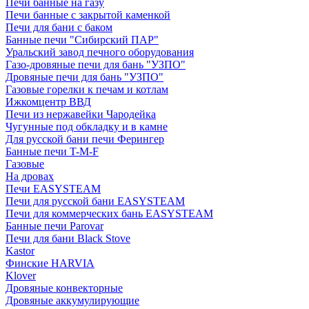
Печи банные на газу
Печи банные с закрытой каменкой
Печи для бани с баком
Банные печи "Сибирский ПАР"
Уральский завод печного оборудования
Газо-дровяные печи для бань "УЗПО"
Дровяные печи для бань "УЗПО"
Газовые горелки к печам и котлам
Ижкомцентр ВВД
Печи из нержавейки Чародейка
Чугунные под обкладку и в камне
Для русской бани печи Ферингер
Банные печи T-M-F
Газовые
На дровах
Печи EASYSTEAM
Печи для русской бани EASYSTEAM
Печи для коммерческих бань EASYSTEAM
Банные печи Parovar
Печи для бани Black Stove
Kastor
Финские HARVIA
Klover
Дровяные конвекторные
Дровяные аккумулирующие