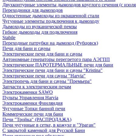
Двухконтурные элементы дымоходов круглого сечения (с изол
Переходники для дымоходов
Одностенные дымоходы из окрашенной стали
Чугунные элементы подключения к дымоходу
Дымоходы из вулканической пемзы
Гибкие дымоходы для подключения
Stabile
Переходные патрубки на дымоход (Рубцовск)
Печи для бани и сауны
Электрические печи для бани и сауны
Автономные генераторы перегретого пара АЭГПП
Электрические ПАРОТЕРМАЛЬНЫЕ печи для бани
Электрические печи для бани и сауны "Кristina"
Электрические печи для сауны "Harvia"
Электропечь для бани и сауны "Премьера"
Запчасти к электрическим печам
Электрокаменки SAWO
Пульты Управления Harvia
Электрокаменки Финляндия
Чугунные Топки банной печи
Коммерческие печи для бани
Печи "Тройка" (РАСПРОДАЖА)
Печи чугунные в сетке, в кожухе и "Ураган"
С закрытой каменкой для Русской Бани
Печи чугунные под обкладку