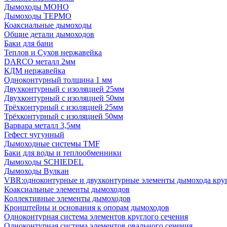
Дымоходы МОНО
Дымоходы ТЕРМО
Коаксиальные дымоходы
Общие детали дымоходов
Баки для бани
Теплов и Сухов нержавейка
DARCO металл 2мм
КДМ нержавейка
Одноконтурный толщина 1 мм
Двухконтурный с изоляцией 25мм
Двухконтурный с изоляцией 50мм
Трёхконтурный с изоляцией 25мм
Трёхконтурный с изоляцией 50мм
Варвара металл 3,5мм
Гефест чугунный
Дымоходные системы TMF
Баки для воды и теплообменники
Дымоходы SCHIEDEL
Дымоходы Вулкан
VBR:одноконтурные и двухконтурные элементы дымохода кру
Коаксиальные элементы дымоходов
Коллективные элементы дымоходов
Кронштейны и основания к опорам дымоходов
Одноконтурная система элементов круглого сечения
Одноконтурная система элементов овального сечения