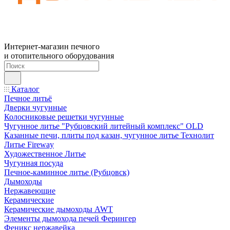
Интернет-магазин печного
и отопительного оборудования
Каталог
Печное литьё
Дверки чугунные
Колосниковые решетки чугунные
Чугунное литье "Рубцовский литейный комплекс" OLD
Казанные печи, плиты под казан, чугунное литье Технолит
Литье Fireway
Художественное Литье
Чугунная посуда
Печное-каминное литье (Рубцовск)
Дымоходы
Нержавеющие
Керамические
Керамические дымоходы AWT
Элементы дымохода печей Ферингер
Феникс нержавейка