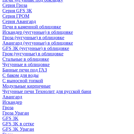
Серия Гроза
Серия GFS ЗК
Серия ГРОМ
Серия Авангард
Печи в каменной облицовке
Искандер (чугунные) в облицовке
Гроза (чугунные) в облицовке
Авангард (чугунные) в облицовке
GFS ЗК (чугунные) в облицовке
Гром (чугунные) в облицовке
Стальные в облицовке
Чугунные в облицовке
Банные печи под ГАЗ
С баком для воды
С выносной топкой
Модульные кирпичные
Чугунные печи Технолит для русской бани
Авангард
Искандер
Гроза
Гроза Ураган
GFS 3K
GFS 3K в сетке
GFS 3K Ураган