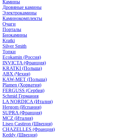
Камины
Дровяные камины
Электрокамины
Каминокомплекты
Очаги
Порталы
Биокамины
Kratki
Silver Smith
Топки
Ecokamin (Россия)
INVICTA (Франция)
KRATKI (Польша)
ABX (Чехия)
KAW-MET (Польша)
Plamen (Хорватия)
FERGUSS (Сербия)
Schmid Германия
LA NORDICA (Италия)
Hergom (Испания)
SUPRA (Франция)
MCZ (Италия)
Liseo Castiron (Швеция)
CHAZELLES (Франция)
Keddy (Швеция)