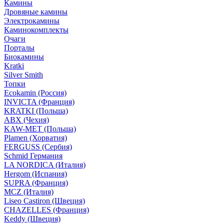
Камины
Дровяные камины
Электрокамины
Каминокомплекты
Очаги
Порталы
Биокамины
Kratki
Silver Smith
Топки
Ecokamin (Россия)
INVICTA (Франция)
KRATKI (Польша)
ABX (Чехия)
KAW-MET (Польша)
Plamen (Хорватия)
FERGUSS (Сербия)
Schmid Германия
LA NORDICA (Италия)
Hergom (Испания)
SUPRA (Франция)
MCZ (Италия)
Liseo Castiron (Швеция)
CHAZELLES (Франция)
Keddy (Швеция)