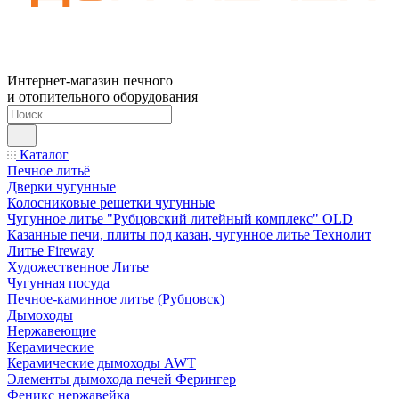
Интернет-магазин печного
и отопительного оборудования
Каталог
Печное литьё
Дверки чугунные
Колосниковые решетки чугунные
Чугунное литье "Рубцовский литейный комплекс" OLD
Казанные печи, плиты под казан, чугунное литье Технолит
Литье Fireway
Художественное Литье
Чугунная посуда
Печное-каминное литье (Рубцовск)
Дымоходы
Нержавеющие
Керамические
Керамические дымоходы AWT
Элементы дымохода печей Ферингер
Феникс нержавейка