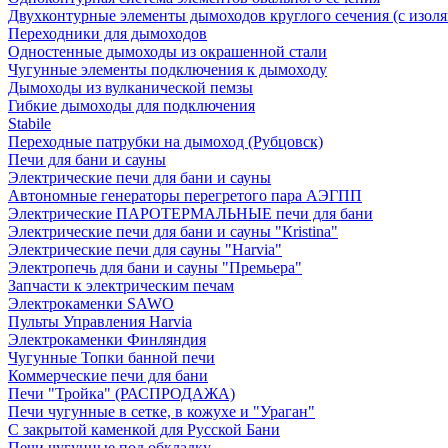
Двухконтурные элементы дымоходов круглого сечения (с изол
Переходники для дымоходов
Одностенные дымоходы из окрашенной стали
Чугунные элементы подключения к дымоходу
Дымоходы из вулканической пемзы
Гибкие дымоходы для подключения
Stabile
Переходные патрубки на дымоход (Рубцовск)
Печи для бани и сауны
Электрические печи для бани и сауны
Автономные генераторы перегретого пара АЭГПП
Электрические ПАРОТЕРМАЛЬНЫЕ печи для бани
Электрические печи для бани и сауны "Кristina"
Электрические печи для сауны "Harvia"
Электропечь для бани и сауны "Премьера"
Запчасти к электрическим печам
Электрокаменки SAWO
Пульты Управления Harvia
Электрокаменки Финляндия
Чугунные Топки банной печи
Коммерческие печи для бани
Печи "Тройка" (РАСПРОДАЖА)
Печи чугунные в сетке, в кожухе и "Ураган"
С закрытой каменкой для Русской Бани
Печи чугунные под обкладку