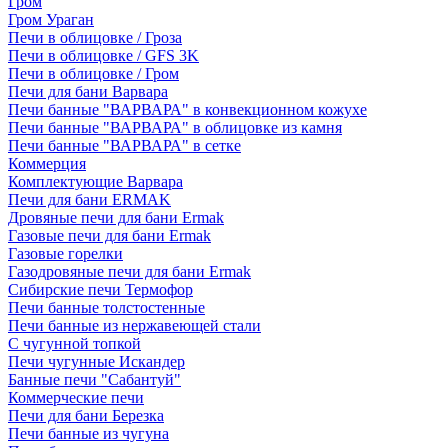
Гром
Гром Ураган
Печи в облицовке / Гроза
Печи в облицовке / GFS 3K
Печи в облицовке / Гром
Печи для бани Варвара
Печи банные "ВАРВАРА" в конвекционном кожухе
Печи банные "ВАРВАРА" в облицовке из камня
Печи банные "ВАРВАРА" в сетке
Коммерция
Комплектующие Варвара
Печи для бани ERMAK
Дровяные печи для бани Ermak
Газовые печи для бани Ermak
Газовые горелки
Газодровяные печи для бани Ermak
Сибирские печи Термофор
Печи банные толстостенные
Печи банные из нержавеющей стали
С чугунной топкой
Печи чугунные Искандер
Банные печи "Сабантуй"
Коммерческие печи
Печи для бани Березка
Печи банные из чугуна