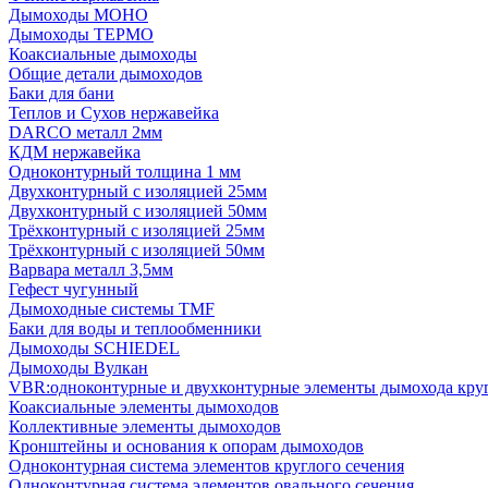
Дымоходы МОНО
Дымоходы ТЕРМО
Коаксиальные дымоходы
Общие детали дымоходов
Баки для бани
Теплов и Сухов нержавейка
DARCO металл 2мм
КДМ нержавейка
Одноконтурный толщина 1 мм
Двухконтурный с изоляцией 25мм
Двухконтурный с изоляцией 50мм
Трёхконтурный с изоляцией 25мм
Трёхконтурный с изоляцией 50мм
Варвара металл 3,5мм
Гефест чугунный
Дымоходные системы TMF
Баки для воды и теплообменники
Дымоходы SCHIEDEL
Дымоходы Вулкан
VBR:одноконтурные и двухконтурные элементы дымохода кру
Коаксиальные элементы дымоходов
Коллективные элементы дымоходов
Кронштейны и основания к опорам дымоходов
Одноконтурная система элементов круглого сечения
Одноконтурная система элементов овального сечения