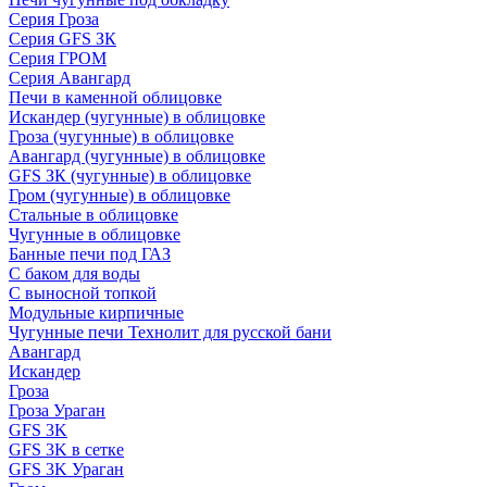
Серия Гроза
Серия GFS ЗК
Серия ГРОМ
Серия Авангард
Печи в каменной облицовке
Искандер (чугунные) в облицовке
Гроза (чугунные) в облицовке
Авангард (чугунные) в облицовке
GFS ЗК (чугунные) в облицовке
Гром (чугунные) в облицовке
Стальные в облицовке
Чугунные в облицовке
Банные печи под ГАЗ
С баком для воды
С выносной топкой
Модульные кирпичные
Чугунные печи Технолит для русской бани
Авангард
Искандер
Гроза
Гроза Ураган
GFS 3K
GFS 3K в сетке
GFS 3K Ураган