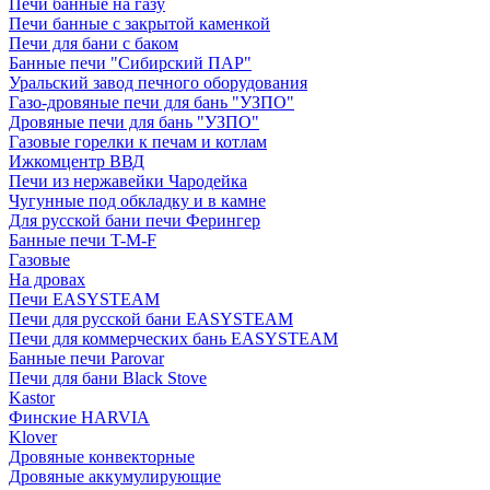
Печи банные на газу
Печи банные с закрытой каменкой
Печи для бани с баком
Банные печи "Сибирский ПАР"
Уральский завод печного оборудования
Газо-дровяные печи для бань "УЗПО"
Дровяные печи для бань "УЗПО"
Газовые горелки к печам и котлам
Ижкомцентр ВВД
Печи из нержавейки Чародейка
Чугунные под обкладку и в камне
Для русской бани печи Ферингер
Банные печи T-M-F
Газовые
На дровах
Печи EASYSTEAM
Печи для русской бани EASYSTEAM
Печи для коммерческих бань EASYSTEAM
Банные печи Parovar
Печи для бани Black Stove
Kastor
Финские HARVIA
Klover
Дровяные конвекторные
Дровяные аккумулирующие