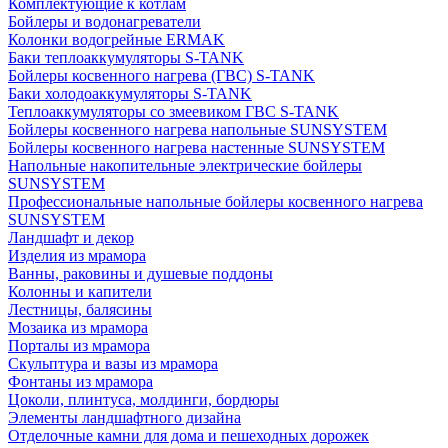
Комплектующие к котлам
Бойлеры и водонагреватели
Колонки водогрейные ERMAK
Баки теплоаккумуляторы S-TANK
Бойлеры косвенного нагрева (ГВС) S-TANK
Баки холодоаккумуляторы S-TANK
Теплоаккумуляторы со змеевиком ГВС S-TANK
Бойлеры косвенного нагрева напольные SUNSYSTEM
Бойлеры косвенного нагрева настенные SUNSYSTEM
Напольные накопительные электрические бойлеры
SUNSYSTEM
Профессиональные напольные бойлеры косвенного нагрева
SUNSYSTEM
Ландшафт и декор
Изделия из мрамора
Ванны, раковины и душевые поддоны
Колонны и капители
Лестницы, балясины
Мозаика из мрамора
Порталы из мрамора
Скульптура и вазы из мрамора
Фонтаны из мрамора
Цоколи, плинтуса, молдинги, бордюры
Элементы ландшафтного дизайна
Отделочные камни для дома и пешеходных дорожек