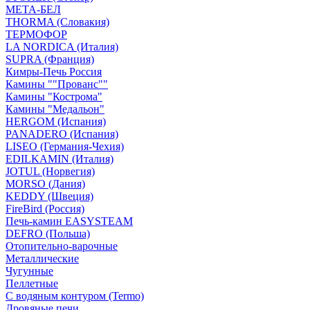
МЕТА-БЕЛ
THORMA (Словакия)
ТЕРМОФОР
LA NORDICA (Италия)
SUPRA (Франция)
Кимры-Печь Россия
Камины ""Прованс""
Камины "Кострома"
Камины "Медальон"
HERGOM (Испания)
PANADERO (Испания)
LISEO (Германия-Чехия)
EDILKAMIN (Италия)
JOTUL (Норвегия)
MORSO (Дания)
KEDDY (Швеция)
FireBird (Россия)
Печь-камин EASYSTEAM
DEFRO (Польша)
Отопительно-варочные
Металлические
Чугунные
Пеллетные
С водяным контуром (Termo)
Дровяные печи