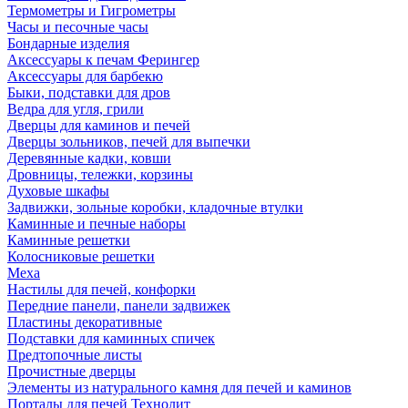
Термометры и Гигрометры
Часы и песочные часы
Бондарные изделия
Аксессуары к печам Ферингер
Аксессуары для барбекю
Быки, подставки для дров
Ведра для угля, грили
Дверцы для каминов и печей
Дверцы зольников, печей для выпечки
Деревянные кадки, ковши
Дровницы, тележки, корзины
Духовые шкафы
Задвижки, зольные коробки, кладочные втулки
Каминные и печные наборы
Каминные решетки
Колосниковые решетки
Меха
Настилы для печей, конфорки
Передние панели, панели задвижек
Пластины декоративные
Подставки для каминных спичек
Предтопочные листы
Прочистные дверцы
Элементы из натурального камня для печей и каминов
Порталы для печей Технолит