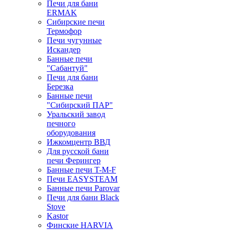
Печи для бани
ERMAK
Сибирские печи
Термофор
Печи чугунные
Искандер
Банные печи
"Сабантуй"
Печи для бани
Березка
Банные печи
"Сибирский ПАР"
Уральский завод
печного
оборудования
Ижкомцентр ВВД
Для русской бани
печи Ферингер
Банные печи T-M-F
Печи EASYSTEAM
Банные печи Parovar
Печи для бани Black
Stove
Kastor
Финские HARVIA