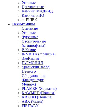
Угловые
Центральные
Камины МАДРИД
Камины РИО
+ ЕЩЕ 9
Печи-камины
Стальные
Угловые
Чугунные
Отопительные
(каминофены)
В Камне
INVICTA (Франция)
ЭкоКамин
ГАРМОНИЯ
Уральский Завод
Печного
Оборудования
(Бранденбург,
Монарх)
PLAMEN (Хорватия)
KAWMET (Польша)
KRATKI (Польша)
ABX (Чехия)
FIREWAY