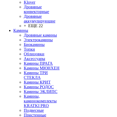
Klover
Дровяные
конвекторные
Дровяные
аккумулирующие
+ ЕЩЕ 22
Камины
Дровяные камины
Электрокамины
Биокамины
Топки
Облицовки
Аксессуары
Камины ПРАГА
Камины МЮНХЕН
Камины ТРИ
СТЕКЛА
Камины КРИТ
Камины РОДОС
Камины ЭКЛИПС
Камины,
каминокомплекты
KRATKI PRO
Подвесные
Пристенные