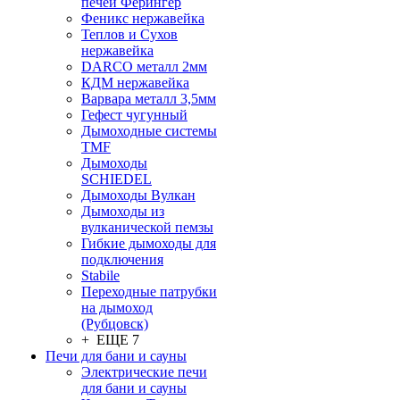
печей Ферингер
Феникс нержавейка
Теплов и Сухов
нержавейка
DARCO металл 2мм
КДМ нержавейка
Варвара металл 3,5мм
Гефест чугунный
Дымоходные системы
TMF
Дымоходы
SCHIEDEL
Дымоходы Вулкан
Дымоходы из
вулканической пемзы
Гибкие дымоходы для
подключения
Stabile
Переходные патрубки
на дымоход
(Рубцовск)
+ ЕЩЕ 7
Печи для бани и сауны
Электрические печи
для бани и сауны