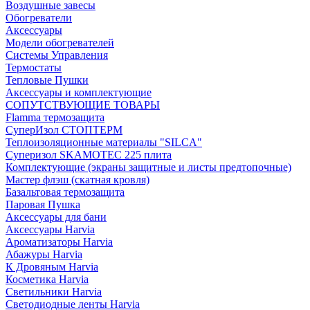
Воздушные завесы
Обогреватели
Аксессуары
Модели обогревателей
Системы Управления
Термостаты
Тепловые Пушки
Аксессуары и комплектующие
СОПУТСТВУЮЩИЕ ТОВАРЫ
Flamma термозащита
СуперИзол СТОПТЕРМ
Теплоизоляционные материалы "SILCA"
Суперизол SKAMOTEC 225 плита
Комплектующие (экраны защитные и листы предтопочные)
Мастер флэш (скатная кровля)
Базальтовая термозащита
Паровая Пушка
Аксессуары для бани
Аксессуары Harvia
Ароматизаторы Harvia
Абажуры Harvia
К Дровяным Harvia
Косметика Harvia
Светильники Harvia
Светодиодные ленты Harvia