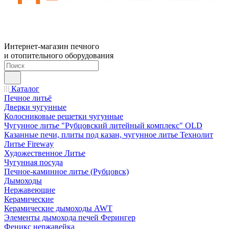
Интернет-магазин печного
и отопительного оборудования
Каталог
Печное литьё
Дверки чугунные
Колосниковые решетки чугунные
Чугунное литье "Рубцовский литейный комплекс" OLD
Казанные печи, плиты под казан, чугунное литье Технолит
Литье Fireway
Художественное Литье
Чугунная посуда
Печное-каминное литье (Рубцовск)
Дымоходы
Нержавеющие
Керамические
Керамические дымоходы AWT
Элементы дымохода печей Ферингер
Феникс нержавейка