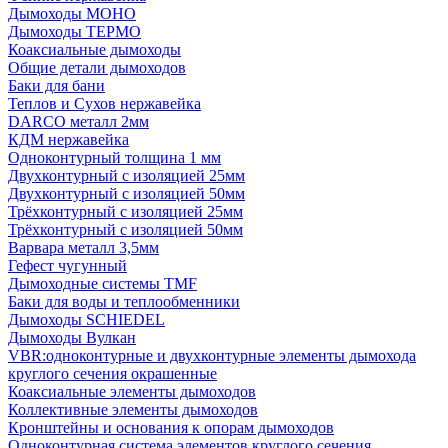
Дымоходы МОНО
Дымоходы ТЕРМО
Коаксиальные дымоходы
Общие детали дымоходов
Баки для бани
Теплов и Сухов нержавейка
DARCO металл 2мм
КДМ нержавейка
Одноконтурный толщина 1 мм
Двухконтурный с изоляцией 25мм
Двухконтурный с изоляцией 50мм
Трёхконтурный с изоляцией 25мм
Трёхконтурный с изоляцией 50мм
Варвара металл 3,5мм
Гефест чугунный
Дымоходные системы TMF
Баки для воды и теплообменники
Дымоходы SCHIEDEL
Дымоходы Вулкан
VBR:одноконтурные и двухконтурные элементы дымохода
круглого сечения окрашенные
Коаксиальные элементы дымоходов
Коллективные элементы дымоходов
Кронштейны и основания к опорам дымоходов
Одноконтурная система элементов круглого сечения