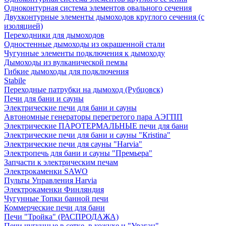
Одноконтурная система элементов овального сечения
Двухконтурные элементы дымоходов круглого сечения (с
изоляцией)
Переходники для дымоходов
Одностенные дымоходы из окрашенной стали
Чугунные элементы подключения к дымоходу
Дымоходы из вулканической пемзы
Гибкие дымоходы для подключения
Stabile
Переходные патрубки на дымоход (Рубцовск)
Печи для бани и сауны
Электрические печи для бани и сауны
Автономные генераторы перегретого пара АЭГПП
Электрические ПАРОТЕРМАЛЬНЫЕ печи для бани
Электрические печи для бани и сауны "Кristina"
Электрические печи для сауны "Harvia"
Электропечь для бани и сауны "Премьера"
Запчасти к электрическим печам
Электрокаменки SAWO
Пульты Управления Harvia
Электрокаменки Финляндия
Чугунные Топки банной печи
Коммерческие печи для бани
Печи "Тройка" (РАСПРОДАЖА)
Печи чугунные в сетке, в кожухе и "Ураган"