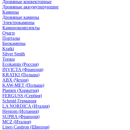
Дровяные конвекторные
Дровяные аккумулирующие
Камины
Дровяные камины
Электрокамины
Каминокомплекты
Очаги
Порталы
Биокамины
Kratki
Silver Smith
Топки
Ecokamin (Россия)
INVICTA (Франция)
KRATKI (Польша)
ABX (Чехия)
KAW-MET (Польша)
Plamen (Хорватия)
FERGUSS (Сербия)
Schmid Германия
LA NORDICA (Италия)
Hergom (Испания)
SUPRA (Франция)
MCZ (Италия)
Liseo Castiron (Швеция)