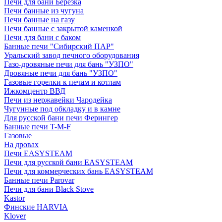
Печи для бани Березка
Печи банные из чугуна
Печи банные на газу
Печи банные с закрытой каменкой
Печи для бани с баком
Банные печи "Сибирский ПАР"
Уральский завод печного оборудования
Газо-дровяные печи для бань "УЗПО"
Дровяные печи для бань "УЗПО"
Газовые горелки к печам и котлам
Ижкомцентр ВВД
Печи из нержавейки Чародейка
Чугунные под обкладку и в камне
Для русской бани печи Ферингер
Банные печи T-M-F
Газовые
На дровах
Печи EASYSTEAM
Печи для русской бани EASYSTEAM
Печи для коммерческих бань EASYSTEAM
Банные печи Parovar
Печи для бани Black Stove
Kastor
Финские HARVIA
Klover