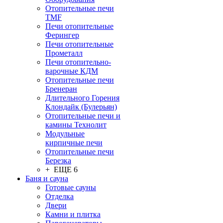
Отопительные печи
TMF
Печи отопительные
Ферингер
Печи отопительные
Прометалл
Печи отопительно-
варочные КДМ
Отопительные печи
Бренеран
Длительного Горения
Клондайк (Булерьян)
Отопительные печи и
камины Технолит
Модульные
кирпичные печи
Отопительные печи
Березка
+ ЕЩЕ 6
Баня и сауна
Готовые сауны
Отделка
Двери
Камни и плитка