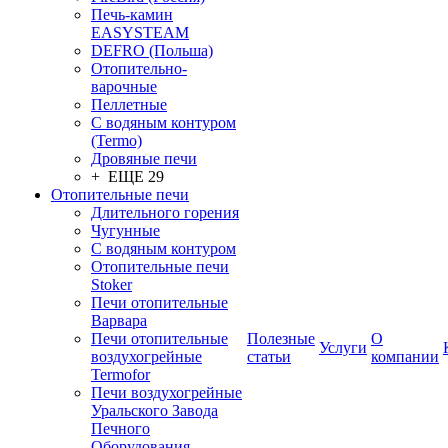
Печь-камин
EASYSTEAM
DEFRO (Польша)
Отопительно-
варочные
Пеллетные
С водяным контуром
(Termo)
Дровяные печи
+ ЕЩЕ 29
Отопительные печи
Длительного горения
Чугунные
C водяным контуром
Отопительные печи
Stoker
Печи отопительные
Варвара
Печи отопительные
Полезные
О
Услуги
воздухогрейные
статьи
компании
Termofor
Печи воздухогрейные
Уральского Завода
Печного
Оборудования