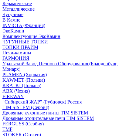
Керамические
Металлические
Чугунные
В Камне
INVICTA (Франция)
ЭкоКамин
Комплектующие ЭкоКамин
ЧУГУННЫЕ ТОПКИ
ТОПКИ ПРАЙМ
Печи-камины
ГАРМОНИЯ
Уральский Завод Печного Оборудования (Бранденбург,
Монарх)
PLAMEN (Хорватия)
KAWMET (Польша)
KRATKI (Польша)
ABX (Чехия)
FIREWAY
"Сибирский ЖАР" (Рубцовск) Россия
TIM SISTEM (Сербия)
Дровяные кухонные плиты TIM SISTEM
Дровяные отопительные печи TIM SISTEM
FERGUSS (Сербия)
TMF
STOKER (Стокер)