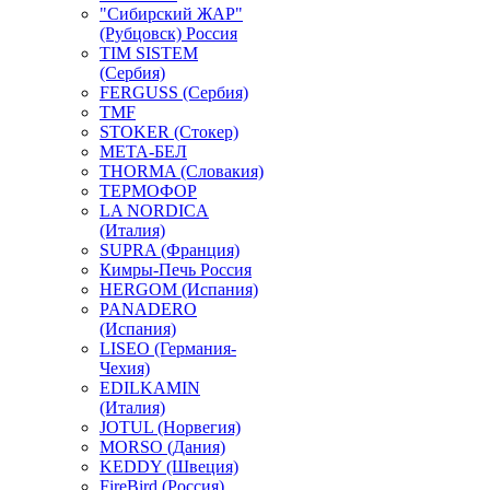
"Сибирский ЖАР"
(Рубцовск) Россия
TIM SISTEM
(Сербия)
FERGUSS (Сербия)
TMF
STOKER (Стокер)
МЕТА-БЕЛ
THORMA (Словакия)
ТЕРМОФОР
LA NORDICA
(Италия)
SUPRA (Франция)
Кимры-Печь Россия
HERGOM (Испания)
PANADERO
(Испания)
LISEO (Германия-
Чехия)
EDILKAMIN
(Италия)
JOTUL (Норвегия)
MORSO (Дания)
KEDDY (Швеция)
FireBird (Россия)