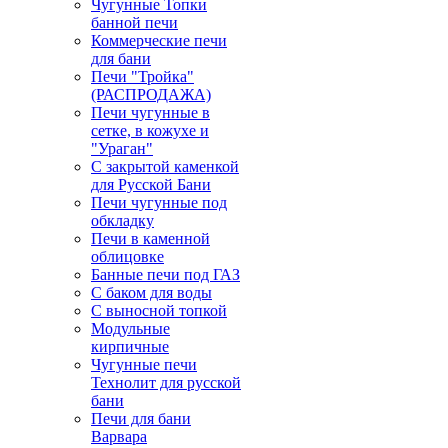
Чугунные Топки
банной печи
Коммерческие печи
для бани
Печи "Тройка"
(РАСПРОДАЖА)
Печи чугунные в
сетке, в кожухе и
"Ураган"
С закрытой каменкой
для Русской Бани
Печи чугунные под
обкладку
Печи в каменной
облицовке
Банные печи под ГАЗ
С баком для воды
С выносной топкой
Модульные
кирпичные
Чугунные печи
Технолит для русской
бани
Печи для бани
Варвара