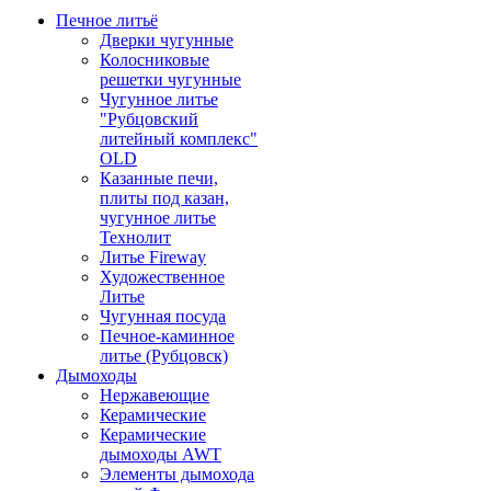
Печное литьё
Дверки чугунные
Колосниковые
решетки чугунные
Чугунное литье
"Рубцовский
литейный комплекс"
OLD
Казанные печи,
плиты под казан,
чугунное литье
Технолит
Литье Fireway
Художественное
Литье
Чугунная посуда
Печное-каминное
литье (Рубцовск)
Дымоходы
Нержавеющие
Керамические
Керамические
дымоходы AWT
Элементы дымохода