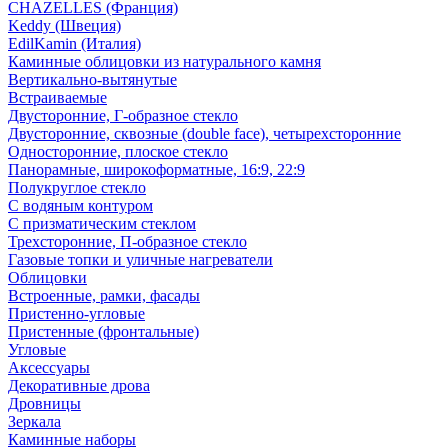
CHAZELLES (Франция)
Keddy (Швеция)
EdilKamin (Италия)
Каминные облицовки из натурального камня
Вертикально-вытянутые
Встраиваемые
Двусторонние, Г-образное стекло
Двусторонние, сквозные (double face), четырехсторонние
Односторонние, плоское стекло
Панорамные, широкоформатные, 16:9, 22:9
Полукруглое стекло
С водяным контуром
С призматическим стеклом
Трехсторонние, П-образное стекло
Газовые топки и уличные нагреватели
Облицовки
Встроенные, рамки, фасады
Пристенно-угловые
Пристенные (фронтальные)
Угловые
Аксессуары
Декоративные дрова
Дровницы
Зеркала
Каминные наборы