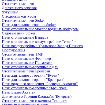
Отопительные печи
Длительного горения
Чугунные
C водяным контуром
Отопительные печи Stoker
Печи длительного горения Stoker
Печи отопительные Stoker с водяным контуром
Садовые печи Stoker
Печи отопительные Варвара
Печи отопительные воздухогрейные Termofor
Печи воздухогрейные Уральского Завода Печного
Оборудования
Отопительные печи TMF
Печи отопительные Ферингер
Печи отопительные Прометалл
Печи отопительно-варочные КДМ
Отопительные печи Бренеран
Печи длительного горения "Буран"
Печи длительного горения "Бренеран"
Печи водяного отопления "Бренеран-Акватэн"
Печи отопительно-варочные "Бренеран"
Печи Буран-Акватэн
Длительного Горения Клондайк (Булерьян)
Отопительные печи и камины Технолит
Модульные кирпичные печи