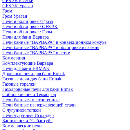
GFS 3K в сетке
GFS 3K Ураган
Гром
Гром Ураган
Печи в облицовке / Гроза
Печи в облицовке / GFS 3K
Печи в облицовке / Гром
Печи для бани Варвара
Печи банные "ВАРВАРА" в конвекционном кожухе
Печи банные "ВАРВАРА" в облицовке из камня
Печи банные "ВАРВАРА" в сетке
Коммерция
Комплектующие Варвара
Печи для бани ERMAK
Дровяные печи для бани Ermak
Газовые печи для бани Ermak
Газовые горелки
Газодровяные печи для бани Ermak
Сибирские печи Термофор
Печи банные толстостенные
Печи банные из нержавеющей стали
С чугунной топкой
Печи чугунные Искандер
Банные печи "Сабантуй"
Коммерческие печи