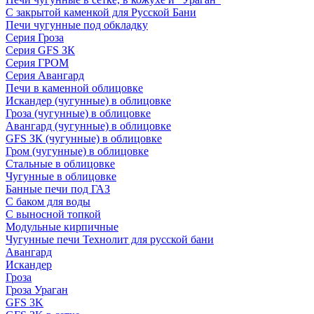
С закрытой каменкой для Русской Бани
Печи чугунные под обкладку
Серия Гроза
Серия GFS ЗК
Серия ГРОМ
Серия Авангард
Печи в каменной облицовке
Искандер (чугунные) в облицовке
Гроза (чугунные) в облицовке
Авангард (чугунные) в облицовке
GFS ЗК (чугунные) в облицовке
Гром (чугунные) в облицовке
Стальные в облицовке
Чугунные в облицовке
Банные печи под ГАЗ
С баком для воды
С выносной топкой
Модульные кирпичные
Чугунные печи Технолит для русской бани
Авангард
Искандер
Гроза
Гроза Ураган
GFS 3K