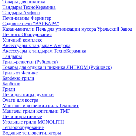
Товары для пикника
Тандыры ТехноКерамика
Тандыры Амфора
Печи-казаны Ферингер
Садовые печи "ВАРВАРА"
Казан-мангал и Печь для утилизации мусора Уральский Завод
Печного Оборудования
Уличный комплекс
Аксессуары к тандырам Амфора
Аксессуары к тандырам ТехноКерамика
Тандыры
Гриль-решетки (Рубцовск)
Товары для отдыха и пикника ЛИТКОМ (Рубцовск)
Гриль от Феникс
Барбекю-грили
Барбекю
Грили
Печи для пицы, духовки
Очаги для костра
Мангалы и решетки-гриль Технолит
Мангалы грили коптильни TMF
Печи портативные
Угольные грили MONOLITH
Теплооборудование
Водяные тепловентиляторы