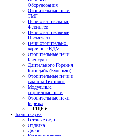
Оборудования
Отопительные печи
TMF
Печи отопительные
Ферингер
Печи отопительные
Прометалл
Печи отопительно-
варочные КДМ
Отопительные печи
Бренеран
Длительного Горения
Клондайк (Булерьян)
Отопительные печи и
камины Технолит
Модульные
кирпичные печи
Отопительные печи
Березка
+ ЕЩЕ 6
Баня и сауна
Готовые сауны
Отделка
Двери