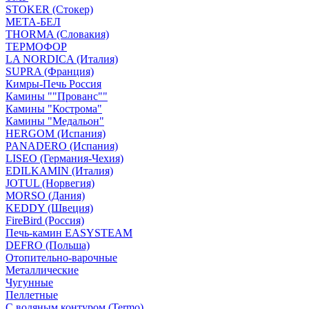
STOKER (Стокер)
МЕТА-БЕЛ
THORMA (Словакия)
ТЕРМОФОР
LA NORDICA (Италия)
SUPRA (Франция)
Кимры-Печь Россия
Камины ""Прованс""
Камины "Кострома"
Камины "Медальон"
HERGOM (Испания)
PANADERO (Испания)
LISEO (Германия-Чехия)
EDILKAMIN (Италия)
JOTUL (Норвегия)
MORSO (Дания)
KEDDY (Швеция)
FireBird (Россия)
Печь-камин EASYSTEAM
DEFRO (Польша)
Отопительно-варочные
Металлические
Чугунные
Пеллетные
С водяным контуром (Termo)