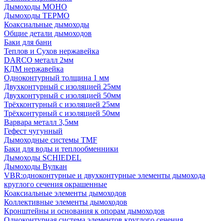
Дымоходы МОНО
Дымоходы ТЕРМО
Коаксиальные дымоходы
Общие детали дымоходов
Баки для бани
Теплов и Сухов нержавейка
DARCO металл 2мм
КДМ нержавейка
Одноконтурный толщина 1 мм
Двухконтурный с изоляцией 25мм
Двухконтурный с изоляцией 50мм
Трёхконтурный с изоляцией 25мм
Трёхконтурный с изоляцией 50мм
Варвара металл 3,5мм
Гефест чугунный
Дымоходные системы TMF
Баки для воды и теплообменники
Дымоходы SCHIEDEL
Дымоходы Вулкан
VBR:одноконтурные и двухконтурные элементы дымохода
круглого сечения окрашенные
Коаксиальные элементы дымоходов
Коллективные элементы дымоходов
Кронштейны и основания к опорам дымоходов
Одноконтурная система элементов круглого сечения