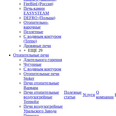
FireBird (Россия)
Печь-камин
EASYSTEAM
DEFRO (Польша)
Отопительно-
варочные
Пеллетные
С водяным контуром
(Termo)
Дровяные печи
+ ЕЩЕ 29
Отопительные печи
Длительного горения
Чугунные
C водяным контуром
Отопительные печи
Stoker
Печи отопительные
Варвара
Печи отопительные
Полезные
О
Услуги
воздухогрейные
статьи
компании
Termofor
Печи воздухогрейные
Уральского Завода
Печного