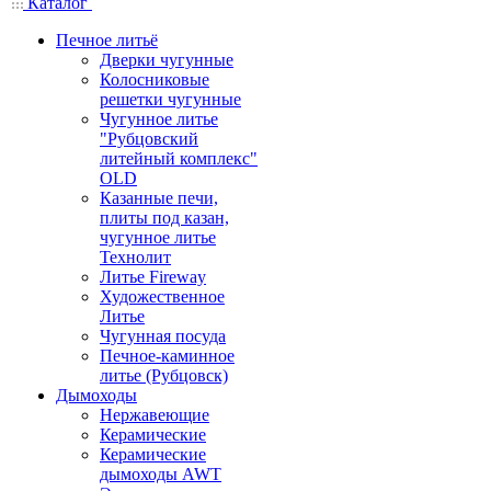
Каталог
Печное литьё
Дверки чугунные
Колосниковые
решетки чугунные
Чугунное литье
"Рубцовский
литейный комплекс"
OLD
Казанные печи,
плиты под казан,
чугунное литье
Технолит
Литье Fireway
Художественное
Литье
Чугунная посуда
Печное-каминное
литье (Рубцовск)
Дымоходы
Нержавеющие
Керамические
Керамические
дымоходы AWT