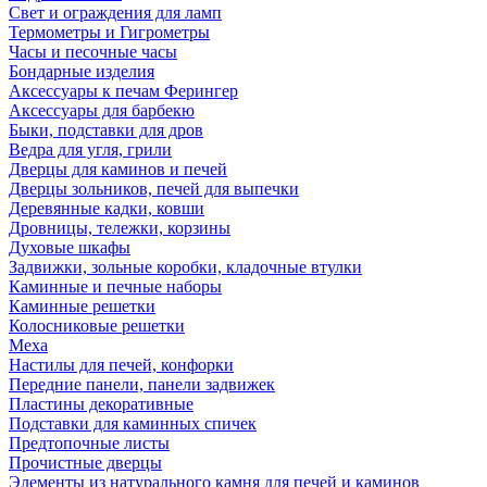
Свет и ограждения для ламп
Термометры и Гигрометры
Часы и песочные часы
Бондарные изделия
Аксессуары к печам Ферингер
Аксессуары для барбекю
Быки, подставки для дров
Ведра для угля, грили
Дверцы для каминов и печей
Дверцы зольников, печей для выпечки
Деревянные кадки, ковши
Дровницы, тележки, корзины
Духовые шкафы
Задвижки, зольные коробки, кладочные втулки
Каминные и печные наборы
Каминные решетки
Колосниковые решетки
Меха
Настилы для печей, конфорки
Передние панели, панели задвижек
Пластины декоративные
Подставки для каминных спичек
Предтопочные листы
Прочистные дверцы
Элементы из натурального камня для печей и каминов