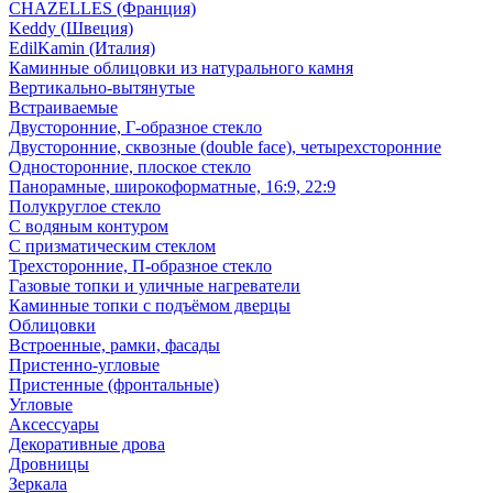
CHAZELLES (Франция)
Keddy (Швеция)
EdilKamin (Италия)
Каминные облицовки из натурального камня
Вертикально-вытянутые
Встраиваемые
Двусторонние, Г-образное стекло
Двусторонние, сквозные (double face), четырехсторонние
Односторонние, плоское стекло
Панорамные, широкоформатные, 16:9, 22:9
Полукруглое стекло
С водяным контуром
С призматическим стеклом
Трехсторонние, П-образное стекло
Газовые топки и уличные нагреватели
Каминные топки с подъёмом дверцы
Облицовки
Встроенные, рамки, фасады
Пристенно-угловые
Пристенные (фронтальные)
Угловые
Аксессуары
Декоративные дрова
Дровницы
Зеркала