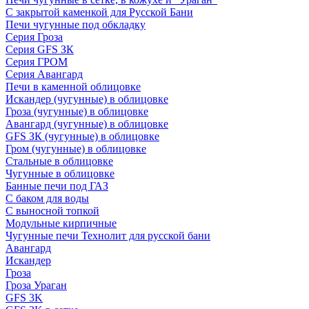
С закрытой каменкой для Русской Бани
Печи чугунные под обкладку
Серия Гроза
Серия GFS ЗК
Серия ГРОМ
Серия Авангард
Печи в каменной облицовке
Искандер (чугунные) в облицовке
Гроза (чугунные) в облицовке
Авангард (чугунные) в облицовке
GFS ЗК (чугунные) в облицовке
Гром (чугунные) в облицовке
Стальные в облицовке
Чугунные в облицовке
Банные печи под ГАЗ
С баком для воды
С выносной топкой
Модульные кирпичные
Чугунные печи Технолит для русской бани
Авангард
Искандер
Гроза
Гроза Ураган
GFS 3K