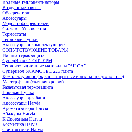
Водяные тепловентиляторы
Воздушные завесы
Обогреватели
Аксессуары
Модели обогревателей
Системы Управления
Термостаты
Тепловые Пушки
Аксессуары и комплектующие
СОПУТСТВУЮЩИЕ ТОВАРЫ
Flamma термозащита
СуперИзол СТОПТЕРМ
Теплоизоляционные материалы "SILCA"
Суперизол SKAMOTEC 225 плита
Комплектующие (экраны защитные и листы предтопочные)
Мастер флэш (скатная кровля)
Базальтовая термозащита
Паровая Пушка
Аксессуары для бани
Аксессуары Harvia
Ароматизаторы Harvia
Абажуры Harvia
К Дровяным Harvia
Косметика Harvia
Светильники Harvia