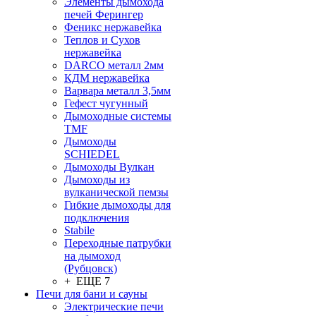
Элементы дымохода
печей Ферингер
Феникс нержавейка
Теплов и Сухов
нержавейка
DARCO металл 2мм
КДМ нержавейка
Варвара металл 3,5мм
Гефест чугунный
Дымоходные системы
TMF
Дымоходы
SCHIEDEL
Дымоходы Вулкан
Дымоходы из
вулканической пемзы
Гибкие дымоходы для
подключения
Stabile
Переходные патрубки
на дымоход
(Рубцовск)
+ ЕЩЕ 7
Печи для бани и сауны
Электрические печи