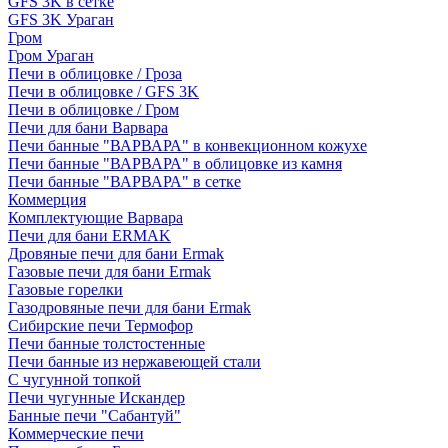
GFS 3K в сетке
GFS 3K Ураган
Гром
Гром Ураган
Печи в облицовке / Гроза
Печи в облицовке / GFS 3K
Печи в облицовке / Гром
Печи для бани Варвара
Печи банные "ВАРВАРА" в конвекционном кожухе
Печи банные "ВАРВАРА" в облицовке из камня
Печи банные "ВАРВАРА" в сетке
Коммерция
Комплектующие Варвара
Печи для бани ERMAK
Дровяные печи для бани Ermak
Газовые печи для бани Ermak
Газовые горелки
Газодровяные печи для бани Ermak
Сибирские печи Термофор
Печи банные толстостенные
Печи банные из нержавеющей стали
С чугунной топкой
Печи чугунные Искандер
Банные печи "Сабантуй"
Коммерческие печи