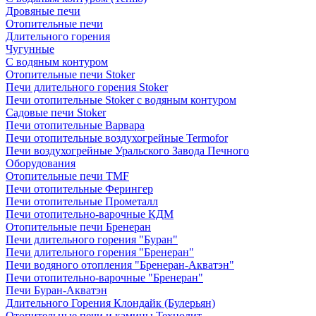
Дровяные печи
Отопительные печи
Длительного горения
Чугунные
C водяным контуром
Отопительные печи Stoker
Печи длительного горения Stoker
Печи отопительные Stoker с водяным контуром
Садовые печи Stoker
Печи отопительные Варвара
Печи отопительные воздухогрейные Termofor
Печи воздухогрейные Уральского Завода Печного
Оборудования
Отопительные печи TMF
Печи отопительные Ферингер
Печи отопительные Прометалл
Печи отопительно-варочные КДМ
Отопительные печи Бренеран
Печи длительного горения "Буран"
Печи длительного горения "Бренеран"
Печи водяного отопления "Бренеран-Акватэн"
Печи отопительно-варочные "Бренеран"
Печи Буран-Акватэн
Длительного Горения Клондайк (Булерьян)
Отопительные печи и камины Технолит