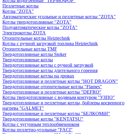
Котлы водогрейные "ТЕРМОФОР"
Пеллетные котлы
Котлы "ZOTA"
Автоматические угольные и пеллетные котлы "ZOTA"
Котлы твердотопливные "ZOTA"
Полуавтоматические котлы "ZOTA"
Электрокотлы ZOTA
Отопительные котлы Heiztechnik
Котлы с ручной загрузкой топлива Heiztechnik
Отопительные котлы TMF
Твердотопливные котлы Stoker
Твердотопливные котлы
Твердотопливные котлы с ручной загрузкой
Твердотопливные котлы длительного горения
Твердотопливные котлы на дровах
Твердотопливные и пеллетные котлы "HOT DRAGON"
Твердотопливные отопительные котлы "Flames"
Твердотопливные и пеллетные котлы "DEFRO"
Котлы твердотопливные с водяным контуром "УЗПО"
Твердотопливные и пеллетные котлы, бойлеры косвенного
нагрева "GALMET"
Твердотопливные и пеллетные котлы "БЕЛКОМiН"
Твердотопливные котлы "KENTATSU"
Котлы с чугунным теплообменником
Котлы пеллетно-угольные "FACI"