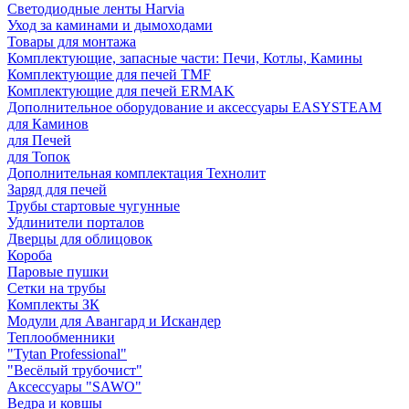
Светодиодные ленты Harvia
Уход за каминами и дымоходами
Товары для монтажа
Комплектующие, запасные части: Печи, Котлы, Камины
Комплектующие для печей TMF
Комплектующие для печей ERMAK
Дополнительное оборудование и аксессуары EASYSTEAM
для Каминов
для Печей
для Топок
Дополнительная комплектация Технолит
Заряд для печей
Трубы стартовые чугунные
Удлинители порталов
Дверцы для облицовок
Короба
Паровые пушки
Сетки на трубы
Комплекты ЗК
Модули для Авангард и Искандер
Теплообменники
"Tytan Professional"
"Весёлый трубочист"
Аксессуары "SAWO"
Ведра и ковшы