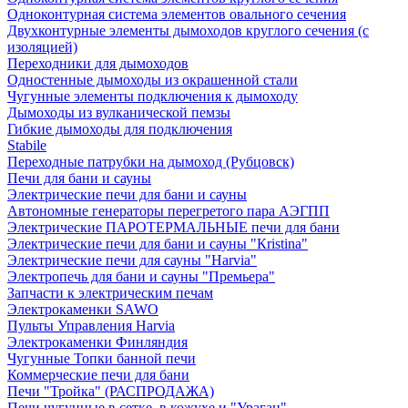
Одноконтурная система элементов овального сечения
Двухконтурные элементы дымоходов круглого сечения (с
изоляцией)
Переходники для дымоходов
Одностенные дымоходы из окрашенной стали
Чугунные элементы подключения к дымоходу
Дымоходы из вулканической пемзы
Гибкие дымоходы для подключения
Stabile
Переходные патрубки на дымоход (Рубцовск)
Печи для бани и сауны
Электрические печи для бани и сауны
Автономные генераторы перегретого пара АЭГПП
Электрические ПАРОТЕРМАЛЬНЫЕ печи для бани
Электрические печи для бани и сауны "Кristina"
Электрические печи для сауны "Harvia"
Электропечь для бани и сауны "Премьера"
Запчасти к электрическим печам
Электрокаменки SAWO
Пульты Управления Harvia
Электрокаменки Финляндия
Чугунные Топки банной печи
Коммерческие печи для бани
Печи "Тройка" (РАСПРОДАЖА)
Печи чугунные в сетке, в кожухе и "Ураган"