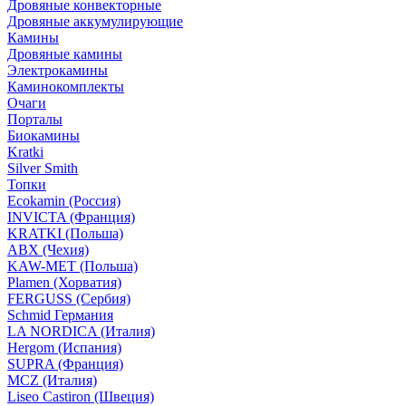
Дровяные конвекторные
Дровяные аккумулирующие
Камины
Дровяные камины
Электрокамины
Каминокомплекты
Очаги
Порталы
Биокамины
Kratki
Silver Smith
Топки
Ecokamin (Россия)
INVICTA (Франция)
KRATKI (Польша)
ABX (Чехия)
KAW-MET (Польша)
Plamen (Хорватия)
FERGUSS (Сербия)
Schmid Германия
LA NORDICA (Италия)
Hergom (Испания)
SUPRA (Франция)
MCZ (Италия)
Liseo Castiron (Швеция)