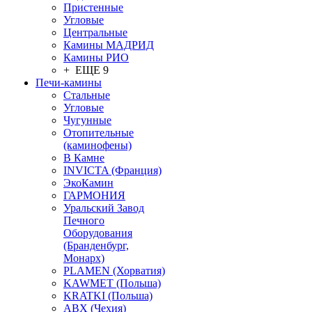
Пристенные
Угловые
Центральные
Камины МАДРИД
Камины РИО
+ ЕЩЕ 9
Печи-камины
Стальные
Угловые
Чугунные
Отопительные
(каминофены)
В Камне
INVICTA (Франция)
ЭкоКамин
ГАРМОНИЯ
Уральский Завод
Печного
Оборудования
(Бранденбург,
Монарх)
PLAMEN (Хорватия)
KAWMET (Польша)
KRATKI (Польша)
ABX (Чехия)