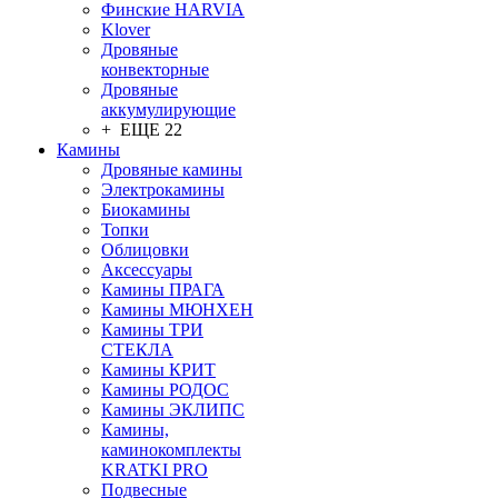
Финские HARVIA
Klover
Дровяные
конвекторные
Дровяные
аккумулирующие
+ ЕЩЕ 22
Камины
Дровяные камины
Электрокамины
Биокамины
Топки
Облицовки
Аксессуары
Камины ПРАГА
Камины МЮНХЕН
Камины ТРИ
СТЕКЛА
Камины КРИТ
Камины РОДОС
Камины ЭКЛИПС
Камины,
каминокомплекты
KRATKI PRO
Подвесные