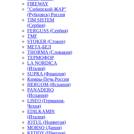
FIREWAY
"Сибирский ЖАР"
(Рубцовск) Россия
TIM SISTEM
(Сербия)
FERGUSS (Сербия)
TMF
STOKER (Стокер)
МЕТА-БЕЛ
THORMA (Словакия)
ТЕРМОФОР
LA NORDICA
(Италия)
SUPRA (Франция)
Кимры-Печь Россия
HERGOM (Испания)
PANADERO
(Испания)
LISEO (Германия-
Чехия)
EDILKAMIN
(Италия)
JOTUL (Норвегия)
MORSO (Дания)
KEDDY (Швеция)