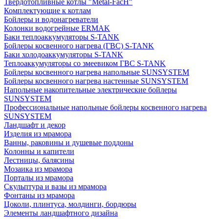
Твердотопливные котлы "Metal-FacH"
Комплектующие к котлам
Бойлеры и водонагреватели
Колонки водогрейные ERMAK
Баки теплоаккумуляторы S-TANK
Бойлеры косвенного нагрева (ГВС) S-TANK
Баки холодоаккумуляторы S-TANK
Теплоаккумуляторы со змеевиком ГВС S-TANK
Бойлеры косвенного нагрева напольные SUNSYSTEM
Бойлеры косвенного нагрева настенные SUNSYSTEM
Напольные накопительные электрические бойлеры
SUNSYSTEM
Профессиональные напольные бойлеры косвенного нагрева
SUNSYSTEM
Ландшафт и декор
Изделия из мрамора
Ванны, раковины и душевые поддоны
Колонны и капители
Лестницы, балясины
Мозаика из мрамора
Порталы из мрамора
Скульптура и вазы из мрамора
Фонтаны из мрамора
Цоколи, плинтуса, молдинги, бордюры
Элементы ландшафтного дизайна