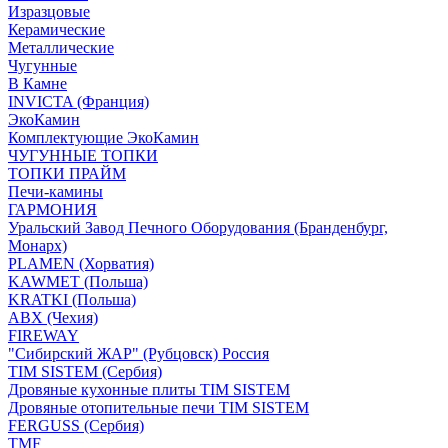
Изразцовые
Керамические
Металлические
Чугунные
В Камне
INVICTA (Франция)
ЭкоКамин
Комплектующие ЭкоКамин
ЧУГУННЫЕ ТОПКИ
ТОПКИ ПРАЙМ
Печи-камины
ГАРМОНИЯ
Уральский Завод Печного Оборудования (Бранденбург,
Монарх)
PLAMEN (Хорватия)
KAWMET (Польша)
KRATKI (Польша)
ABX (Чехия)
FIREWAY
"Сибирский ЖАР" (Рубцовск) Россия
TIM SISTEM (Сербия)
Дровяные кухонные плиты TIM SISTEM
Дровяные отопительные печи TIM SISTEM
FERGUSS (Сербия)
TMF