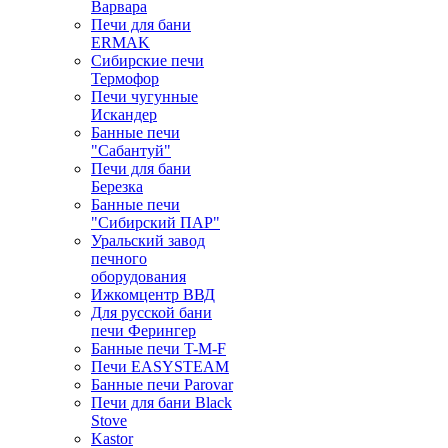
Варвара
Печи для бани
ERMAK
Сибирские печи
Термофор
Печи чугунные
Искандер
Банные печи
"Сабантуй"
Печи для бани
Березка
Банные печи
"Сибирский ПАР"
Уральский завод
печного
оборудования
Ижкомцентр ВВД
Для русской бани
печи Ферингер
Банные печи T-M-F
Печи EASYSTEAM
Банные печи Parovar
Печи для бани Black
Stove
Kastor