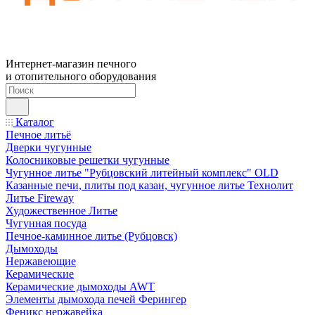
Интернет-магазин печного
и отопительного оборудования
Каталог
Печное литьё
Дверки чугунные
Колосниковые решетки чугунные
Чугунное литье "Рубцовский литейный комплекс" OLD
Казанные печи, плиты под казан, чугунное литье Технолит
Литье Fireway
Художественное Литье
Чугунная посуда
Печное-каминное литье (Рубцовск)
Дымоходы
Нержавеющие
Керамические
Керамические дымоходы AWT
Элементы дымохода печей Ферингер
Феникс нержавейка