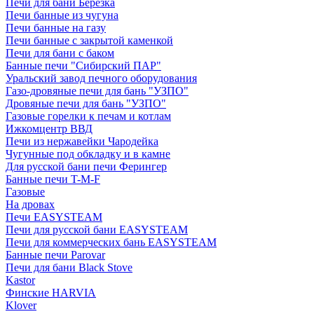
Печи для бани Березка
Печи банные из чугуна
Печи банные на газу
Печи банные с закрытой каменкой
Печи для бани с баком
Банные печи "Сибирский ПАР"
Уральский завод печного оборудования
Газо-дровяные печи для бань "УЗПО"
Дровяные печи для бань "УЗПО"
Газовые горелки к печам и котлам
Ижкомцентр ВВД
Печи из нержавейки Чародейка
Чугунные под обкладку и в камне
Для русской бани печи Ферингер
Банные печи T-M-F
Газовые
На дровах
Печи EASYSTEAM
Печи для русской бани EASYSTEAM
Печи для коммерческих бань EASYSTEAM
Банные печи Parovar
Печи для бани Black Stove
Kastor
Финские HARVIA
Klover