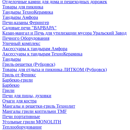
Отделочные камни для дома и пешеходных дорожек
Товары для пикника
Тандыры ТехноКерамика
Тандыры Амфора
Печи-казаны Ферингер
Садовые печи "ВАРВАРА"
Казан-мангал и Печь для утилизации мусора Уральский Завод
Печного Оборудования
Уличный комплекс
Аксессуары к тандырам Амфора
Аксессуары к тандырам ТехноКерамика
Тандыры
Гриль-решетки (Рубцовск)
Товары для отдыха и пикника ЛИТКОМ (Рубцовск)
Гриль от Феникс
Барбекю-грили
Барбекю
Грили
Печи для пицы, духовки
Очаги для костра
Мангалы и решетки-гриль Технолит
Мангалы грили коптильни TMF
Печи портативные
Угольные грили MONOLITH
Теплооборудование