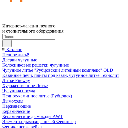
Интернет-магазин печного
и отопительного оборудования
Каталог
Печное литьё
Дверки чугунные
Колосниковые решетки чугунные
Чугунное литье "Рубцовский литейный комплекс" OLD
Казанные печи, плиты под казан, чугунное литье Технолит
Литье Fireway
Художественное Литье
Чугунная посуда
Печное-каминное литье (Рубцовск)
Дымоходы
Нержавеющие
Керамические
Керамические дымоходы AWT
Элементы дымохода печей Ферингер
Феникс нержавейка