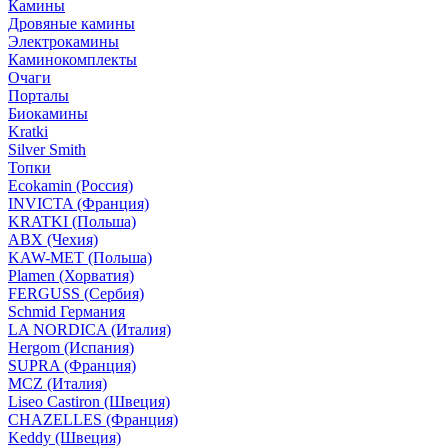
Камины
Дровяные камины
Электрокамины
Каминокомплекты
Очаги
Порталы
Биокамины
Kratki
Silver Smith
Топки
Ecokamin (Россия)
INVICTA (Франция)
KRATKI (Польша)
ABX (Чехия)
KAW-MET (Польша)
Plamen (Хорватия)
FERGUSS (Сербия)
Schmid Германия
LA NORDICA (Италия)
Hergom (Испания)
SUPRA (Франция)
MCZ (Италия)
Liseo Castiron (Швеция)
CHAZELLES (Франция)
Keddy (Швеция)