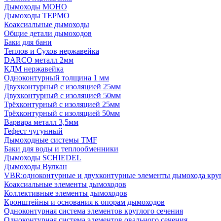
Дымоходы МОНО
Дымоходы ТЕРМО
Коаксиальные дымоходы
Общие детали дымоходов
Баки для бани
Теплов и Сухов нержавейка
DARCO металл 2мм
КДМ нержавейка
Одноконтурный толщина 1 мм
Двухконтурный с изоляцией 25мм
Двухконтурный с изоляцией 50мм
Трёхконтурный с изоляцией 25мм
Трёхконтурный с изоляцией 50мм
Варвара металл 3,5мм
Гефест чугунный
Дымоходные системы TMF
Баки для воды и теплообменники
Дымоходы SCHIEDEL
Дымоходы Вулкан
VBR:одноконтурные и двухконтурные элементы дымохода кру
Коаксиальные элементы дымоходов
Коллективные элементы дымоходов
Кронштейны и основания к опорам дымоходов
Одноконтурная система элементов круглого сечения
Одноконтурная система элементов овального сечения