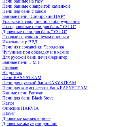
Печи банные на газу
Печи банные с закрытой каменкой
Печи для бани с баком
Банные печи "Сибирский ПАР"
Уральский завод печного оборудования
Газо-дровяные печи для бань "УЗПО"
Дровяные печи для бань "УЗПО"
Газовые горелки к печам и котлам
Ижкомцентр ВВД
Печи из нержавейки Чародейка
Чугунные под обкладку и в камне
Для русской бани печи Ферингер
Банные печи T-M-F
Газовые
На дровах
Печи EASYSTEAM
Печи для русской бани EASYSTEAM
Печи для коммерческих бань EASYSTEAM
Банные печи Parovar
Печи для бани Black Stove
Kastor
Финские HARVIA
Klover
Дровяные конвекторные
Дровяные аккумулирующие