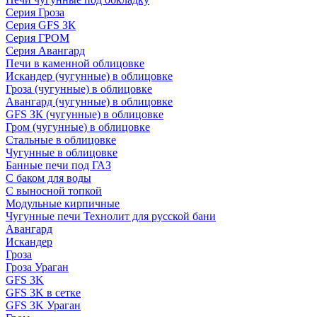
Серия Гроза
Серия GFS ЗК
Серия ГРОМ
Серия Авангард
Печи в каменной облицовке
Искандер (чугунные) в облицовке
Гроза (чугунные) в облицовке
Авангард (чугунные) в облицовке
GFS ЗК (чугунные) в облицовке
Гром (чугунные) в облицовке
Стальные в облицовке
Чугунные в облицовке
Банные печи под ГАЗ
С баком для воды
С выносной топкой
Модульные кирпичные
Чугунные печи Технолит для русской бани
Авангард
Искандер
Гроза
Гроза Ураган
GFS 3K
GFS 3K в сетке
GFS 3K Ураган