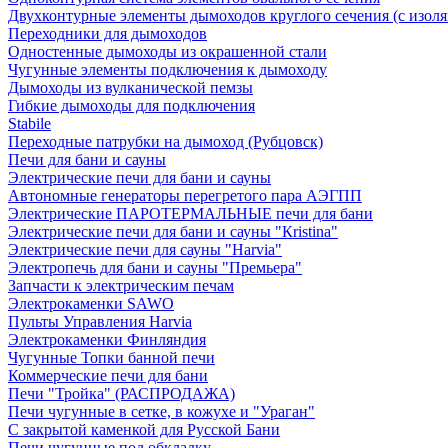
Двухконтурные элементы дымоходов круглого сечения (с изол
Переходники для дымоходов
Одностенные дымоходы из окрашенной стали
Чугунные элементы подключения к дымоходу
Дымоходы из вулканической пемзы
Гибкие дымоходы для подключения
Stabile
Переходные патрубки на дымоход (Рубцовск)
Печи для бани и сауны
Электрические печи для бани и сауны
Автономные генераторы перегретого пара АЭГПП
Электрические ПАРОТЕРМАЛЬНЫЕ печи для бани
Электрические печи для бани и сауны "Кristina"
Электрические печи для сауны "Harvia"
Электропечь для бани и сауны "Премьера"
Запчасти к электрическим печам
Электрокаменки SAWO
Пульты Управления Harvia
Электрокаменки Финляндия
Чугунные Топки банной печи
Коммерческие печи для бани
Печи "Тройка" (РАСПРОДАЖА)
Печи чугунные в сетке, в кожухе и "Ураган"
С закрытой каменкой для Русской Бани
Печи чугунные под обкладку