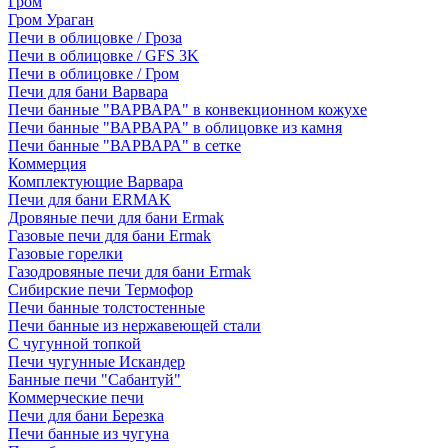
Гром
Гром Ураган
Печи в облицовке / Гроза
Печи в облицовке / GFS 3K
Печи в облицовке / Гром
Печи для бани Варвара
Печи банные "ВАРВАРА" в конвекционном кожухе
Печи банные "ВАРВАРА" в облицовке из камня
Печи банные "ВАРВАРА" в сетке
Коммерция
Комплектующие Варвара
Печи для бани ERMAK
Дровяные печи для бани Ermak
Газовые печи для бани Ermak
Газовые горелки
Газодровяные печи для бани Ermak
Сибирские печи Термофор
Печи банные толстостенные
Печи банные из нержавеющей стали
С чугунной топкой
Печи чугунные Искандер
Банные печи "Сабантуй"
Коммерческие печи
Печи для бани Березка
Печи банные из чугуна