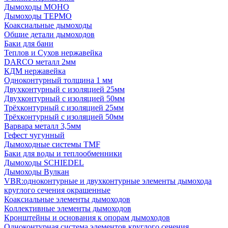
Дымоходы МОНО
Дымоходы ТЕРМО
Коаксиальные дымоходы
Общие детали дымоходов
Баки для бани
Теплов и Сухов нержавейка
DARCO металл 2мм
КДМ нержавейка
Одноконтурный толщина 1 мм
Двухконтурный с изоляцией 25мм
Двухконтурный с изоляцией 50мм
Трёхконтурный с изоляцией 25мм
Трёхконтурный с изоляцией 50мм
Варвара металл 3,5мм
Гефест чугунный
Дымоходные системы TMF
Баки для воды и теплообменники
Дымоходы SCHIEDEL
Дымоходы Вулкан
VBR:одноконтурные и двухконтурные элементы дымохода
круглого сечения окрашенные
Коаксиальные элементы дымоходов
Коллективные элементы дымоходов
Кронштейны и основания к опорам дымоходов
Одноконтурная система элементов круглого сечения