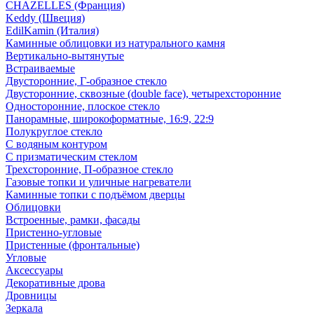
CHAZELLES (Франция)
Keddy (Швеция)
EdilKamin (Италия)
Каминные облицовки из натурального камня
Вертикально-вытянутые
Встраиваемые
Двусторонние, Г-образное стекло
Двусторонние, сквозные (double face), четырехсторонние
Односторонние, плоское стекло
Панорамные, широкоформатные, 16:9, 22:9
Полукруглое стекло
С водяным контуром
С призматическим стеклом
Трехсторонние, П-образное стекло
Газовые топки и уличные нагреватели
Каминные топки с подъёмом дверцы
Облицовки
Встроенные, рамки, фасады
Пристенно-угловые
Пристенные (фронтальные)
Угловые
Аксессуары
Декоративные дрова
Дровницы
Зеркала