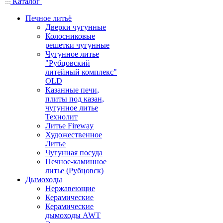
Каталог
Печное литьё
Дверки чугунные
Колосниковые
решетки чугунные
Чугунное литье
"Рубцовский
литейный комплекс"
OLD
Казанные печи,
плиты под казан,
чугунное литье
Технолит
Литье Fireway
Художественное
Литье
Чугунная посуда
Печное-каминное
литье (Рубцовск)
Дымоходы
Нержавеющие
Керамические
Керамические
дымоходы AWT