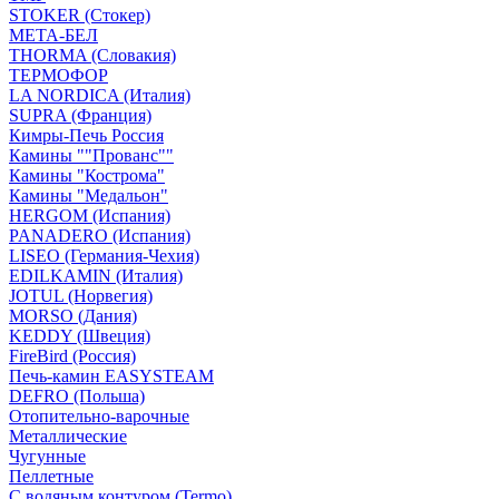
STOKER (Стокер)
МЕТА-БЕЛ
THORMA (Словакия)
ТЕРМОФОР
LA NORDICA (Италия)
SUPRA (Франция)
Кимры-Печь Россия
Камины ""Прованс""
Камины "Кострома"
Камины "Медальон"
HERGOM (Испания)
PANADERO (Испания)
LISEO (Германия-Чехия)
EDILKAMIN (Италия)
JOTUL (Норвегия)
MORSO (Дания)
KEDDY (Швеция)
FireBird (Россия)
Печь-камин EASYSTEAM
DEFRO (Польша)
Отопительно-варочные
Металлические
Чугунные
Пеллетные
С водяным контуром (Termo)