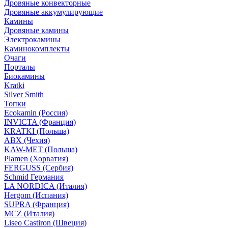
Дровяные конвекторные
Дровяные аккумулирующие
Камины
Дровяные камины
Электрокамины
Каминокомплекты
Очаги
Порталы
Биокамины
Kratki
Silver Smith
Топки
Ecokamin (Россия)
INVICTA (Франция)
KRATKI (Польша)
ABX (Чехия)
KAW-MET (Польша)
Plamen (Хорватия)
FERGUSS (Сербия)
Schmid Германия
LA NORDICA (Италия)
Hergom (Испания)
SUPRA (Франция)
MCZ (Италия)
Liseo Castiron (Швеция)