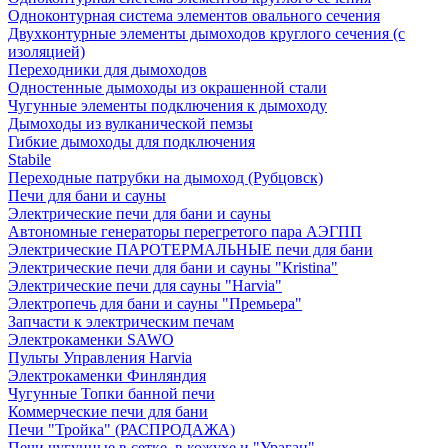
Одноконтурная система элементов овального сечения
Двухконтурные элементы дымоходов круглого сечения (с
изоляцией)
Переходники для дымоходов
Одностенные дымоходы из окрашенной стали
Чугунные элементы подключения к дымоходу
Дымоходы из вулканической пемзы
Гибкие дымоходы для подключения
Stabile
Переходные патрубки на дымоход (Рубцовск)
Печи для бани и сауны
Электрические печи для бани и сауны
Автономные генераторы перегретого пара АЭГПП
Электрические ПАРОТЕРМАЛЬНЫЕ печи для бани
Электрические печи для бани и сауны "Кristina"
Электрические печи для сауны "Harvia"
Электропечь для бани и сауны "Премьера"
Запчасти к электрическим печам
Электрокаменки SAWO
Пульты Управления Harvia
Электрокаменки Финляндия
Чугунные Топки банной печи
Коммерческие печи для бани
Печи "Тройка" (РАСПРОДАЖА)
Печи чугунные в сетке, в кожухе и "Ураган"