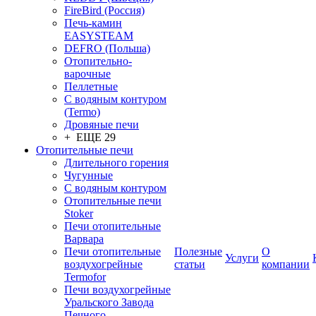
FireBird (Россия)
Печь-камин
EASYSTEAM
DEFRO (Польша)
Отопительно-
варочные
Пеллетные
С водяным контуром
(Termo)
Дровяные печи
+ ЕЩЕ 29
Отопительные печи
Длительного горения
Чугунные
C водяным контуром
Отопительные печи
Stoker
Печи отопительные
Варвара
Печи отопительные
Полезные
О
Услуги
воздухогрейные
статьи
компании
Termofor
Печи воздухогрейные
Уральского Завода
Печного