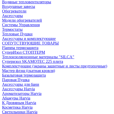
Водяные тепловентиляторы
Воздушные завесы
Обогреватели
Аксессуары
Модели обогревателей
Системы Управления
Термостаты
Тепловые Пушки
Аксессуары и комплектующие
СОПУТСТВУЮЩИЕ ТОВАРЫ
Flamma термозащита
СуперИзол СТОПТЕРМ
Теплоизоляционные материалы "SILCA"
Суперизол SKAMOTEC 225 плита
Комплектующие (экраны защитные и листы предтопочные)
Мастер флэш (скатная кровля)
Базальтовая термозащита
Паровая Пушка
Аксессуары для бани
Аксессуары Harvia
Ароматизаторы Harvia
Абажуры Harvia
К Дровяным Harvia
Косметика Harvia
Светильники Harvia