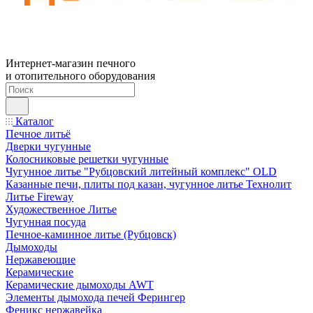
Интернет-магазин печного
и отопительного оборудования
Каталог
Печное литьё
Дверки чугунные
Колосниковые решетки чугунные
Чугунное литье "Рубцовский литейный комплекс" OLD
Казанные печи, плиты под казан, чугунное литье Технолит
Литье Fireway
Художественное Литье
Чугунная посуда
Печное-каминное литье (Рубцовск)
Дымоходы
Нержавеющие
Керамические
Керамические дымоходы AWT
Элементы дымохода печей Ферингер
Феникс нержавейка