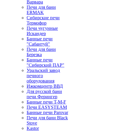
Варвара
Печи для бани
ERMAK
Сибирские печи
Термофор
Печи чугунные
Искандер
Банные печи
"Сабантуй"
Печи для бани
Березка
Банные печи
"Сибирский ПАР"
Уральский завод
печного
оборудования
Ижкомцентр ВВД
Для русской бани
печи Ферингер
Банные печи T-M-F
Печи EASYSTEAM
Банные печи Parovar
Печи для бани Black
Stove
Kastor