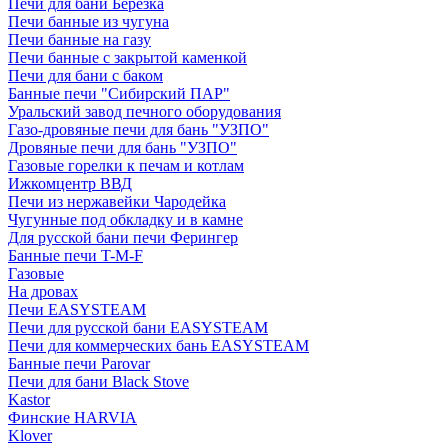
Печи для бани Березка
Печи банные из чугуна
Печи банные на газу
Печи банные с закрытой каменкой
Печи для бани с баком
Банные печи "Сибирский ПАР"
Уральский завод печного оборудования
Газо-дровяные печи для бань "УЗПО"
Дровяные печи для бань "УЗПО"
Газовые горелки к печам и котлам
Ижкомцентр ВВД
Печи из нержавейки Чародейка
Чугунные под обкладку и в камне
Для русской бани печи Ферингер
Банные печи T-M-F
Газовые
На дровах
Печи EASYSTEAM
Печи для русской бани EASYSTEAM
Печи для коммерческих бань EASYSTEAM
Банные печи Parovar
Печи для бани Black Stove
Kastor
Финские HARVIA
Klover