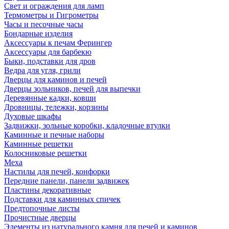
Свет и ограждения для ламп
Термометры и Гигрометры
Часы и песочные часы
Бондарные изделия
Аксессуары к печам Ферингер
Аксессуары для барбекю
Быки, подставки для дров
Ведра для угля, грили
Дверцы для каминов и печей
Дверцы зольников, печей для выпечки
Деревянные кадки, ковши
Дровницы, тележки, корзины
Духовые шкафы
Задвижки, зольные коробки, кладочные втулки
Каминные и печные наборы
Каминные решетки
Колосниковые решетки
Меха
Настилы для печей, конфорки
Передние панели, панели задвижек
Пластины декоративные
Подставки для каминных спичек
Предтопочные листы
Прочистные дверцы
Элементы из натурального камня для печей и каминов