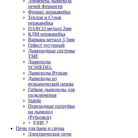
Элементы дымохода
печей Ферингер
Феникс нержавейка
Теплов и Сухов
нержавейка
DARCO металл 2мм
КДМ нержавейка
Варвара металл 3,5мм
Гефест чугунный
Дымоходные системы
TMF
Дымоходы
SCHIEDEL
Дымоходы Вулкан
Дымоходы из
вулканической пемзы
Гибкие дымоходы для
подключения
Stabile
Переходные патрубки
на дымоход
(Рубцовск)
+ ЕЩЕ 7
Печи для бани и сауны
Электрические печи