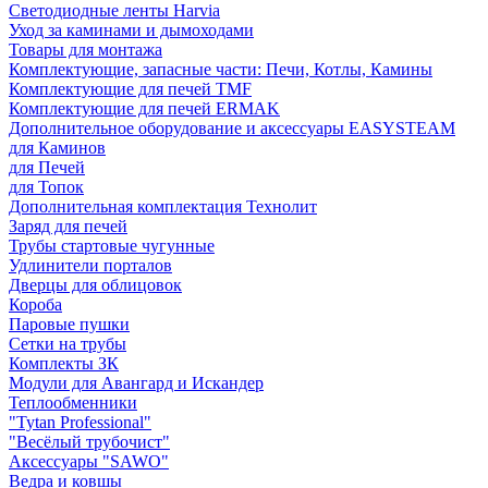
Светодиодные ленты Harvia
Уход за каминами и дымоходами
Товары для монтажа
Комплектующие, запасные части: Печи, Котлы, Камины
Комплектующие для печей TMF
Комплектующие для печей ERMAK
Дополнительное оборудование и аксессуары EASYSTEAM
для Каминов
для Печей
для Топок
Дополнительная комплектация Технолит
Заряд для печей
Трубы стартовые чугунные
Удлинители порталов
Дверцы для облицовок
Короба
Паровые пушки
Сетки на трубы
Комплекты ЗК
Модули для Авангард и Искандер
Теплообменники
"Tytan Professional"
"Весёлый трубочист"
Аксессуары "SAWO"
Ведра и ковшы