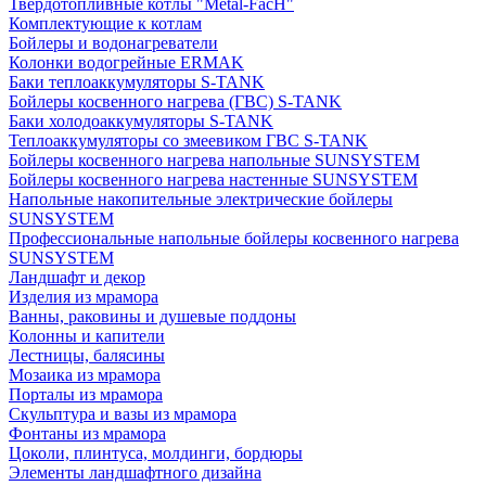
Твердотопливные котлы "Metal-FacH"
Комплектующие к котлам
Бойлеры и водонагреватели
Колонки водогрейные ERMAK
Баки теплоаккумуляторы S-TANK
Бойлеры косвенного нагрева (ГВС) S-TANK
Баки холодоаккумуляторы S-TANK
Теплоаккумуляторы со змеевиком ГВС S-TANK
Бойлеры косвенного нагрева напольные SUNSYSTEM
Бойлеры косвенного нагрева настенные SUNSYSTEM
Напольные накопительные электрические бойлеры
SUNSYSTEM
Профессиональные напольные бойлеры косвенного нагрева
SUNSYSTEM
Ландшафт и декор
Изделия из мрамора
Ванны, раковины и душевые поддоны
Колонны и капители
Лестницы, балясины
Мозаика из мрамора
Порталы из мрамора
Скульптура и вазы из мрамора
Фонтаны из мрамора
Цоколи, плинтуса, молдинги, бордюры
Элементы ландшафтного дизайна