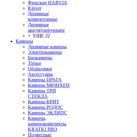
Финские HARVIA
Klover
Дровяные
конвекторные
Дровяные
аккумулирующие
+ ЕЩЕ 22
Камины
Дровяные камины
Электрокамины
Биокамины
Топки
Облицовки
Аксессуары
Камины ПРАГА
Камины МЮНХЕН
Камины ТРИ
СТЕКЛА
Камины КРИТ
Камины РОДОС
Камины ЭКЛИПС
Камины,
каминокомплекты
KRATKI PRO
Подвесные