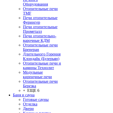
Оборудования
Отопительные печи
TMF
Печи отопительные
Ферингер
Печи отопительные
Прометалл
Печи отопительно-
варочные КДМ
Отопительные печи
Бренеран
Длительного Горения
Клондайк (Булерьян)
Отопительные печи и
камины Технолит
Модульные
кирпичные печи
Отопительные печи
Березка
+ ЕЩЕ 6
Баня и сауна
Готовые сауны
Отделка
Двери