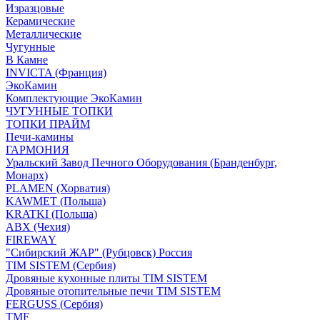
Изразцовые
Керамические
Металлические
Чугунные
В Камне
INVICTA (Франция)
ЭкоКамин
Комплектующие ЭкоКамин
ЧУГУННЫЕ ТОПКИ
ТОПКИ ПРАЙМ
Печи-камины
ГАРМОНИЯ
Уральский Завод Печного Оборудования (Бранденбург,
Монарх)
PLAMEN (Хорватия)
KAWMET (Польша)
KRATKI (Польша)
ABX (Чехия)
FIREWAY
"Сибирский ЖАР" (Рубцовск) Россия
TIM SISTEM (Сербия)
Дровяные кухонные плиты TIM SISTEM
Дровяные отопительные печи TIM SISTEM
FERGUSS (Сербия)
TMF