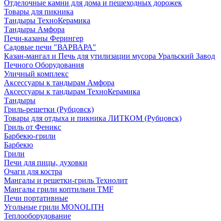
Отделочные камни для дома и пешеходных дорожек
Товары для пикника
Тандыры ТехноКерамика
Тандыры Амфора
Печи-казаны Ферингер
Садовые печи "ВАРВАРА"
Казан-мангал и Печь для утилизации мусора Уральский Завод
Печного Оборудования
Уличный комплекс
Аксессуары к тандырам Амфора
Аксессуары к тандырам ТехноКерамика
Тандыры
Гриль-решетки (Рубцовск)
Товары для отдыха и пикника ЛИТКОМ (Рубцовск)
Гриль от Феникс
Барбекю-грили
Барбекю
Грили
Печи для пицы, духовки
Очаги для костра
Мангалы и решетки-гриль Технолит
Мангалы грили коптильни TMF
Печи портативные
Угольные грили MONOLITH
Теплооборудование