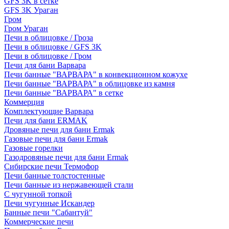
GFS 3K в сетке
GFS 3K Ураган
Гром
Гром Ураган
Печи в облицовке / Гроза
Печи в облицовке / GFS 3K
Печи в облицовке / Гром
Печи для бани Варвара
Печи банные "ВАРВАРА" в конвекционном кожухе
Печи банные "ВАРВАРА" в облицовке из камня
Печи банные "ВАРВАРА" в сетке
Коммерция
Комплектующие Варвара
Печи для бани ERMAK
Дровяные печи для бани Ermak
Газовые печи для бани Ermak
Газовые горелки
Газодровяные печи для бани Ermak
Сибирские печи Термофор
Печи банные толстостенные
Печи банные из нержавеющей стали
С чугунной топкой
Печи чугунные Искандер
Банные печи "Сабантуй"
Коммерческие печи