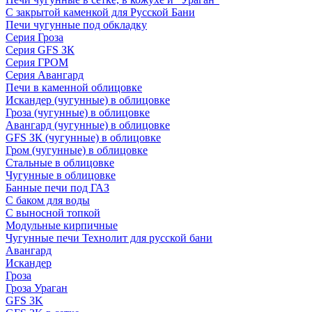
С закрытой каменкой для Русской Бани
Печи чугунные под обкладку
Серия Гроза
Серия GFS ЗК
Серия ГРОМ
Серия Авангард
Печи в каменной облицовке
Искандер (чугунные) в облицовке
Гроза (чугунные) в облицовке
Авангард (чугунные) в облицовке
GFS ЗК (чугунные) в облицовке
Гром (чугунные) в облицовке
Стальные в облицовке
Чугунные в облицовке
Банные печи под ГАЗ
С баком для воды
С выносной топкой
Модульные кирпичные
Чугунные печи Технолит для русской бани
Авангард
Искандер
Гроза
Гроза Ураган
GFS 3K