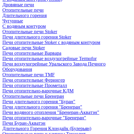
Дровяные печи
Отопительные печи
Длительного горения
Чугунные
C водяным контуром
Отопительные печи Stoker
Печи длительного горения Stoker
Печи отопительные Stoker с водяным контуром
Садовые печи Stoker
Печи отопительные Варвара
Печи отопительные воздухогрейные Termofor
Печи воздухогрейные Уральского Завода Печного
Оборудования
Отопительные печи TMF
Печи отопительные Ферингер
Печи отопительные Прометалл
Печи отопительно-варочные КДМ
Отопительные печи Бренеран
Печи длительного горения "Буран"
Печи длительного горения "Бренеран"
Печи водяного отопления "Бренеран-Акватэн"
Печи отопительно-варочные "Бренеран"
Печи Буран-Акватэн
Длительного Горения Клондайк (Булерьян)
Отопительные печи и камины Технолит