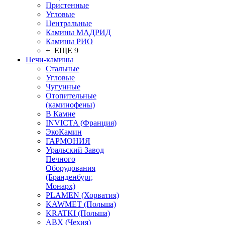
Пристенные
Угловые
Центральные
Камины МАДРИД
Камины РИО
+ ЕЩЕ 9
Печи-камины
Стальные
Угловые
Чугунные
Отопительные
(каминофены)
В Камне
INVICTA (Франция)
ЭкоКамин
ГАРМОНИЯ
Уральский Завод
Печного
Оборудования
(Бранденбург,
Монарх)
PLAMEN (Хорватия)
KAWMET (Польша)
KRATKI (Польша)
ABX (Чехия)