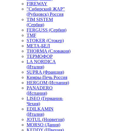
FIREWAY
"Сибирский ЖАР"
(Рубцовск) Россия
TIM SISTEM
(Сербия)
FERGUSS (Сербия)
TMF
STOKER (Стокер)
МЕТА-БЕЛ
THORMA (Словакия)
ТЕРМОФОР
LA NORDICA
(Италия)
SUPRA (Франция)
Кимры-Печь Россия
HERGOM (Испания)
PANADERO
(Испания)
LISEO (Германия-
Чехия)
EDILKAMIN
(Италия)
JOTUL (Норвегия)
MORSO (Дания)
KEDDY (Швеция)