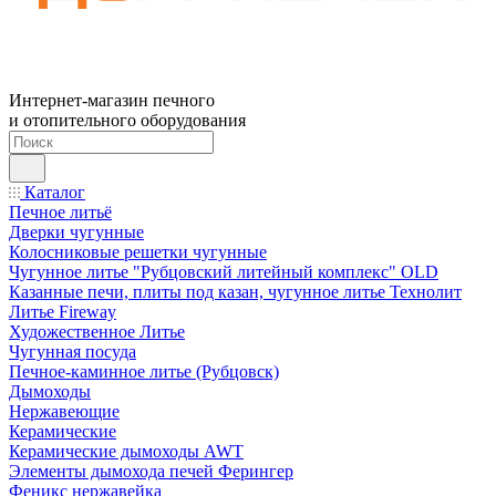
Интернет-магазин печного
и отопительного оборудования
Каталог
Печное литьё
Дверки чугунные
Колосниковые решетки чугунные
Чугунное литье "Рубцовский литейный комплекс" OLD
Казанные печи, плиты под казан, чугунное литье Технолит
Литье Fireway
Художественное Литье
Чугунная посуда
Печное-каминное литье (Рубцовск)
Дымоходы
Нержавеющие
Керамические
Керамические дымоходы AWT
Элементы дымохода печей Ферингер
Феникс нержавейка