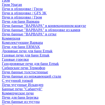
Гром
Гром Ураган
Печи в облицовке / Гроза
Печи в облицовке / GFS 3K
Печи в облицовке / Гром
Печи для бани Варвара
Печи банные "ВАРВАРА" в конвекционном кожухе
Печи банные "ВАРВАРА" в облицовке из камня
Печи банные "ВАРВАРА" в сетке
Коммерция
Комплектующие Варвара
Печи для бани ERMAK
Дровяные печи для бани Ermak
Газовые печи для бани Ermak
Газовые горелки
Газодровяные печи для бани Ermak
Сибирские печи Термофор
Печи банные толстостенные
Печи банные из нержавеющей стали
С чугунной топкой
Печи чугунные Искандер
Банные печи "Сабантуй"
Коммерческие печи
Печи для бани Березка
Печи банные из чугуна