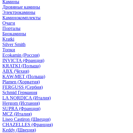
Камины
Дровяные камины
Электрокамины
Каминокомплекты
Очаги
Порталы
Биокамины
Kratki
Silver Smith
Топки
Ecokamin (Россия)
INVICTA (Франция)
KRATKI (Польша)
ABX (Чехия)
KAW-MET (Польша)
Plamen (Хорватия)
FERGUSS (Сербия)
Schmid Германия
LA NORDICA (Италия)
Hergom (Испания)
SUPRA (Франция)
MCZ (Италия)
Liseo Castiron (Швеция)
CHAZELLES (Франция)
Keddy (Швеция)