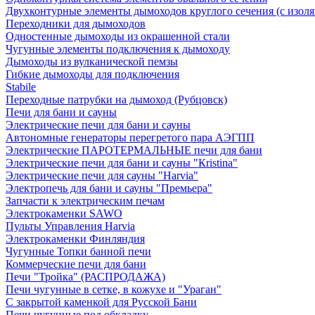
Двухконтурные элементы дымоходов круглого сечения (с изол
Переходники для дымоходов
Одностенные дымоходы из окрашенной стали
Чугунные элементы подключения к дымоходу
Дымоходы из вулканической пемзы
Гибкие дымоходы для подключения
Stabile
Переходные патрубки на дымоход (Рубцовск)
Печи для бани и сауны
Электрические печи для бани и сауны
Автономные генераторы перегретого пара АЭГПП
Электрические ПАРОТЕРМАЛЬНЫЕ печи для бани
Электрические печи для бани и сауны "Кristina"
Электрические печи для сауны "Harvia"
Электропечь для бани и сауны "Премьера"
Запчасти к электрическим печам
Электрокаменки SAWO
Пульты Управления Harvia
Электрокаменки Финляндия
Чугунные Топки банной печи
Коммерческие печи для бани
Печи "Тройка" (РАСПРОДАЖА)
Печи чугунные в сетке, в кожухе и "Ураган"
С закрытой каменкой для Русской Бани
Печи чугунные под обкладку