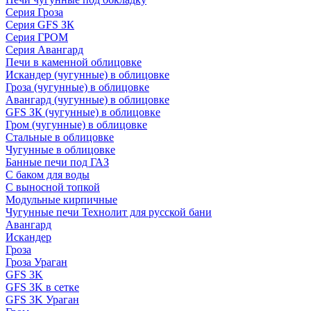
Серия Гроза
Серия GFS ЗК
Серия ГРОМ
Серия Авангард
Печи в каменной облицовке
Искандер (чугунные) в облицовке
Гроза (чугунные) в облицовке
Авангард (чугунные) в облицовке
GFS ЗК (чугунные) в облицовке
Гром (чугунные) в облицовке
Стальные в облицовке
Чугунные в облицовке
Банные печи под ГАЗ
С баком для воды
С выносной топкой
Модульные кирпичные
Чугунные печи Технолит для русской бани
Авангард
Искандер
Гроза
Гроза Ураган
GFS 3K
GFS 3K в сетке
GFS 3K Ураган