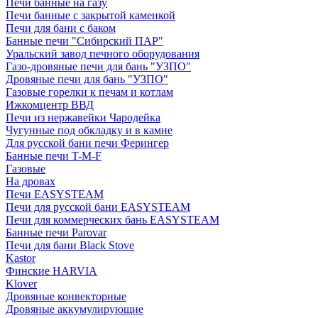
Печи банные на газу
Печи банные с закрытой каменкой
Печи для бани с баком
Банные печи "Сибирский ПАР"
Уральский завод печного оборудования
Газо-дровяные печи для бань "УЗПО"
Дровяные печи для бань "УЗПО"
Газовые горелки к печам и котлам
Ижкомцентр ВВД
Печи из нержавейки Чародейка
Чугунные под обкладку и в камне
Для русской бани печи Ферингер
Банные печи T-M-F
Газовые
На дровах
Печи EASYSTEAM
Печи для русской бани EASYSTEAM
Печи для коммерческих бань EASYSTEAM
Банные печи Parovar
Печи для бани Black Stove
Kastor
Финские HARVIA
Klover
Дровяные конвекторные
Дровяные аккумулирующие