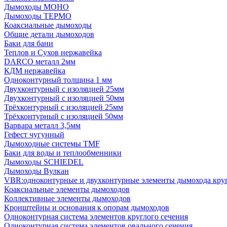
Дымоходы МОНО
Дымоходы ТЕРМО
Коаксиальные дымоходы
Общие детали дымоходов
Баки для бани
Теплов и Сухов нержавейка
DARCO металл 2мм
КДМ нержавейка
Одноконтурный толщина 1 мм
Двухконтурный с изоляцией 25мм
Двухконтурный с изоляцией 50мм
Трёхконтурный с изоляцией 25мм
Трёхконтурный с изоляцией 50мм
Варвара металл 3,5мм
Гефест чугунный
Дымоходные системы TMF
Баки для воды и теплообменники
Дымоходы SCHIEDEL
Дымоходы Вулкан
VBR:одноконтурные и двухконтурные элементы дымохода кру
Коаксиальные элементы дымоходов
Коллективные элементы дымоходов
Кронштейны и основания к опорам дымоходов
Одноконтурная система элементов круглого сечения
Одноконтурная система элементов овального сечения