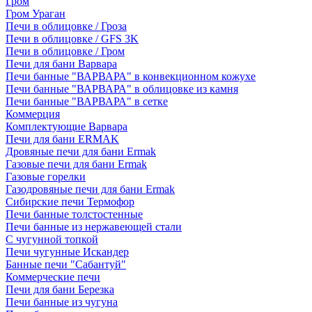
Гром
Гром Ураган
Печи в облицовке / Гроза
Печи в облицовке / GFS 3K
Печи в облицовке / Гром
Печи для бани Варвара
Печи банные "ВАРВАРА" в конвекционном кожухе
Печи банные "ВАРВАРА" в облицовке из камня
Печи банные "ВАРВАРА" в сетке
Коммерция
Комплектующие Варвара
Печи для бани ERMAK
Дровяные печи для бани Ermak
Газовые печи для бани Ermak
Газовые горелки
Газодровяные печи для бани Ermak
Сибирские печи Термофор
Печи банные толстостенные
Печи банные из нержавеющей стали
С чугунной топкой
Печи чугунные Искандер
Банные печи "Сабантуй"
Коммерческие печи
Печи для бани Березка
Печи банные из чугуна