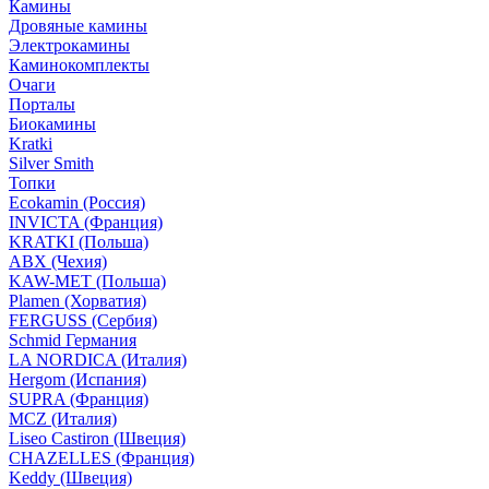
Камины
Дровяные камины
Электрокамины
Каминокомплекты
Очаги
Порталы
Биокамины
Kratki
Silver Smith
Топки
Ecokamin (Россия)
INVICTA (Франция)
KRATKI (Польша)
ABX (Чехия)
KAW-MET (Польша)
Plamen (Хорватия)
FERGUSS (Сербия)
Schmid Германия
LA NORDICA (Италия)
Hergom (Испания)
SUPRA (Франция)
MCZ (Италия)
Liseo Castiron (Швеция)
CHAZELLES (Франция)
Keddy (Швеция)