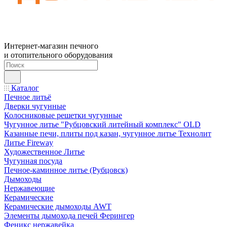
Интернет-магазин печного
и отопительного оборудования
Каталог
Печное литьё
Дверки чугунные
Колосниковые решетки чугунные
Чугунное литье "Рубцовский литейный комплекс" OLD
Казанные печи, плиты под казан, чугунное литье Технолит
Литье Fireway
Художественное Литье
Чугунная посуда
Печное-каминное литье (Рубцовск)
Дымоходы
Нержавеющие
Керамические
Керамические дымоходы AWT
Элементы дымохода печей Ферингер
Феникс нержавейка