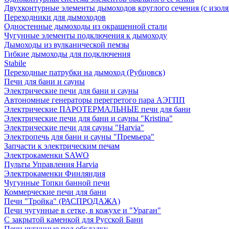
Двухконтурные элементы дымоходов круглого сечения (с изол
Переходники для дымоходов
Одностенные дымоходы из окрашенной стали
Чугунные элементы подключения к дымоходу
Дымоходы из вулканической пемзы
Гибкие дымоходы для подключения
Stabile
Переходные патрубки на дымоход (Рубцовск)
Печи для бани и сауны
Электрические печи для бани и сауны
Автономные генераторы перегретого пара АЭГПП
Электрические ПАРОТЕРМАЛЬНЫЕ печи для бани
Электрические печи для бани и сауны "Кristina"
Электрические печи для сауны "Harvia"
Электропечь для бани и сауны "Премьера"
Запчасти к электрическим печам
Электрокаменки SAWO
Пульты Управления Harvia
Электрокаменки Финляндия
Чугунные Топки банной печи
Коммерческие печи для бани
Печи "Тройка" (РАСПРОДАЖА)
Печи чугунные в сетке, в кожухе и "Ураган"
С закрытой каменкой для Русской Бани
Печи чугунные под обкладку