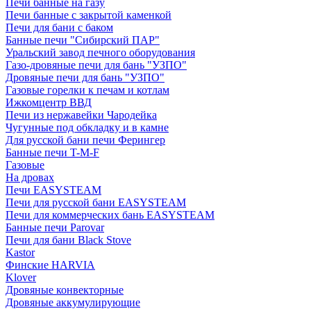
Печи банные на газу
Печи банные с закрытой каменкой
Печи для бани с баком
Банные печи "Сибирский ПАР"
Уральский завод печного оборудования
Газо-дровяные печи для бань "УЗПО"
Дровяные печи для бань "УЗПО"
Газовые горелки к печам и котлам
Ижкомцентр ВВД
Печи из нержавейки Чародейка
Чугунные под обкладку и в камне
Для русской бани печи Ферингер
Банные печи T-M-F
Газовые
На дровах
Печи EASYSTEAM
Печи для русской бани EASYSTEAM
Печи для коммерческих бань EASYSTEAM
Банные печи Parovar
Печи для бани Black Stove
Kastor
Финские HARVIA
Klover
Дровяные конвекторные
Дровяные аккумулирующие