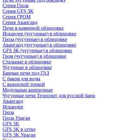
Серия Гроза
Серия GFS ЗК
Серия ГРОМ
Серия Авангард
Печи в каменной облицовке
Искандер (чугунные) в облицовке
Гроза (чугунные) в облицовке
Авангард (чугунные) в облицовке
GFS ЗК (чугунные) в облицовке
Гром (чугунные) в облицовке
Стальные в облицовке
Чугунные в облицовке
Банные печи под ГАЗ
С баком для воды
С выносной топкой
Модульные кирпичные
Чугунные печи Технолит для русской бани
Авангард
Искандер
Гроза
Гроза Ураган
GFS 3K
GFS 3K в сетке
GFS 3K Ураган