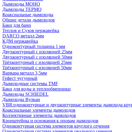
Дымоходы МОНО
Дымоходы ТЕРМО
Коаксиальные дымоходы
Общие детали дымоходов
Баки для бани
Теплов и Сухов нержавейка
DARCO металл 2мм
КДМ нержавейка
Одноконтурный толщина 1 мм
Двухконтурный с изоляцией 25мм
Двухконтурный с изоляцией 50мм
Трёхконтурный с изоляцией 25мм
Трёхконтурный с изоляцией 50мм
Варвара металл 3,5мм
Гефест чугунный
Дымоходные системы TMF
Баки для воды и теплообменники
Дымоходы SCHIEDEL
Дымоходы Вулкан
VBR:одноконтурные и двухконтурные элементы дымохода кру
Коаксиальные элементы дымоходов
Коллективные элементы дымоходов
Кронштейны и основания к опорам дымоходов
Одноконтурная система элементов круглого сечения
Одноконтурная система элементов овального сечения