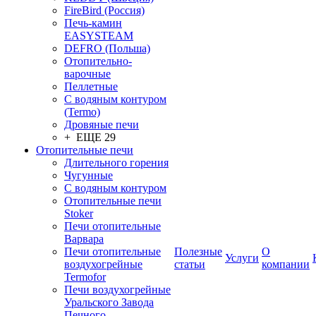
FireBird (Россия)
Печь-камин
EASYSTEAM
DEFRO (Польша)
Отопительно-
варочные
Пеллетные
С водяным контуром
(Termo)
Дровяные печи
+ ЕЩЕ 29
Отопительные печи
Длительного горения
Чугунные
C водяным контуром
Отопительные печи
Stoker
Печи отопительные
Варвара
Печи отопительные
Полезные
О
Услуги
воздухогрейные
статьи
компании
Termofor
Печи воздухогрейные
Уральского Завода
Печного