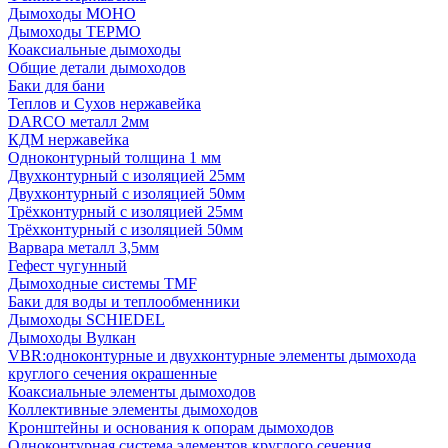
Дымоходы МОНО
Дымоходы ТЕРМО
Коаксиальные дымоходы
Общие детали дымоходов
Баки для бани
Теплов и Сухов нержавейка
DARCO металл 2мм
КДМ нержавейка
Одноконтурный толщина 1 мм
Двухконтурный с изоляцией 25мм
Двухконтурный с изоляцией 50мм
Трёхконтурный с изоляцией 25мм
Трёхконтурный с изоляцией 50мм
Варвара металл 3,5мм
Гефест чугунный
Дымоходные системы TMF
Баки для воды и теплообменники
Дымоходы SCHIEDEL
Дымоходы Вулкан
VBR:одноконтурные и двухконтурные элементы дымохода
круглого сечения окрашенные
Коаксиальные элементы дымоходов
Коллективные элементы дымоходов
Кронштейны и основания к опорам дымоходов
Одноконтурная система элементов круглого сечения