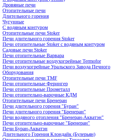
Дровяные печи
Отопительные печи
Длительного горения
Чугунные
C водяным контуром
Отопительные печи Stoker
Печи длительного горения Stoker
Печи отопительные Stoker с водяным контуром
Садовые печи Stoker
Печи отопительные Варвара
Печи отопительные воздухогрейные Termofor
Печи воздухогрейные Уральского Завода Печного
Оборудования
Отопительные печи TMF
Печи отопительные Ферингер
Печи отопительные Прометалл
Печи отопительно-варочные КДМ
Отопительные печи Бренеран
Печи длительного горения "Буран"
Печи длительного горения "Бренеран"
Печи водяного отопления "Бренеран-Акватэн"
Печи отопительно-варочные "Бренеран"
Печи Буран-Акватэн
Длительного Горения Клондайк (Булерьян)
Отопительные печи и камины Технолит