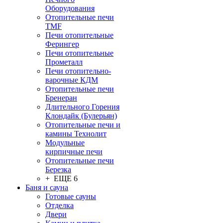
Оборудования
Отопительные печи
TMF
Печи отопительные
Ферингер
Печи отопительные
Прометалл
Печи отопительно-
варочные КДМ
Отопительные печи
Бренеран
Длительного Горения
Клондайк (Булерьян)
Отопительные печи и
камины Технолит
Модульные
кирпичные печи
Отопительные печи
Березка
+ ЕЩЕ 6
Баня и сауна
Готовые сауны
Отделка
Двери