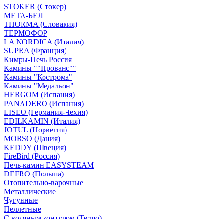
STOKER (Стокер)
МЕТА-БЕЛ
THORMA (Словакия)
ТЕРМОФОР
LA NORDICA (Италия)
SUPRA (Франция)
Кимры-Печь Россия
Камины ""Прованс""
Камины "Кострома"
Камины "Медальон"
HERGOM (Испания)
PANADERO (Испания)
LISEO (Германия-Чехия)
EDILKAMIN (Италия)
JOTUL (Норвегия)
MORSO (Дания)
KEDDY (Швеция)
FireBird (Россия)
Печь-камин EASYSTEAM
DEFRO (Польша)
Отопительно-варочные
Металлические
Чугунные
Пеллетные
С водяным контуром (Termo)