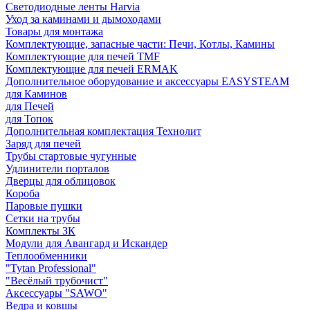
Светодиодные ленты Harvia
Уход за каминами и дымоходами
Товары для монтажа
Комплектующие, запасные части: Печи, Котлы, Камины
Комплектующие для печей TMF
Комплектующие для печей ERMAK
Дополнительное оборудование и аксессуары EASYSTEAM
для Каминов
для Печей
для Топок
Дополнительная комплектация Технолит
Заряд для печей
Трубы стартовые чугунные
Удлинители порталов
Дверцы для облицовок
Короба
Паровые пушки
Сетки на трубы
Комплекты ЗК
Модули для Авангард и Искандер
Теплообменники
"Tytan Professional"
"Весёлый трубочист"
Аксессуары "SAWO"
Ведра и ковшы