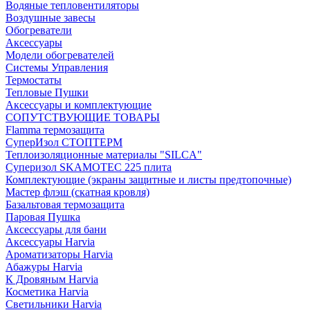
Водяные тепловентиляторы
Воздушные завесы
Обогреватели
Аксессуары
Модели обогревателей
Системы Управления
Термостаты
Тепловые Пушки
Аксессуары и комплектующие
СОПУТСТВУЮЩИЕ ТОВАРЫ
Flamma термозащита
СуперИзол СТОПТЕРМ
Теплоизоляционные материалы "SILCA"
Суперизол SKAMOTEC 225 плита
Комплектующие (экраны защитные и листы предтопочные)
Мастер флэш (скатная кровля)
Базальтовая термозащита
Паровая Пушка
Аксессуары для бани
Аксессуары Harvia
Ароматизаторы Harvia
Абажуры Harvia
К Дровяным Harvia
Косметика Harvia
Светильники Harvia