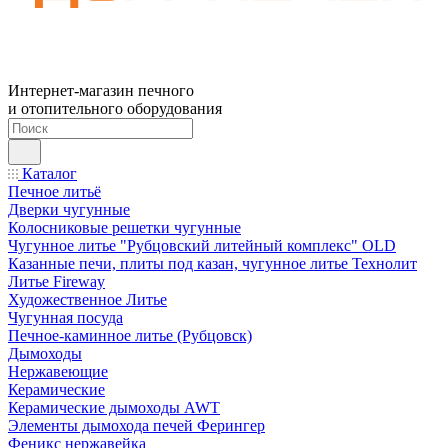
Интернет-магазин печного
и отопительного оборудования
Каталог
Печное литьё
Дверки чугунные
Колосниковые решетки чугунные
Чугунное литье "Рубцовский литейный комплекс" OLD
Казанные печи, плиты под казан, чугунное литье Технолит
Литье Fireway
Художественное Литье
Чугунная посуда
Печное-каминное литье (Рубцовск)
Дымоходы
Нержавеющие
Керамические
Керамические дымоходы AWT
Элементы дымохода печей Ферингер
Феникс нержавейка