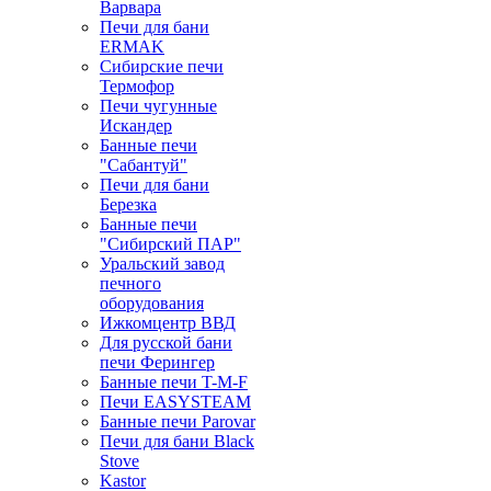
Варвара
Печи для бани
ERMAK
Сибирские печи
Термофор
Печи чугунные
Искандер
Банные печи
"Сабантуй"
Печи для бани
Березка
Банные печи
"Сибирский ПАР"
Уральский завод
печного
оборудования
Ижкомцентр ВВД
Для русской бани
печи Ферингер
Банные печи T-M-F
Печи EASYSTEAM
Банные печи Parovar
Печи для бани Black
Stove
Kastor