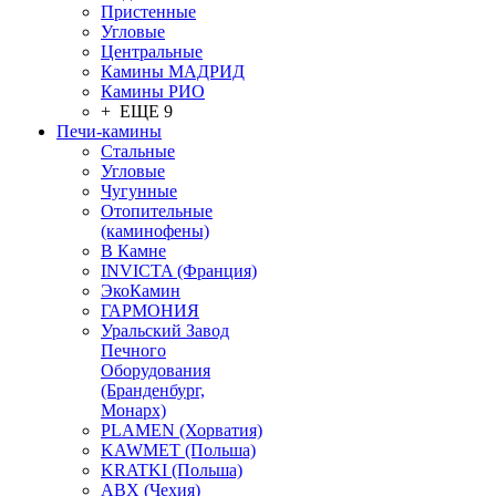
Пристенные
Угловые
Центральные
Камины МАДРИД
Камины РИО
+ ЕЩЕ 9
Печи-камины
Стальные
Угловые
Чугунные
Отопительные
(каминофены)
В Камне
INVICTA (Франция)
ЭкоКамин
ГАРМОНИЯ
Уральский Завод
Печного
Оборудования
(Бранденбург,
Монарх)
PLAMEN (Хорватия)
KAWMET (Польша)
KRATKI (Польша)
ABX (Чехия)