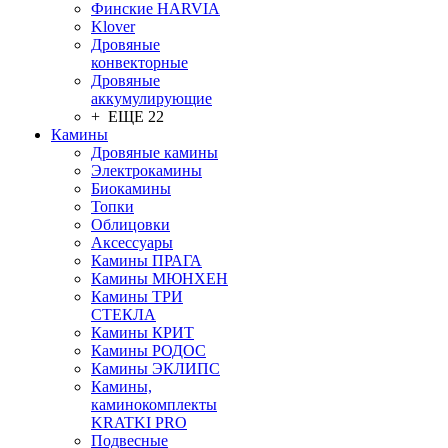
Финские HARVIA
Klover
Дровяные
конвекторные
Дровяные
аккумулирующие
+ ЕЩЕ 22
Камины
Дровяные камины
Электрокамины
Биокамины
Топки
Облицовки
Аксессуары
Камины ПРАГА
Камины МЮНХЕН
Камины ТРИ
СТЕКЛА
Камины КРИТ
Камины РОДОС
Камины ЭКЛИПС
Камины,
каминокомплекты
KRATKI PRO
Подвесные