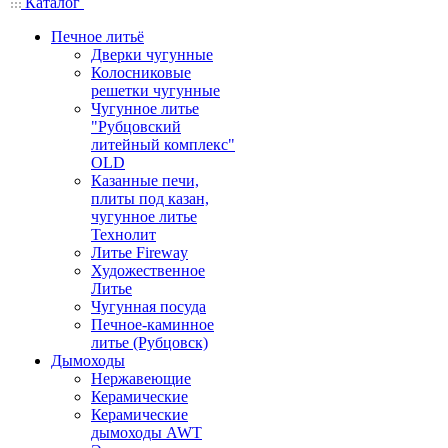
Каталог
Печное литьё
Дверки чугунные
Колосниковые
решетки чугунные
Чугунное литье
"Рубцовский
литейный комплекс"
OLD
Казанные печи,
плиты под казан,
чугунное литье
Технолит
Литье Fireway
Художественное
Литье
Чугунная посуда
Печное-каминное
литье (Рубцовск)
Дымоходы
Нержавеющие
Керамические
Керамические
дымоходы AWT