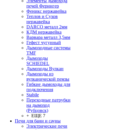
Элементы дымохода
печей Ферингер
Феникс нержавейка
Теплов и Сухов
нержавейка
DARCO металл 2мм
КДМ нержавейка
Варвара металл 3,5мм
Гефест чугунный
Дымоходные системы
TMF
Дымоходы
SCHIEDEL
Дымоходы Вулкан
Дымоходы из
вулканической пемзы
Гибкие дымоходы для
подключения
Stabile
Переходные патрубки
на дымоход
(Рубцовск)
+ ЕЩЕ 7
Печи для бани и сауны
Электрические печи