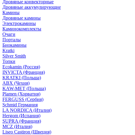
Дровяные конвекторные
Дровяные аккумулирующие
Камины
Дровяные камины
Электрокамины
Каминокомплекты
Очаги
Порталы
Биокамины
Kratki
Silver Smith
Топки
Ecokamin (Россия)
INVICTA (Франция)
KRATKI (Польша)
ABX (Чехия)
KAW-MET (Польша)
Plamen (Хорватия)
FERGUSS (Сербия)
Schmid Германия
LA NORDICA (Италия)
Hergom (Испания)
SUPRA (Франция)
MCZ (Италия)
Liseo Castiron (Швеция)