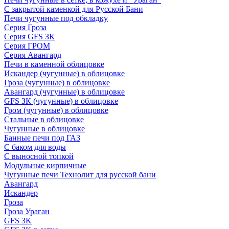
С закрытой каменкой для Русской Бани
Печи чугунные под обкладку
Серия Гроза
Серия GFS ЗК
Серия ГРОМ
Серия Авангард
Печи в каменной облицовке
Искандер (чугунные) в облицовке
Гроза (чугунные) в облицовке
Авангард (чугунные) в облицовке
GFS ЗК (чугунные) в облицовке
Гром (чугунные) в облицовке
Стальные в облицовке
Чугунные в облицовке
Банные печи под ГАЗ
С баком для воды
С выносной топкой
Модульные кирпичные
Чугунные печи Технолит для русской бани
Авангард
Искандер
Гроза
Гроза Ураган
GFS 3K