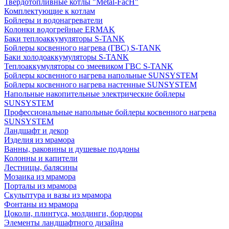
Твердотопливные котлы "Metal-FacH"
Комплектующие к котлам
Бойлеры и водонагреватели
Колонки водогрейные ERMAK
Баки теплоаккумуляторы S-TANK
Бойлеры косвенного нагрева (ГВС) S-TANK
Баки холодоаккумуляторы S-TANK
Теплоаккумуляторы со змеевиком ГВС S-TANK
Бойлеры косвенного нагрева напольные SUNSYSTEM
Бойлеры косвенного нагрева настенные SUNSYSTEM
Напольные накопительные электрические бойлеры
SUNSYSTEM
Профессиональные напольные бойлеры косвенного нагрева
SUNSYSTEM
Ландшафт и декор
Изделия из мрамора
Ванны, раковины и душевые поддоны
Колонны и капители
Лестницы, балясины
Мозаика из мрамора
Порталы из мрамора
Скульптура и вазы из мрамора
Фонтаны из мрамора
Цоколи, плинтуса, молдинги, бордюры
Элементы ландшафтного дизайна