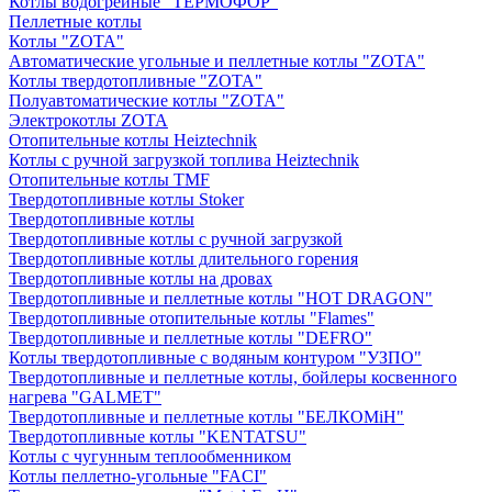
Котлы водогрейные "ТЕРМОФОР"
Пеллетные котлы
Котлы "ZOTA"
Автоматические угольные и пеллетные котлы "ZOTA"
Котлы твердотопливные "ZOTA"
Полуавтоматические котлы "ZOTA"
Электрокотлы ZOTA
Отопительные котлы Heiztechnik
Котлы с ручной загрузкой топлива Heiztechnik
Отопительные котлы TMF
Твердотопливные котлы Stoker
Твердотопливные котлы
Твердотопливные котлы с ручной загрузкой
Твердотопливные котлы длительного горения
Твердотопливные котлы на дровах
Твердотопливные и пеллетные котлы "HOT DRAGON"
Твердотопливные отопительные котлы "Flames"
Твердотопливные и пеллетные котлы "DEFRO"
Котлы твердотопливные с водяным контуром "УЗПО"
Твердотопливные и пеллетные котлы, бойлеры косвенного
нагрева "GALMET"
Твердотопливные и пеллетные котлы "БЕЛКОМiН"
Твердотопливные котлы "KENTATSU"
Котлы с чугунным теплообменником
Котлы пеллетно-угольные "FACI"