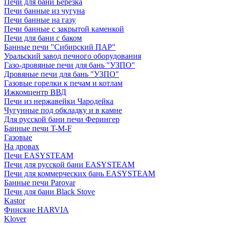
Печи для бани Березка
Печи банные из чугуна
Печи банные на газу
Печи банные с закрытой каменкой
Печи для бани с баком
Банные печи "Сибирский ПАР"
Уральский завод печного оборудования
Газо-дровяные печи для бань "УЗПО"
Дровяные печи для бань "УЗПО"
Газовые горелки к печам и котлам
Ижкомцентр ВВД
Печи из нержавейки Чародейка
Чугунные под обкладку и в камне
Для русской бани печи Ферингер
Банные печи T-M-F
Газовые
На дровах
Печи EASYSTEAM
Печи для русской бани EASYSTEAM
Печи для коммерческих бань EASYSTEAM
Банные печи Parovar
Печи для бани Black Stove
Kastor
Финские HARVIA
Klover