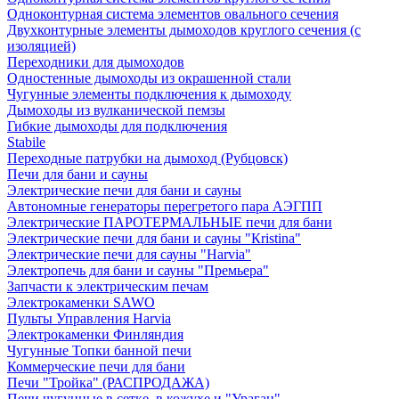
Одноконтурная система элементов овального сечения
Двухконтурные элементы дымоходов круглого сечения (с
изоляцией)
Переходники для дымоходов
Одностенные дымоходы из окрашенной стали
Чугунные элементы подключения к дымоходу
Дымоходы из вулканической пемзы
Гибкие дымоходы для подключения
Stabile
Переходные патрубки на дымоход (Рубцовск)
Печи для бани и сауны
Электрические печи для бани и сауны
Автономные генераторы перегретого пара АЭГПП
Электрические ПАРОТЕРМАЛЬНЫЕ печи для бани
Электрические печи для бани и сауны "Кristina"
Электрические печи для сауны "Harvia"
Электропечь для бани и сауны "Премьера"
Запчасти к электрическим печам
Электрокаменки SAWO
Пульты Управления Harvia
Электрокаменки Финляндия
Чугунные Топки банной печи
Коммерческие печи для бани
Печи "Тройка" (РАСПРОДАЖА)
Печи чугунные в сетке, в кожухе и "Ураган"