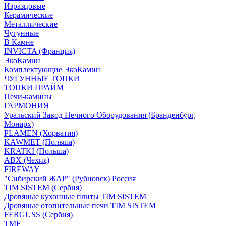
Изразцовые
Керамические
Металлические
Чугунные
В Камне
INVICTA (Франция)
ЭкоКамин
Комплектующие ЭкоКамин
ЧУГУННЫЕ ТОПКИ
ТОПКИ ПРАЙМ
Печи-камины
ГАРМОНИЯ
Уральский Завод Печного Оборудования (Бранденбург,
Монарх)
PLAMEN (Хорватия)
KAWMET (Польша)
KRATKI (Польша)
ABX (Чехия)
FIREWAY
"Сибирский ЖАР" (Рубцовск) Россия
TIM SISTEM (Сербия)
Дровяные кухонные плиты TIM SISTEM
Дровяные отопительные печи TIM SISTEM
FERGUSS (Сербия)
TMF