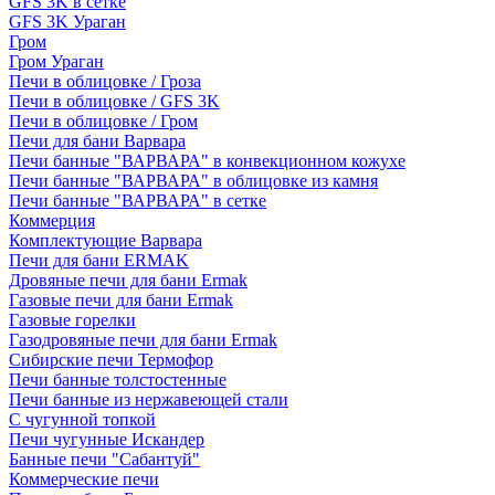
GFS 3K в сетке
GFS 3K Ураган
Гром
Гром Ураган
Печи в облицовке / Гроза
Печи в облицовке / GFS 3K
Печи в облицовке / Гром
Печи для бани Варвара
Печи банные "ВАРВАРА" в конвекционном кожухе
Печи банные "ВАРВАРА" в облицовке из камня
Печи банные "ВАРВАРА" в сетке
Коммерция
Комплектующие Варвара
Печи для бани ERMAK
Дровяные печи для бани Ermak
Газовые печи для бани Ermak
Газовые горелки
Газодровяные печи для бани Ermak
Сибирские печи Термофор
Печи банные толстостенные
Печи банные из нержавеющей стали
С чугунной топкой
Печи чугунные Искандер
Банные печи "Сабантуй"
Коммерческие печи