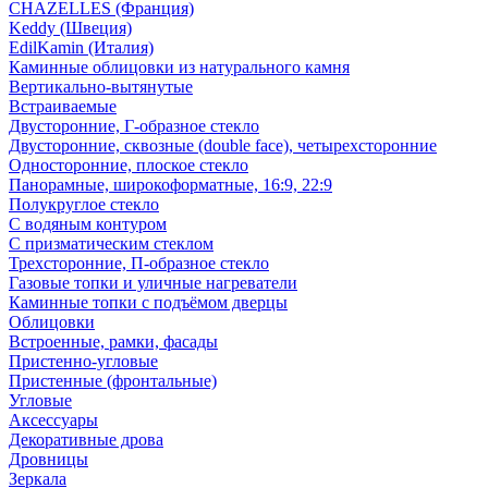
CHAZELLES (Франция)
Keddy (Швеция)
EdilKamin (Италия)
Каминные облицовки из натурального камня
Вертикально-вытянутые
Встраиваемые
Двусторонние, Г-образное стекло
Двусторонние, сквозные (double face), четырехсторонние
Односторонние, плоское стекло
Панорамные, широкоформатные, 16:9, 22:9
Полукруглое стекло
С водяным контуром
С призматическим стеклом
Трехсторонние, П-образное стекло
Газовые топки и уличные нагреватели
Каминные топки с подъёмом дверцы
Облицовки
Встроенные, рамки, фасады
Пристенно-угловые
Пристенные (фронтальные)
Угловые
Аксессуары
Декоративные дрова
Дровницы
Зеркала