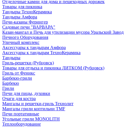
Отделочные камни для дома и пешеходных дорожек
Товары для пикника
Тандыры ТехноКерамика
Тандыры Амфора
Печи-казаны Ферингер
Садовые печи "ВАРВАРА"
Казан-мангал и Печь для утилизации мусора Уральский Завод
Печного Оборудования
Уличный комплекс
Аксессуары к тандырам Амфора
Аксессуары к тандырам ТехноКерамика
Тандыры
Гриль-решетки (Рубцовск)
Товары для отдыха и пикника ЛИТКОМ (Рубцовск)
Гриль от Феникс
Барбекю-грили
Барбекю
Грили
Печи для пицы, духовки
Очаги для костра
Мангалы и решетки-гриль Технолит
Мангалы грили коптильни TMF
Печи портативные
Угольные грили MONOLITH
Теплооборудование