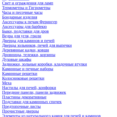
Свет и ограждения для ламп
Термометры и Гигрометры
Часы и песочные часы
Бондарные изделия
Аксессуары к печам Ферингер
Аксессуары для барбекю
Быки, подставки для дров
Ведра для угля, грили
Дверцы для каминов и печей
Дверцы зольников, печей для выпечки
Деревянные кадки, ковши
Дровницы, тележки, корзины
Духовые шкафы
Задвижки, зольные коробки, кладочные втулки
Каминные и печные наборы
Каминные решетки
Колосниковые решетки
Меха
Настилы для печей, конфорки
Передние панели, панели задвижек
Пластины декоративные
Подставки для каминных спичек
Предтопочные листы
Прочистные дверцы
Элементы из натурального камня для печей и каминов