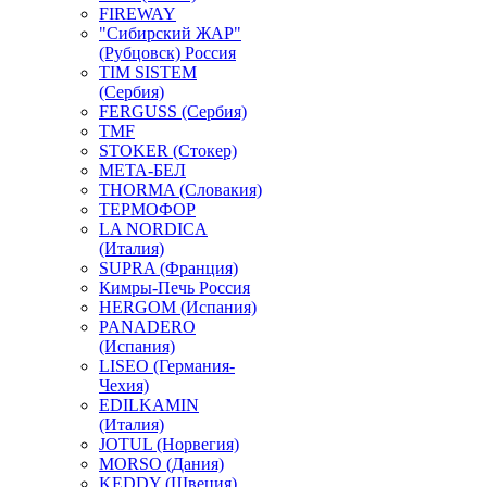
FIREWAY
"Сибирский ЖАР"
(Рубцовск) Россия
TIM SISTEM
(Сербия)
FERGUSS (Сербия)
TMF
STOKER (Стокер)
МЕТА-БЕЛ
THORMA (Словакия)
ТЕРМОФОР
LA NORDICA
(Италия)
SUPRA (Франция)
Кимры-Печь Россия
HERGOM (Испания)
PANADERO
(Испания)
LISEO (Германия-
Чехия)
EDILKAMIN
(Италия)
JOTUL (Норвегия)
MORSO (Дания)
KEDDY (Швеция)