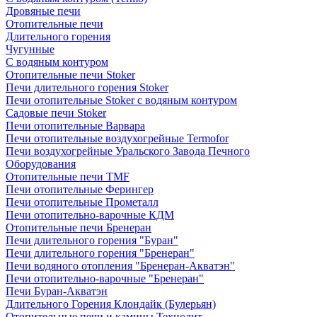
Дровяные печи
Отопительные печи
Длительного горения
Чугунные
C водяным контуром
Отопительные печи Stoker
Печи длительного горения Stoker
Печи отопительные Stoker с водяным контуром
Садовые печи Stoker
Печи отопительные Варвара
Печи отопительные воздухогрейные Termofor
Печи воздухогрейные Уральского Завода Печного
Оборудования
Отопительные печи TMF
Печи отопительные Ферингер
Печи отопительные Прометалл
Печи отопительно-варочные КДМ
Отопительные печи Бренеран
Печи длительного горения "Буран"
Печи длительного горения "Бренеран"
Печи водяного отопления "Бренеран-Акватэн"
Печи отопительно-варочные "Бренеран"
Печи Буран-Акватэн
Длительного Горения Клондайк (Булерьян)
Отопительные печи и камины Технолит