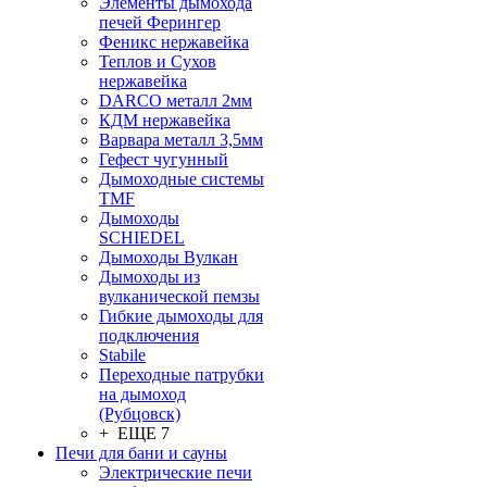
Элементы дымохода
печей Ферингер
Феникс нержавейка
Теплов и Сухов
нержавейка
DARCO металл 2мм
КДМ нержавейка
Варвара металл 3,5мм
Гефест чугунный
Дымоходные системы
TMF
Дымоходы
SCHIEDEL
Дымоходы Вулкан
Дымоходы из
вулканической пемзы
Гибкие дымоходы для
подключения
Stabile
Переходные патрубки
на дымоход
(Рубцовск)
+ ЕЩЕ 7
Печи для бани и сауны
Электрические печи