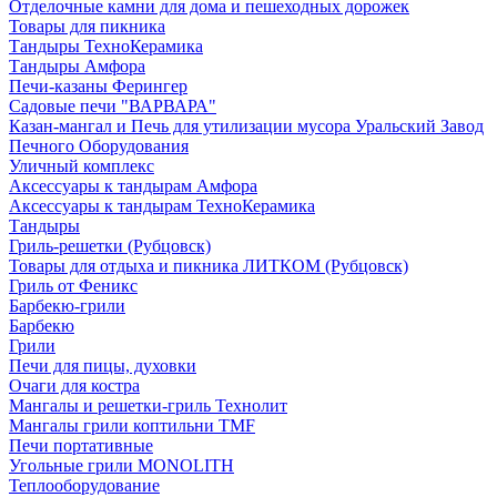
Отделочные камни для дома и пешеходных дорожек
Товары для пикника
Тандыры ТехноКерамика
Тандыры Амфора
Печи-казаны Ферингер
Садовые печи "ВАРВАРА"
Казан-мангал и Печь для утилизации мусора Уральский Завод
Печного Оборудования
Уличный комплекс
Аксессуары к тандырам Амфора
Аксессуары к тандырам ТехноКерамика
Тандыры
Гриль-решетки (Рубцовск)
Товары для отдыха и пикника ЛИТКОМ (Рубцовск)
Гриль от Феникс
Барбекю-грили
Барбекю
Грили
Печи для пицы, духовки
Очаги для костра
Мангалы и решетки-гриль Технолит
Мангалы грили коптильни TMF
Печи портативные
Угольные грили MONOLITH
Теплооборудование