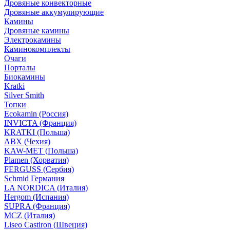
Дровяные конвекторные
Дровяные аккумулирующие
Камины
Дровяные камины
Электрокамины
Каминокомплекты
Очаги
Порталы
Биокамины
Kratki
Silver Smith
Топки
Ecokamin (Россия)
INVICTA (Франция)
KRATKI (Польша)
ABX (Чехия)
KAW-MET (Польша)
Plamen (Хорватия)
FERGUSS (Сербия)
Schmid Германия
LA NORDICA (Италия)
Hergom (Испания)
SUPRA (Франция)
MCZ (Италия)
Liseo Castiron (Швеция)