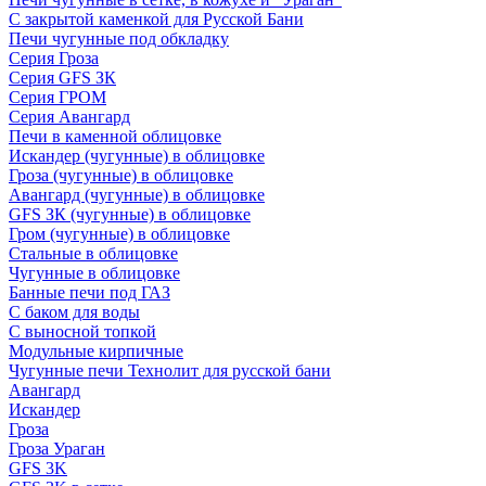
С закрытой каменкой для Русской Бани
Печи чугунные под обкладку
Серия Гроза
Серия GFS ЗК
Серия ГРОМ
Серия Авангард
Печи в каменной облицовке
Искандер (чугунные) в облицовке
Гроза (чугунные) в облицовке
Авангард (чугунные) в облицовке
GFS ЗК (чугунные) в облицовке
Гром (чугунные) в облицовке
Стальные в облицовке
Чугунные в облицовке
Банные печи под ГАЗ
С баком для воды
С выносной топкой
Модульные кирпичные
Чугунные печи Технолит для русской бани
Авангард
Искандер
Гроза
Гроза Ураган
GFS 3K