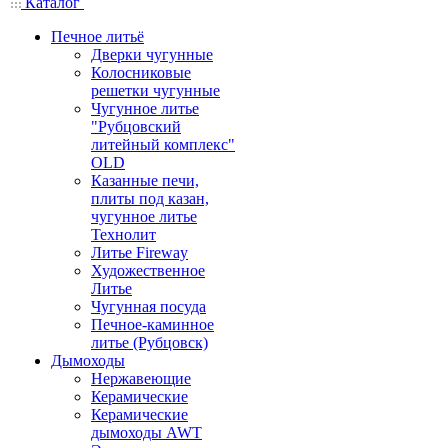
Каталог
Печное литьё
Дверки чугунные
Колосниковые
решетки чугунные
Чугунное литье
"Рубцовский
литейный комплекс"
OLD
Казанные печи,
плиты под казан,
чугунное литье
Технолит
Литье Fireway
Художественное
Литье
Чугунная посуда
Печное-каминное
литье (Рубцовск)
Дымоходы
Нержавеющие
Керамические
Керамические
дымоходы AWT