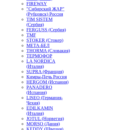
FIREWAY
"Сибирский ЖАР"
(Рубцовск) Россия
TIM SISTEM
(Сербия)
FERGUSS (Сербия)
TMF
STOKER (Стокер)
МЕТА-БЕЛ
THORMA (Словакия)
ТЕРМОФОР
LA NORDICA
(Италия)
SUPRA (Франция)
Кимры-Печь Россия
HERGOM (Испания)
PANADERO
(Испания)
LISEO (Германия-
Чехия)
EDILKAMIN
(Италия)
JOTUL (Норвегия)
MORSO (Дания)
KEDDY (Швеция)