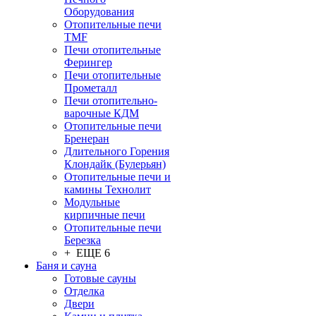
Оборудования
Отопительные печи
TMF
Печи отопительные
Ферингер
Печи отопительные
Прометалл
Печи отопительно-
варочные КДМ
Отопительные печи
Бренеран
Длительного Горения
Клондайк (Булерьян)
Отопительные печи и
камины Технолит
Модульные
кирпичные печи
Отопительные печи
Березка
+ ЕЩЕ 6
Баня и сауна
Готовые сауны
Отделка
Двери