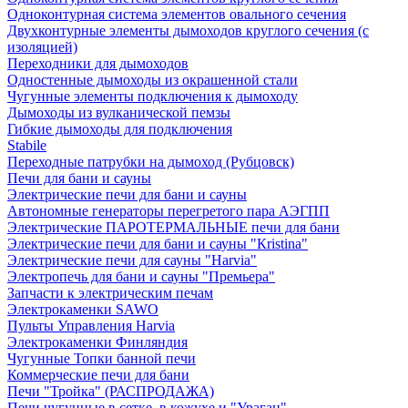
Одноконтурная система элементов овального сечения
Двухконтурные элементы дымоходов круглого сечения (с
изоляцией)
Переходники для дымоходов
Одностенные дымоходы из окрашенной стали
Чугунные элементы подключения к дымоходу
Дымоходы из вулканической пемзы
Гибкие дымоходы для подключения
Stabile
Переходные патрубки на дымоход (Рубцовск)
Печи для бани и сауны
Электрические печи для бани и сауны
Автономные генераторы перегретого пара АЭГПП
Электрические ПАРОТЕРМАЛЬНЫЕ печи для бани
Электрические печи для бани и сауны "Кristina"
Электрические печи для сауны "Harvia"
Электропечь для бани и сауны "Премьера"
Запчасти к электрическим печам
Электрокаменки SAWO
Пульты Управления Harvia
Электрокаменки Финляндия
Чугунные Топки банной печи
Коммерческие печи для бани
Печи "Тройка" (РАСПРОДАЖА)
Печи чугунные в сетке, в кожухе и "Ураган"