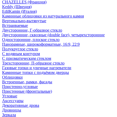
CHAZELLES (Франция)
Keddy (Швеция)
EdilKamin (Италия)
Каминные облицовки из натурального камня
Вертикально-вытянутые
Встраиваемые
Двусторонние, Г-образное стекло
Двусторонние, сквозные (double face), четырехсторонние
Односторонние, плоское стекло
Панорамные, широкоформатные, 16:9, 22:9
Полукруглое стекло
С водяным контуром
С призматическим стеклом
Трехсторонние, П-образное стекло
Газовые топки и уличные нагреватели
Каминные топки с подъёмом дверцы
Облицовки
Встроенные, рамки, фасады
Пристенно-угловые
Пристенные (фронтальные)
Угловые
Аксессуары
Декоративные дрова
Дровницы
Зеркала