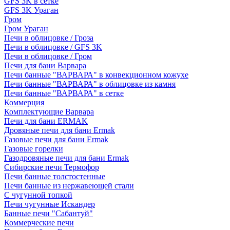
GFS 3K в сетке
GFS 3K Ураган
Гром
Гром Ураган
Печи в облицовке / Гроза
Печи в облицовке / GFS 3K
Печи в облицовке / Гром
Печи для бани Варвара
Печи банные "ВАРВАРА" в конвекционном кожухе
Печи банные "ВАРВАРА" в облицовке из камня
Печи банные "ВАРВАРА" в сетке
Коммерция
Комплектующие Варвара
Печи для бани ERMAK
Дровяные печи для бани Ermak
Газовые печи для бани Ermak
Газовые горелки
Газодровяные печи для бани Ermak
Сибирские печи Термофор
Печи банные толстостенные
Печи банные из нержавеющей стали
С чугунной топкой
Печи чугунные Искандер
Банные печи "Сабантуй"
Коммерческие печи