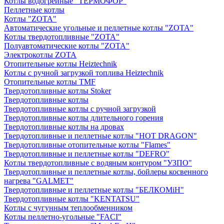
Котлы водогрейные "ТЕРМОФОР"
Пеллетные котлы
Котлы "ZOTA"
Автоматические угольные и пеллетные котлы "ZOTA"
Котлы твердотопливные "ZOTA"
Полуавтоматические котлы "ZOTA"
Электрокотлы ZOTA
Отопительные котлы Heiztechnik
Котлы с ручной загрузкой топлива Heiztechnik
Отопительные котлы TMF
Твердотопливные котлы Stoker
Твердотопливные котлы
Твердотопливные котлы с ручной загрузкой
Твердотопливные котлы длительного горения
Твердотопливные котлы на дровах
Твердотопливные и пеллетные котлы "HOT DRAGON"
Твердотопливные отопительные котлы "Flames"
Твердотопливные и пеллетные котлы "DEFRO"
Котлы твердотопливные с водяным контуром "УЗПО"
Твердотопливные и пеллетные котлы, бойлеры косвенного
нагрева "GALMET"
Твердотопливные и пеллетные котлы "БЕЛКОМiН"
Твердотопливные котлы "KENTATSU"
Котлы с чугунным теплообменником
Котлы пеллетно-угольные "FACI"