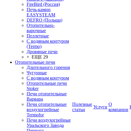
FireBird (Россия)
Печь-камин
EASYSTEAM
DEFRO (Польша)
Отопительно-
варочные
Пеллетные
С водяным контуром
(Termo)
Дровяные печи
+ ЕЩЕ 29
Отопительные печи
Длительного горения
Чугунные
C водяным контуром
Отопительные печи
Stoker
Печи отопительные
Варвара
Печи отопительные
Полезные
О
Услуги
воздухогрейные
статьи
компании
Termofor
Печи воздухогрейные
Уральского Завода
Печного