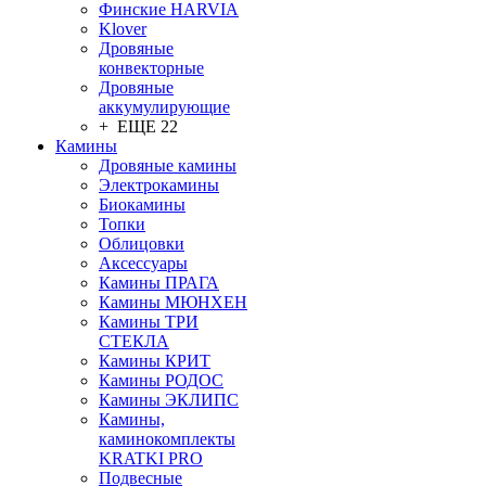
Финские HARVIA
Klover
Дровяные
конвекторные
Дровяные
аккумулирующие
+ ЕЩЕ 22
Камины
Дровяные камины
Электрокамины
Биокамины
Топки
Облицовки
Аксессуары
Камины ПРАГА
Камины МЮНХЕН
Камины ТРИ
СТЕКЛА
Камины КРИТ
Камины РОДОС
Камины ЭКЛИПС
Камины,
каминокомплекты
KRATKI PRO
Подвесные