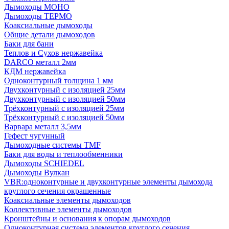
Дымоходы МОНО
Дымоходы ТЕРМО
Коаксиальные дымоходы
Общие детали дымоходов
Баки для бани
Теплов и Сухов нержавейка
DARCO металл 2мм
КДМ нержавейка
Одноконтурный толщина 1 мм
Двухконтурный с изоляцией 25мм
Двухконтурный с изоляцией 50мм
Трёхконтурный с изоляцией 25мм
Трёхконтурный с изоляцией 50мм
Варвара металл 3,5мм
Гефест чугунный
Дымоходные системы TMF
Баки для воды и теплообменники
Дымоходы SCHIEDEL
Дымоходы Вулкан
VBR:одноконтурные и двухконтурные элементы дымохода
круглого сечения окрашенные
Коаксиальные элементы дымоходов
Коллективные элементы дымоходов
Кронштейны и основания к опорам дымоходов
Одноконтурная система элементов круглого сечения