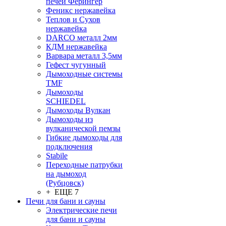
печей Ферингер
Феникс нержавейка
Теплов и Сухов
нержавейка
DARCO металл 2мм
КДМ нержавейка
Варвара металл 3,5мм
Гефест чугунный
Дымоходные системы
TMF
Дымоходы
SCHIEDEL
Дымоходы Вулкан
Дымоходы из
вулканической пемзы
Гибкие дымоходы для
подключения
Stabile
Переходные патрубки
на дымоход
(Рубцовск)
+ ЕЩЕ 7
Печи для бани и сауны
Электрические печи
для бани и сауны