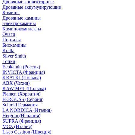
Дровяные конвекторные
Дровяные аккумулирующие
Камины
Дровяные камины
Электрокамины
Каминокомплекты
Очаги
Порталы
Биокамины
Kratki
Silver Smith
Топки
Ecokamin (Россия)
INVICTA (Франция)
KRATKI (Польша)
ABX (Чехия)
KAW-MET (Польша)
Plamen (Хорватия)
FERGUSS (Сербия)
Schmid Германия
LA NORDICA (Италия)
Hergom (Испания)
SUPRA (Франция)
MCZ (Италия)
Liseo Castiron (Швеция)