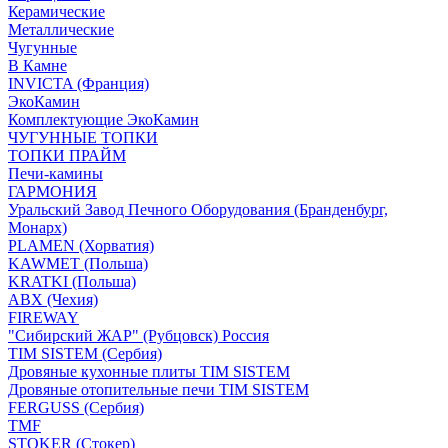
Керамические
Металлические
Чугунные
В Камне
INVICTA (Франция)
ЭкоКамин
Комплектующие ЭкоКамин
ЧУГУННЫЕ ТОПКИ
ТОПКИ ПРАЙМ
Печи-камины
ГАРМОНИЯ
Уральский Завод Печного Оборудования (Бранденбург,
Монарх)
PLAMEN (Хорватия)
KAWMET (Польша)
KRATKI (Польша)
ABX (Чехия)
FIREWAY
"Сибирский ЖАР" (Рубцовск) Россия
TIM SISTEM (Сербия)
Дровяные кухонные плиты TIM SISTEM
Дровяные отопительные печи TIM SISTEM
FERGUSS (Сербия)
TMF
STOKER (Стокер)