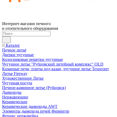
Интернет-магазин печного
и отопительного оборудования
Каталог
Печное литьё
Дверки чугунные
Колосниковые решетки чугунные
Чугунное литье "Рубцовский литейный комплекс" OLD
Казанные печи, плиты под казан, чугунное литье Технолит
Литье Fireway
Художественное Литье
Чугунная посуда
Печное-каминное литье (Рубцовск)
Дымоходы
Нержавеющие
Керамические
Керамические дымоходы AWT
Элементы дымохода печей Ферингер
Феникс нержавейка