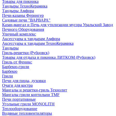
Товары для пикника
Тандыры ТехноКерамика
Тандыры Амфора
Печи-казаны Ферингер
Садовые печи "ВАРВАРА"
Казан-мангал и Печь для утилизации мусора Уральский Завод
Печного Оборудования
Уличный комплекс
Аксессуары к тандырам Амфора
Аксессуары к тандырам ТехноКерамика
Тандыры
Гриль-решетки (Рубцовск)
Товары для отдыха и пикника ЛИТКОМ (Рубцовск)
Гриль от Феникс
Барбекю-грили
Барбекю
Грили
Печи для пицы, духовки
Очаги для костра
Мангалы и решетки-гриль Технолит
Мангалы грили коптильни TMF
Печи портативные
Угольные грили MONOLITH
Теплооборудование
Водяные тепловентиляторы