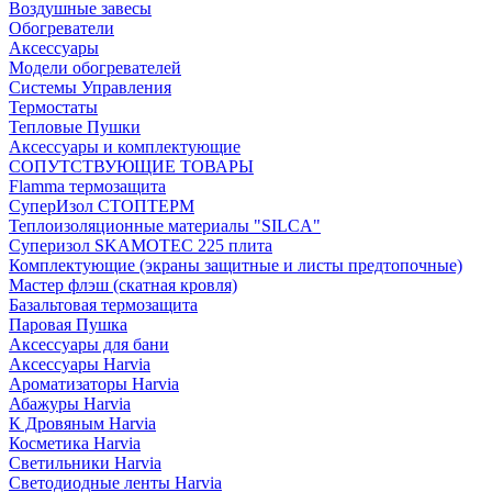
Воздушные завесы
Обогреватели
Аксессуары
Модели обогревателей
Системы Управления
Термостаты
Тепловые Пушки
Аксессуары и комплектующие
СОПУТСТВУЮЩИЕ ТОВАРЫ
Flamma термозащита
СуперИзол СТОПТЕРМ
Теплоизоляционные материалы "SILCA"
Суперизол SKAMOTEC 225 плита
Комплектующие (экраны защитные и листы предтопочные)
Мастер флэш (скатная кровля)
Базальтовая термозащита
Паровая Пушка
Аксессуары для бани
Аксессуары Harvia
Ароматизаторы Harvia
Абажуры Harvia
К Дровяным Harvia
Косметика Harvia
Светильники Harvia
Светодиодные ленты Harvia