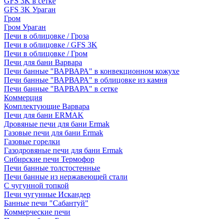
GFS 3K в сетке
GFS 3K Ураган
Гром
Гром Ураган
Печи в облицовке / Гроза
Печи в облицовке / GFS 3K
Печи в облицовке / Гром
Печи для бани Варвара
Печи банные "ВАРВАРА" в конвекционном кожухе
Печи банные "ВАРВАРА" в облицовке из камня
Печи банные "ВАРВАРА" в сетке
Коммерция
Комплектующие Варвара
Печи для бани ERMAK
Дровяные печи для бани Ermak
Газовые печи для бани Ermak
Газовые горелки
Газодровяные печи для бани Ermak
Сибирские печи Термофор
Печи банные толстостенные
Печи банные из нержавеющей стали
С чугунной топкой
Печи чугунные Искандер
Банные печи "Сабантуй"
Коммерческие печи