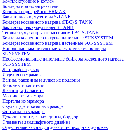
Комплектующие к котлам
Бойлеры и водонагреватели
Колонки водогрейные ERMAK
Баки теплоаккумуляторы S-TANK
Бойлеры косвенного нагрева (ГВС) S-TANK
Баки холодоаккумуляторы S-TANK
Теплоаккумуляторы со змеевиком ГВС S-TANK
Бойлеры косвенного нагрева напольные SUNSYSTEM
Бойлеры косвенного нагрева настенные SUNSYSTEM
Напольные накопительные электрические бойлеры
SUNSYSTEM
Профессиональные напольные бойлеры косвенного нагрева
SUNSYSTEM
Ландшафт и декор
Изделия из мрамора
Ванны, раковины и душевые поддоны
Колонны и капители
Лестницы, балясины
Мозаика из мрамора
Порталы из мрамора
Скульптура и вазы из мрамора
Фонтаны из мрамора
Цоколи, плинтуса, молдинги, бордюры
Элементы ландшафтного дизайна
Отделочные камни для дома и пешеходных дорожек