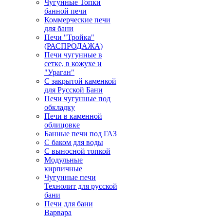
Чугунные Топки
банной печи
Коммерческие печи
для бани
Печи "Тройка"
(РАСПРОДАЖА)
Печи чугунные в
сетке, в кожухе и
"Ураган"
С закрытой каменкой
для Русской Бани
Печи чугунные под
обкладку
Печи в каменной
облицовке
Банные печи под ГАЗ
С баком для воды
С выносной топкой
Модульные
кирпичные
Чугунные печи
Технолит для русской
бани
Печи для бани
Варвара