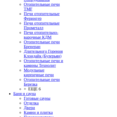
Отопительные печи
TMF
Печи отопительные
Ферингер
Печи отопительные
Прометалл
Печи отопительно-
варочные КДМ
Отопительные печи
Бренеран
Длительного Горения
Клондайк (Булерьян)
Отопительные печи и
камины Технолит
Модульные
кирпичные печи
Отопительные печи
Березка
+ ЕЩЕ 6
Баня и сауна
Готовые сауны
Отделка
Двери
Камни и плитка