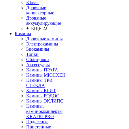
Klover
Дровяные
конвекторные
Дровяные
аккумулирующие
+ ЕЩЕ 22
Камины
Дровяные камины
Электрокамины
Биокамины
Топки
Облицовки
Аксессуары
Камины ПРАГА
Камины МЮНХЕН
Камины ТРИ
СТЕКЛА
Камины КРИТ
Камины РОДОС
Камины ЭКЛИПС
Камины,
каминокомплекты
KRATKI PRO
Подвесные
Пристенные