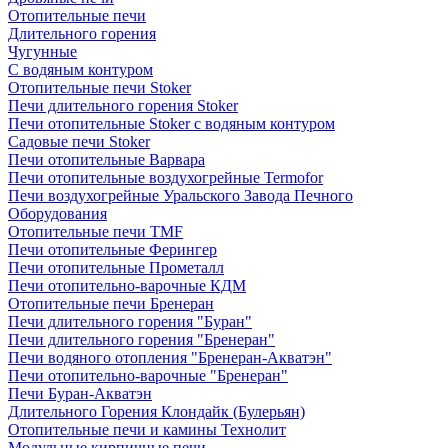
Отопительные печи
Длительного горения
Чугунные
C водяным контуром
Отопительные печи Stoker
Печи длительного горения Stoker
Печи отопительные Stoker с водяным контуром
Садовые печи Stoker
Печи отопительные Варвара
Печи отопительные воздухогрейные Termofor
Печи воздухогрейные Уральского Завода Печного
Оборудования
Отопительные печи TMF
Печи отопительные Ферингер
Печи отопительные Прометалл
Печи отопительно-варочные КДМ
Отопительные печи Бренеран
Печи длительного горения "Буран"
Печи длительного горения "Бренеран"
Печи водяного отопления "Бренеран-Акватэн"
Печи отопительно-варочные "Бренеран"
Печи Буран-Акватэн
Длительного Горения Клондайк (Булерьян)
Отопительные печи и камины Технолит
Модульные кирпичные печи