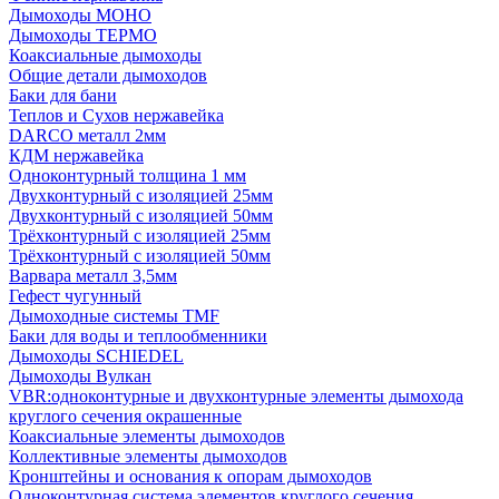
Дымоходы МОНО
Дымоходы ТЕРМО
Коаксиальные дымоходы
Общие детали дымоходов
Баки для бани
Теплов и Сухов нержавейка
DARCO металл 2мм
КДМ нержавейка
Одноконтурный толщина 1 мм
Двухконтурный с изоляцией 25мм
Двухконтурный с изоляцией 50мм
Трёхконтурный с изоляцией 25мм
Трёхконтурный с изоляцией 50мм
Варвара металл 3,5мм
Гефест чугунный
Дымоходные системы TMF
Баки для воды и теплообменники
Дымоходы SCHIEDEL
Дымоходы Вулкан
VBR:одноконтурные и двухконтурные элементы дымохода
круглого сечения окрашенные
Коаксиальные элементы дымоходов
Коллективные элементы дымоходов
Кронштейны и основания к опорам дымоходов
Одноконтурная система элементов круглого сечения