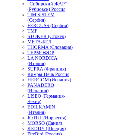
"Сибирский ЖАР"
(Рубцовск) Россия
TIM SISTEM
(Сербия)
FERGUSS (Сербия)
TMF
STOKER (Стокер)
МЕТА-БЕЛ
THORMA (Словакия)
ТЕРМОФОР
LA NORDICA
(Италия)
SUPRA (Франция)
Кимры-Печь Россия
HERGOM (Испания)
PANADERO
(Испания)
LISEO (Германия-
Чехия)
EDILKAMIN
(Италия)
JOTUL (Норвегия)
MORSO (Дания)
KEDDY (Швеция)
FireBird (Россия)