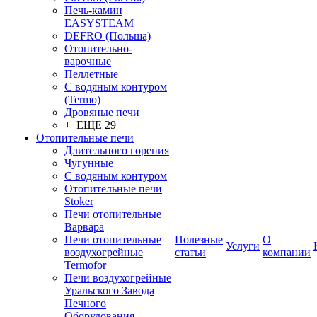
Печь-камин
EASYSTEAM
DEFRO (Польша)
Отопительно-
варочные
Пеллетные
С водяным контуром
(Termo)
Дровяные печи
+ ЕЩЕ 29
Отопительные печи
Длительного горения
Чугунные
C водяным контуром
Отопительные печи
Stoker
Печи отопительные
Варвара
Печи отопительные
Полезные
О
Услуги
воздухогрейные
статьи
компании
Termofor
Печи воздухогрейные
Уральского Завода
Печного
Оборудования