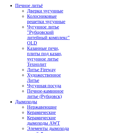
Печное литьё
Дверки чугунные
Колосниковые
решетки чугунные
Чугунное литье
"Рубцовский
литейный комплекс"
OLD
Казанные печи,
плиты под казан,
чугунное литье
Технолит
Литье Fireway
Художественное
Литье
Чугунная посуда
Печное-каминное
литье (Рубцовск)
Дымоходы
Нержавеющие
Керамические
Керамические
дымоходы AWT
Элементы дымохода