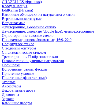
CHAZELLES (Франция)
Keddy (Швеция)
EdilKamin (Италия)
Каминные облицовки из натурального камня
Вертикально-вытянутые
Встраиваемые
Двусторонние, Г-образное стекло
Двусторонние, сквозные (double face), четырехсторонние
Односторонние, плоское стекло
Панорамные, широкоформатные, 16:9, 22:9
Полукруглое стекло
С водяным контуром
С призматическим стеклом
Трехсторонние, П-образное стекло
Газовые топки и уличные нагреватели
Облицовки
Встроенные, рамки, фасады
Пристенно-угловые
Пристенные (фронтальные)
Угловые
Аксессуары
Декоративные дрова
Дровницы
Зеркала
Каминные наборы