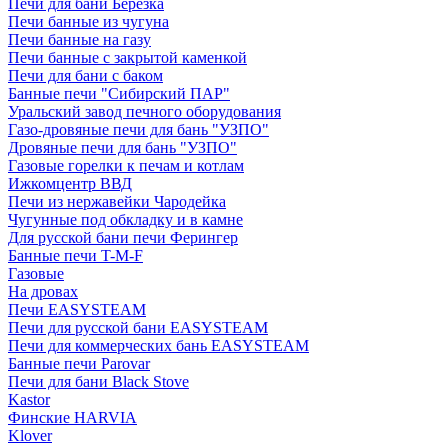
Печи для бани Березка
Печи банные из чугуна
Печи банные на газу
Печи банные с закрытой каменкой
Печи для бани с баком
Банные печи "Сибирский ПАР"
Уральский завод печного оборудования
Газо-дровяные печи для бань "УЗПО"
Дровяные печи для бань "УЗПО"
Газовые горелки к печам и котлам
Ижкомцентр ВВД
Печи из нержавейки Чародейка
Чугунные под обкладку и в камне
Для русской бани печи Ферингер
Банные печи T-M-F
Газовые
На дровах
Печи EASYSTEAM
Печи для русской бани EASYSTEAM
Печи для коммерческих бань EASYSTEAM
Банные печи Parovar
Печи для бани Black Stove
Kastor
Финские HARVIA
Klover