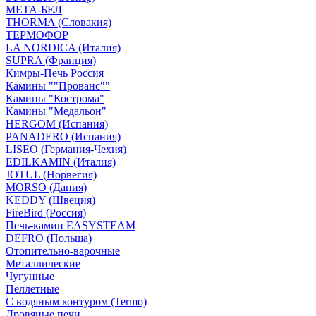
МЕТА-БЕЛ
THORMA (Словакия)
ТЕРМОФОР
LA NORDICA (Италия)
SUPRA (Франция)
Кимры-Печь Россия
Камины ""Прованс""
Камины "Кострома"
Камины "Медальон"
HERGOM (Испания)
PANADERO (Испания)
LISEO (Германия-Чехия)
EDILKAMIN (Италия)
JOTUL (Норвегия)
MORSO (Дания)
KEDDY (Швеция)
FireBird (Россия)
Печь-камин EASYSTEAM
DEFRO (Польша)
Отопительно-варочные
Металлические
Чугунные
Пеллетные
С водяным контуром (Termo)
Дровяные печи