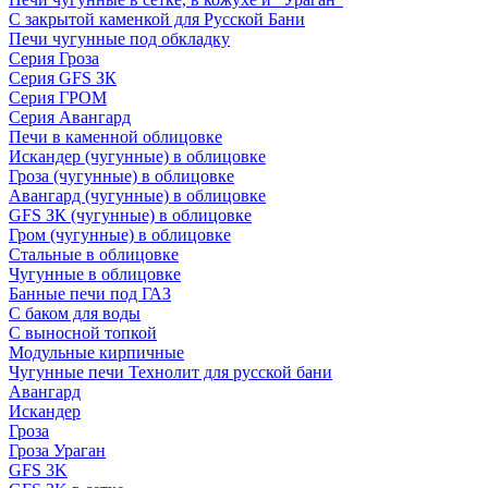
С закрытой каменкой для Русской Бани
Печи чугунные под обкладку
Серия Гроза
Серия GFS ЗК
Серия ГРОМ
Серия Авангард
Печи в каменной облицовке
Искандер (чугунные) в облицовке
Гроза (чугунные) в облицовке
Авангард (чугунные) в облицовке
GFS ЗК (чугунные) в облицовке
Гром (чугунные) в облицовке
Стальные в облицовке
Чугунные в облицовке
Банные печи под ГАЗ
С баком для воды
С выносной топкой
Модульные кирпичные
Чугунные печи Технолит для русской бани
Авангард
Искандер
Гроза
Гроза Ураган
GFS 3K