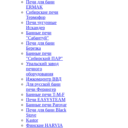
Печи для бани
ERMAK
Сибирские печи
Термофор
Печи чугунные
Искандер
Банные печи
"Сабантуй"
Печи для бани
Березка
Банные печи
"Сибирский ПАР"
Уральский завод
печного
оборудования
Ижкомцентр ВВД
Для русской бани
печи Ферингер
Банные печи T-M-F
Печи EASYSTEAM
Банные печи Parovar
Печи для бани Black
Stove
Kastor
Финские HARVIA