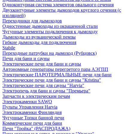
Одноконтурная система элементов овального сечения
Двухконтурные элементы дымоходов круглого сечения (с
изоляцией)
Переходники для дымоходов
Одностенные дымоходы из окрашенной стали
Чугунные элементы подключения к дымоходу
Дымоходы из вулканической пемзы
Гибкие дымоходы для подключения
Stabile
Переходные патрубки на дымоход (Рубцовск)
Печи для бани и сауны
Электрические печи для бани и сауны
Автономные генераторы перегретого пара АЭГПП
Электрические ПАРОТЕРМАЛЬНЫЕ печи для бани
Электрические печи для бани и сауны "Кristina"
Электрические печи для сауны "Harvia"
Электропечь для бани и сауны "Премьера"
Запчасти к электрическим печам
Электрокаменки SAWO
Пульты Управления Harvia
Электрокаменки Финляндия
Чугунные Топки банной печи
Коммерческие печи для бани
Печи "Тройка" (РАСПРОДАЖА)
Печи чугунные в сетке, в кожухе и "Ураган"