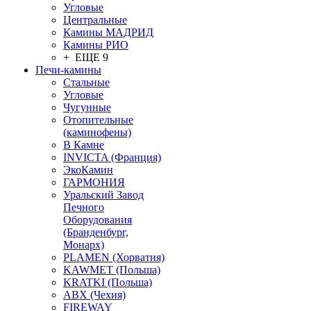
Угловые
Центральные
Камины МАДРИД
Камины РИО
+ ЕЩЕ 9
Печи-камины
Стальные
Угловые
Чугунные
Отопительные
(каминофены)
В Камне
INVICTA (Франция)
ЭкоКамин
ГАРМОНИЯ
Уральский Завод
Печного
Оборудования
(Бранденбург,
Монарх)
PLAMEN (Хорватия)
KAWMET (Польша)
KRATKI (Польша)
ABX (Чехия)
FIREWAY