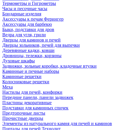
Термометры и Гигрометры
Часы и песочные часы
Бондарные изделия
Аксессуары к печам Ферингер
Аксессуары для барбекю
Быки, подставки для дров
Ведра для угля, грили
Дверцы для каминов и печей
Дверцы зольников, печей для выпечки
Деревянные кадки, ковши
Дровницы, тележки, корзины
Духовые шкафы
Задвижки, зольные коробки, кладочные втулки
Каминные и печные наборы
Каминные решетки
Колосниковые решетки
Меха
Настилы для печей, конфорки
Передние панели, панели задвижек
Пластины декоративные
Подставки для каминных спичек
Предтопочные листы
Прочистные дверцы
Элементы из натурального камня для печей и каминов
Порталы для печей Технолит