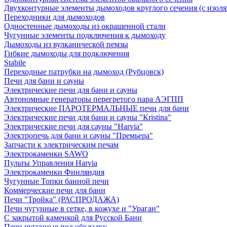
Двухконтурные элементы дымоходов круглого сечения (с изол
Переходники для дымоходов
Одностенные дымоходы из окрашенной стали
Чугунные элементы подключения к дымоходу
Дымоходы из вулканической пемзы
Гибкие дымоходы для подключения
Stabile
Переходные патрубки на дымоход (Рубцовск)
Печи для бани и сауны
Электрические печи для бани и сауны
Автономные генераторы перегретого пара АЭГПП
Электрические ПАРОТЕРМАЛЬНЫЕ печи для бани
Электрические печи для бани и сауны "Кristina"
Электрические печи для сауны "Harvia"
Электропечь для бани и сауны "Премьера"
Запчасти к электрическим печам
Электрокаменки SAWO
Пульты Управления Harvia
Электрокаменки Финляндия
Чугунные Топки банной печи
Коммерческие печи для бани
Печи "Тройка" (РАСПРОДАЖА)
Печи чугунные в сетке, в кожухе и "Ураган"
С закрытой каменкой для Русской Бани
Печи чугунные под обкладку