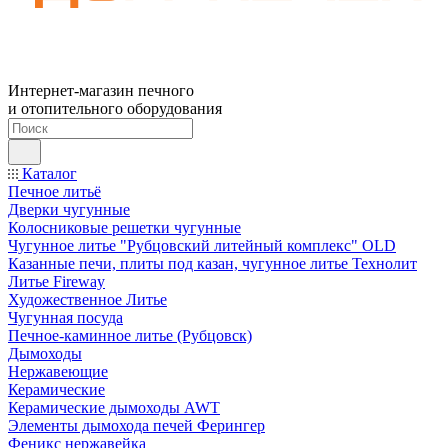
Интернет-магазин печного
и отопительного оборудования
Каталог
Печное литьё
Дверки чугунные
Колосниковые решетки чугунные
Чугунное литье "Рубцовский литейный комплекс" OLD
Казанные печи, плиты под казан, чугунное литье Технолит
Литье Fireway
Художественное Литье
Чугунная посуда
Печное-каминное литье (Рубцовск)
Дымоходы
Нержавеющие
Керамические
Керамические дымоходы AWT
Элементы дымохода печей Ферингер
Феникс нержавейка