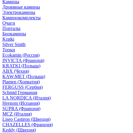
Камины
Дровяные камины
Электрокамины
Каминокомплекты
Очаги
Порталы
Биокамины
Kratki
Silver Smith
Топки
Ecokamin (Россия)
INVICTA (Франция)
KRATKI (Польша)
ABX (Чехия)
KAW-MET (Польша)
Plamen (Хорватия)
FERGUSS (Сербия)
Schmid Германия
LA NORDICA (Италия)
Hergom (Испания)
SUPRA (Франция)
MCZ (Италия)
Liseo Castiron (Швеция)
CHAZELLES (Франция)
Keddy (Швеция)