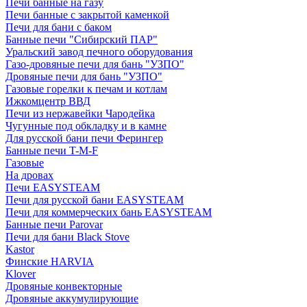
Печи банные на газу
Печи банные с закрытой каменкой
Печи для бани с баком
Банные печи "Сибирский ПАР"
Уральский завод печного оборудования
Газо-дровяные печи для бань "УЗПО"
Дровяные печи для бань "УЗПО"
Газовые горелки к печам и котлам
Ижкомцентр ВВД
Печи из нержавейки Чародейка
Чугунные под обкладку и в камне
Для русской бани печи Ферингер
Банные печи T-M-F
Газовые
На дровах
Печи EASYSTEAM
Печи для русской бани EASYSTEAM
Печи для коммерческих бань EASYSTEAM
Банные печи Parovar
Печи для бани Black Stove
Kastor
Финские HARVIA
Klover
Дровяные конвекторные
Дровяные аккумулирующие