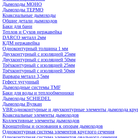
Дымоходы МОНО
Дымоходы ТЕРМО
Коаксиальные дымоходы
Общие детали дымоходов
Баки для бани
Теплов и Сухов нержавейка
DARCO металл 2мм
КДМ нержавейка
Одноконтурный толщина 1 мм
Двухконтурный с изоляцией 25мм
Двухконтурный с изоляцией 50мм
Трёхконтурный с изоляцией 25мм
Трёхконтурный с изоляцией 50мм
Варвара металл 3,5мм
Гефест чугунный
Дымоходные системы TMF
Баки для воды и теплообменники
Дымоходы SCHIEDEL
Дымоходы Вулкан
VBR:одноконтурные и двухконтурные элементы дымохода кру
Коаксиальные элементы дымоходов
Коллективные элементы дымоходов
Кронштейны и основания к опорам дымоходов
Одноконтурная система элементов круглого сечения
Одноконтурная система элементов овального сечения