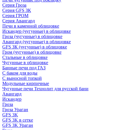
Серия Гроза
Серия GFS ЗК
Серия ГРОМ
Серия Авангард
Печи в каменной облицовке
Искандер (чугунные) в облицовке
Гроза (чугунные) в облицовке
Авангард (чугунные) в облицовке
GFS ЗК (чугунные) в облицовке
Гром (чугунные) в облицовке
Стальные в облицовке
Чугунные в облицовке
Банные печи под ГАЗ
С баком для воды
С выносной топкой
Модульные кирпичные
Чугунные печи Технолит для русской бани
Авангард
Искандер
Гроза
Гроза Ураган
GFS 3K
GFS 3K в сетке
GFS 3K Ураган