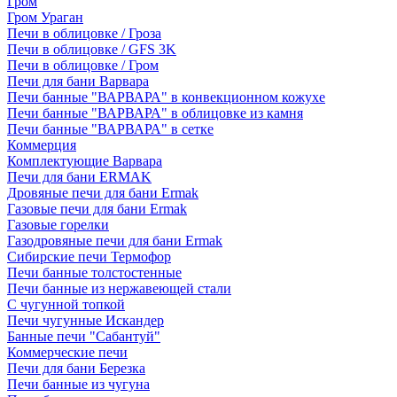
Гром
Гром Ураган
Печи в облицовке / Гроза
Печи в облицовке / GFS 3K
Печи в облицовке / Гром
Печи для бани Варвара
Печи банные "ВАРВАРА" в конвекционном кожухе
Печи банные "ВАРВАРА" в облицовке из камня
Печи банные "ВАРВАРА" в сетке
Коммерция
Комплектующие Варвара
Печи для бани ERMAK
Дровяные печи для бани Ermak
Газовые печи для бани Ermak
Газовые горелки
Газодровяные печи для бани Ermak
Сибирские печи Термофор
Печи банные толстостенные
Печи банные из нержавеющей стали
С чугунной топкой
Печи чугунные Искандер
Банные печи "Сабантуй"
Коммерческие печи
Печи для бани Березка
Печи банные из чугуна