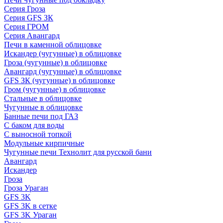
Серия Гроза
Серия GFS ЗК
Серия ГРОМ
Серия Авангард
Печи в каменной облицовке
Искандер (чугунные) в облицовке
Гроза (чугунные) в облицовке
Авангард (чугунные) в облицовке
GFS ЗК (чугунные) в облицовке
Гром (чугунные) в облицовке
Стальные в облицовке
Чугунные в облицовке
Банные печи под ГАЗ
С баком для воды
С выносной топкой
Модульные кирпичные
Чугунные печи Технолит для русской бани
Авангард
Искандер
Гроза
Гроза Ураган
GFS 3K
GFS 3K в сетке
GFS 3K Ураган