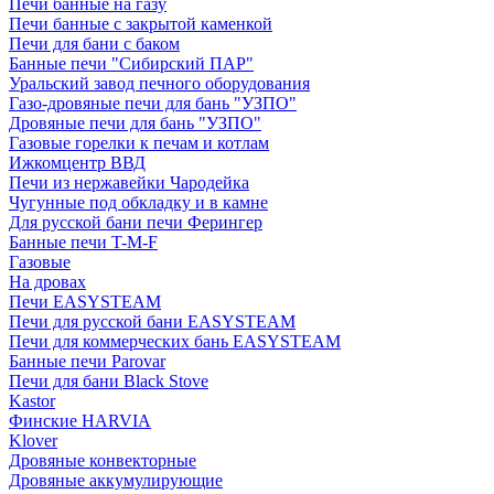
Печи банные на газу
Печи банные с закрытой каменкой
Печи для бани с баком
Банные печи "Сибирский ПАР"
Уральский завод печного оборудования
Газо-дровяные печи для бань "УЗПО"
Дровяные печи для бань "УЗПО"
Газовые горелки к печам и котлам
Ижкомцентр ВВД
Печи из нержавейки Чародейка
Чугунные под обкладку и в камне
Для русской бани печи Ферингер
Банные печи T-M-F
Газовые
На дровах
Печи EASYSTEAM
Печи для русской бани EASYSTEAM
Печи для коммерческих бань EASYSTEAM
Банные печи Parovar
Печи для бани Black Stove
Kastor
Финские HARVIA
Klover
Дровяные конвекторные
Дровяные аккумулирующие