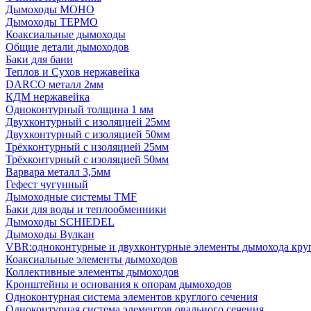
Дымоходы МОНО
Дымоходы ТЕРМО
Коаксиальные дымоходы
Общие детали дымоходов
Баки для бани
Теплов и Сухов нержавейка
DARCO металл 2мм
КДМ нержавейка
Одноконтурный толщина 1 мм
Двухконтурный с изоляцией 25мм
Двухконтурный с изоляцией 50мм
Трёхконтурный с изоляцией 25мм
Трёхконтурный с изоляцией 50мм
Варвара металл 3,5мм
Гефест чугунный
Дымоходные системы TMF
Баки для воды и теплообменники
Дымоходы SCHIEDEL
Дымоходы Вулкан
VBR:одноконтурные и двухконтурные элементы дымохода кру
Коаксиальные элементы дымоходов
Коллективные элементы дымоходов
Кронштейны и основания к опорам дымоходов
Одноконтурная система элементов круглого сечения
Одноконтурная система элементов овального сечения