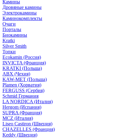
Камины
Дровяные камины
Электрокамины
Каминокомплекты
Очаги
Порталы
Биокамины
Kratki
Silver Smith
Топки
Ecokamin (Россия)
INVICTA (Франция)
KRATKI (Польша)
ABX (Чехия)
KAW-MET (Польша)
Plamen (Хорватия)
FERGUSS (Сербия)
Schmid Германия
LA NORDICA (Италия)
Hergom (Испания)
SUPRA (Франция)
MCZ (Италия)
Liseo Castiron (Швеция)
CHAZELLES (Франция)
Keddy (Швеция)