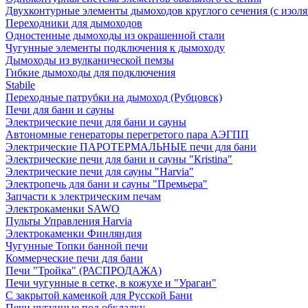
Двухконтурные элементы дымоходов круглого сечения (с изол
Переходники для дымоходов
Одностенные дымоходы из окрашенной стали
Чугунные элементы подключения к дымоходу
Дымоходы из вулканической пемзы
Гибкие дымоходы для подключения
Stabile
Переходные патрубки на дымоход (Рубцовск)
Печи для бани и сауны
Электрические печи для бани и сауны
Автономные генераторы перегретого пара АЭГПП
Электрические ПАРОТЕРМАЛЬНЫЕ печи для бани
Электрические печи для бани и сауны "Кristina"
Электрические печи для сауны "Harvia"
Электропечь для бани и сауны "Премьера"
Запчасти к электрическим печам
Электрокаменки SAWO
Пульты Управления Harvia
Электрокаменки Финляндия
Чугунные Топки банной печи
Коммерческие печи для бани
Печи "Тройка" (РАСПРОДАЖА)
Печи чугунные в сетке, в кожухе и "Ураган"
С закрытой каменкой для Русской Бани
Печи чугунные под обкладку