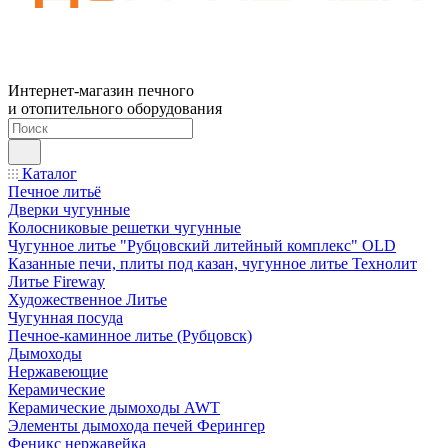
Интернет-магазин печного
и отопительного оборудования
Каталог
Печное литьё
Дверки чугунные
Колосниковые решетки чугунные
Чугунное литье "Рубцовский литейный комплекс" OLD
Казанные печи, плиты под казан, чугунное литье Технолит
Литье Fireway
Художественное Литье
Чугунная посуда
Печное-каминное литье (Рубцовск)
Дымоходы
Нержавеющие
Керамические
Керамические дымоходы AWT
Элементы дымохода печей Ферингер
Феникс нержавейка