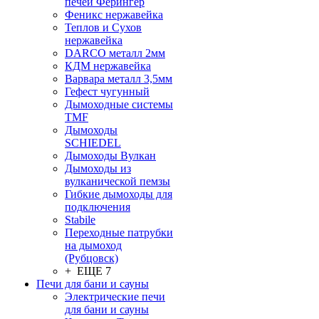
печей Ферингер
Феникс нержавейка
Теплов и Сухов
нержавейка
DARCO металл 2мм
КДМ нержавейка
Варвара металл 3,5мм
Гефест чугунный
Дымоходные системы
TMF
Дымоходы
SCHIEDEL
Дымоходы Вулкан
Дымоходы из
вулканической пемзы
Гибкие дымоходы для
подключения
Stabile
Переходные патрубки
на дымоход
(Рубцовск)
+ ЕЩЕ 7
Печи для бани и сауны
Электрические печи
для бани и сауны