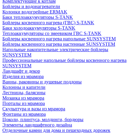
Комплектующие к котлам
Бойлеры и водонагреватели
Колонки водогрейные ERMAK
Баки теплоаккумуляторы S-TANK
Бойлеры косвенного нагрева (ГВС) S-TANK
Баки холодоаккумуляторы S-TANK
Теплоаккумуляторы со змеевиком ГВС S-TANK
Бойлеры косвенного нагрева напольные SUNSYSTEM
Бойлеры косвенного нагрева настенные SUNSYSTEM
Напольные накопительные электрические бойлеры
SUNSYSTEM
Профессиональные напольные бойлеры косвенного нагрева
SUNSYSTEM
Ландшафт и декор
Изделия из мрамора
Ванны, раковины и душевые поддоны
Колонны и капители
Лестницы, балясины
Мозаика из мрамора
Порталы из мрамора
Скульптура и вазы из мрамора
Фонтаны из мрамора
Цоколи, плинтуса, молдинги, бордюры
Элементы ландшафтного дизайна
Отделочные камни для дома и пешеходных дорожек