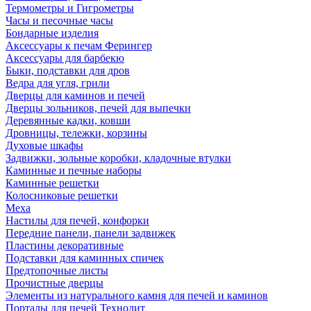
Термометры и Гигрометры
Часы и песочные часы
Бондарные изделия
Аксессуары к печам Ферингер
Аксессуары для барбекю
Быки, подставки для дров
Ведра для угля, грили
Дверцы для каминов и печей
Дверцы зольников, печей для выпечки
Деревянные кадки, ковши
Дровницы, тележки, корзины
Духовые шкафы
Задвижки, зольные коробки, кладочные втулки
Каминные и печные наборы
Каминные решетки
Колосниковые решетки
Меха
Настилы для печей, конфорки
Передние панели, панели задвижек
Пластины декоративные
Подставки для каминных спичек
Предтопочные листы
Прочистные дверцы
Элементы из натурального камня для печей и каминов
Порталы для печей Технолит