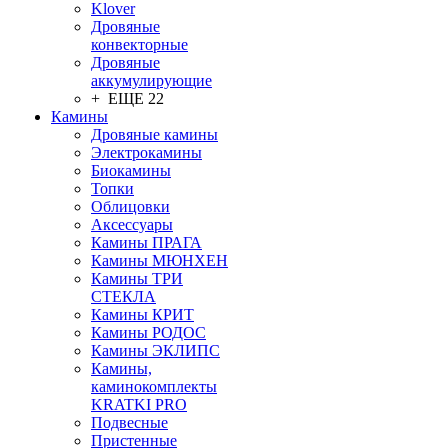
Klover
Дровяные
конвекторные
Дровяные
аккумулирующие
+ ЕЩЕ 22
Камины
Дровяные камины
Электрокамины
Биокамины
Топки
Облицовки
Аксессуары
Камины ПРАГА
Камины МЮНХЕН
Камины ТРИ
СТЕКЛА
Камины КРИТ
Камины РОДОС
Камины ЭКЛИПС
Камины,
каминокомплекты
KRATKI PRO
Подвесные
Пристенные