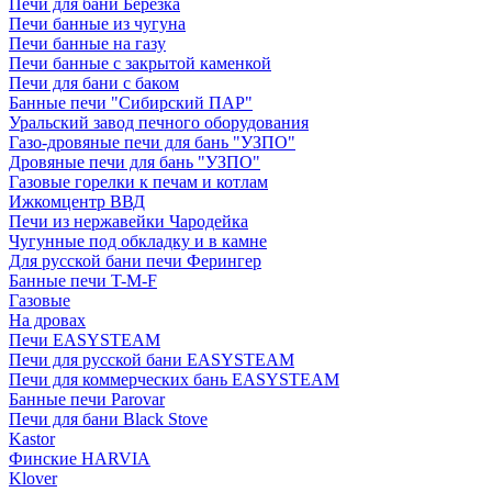
Печи для бани Березка
Печи банные из чугуна
Печи банные на газу
Печи банные с закрытой каменкой
Печи для бани с баком
Банные печи "Сибирский ПАР"
Уральский завод печного оборудования
Газо-дровяные печи для бань "УЗПО"
Дровяные печи для бань "УЗПО"
Газовые горелки к печам и котлам
Ижкомцентр ВВД
Печи из нержавейки Чародейка
Чугунные под обкладку и в камне
Для русской бани печи Ферингер
Банные печи T-M-F
Газовые
На дровах
Печи EASYSTEAM
Печи для русской бани EASYSTEAM
Печи для коммерческих бань EASYSTEAM
Банные печи Parovar
Печи для бани Black Stove
Kastor
Финские HARVIA
Klover