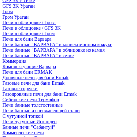
GFS 3K в сетке
GFS 3K Ураган
Гром
Гром Ураган
Печи в облицовке / Гроза
Печи в облицовке / GFS 3K
Печи в облицовке / Гром
Печи для бани Варвара
Печи банные "ВАРВАРА" в конвекционном кожухе
Печи банные "ВАРВАРА" в облицовке из камня
Печи банные "ВАРВАРА" в сетке
Коммерция
Комплектующие Варвара
Печи для бани ERMAK
Дровяные печи для бани Ermak
Газовые печи для бани Ermak
Газовые горелки
Газодровяные печи для бани Ermak
Сибирские печи Термофор
Печи банные толстостенные
Печи банные из нержавеющей стали
С чугунной топкой
Печи чугунные Искандер
Банные печи "Сабантуй"
Коммерческие печи