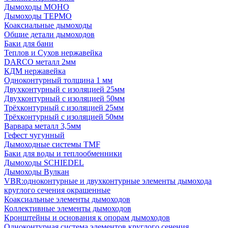
Дымоходы МОНО
Дымоходы ТЕРМО
Коаксиальные дымоходы
Общие детали дымоходов
Баки для бани
Теплов и Сухов нержавейка
DARCO металл 2мм
КДМ нержавейка
Одноконтурный толщина 1 мм
Двухконтурный с изоляцией 25мм
Двухконтурный с изоляцией 50мм
Трёхконтурный с изоляцией 25мм
Трёхконтурный с изоляцией 50мм
Варвара металл 3,5мм
Гефест чугунный
Дымоходные системы TMF
Баки для воды и теплообменники
Дымоходы SCHIEDEL
Дымоходы Вулкан
VBR:одноконтурные и двухконтурные элементы дымохода
круглого сечения окрашенные
Коаксиальные элементы дымоходов
Коллективные элементы дымоходов
Кронштейны и основания к опорам дымоходов
Одноконтурная система элементов круглого сечения