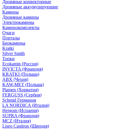
Дровяные конвекторные
Дровяные аккумулирующие
Камины
Дровяные камины
Электрокамины
Каминокомплекты
Очаги
Порталы
Биокамины
Kratki
Silver Smith
Топки
Ecokamin (Россия)
INVICTA (Франция)
KRATKI (Польша)
ABX (Чехия)
KAW-MET (Польша)
Plamen (Хорватия)
FERGUSS (Сербия)
Schmid Германия
LA NORDICA (Италия)
Hergom (Испания)
SUPRA (Франция)
MCZ (Италия)
Liseo Castiron (Швеция)