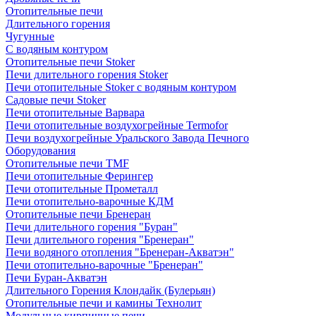
Отопительные печи
Длительного горения
Чугунные
C водяным контуром
Отопительные печи Stoker
Печи длительного горения Stoker
Печи отопительные Stoker с водяным контуром
Садовые печи Stoker
Печи отопительные Варвара
Печи отопительные воздухогрейные Termofor
Печи воздухогрейные Уральского Завода Печного
Оборудования
Отопительные печи TMF
Печи отопительные Ферингер
Печи отопительные Прометалл
Печи отопительно-варочные КДМ
Отопительные печи Бренеран
Печи длительного горения "Буран"
Печи длительного горения "Бренеран"
Печи водяного отопления "Бренеран-Акватэн"
Печи отопительно-варочные "Бренеран"
Печи Буран-Акватэн
Длительного Горения Клондайк (Булерьян)
Отопительные печи и камины Технолит
Модульные кирпичные печи