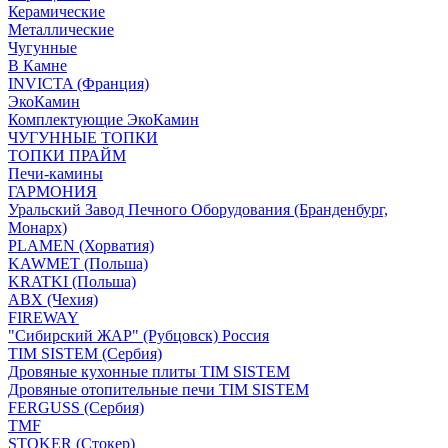
Керамические
Металлические
Чугунные
В Камне
INVICTA (Франция)
ЭкоКамин
Комплектующие ЭкоКамин
ЧУГУННЫЕ ТОПКИ
ТОПКИ ПРАЙМ
Печи-камины
ГАРМОНИЯ
Уральский Завод Печного Оборудования (Бранденбург,
Монарх)
PLAMEN (Хорватия)
KAWMET (Польша)
KRATKI (Польша)
ABX (Чехия)
FIREWAY
"Сибирский ЖАР" (Рубцовск) Россия
TIM SISTEM (Сербия)
Дровяные кухонные плиты TIM SISTEM
Дровяные отопительные печи TIM SISTEM
FERGUSS (Сербия)
TMF
STOKER (Стокер)