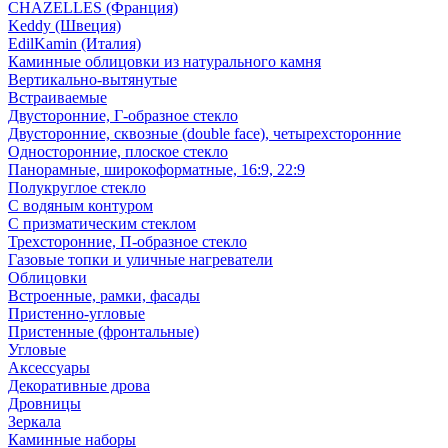
CHAZELLES (Франция)
Keddy (Швеция)
EdilKamin (Италия)
Каминные облицовки из натурального камня
Вертикально-вытянутые
Встраиваемые
Двусторонние, Г-образное стекло
Двусторонние, сквозные (double face), четырехсторонние
Односторонние, плоское стекло
Панорамные, широкоформатные, 16:9, 22:9
Полукруглое стекло
С водяным контуром
С призматическим стеклом
Трехсторонние, П-образное стекло
Газовые топки и уличные нагреватели
Облицовки
Встроенные, рамки, фасады
Пристенно-угловые
Пристенные (фронтальные)
Угловые
Аксессуары
Декоративные дрова
Дровницы
Зеркала
Каминные наборы