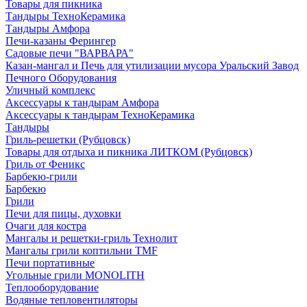
Товары для пикника
Тандыры ТехноКерамика
Тандыры Амфора
Печи-казаны Ферингер
Садовые печи "ВАРВАРА"
Казан-мангал и Печь для утилизации мусора Уральский Завод
Печного Оборудования
Уличный комплекс
Аксессуары к тандырам Амфора
Аксессуары к тандырам ТехноКерамика
Тандыры
Гриль-решетки (Рубцовск)
Товары для отдыха и пикника ЛИТКОМ (Рубцовск)
Гриль от Феникс
Барбекю-грили
Барбекю
Грили
Печи для пицы, духовки
Очаги для костра
Мангалы и решетки-гриль Технолит
Мангалы грили коптильни TMF
Печи портативные
Угольные грили MONOLITH
Теплооборудование
Водяные тепловентиляторы