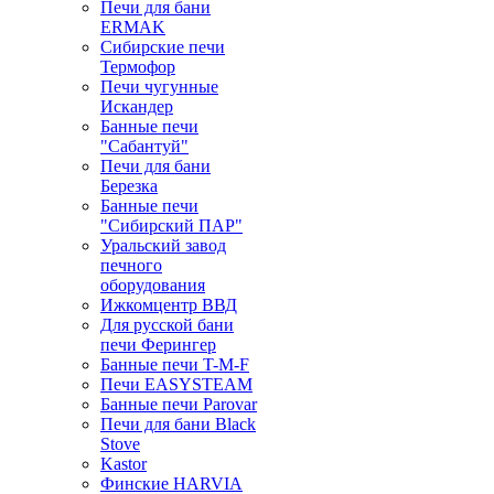
Печи для бани
ERMAK
Сибирские печи
Термофор
Печи чугунные
Искандер
Банные печи
"Сабантуй"
Печи для бани
Березка
Банные печи
"Сибирский ПАР"
Уральский завод
печного
оборудования
Ижкомцентр ВВД
Для русской бани
печи Ферингер
Банные печи T-M-F
Печи EASYSTEAM
Банные печи Parovar
Печи для бани Black
Stove
Kastor
Финские HARVIA