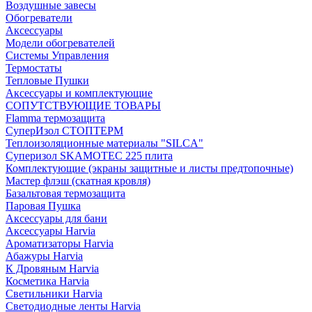
Воздушные завесы
Обогреватели
Аксессуары
Модели обогревателей
Системы Управления
Термостаты
Тепловые Пушки
Аксессуары и комплектующие
СОПУТСТВУЮЩИЕ ТОВАРЫ
Flamma термозащита
СуперИзол СТОПТЕРМ
Теплоизоляционные материалы "SILCA"
Суперизол SKAMOTEC 225 плита
Комплектующие (экраны защитные и листы предтопочные)
Мастер флэш (скатная кровля)
Базальтовая термозащита
Паровая Пушка
Аксессуары для бани
Аксессуары Harvia
Ароматизаторы Harvia
Абажуры Harvia
К Дровяным Harvia
Косметика Harvia
Светильники Harvia
Светодиодные ленты Harvia