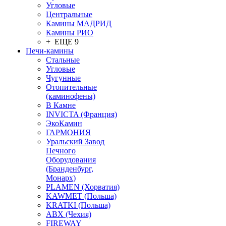
Угловые
Центральные
Камины МАДРИД
Камины РИО
+ ЕЩЕ 9
Печи-камины
Стальные
Угловые
Чугунные
Отопительные
(каминофены)
В Камне
INVICTA (Франция)
ЭкоКамин
ГАРМОНИЯ
Уральский Завод
Печного
Оборудования
(Бранденбург,
Монарх)
PLAMEN (Хорватия)
KAWMET (Польша)
KRATKI (Польша)
ABX (Чехия)
FIREWAY