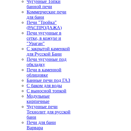
Чугунные Топки
банной печи
Коммерческие печи
для бани
Печи "Тройка"
(РАСПРОДАЖА)
Печи чугунные в
сетке, в кожухе и
"Ураган"
С закрытой каменкой
для Русской Бани
Печи чугунные под
обкладку
Печи в каменной
облицовке
Банные печи под ГАЗ
С баком для воды
С выносной топкой
Модульные
кирпичные
Чугунные печи
Технолит для русской
бани
Печи для бани
Варвара