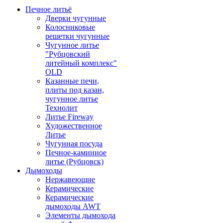
Печное литьё
Дверки чугунные
Колосниковые
решетки чугунные
Чугунное литье
"Рубцовский
литейный комплекс"
OLD
Казанные печи,
плиты под казан,
чугунное литье
Технолит
Литье Fireway
Художественное
Литье
Чугунная посуда
Печное-каминное
литье (Рубцовск)
Дымоходы
Нержавеющие
Керамические
Керамические
дымоходы AWT
Элементы дымохода