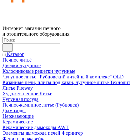
Интернет-магазин печного
и отопительного оборудования
Каталог
Печное литьё
Дверки чугунные
Колосниковые решетки чугунные
Чугунное литье "Рубцовский литейный комплекс" OLD
Казанные печи, плиты под казан, чугунное литье Технолит
Литье Fireway
Художественное Литье
Чугунная посуда
Печное-каминное литье (Рубцовск)
Дымоходы
Нержавеющие
Керамические
Керамические дымоходы AWT
Элементы дымохода печей Ферингер
Феникс нержавейка