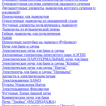
Одноконтурная система элементов овального сечения
Двухконтурные элементы дымоходов круглого сечения (с
изоляцией)
Переходники для дымоходов
Одностенные дымоходы из окрашенной стали
Чугунные элементы подключения к дымоходу
Дымоходы из вулканической пемзы
Гибкие дымоходы для подключения
Stabile
Переходные патрубки на дымоход (Рубцовск)
Печи для бани и сауны
Электрические печи для бани и сауны
Автономные генераторы перегретого пара АЭГПП
Электрические ПАРОТЕРМАЛЬНЫЕ печи для бани
Электрические печи для бани и сауны "Кristina"
Электрические печи для сауны "Harvia"
Электропечь для бани и сауны "Премьера"
Запчасти к электрическим печам
Электрокаменки SAWO
Пульты Управления Harvia
Электрокаменки Финляндия
Чугунные Топки банной печи
Коммерческие печи для бани
Печи "Тройка" (РАСПРОДАЖА)
Печи чугунные в сетке, в кожухе и "Ураган"