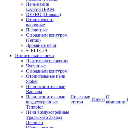
Печь-камин
EASYSTEAM
DEFRO (Польша)
Отопительно-
варочные
Пеллетные
С водяным контуром
(Termo)
Дровяные печи
+ ЕЩЕ 29
Отопительные печи
Длительного горения
Чугунные
C водяным контуром
Отопительные печи
Stoker
Печи отопительные
Варвара
Печи отопительные
Полезные
О
Услуги
воздухогрейные
статьи
компании
Termofor
Печи воздухогрейные
Уральского Завода
Печного
Оборудования