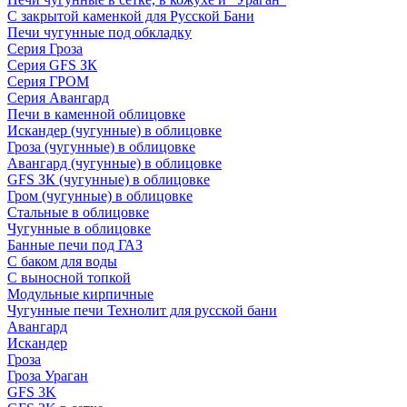
С закрытой каменкой для Русской Бани
Печи чугунные под обкладку
Серия Гроза
Серия GFS ЗК
Серия ГРОМ
Серия Авангард
Печи в каменной облицовке
Искандер (чугунные) в облицовке
Гроза (чугунные) в облицовке
Авангард (чугунные) в облицовке
GFS ЗК (чугунные) в облицовке
Гром (чугунные) в облицовке
Стальные в облицовке
Чугунные в облицовке
Банные печи под ГАЗ
С баком для воды
С выносной топкой
Модульные кирпичные
Чугунные печи Технолит для русской бани
Авангард
Искандер
Гроза
Гроза Ураган
GFS 3K