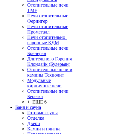
Отопительные печи
TMF
Печи отопительные
Ферингер
Печи отопительные
Прометалл
Печи отопительно-
варочные КДМ
Отопительные печи
Бренеран
Длительного Горения
Клондайк (Булерьян)
Отопительные печи и
камины Технолит
Модульные
кирпичные печи
Отопительные печи
Березка
+ ЕЩЕ 6
Баня и сауна
Готовые сауны
Отделка
Двери
Камни и плитка