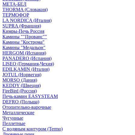
МЕТА-БЕЛ
THORMA (Словакия)
ТЕРМОФОР
LA NORDICA (Италия)
SUPRA (Франция)
Кимры-Печь Россия
Камины ""Прованс""
Камины "Кострома"
Камины "Медальон"
HERGOM (Испания)
PANADERO (Испания)
LISEO (Германия-Чехия)
EDILKAMIN (Италия)
JOTUL (Норвегия)
MORSO (Дания)
KEDDY (Швеция)
FireBird (Россия)
Печь-камин EASYSTEAM
DEFRO (Польша)
Отопительно-варочные
Металлические
Чугунные
Пеллетные
С водяным контуром (Termo)
Дровяные печи