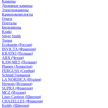
Камины
Дровяные камины
Электрокамины
Каминокомплекты
Очаги
Порталы
Биокамины
Kratki
Silver Smith
Топки
Ecokamin (Россия)
INVICTA (Франция)
KRATKI (Польша)
ABX (Чехия)
KAW-MET (Польша)
Plamen (Хорватия)
FERGUSS (Сербия)
Schmid Германия
LA NORDICA (Италия)
Hergom (Испания)
SUPRA (Франция)
MCZ (Италия)
Liseo Castiron (Швеция)
CHAZELLES (Франция)
Keddy (Швеция)