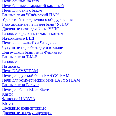
Печи банные на газу
Печи банные с закрытой каменкой
Печи для бани с баком
Банные печи "Сибирский ПАР"
Уральский завод печного оборудования
Газо-дровяные печи для бань "УЗПО"
Дровяные печи для бань "УЗПО"
Газовые горелки к печам и котлам
Ижкомцентр ВВД
Печи из нержавейки Чародейка
Чугунные под обкладку и в камне
Для русской бани печи Ферингер
Банные печи T-M-F
Газовые
На дровах
Печи EASYSTEAM
Печи для русской бани EASYSTEAM
Печи для коммерческих бань EASYSTEAM
Банные печи Parovar
Печи для бани Black Stove
Kastor
Финские HARVIA
Klover
Дровяные конвекторные
Дровяные аккумулирующие