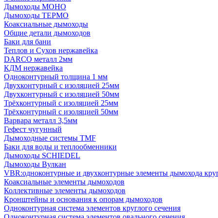
Дымоходы МОНО
Дымоходы ТЕРМО
Коаксиальные дымоходы
Общие детали дымоходов
Баки для бани
Теплов и Сухов нержавейка
DARCO металл 2мм
КДМ нержавейка
Одноконтурный толщина 1 мм
Двухконтурный с изоляцией 25мм
Двухконтурный с изоляцией 50мм
Трёхконтурный с изоляцией 25мм
Трёхконтурный с изоляцией 50мм
Варвара металл 3,5мм
Гефест чугунный
Дымоходные системы TMF
Баки для воды и теплообменники
Дымоходы SCHIEDEL
Дымоходы Вулкан
VBR:одноконтурные и двухконтурные элементы дымохода кру
Коаксиальные элементы дымоходов
Коллективные элементы дымоходов
Кронштейны и основания к опорам дымоходов
Одноконтурная система элементов круглого сечения
Одноконтурная система элементов овального сечения