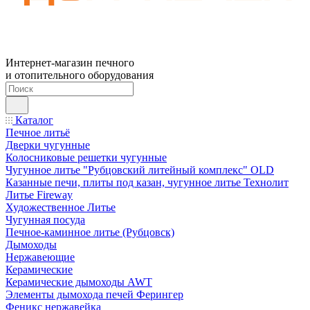
Интернет-магазин печного
и отопительного оборудования
Каталог
Печное литьё
Дверки чугунные
Колосниковые решетки чугунные
Чугунное литье "Рубцовский литейный комплекс" OLD
Казанные печи, плиты под казан, чугунное литье Технолит
Литье Fireway
Художественное Литье
Чугунная посуда
Печное-каминное литье (Рубцовск)
Дымоходы
Нержавеющие
Керамические
Керамические дымоходы AWT
Элементы дымохода печей Ферингер
Феникс нержавейка