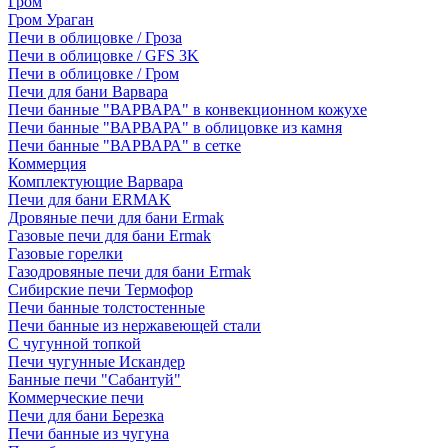
Гром
Гром Ураган
Печи в облицовке / Гроза
Печи в облицовке / GFS 3K
Печи в облицовке / Гром
Печи для бани Варвара
Печи банные "ВАРВАРА" в конвекционном кожухе
Печи банные "ВАРВАРА" в облицовке из камня
Печи банные "ВАРВАРА" в сетке
Коммерция
Комплектующие Варвара
Печи для бани ERMAK
Дровяные печи для бани Ermak
Газовые печи для бани Ermak
Газовые горелки
Газодровяные печи для бани Ermak
Сибирские печи Термофор
Печи банные толстостенные
Печи банные из нержавеющей стали
С чугунной топкой
Печи чугунные Искандер
Банные печи "Сабантуй"
Коммерческие печи
Печи для бани Березка
Печи банные из чугуна