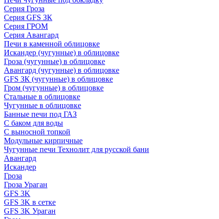
Серия Гроза
Серия GFS ЗК
Серия ГРОМ
Серия Авангард
Печи в каменной облицовке
Искандер (чугунные) в облицовке
Гроза (чугунные) в облицовке
Авангард (чугунные) в облицовке
GFS ЗК (чугунные) в облицовке
Гром (чугунные) в облицовке
Стальные в облицовке
Чугунные в облицовке
Банные печи под ГАЗ
С баком для воды
С выносной топкой
Модульные кирпичные
Чугунные печи Технолит для русской бани
Авангард
Искандер
Гроза
Гроза Ураган
GFS 3K
GFS 3K в сетке
GFS 3K Ураган