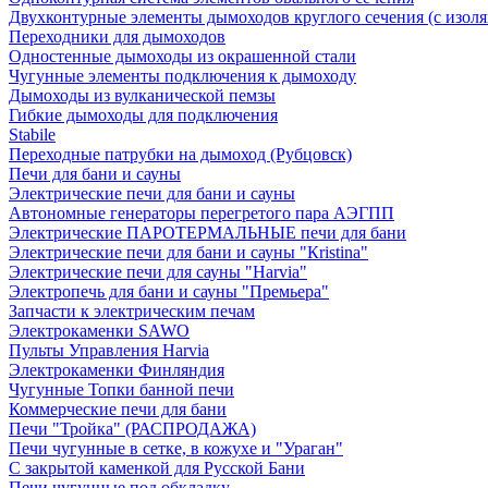
Двухконтурные элементы дымоходов круглого сечения (с изол
Переходники для дымоходов
Одностенные дымоходы из окрашенной стали
Чугунные элементы подключения к дымоходу
Дымоходы из вулканической пемзы
Гибкие дымоходы для подключения
Stabile
Переходные патрубки на дымоход (Рубцовск)
Печи для бани и сауны
Электрические печи для бани и сауны
Автономные генераторы перегретого пара АЭГПП
Электрические ПАРОТЕРМАЛЬНЫЕ печи для бани
Электрические печи для бани и сауны "Кristina"
Электрические печи для сауны "Harvia"
Электропечь для бани и сауны "Премьера"
Запчасти к электрическим печам
Электрокаменки SAWO
Пульты Управления Harvia
Электрокаменки Финляндия
Чугунные Топки банной печи
Коммерческие печи для бани
Печи "Тройка" (РАСПРОДАЖА)
Печи чугунные в сетке, в кожухе и "Ураган"
С закрытой каменкой для Русской Бани
Печи чугунные под обкладку