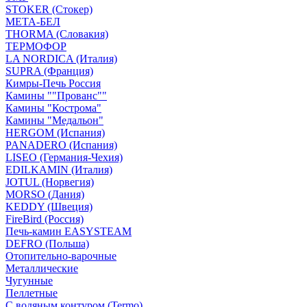
STOKER (Стокер)
МЕТА-БЕЛ
THORMA (Словакия)
ТЕРМОФОР
LA NORDICA (Италия)
SUPRA (Франция)
Кимры-Печь Россия
Камины ""Прованс""
Камины "Кострома"
Камины "Медальон"
HERGOM (Испания)
PANADERO (Испания)
LISEO (Германия-Чехия)
EDILKAMIN (Италия)
JOTUL (Норвегия)
MORSO (Дания)
KEDDY (Швеция)
FireBird (Россия)
Печь-камин EASYSTEAM
DEFRO (Польша)
Отопительно-варочные
Металлические
Чугунные
Пеллетные
С водяным контуром (Termo)