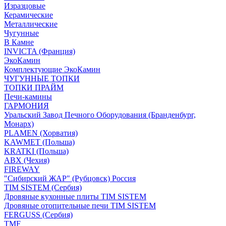
Изразцовые
Керамические
Металлические
Чугунные
В Камне
INVICTA (Франция)
ЭкоКамин
Комплектующие ЭкоКамин
ЧУГУННЫЕ ТОПКИ
ТОПКИ ПРАЙМ
Печи-камины
ГАРМОНИЯ
Уральский Завод Печного Оборудования (Бранденбург,
Монарх)
PLAMEN (Хорватия)
KAWMET (Польша)
KRATKI (Польша)
ABX (Чехия)
FIREWAY
"Сибирский ЖАР" (Рубцовск) Россия
TIM SISTEM (Сербия)
Дровяные кухонные плиты TIM SISTEM
Дровяные отопительные печи TIM SISTEM
FERGUSS (Сербия)
TMF