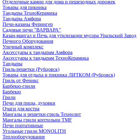
Отделочные камни для дома и пешеходных дорожек
Товары для пикника
Тандыры ТехноКерамика
Тандыры Амфора
Печи-казаны Ферингер
Садовые печи "ВАРВАРА"
Казан-мангал и Печь для утилизации мусора Уральский Завод
Печного Оборудования
Уличный комплекс
Аксессуары к тандырам Амфора
Аксессуары к тандырам ТехноКерамика
Тандыры
Гриль-решетки (Рубцовск)
Товары для отдыха и пикника ЛИТКОМ (Рубцовск)
Гриль от Феникс
Барбекю-грили
Барбекю
Грили
Печи для пицы, духовки
Очаги для костра
Мангалы и решетки-гриль Технолит
Мангалы грили коптильни TMF
Печи портативные
Угольные грили MONOLITH
Теплооборудование