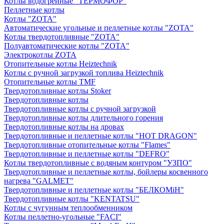
Котлы водогрейные "ТЕРМОФОР"
Пеллетные котлы
Котлы "ZOTA"
Автоматические угольные и пеллетные котлы "ZOTA"
Котлы твердотопливные "ZOTA"
Полуавтоматические котлы "ZOTA"
Электрокотлы ZOTA
Отопительные котлы Heiztechnik
Котлы с ручной загрузкой топлива Heiztechnik
Отопительные котлы TMF
Твердотопливные котлы Stoker
Твердотопливные котлы
Твердотопливные котлы с ручной загрузкой
Твердотопливные котлы длительного горения
Твердотопливные котлы на дровах
Твердотопливные и пеллетные котлы "HOT DRAGON"
Твердотопливные отопительные котлы "Flames"
Твердотопливные и пеллетные котлы "DEFRO"
Котлы твердотопливные с водяным контуром "УЗПО"
Твердотопливные и пеллетные котлы, бойлеры косвенного
нагрева "GALMET"
Твердотопливные и пеллетные котлы "БЕЛКОМiН"
Твердотопливные котлы "KENTATSU"
Котлы с чугунным теплообменником
Котлы пеллетно-угольные "FACI"