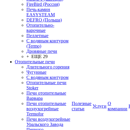
FireBird (Россия)
Печь-камин
EASYSTEAM
DEFRO (Польша)
Отопительно-
варочные
Пеллетные
С водяным контуром
(Termo)
Дровяные печи
+ ЕЩЕ 29
Отопительные печи
Длительного горения
Чугунные
C водяным контуром
Отопительные печи
Stoker
Печи отопительные
Варвара
Печи отопительные
Полезные
О
Услуги
воздухогрейные
статьи
компании
Termofor
Печи воздухогрейные
Уральского Завода
Печного