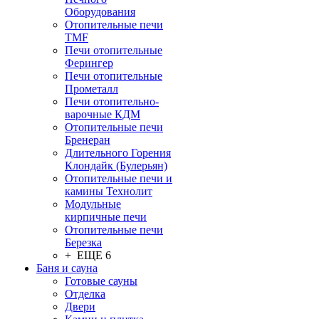
Оборудования
Отопительные печи
TMF
Печи отопительные
Ферингер
Печи отопительные
Прометалл
Печи отопительно-
варочные КДМ
Отопительные печи
Бренеран
Длительного Горения
Клондайк (Булерьян)
Отопительные печи и
камины Технолит
Модульные
кирпичные печи
Отопительные печи
Березка
+ ЕЩЕ 6
Баня и сауна
Готовые сауны
Отделка
Двери