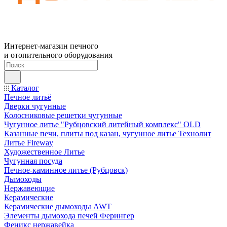
Интернет-магазин печного
и отопительного оборудования
Каталог
Печное литьё
Дверки чугунные
Колосниковые решетки чугунные
Чугунное литье "Рубцовский литейный комплекс" OLD
Казанные печи, плиты под казан, чугунное литье Технолит
Литье Fireway
Художественное Литье
Чугунная посуда
Печное-каминное литье (Рубцовск)
Дымоходы
Нержавеющие
Керамические
Керамические дымоходы AWT
Элементы дымохода печей Ферингер
Феникс нержавейка