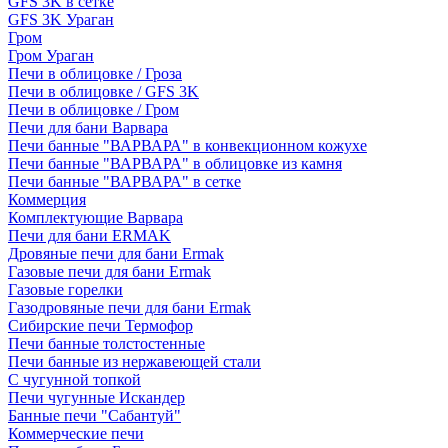
GFS 3K в сетке
GFS 3K Ураган
Гром
Гром Ураган
Печи в облицовке / Гроза
Печи в облицовке / GFS 3K
Печи в облицовке / Гром
Печи для бани Варвара
Печи банные "ВАРВАРА" в конвекционном кожухе
Печи банные "ВАРВАРА" в облицовке из камня
Печи банные "ВАРВАРА" в сетке
Коммерция
Комплектующие Варвара
Печи для бани ERMAK
Дровяные печи для бани Ermak
Газовые печи для бани Ermak
Газовые горелки
Газодровяные печи для бани Ermak
Сибирские печи Термофор
Печи банные толстостенные
Печи банные из нержавеющей стали
С чугунной топкой
Печи чугунные Искандер
Банные печи "Сабантуй"
Коммерческие печи