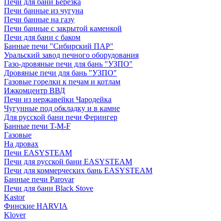
Печи для бани Березка
Печи банные из чугуна
Печи банные на газу
Печи банные с закрытой каменкой
Печи для бани с баком
Банные печи "Сибирский ПАР"
Уральский завод печного оборудования
Газо-дровяные печи для бань "УЗПО"
Дровяные печи для бань "УЗПО"
Газовые горелки к печам и котлам
Ижкомцентр ВВД
Печи из нержавейки Чародейка
Чугунные под обкладку и в камне
Для русской бани печи Ферингер
Банные печи T-M-F
Газовые
На дровах
Печи EASYSTEAM
Печи для русской бани EASYSTEAM
Печи для коммерческих бань EASYSTEAM
Банные печи Parovar
Печи для бани Black Stove
Kastor
Финские HARVIA
Klover