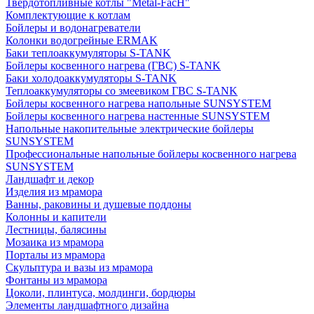
Твердотопливные котлы "Metal-FacH"
Комплектующие к котлам
Бойлеры и водонагреватели
Колонки водогрейные ERMAK
Баки теплоаккумуляторы S-TANK
Бойлеры косвенного нагрева (ГВС) S-TANK
Баки холодоаккумуляторы S-TANK
Теплоаккумуляторы со змеевиком ГВС S-TANK
Бойлеры косвенного нагрева напольные SUNSYSTEM
Бойлеры косвенного нагрева настенные SUNSYSTEM
Напольные накопительные электрические бойлеры
SUNSYSTEM
Профессиональные напольные бойлеры косвенного нагрева
SUNSYSTEM
Ландшафт и декор
Изделия из мрамора
Ванны, раковины и душевые поддоны
Колонны и капители
Лестницы, балясины
Мозаика из мрамора
Порталы из мрамора
Скульптура и вазы из мрамора
Фонтаны из мрамора
Цоколи, плинтуса, молдинги, бордюры
Элементы ландшафтного дизайна