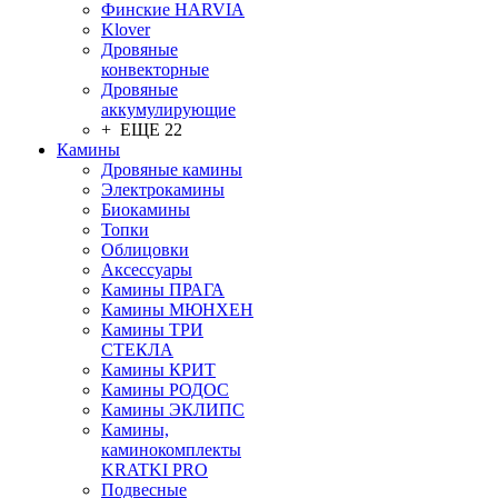
Финские HARVIA
Klover
Дровяные
конвекторные
Дровяные
аккумулирующие
+ ЕЩЕ 22
Камины
Дровяные камины
Электрокамины
Биокамины
Топки
Облицовки
Аксессуары
Камины ПРАГА
Камины МЮНХЕН
Камины ТРИ
СТЕКЛА
Камины КРИТ
Камины РОДОС
Камины ЭКЛИПС
Камины,
каминокомплекты
KRATKI PRO
Подвесные