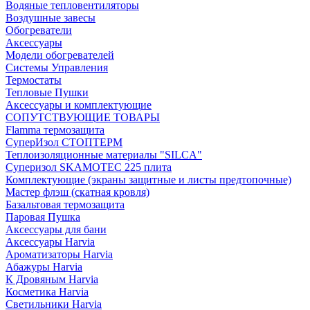
Водяные тепловентиляторы
Воздушные завесы
Обогреватели
Аксессуары
Модели обогревателей
Системы Управления
Термостаты
Тепловые Пушки
Аксессуары и комплектующие
СОПУТСТВУЮЩИЕ ТОВАРЫ
Flamma термозащита
СуперИзол СТОПТЕРМ
Теплоизоляционные материалы "SILCA"
Суперизол SKAMOTEC 225 плита
Комплектующие (экраны защитные и листы предтопочные)
Мастер флэш (скатная кровля)
Базальтовая термозащита
Паровая Пушка
Аксессуары для бани
Аксессуары Harvia
Ароматизаторы Harvia
Абажуры Harvia
К Дровяным Harvia
Косметика Harvia
Светильники Harvia