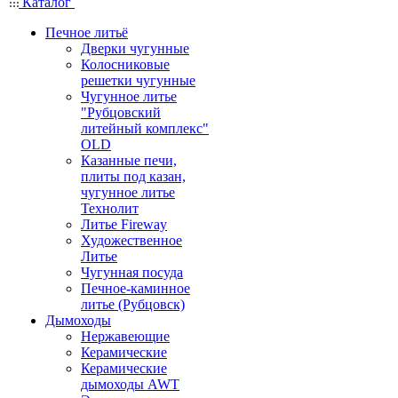
Каталог
Печное литьё
Дверки чугунные
Колосниковые
решетки чугунные
Чугунное литье
"Рубцовский
литейный комплекс"
OLD
Казанные печи,
плиты под казан,
чугунное литье
Технолит
Литье Fireway
Художественное
Литье
Чугунная посуда
Печное-каминное
литье (Рубцовск)
Дымоходы
Нержавеющие
Керамические
Керамические
дымоходы AWT