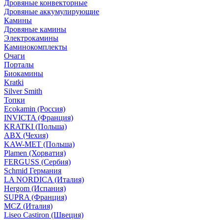
Дровяные конвекторные
Дровяные аккумулирующие
Камины
Дровяные камины
Электрокамины
Каминокомплекты
Очаги
Порталы
Биокамины
Kratki
Silver Smith
Топки
Ecokamin (Россия)
INVICTA (Франция)
KRATKI (Польша)
ABX (Чехия)
KAW-MET (Польша)
Plamen (Хорватия)
FERGUSS (Сербия)
Schmid Германия
LA NORDICA (Италия)
Hergom (Испания)
SUPRA (Франция)
MCZ (Италия)
Liseo Castiron (Швеция)