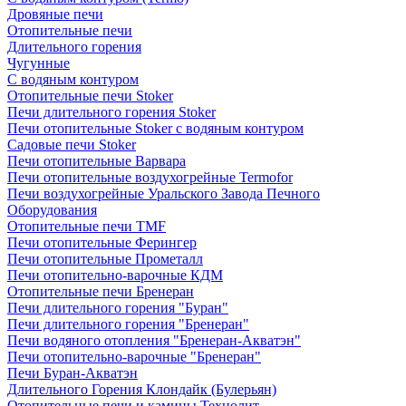
Дровяные печи
Отопительные печи
Длительного горения
Чугунные
C водяным контуром
Отопительные печи Stoker
Печи длительного горения Stoker
Печи отопительные Stoker с водяным контуром
Садовые печи Stoker
Печи отопительные Варвара
Печи отопительные воздухогрейные Termofor
Печи воздухогрейные Уральского Завода Печного
Оборудования
Отопительные печи TMF
Печи отопительные Ферингер
Печи отопительные Прометалл
Печи отопительно-варочные КДМ
Отопительные печи Бренеран
Печи длительного горения "Буран"
Печи длительного горения "Бренеран"
Печи водяного отопления "Бренеран-Акватэн"
Печи отопительно-варочные "Бренеран"
Печи Буран-Акватэн
Длительного Горения Клондайк (Булерьян)
Отопительные печи и камины Технолит