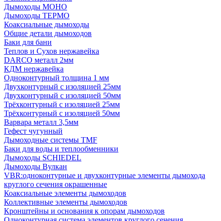
Дымоходы МОНО
Дымоходы ТЕРМО
Коаксиальные дымоходы
Общие детали дымоходов
Баки для бани
Теплов и Сухов нержавейка
DARCO металл 2мм
КДМ нержавейка
Одноконтурный толщина 1 мм
Двухконтурный с изоляцией 25мм
Двухконтурный с изоляцией 50мм
Трёхконтурный с изоляцией 25мм
Трёхконтурный с изоляцией 50мм
Варвара металл 3,5мм
Гефест чугунный
Дымоходные системы TMF
Баки для воды и теплообменники
Дымоходы SCHIEDEL
Дымоходы Вулкан
VBR:одноконтурные и двухконтурные элементы дымохода
круглого сечения окрашенные
Коаксиальные элементы дымоходов
Коллективные элементы дымоходов
Кронштейны и основания к опорам дымоходов
Одноконтурная система элементов круглого сечения