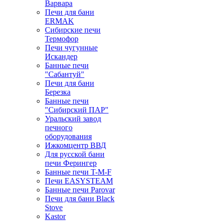
Варвара
Печи для бани
ERMAK
Сибирские печи
Термофор
Печи чугунные
Искандер
Банные печи
"Сабантуй"
Печи для бани
Березка
Банные печи
"Сибирский ПАР"
Уральский завод
печного
оборудования
Ижкомцентр ВВД
Для русской бани
печи Ферингер
Банные печи T-M-F
Печи EASYSTEAM
Банные печи Parovar
Печи для бани Black
Stove
Kastor