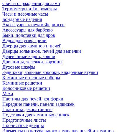
Свет и ограждения для ламп
Термометры и Гигрометры
Часы и песочные часы
Бондарные изделия
Аксессуары к печам Ферингер
Аксессуары для барбекю
Быки, подставки для дров
Ведра для угля, грили
Дверцы для каминов и печей
Дверцы зольников, печей для выпечки
Деревянные кадки, ковши
Дровницы, тележки, корзины
Духовые шкафы
Задвижки, зольные коробки, кладочные втулки
Каминные и печные наборы
Каминные решетки
Колосниковые решетки
Меха
Настилы для печей, конфорки
Передние панели, панели задвижек
Пластины декоративные
Подставки для каминных спичек
Предтопочные листы
Прочистные дверцы
Элементы из натурального камня для печей и каминов