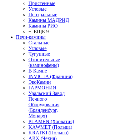
Пристенные
Угловые
Центральные
Камины МАДРИД
Камины РИО
+ ЕЩЕ 9
Печи-камины
Стальные
Угловые
Чугунные
Отопительные
(каминофены)
В Камне
INVICTA (Франция)
ЭкоКамин
ГАРМОНИЯ
Уральский Завод
Печного
Оборудования
(Бранденбург,
Монарх)
PLAMEN (Хорватия)
KAWMET (Польша)
KRATKI (Польша)
ABX (Чехия)