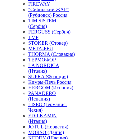
FIREWAY
"Сибирский ЖАР"
(Рубцовск) Россия
TIM SISTEM
(Сербия)
FERGUSS (Сербия)
TMF
STOKER (Стокер)
МЕТА-БЕЛ
THORMA (Словакия)
ТЕРМОФОР
LA NORDICA
(Италия)
SUPRA (Франция)
Кимры-Печь Россия
HERGOM (Испания)
PANADERO
(Испания)
LISEO (Германия-
Чехия)
EDILKAMIN
(Италия)
JOTUL (Норвегия)
MORSO (Дания)
KEDDY (Швеция)