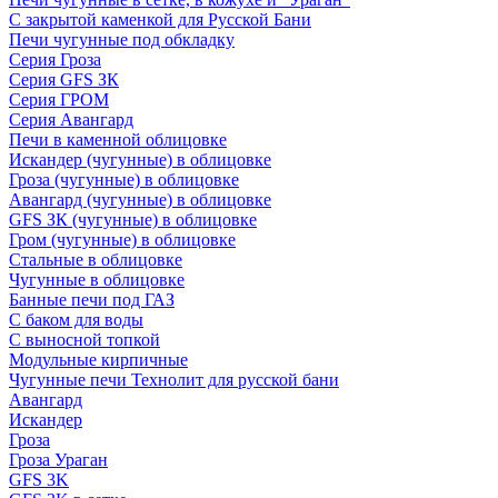
С закрытой каменкой для Русской Бани
Печи чугунные под обкладку
Серия Гроза
Серия GFS ЗК
Серия ГРОМ
Серия Авангард
Печи в каменной облицовке
Искандер (чугунные) в облицовке
Гроза (чугунные) в облицовке
Авангард (чугунные) в облицовке
GFS ЗК (чугунные) в облицовке
Гром (чугунные) в облицовке
Стальные в облицовке
Чугунные в облицовке
Банные печи под ГАЗ
С баком для воды
С выносной топкой
Модульные кирпичные
Чугунные печи Технолит для русской бани
Авангард
Искандер
Гроза
Гроза Ураган
GFS 3K