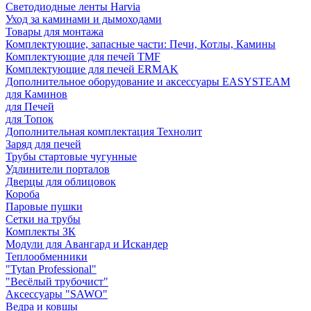
Светодиодные ленты Harvia
Уход за каминами и дымоходами
Товары для монтажа
Комплектующие, запасные части: Печи, Котлы, Камины
Комплектующие для печей TMF
Комплектующие для печей ERMAK
Дополнительное оборудование и аксессуары EASYSTEAM
для Каминов
для Печей
для Топок
Дополнительная комплектация Технолит
Заряд для печей
Трубы стартовые чугунные
Удлинители порталов
Дверцы для облицовок
Короба
Паровые пушки
Сетки на трубы
Комплекты ЗК
Модули для Авангард и Искандер
Теплообменники
"Tytan Professional"
"Весёлый трубочист"
Аксессуары "SAWO"
Ведра и ковшы