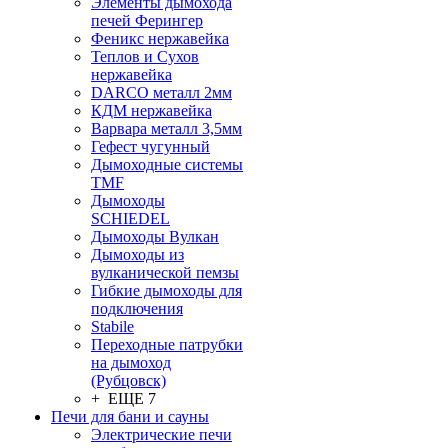
Элементы дымохода
печей Ферингер
Феникс нержавейка
Теплов и Сухов
нержавейка
DARCO металл 2мм
КДМ нержавейка
Варвара металл 3,5мм
Гефест чугунный
Дымоходные системы
TMF
Дымоходы
SCHIEDEL
Дымоходы Вулкан
Дымоходы из
вулканической пемзы
Гибкие дымоходы для
подключения
Stabile
Переходные патрубки
на дымоход
(Рубцовск)
+ ЕЩЕ 7
Печи для бани и сауны
Электрические печи