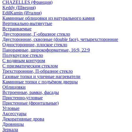
CHAZELLES (Франция)
Keddy (Швеция)
EdilKamin (Италия)
Каминные облицовки из натурального камня
Вертикально-вытянутые
Встраиваемые
Двусторонние, Г-образное стекло
Двусторонние, сквозные (double face), четырехсторонние
Односторонние, плоское стекло
Панорамные, широкоформатные, 16:9, 22:9
Полукруглое стекло
С водяным контуром
С призматическим стеклом
Трехсторонние, П-образное стекло
Газовые топки и уличные нагреватели
Каминные топки с подъёмом дверцы
Облицовки
Встроенные, рамки, фасады
Пристенно-угловые
Пристенные (фронтальные)
Угловые
Аксессуары
Декоративные дрова
Дровницы
Зеркала