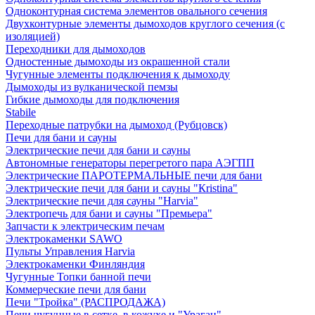
Одноконтурная система элементов овального сечения
Двухконтурные элементы дымоходов круглого сечения (с
изоляцией)
Переходники для дымоходов
Одностенные дымоходы из окрашенной стали
Чугунные элементы подключения к дымоходу
Дымоходы из вулканической пемзы
Гибкие дымоходы для подключения
Stabile
Переходные патрубки на дымоход (Рубцовск)
Печи для бани и сауны
Электрические печи для бани и сауны
Автономные генераторы перегретого пара АЭГПП
Электрические ПАРОТЕРМАЛЬНЫЕ печи для бани
Электрические печи для бани и сауны "Кristina"
Электрические печи для сауны "Harvia"
Электропечь для бани и сауны "Премьера"
Запчасти к электрическим печам
Электрокаменки SAWO
Пульты Управления Harvia
Электрокаменки Финляндия
Чугунные Топки банной печи
Коммерческие печи для бани
Печи "Тройка" (РАСПРОДАЖА)
Печи чугунные в сетке, в кожухе и "Ураган"