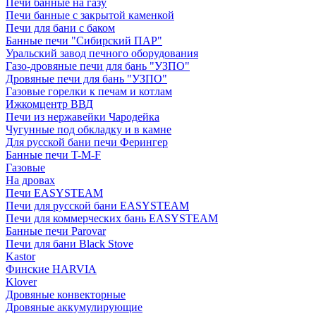
Печи банные на газу
Печи банные с закрытой каменкой
Печи для бани с баком
Банные печи "Сибирский ПАР"
Уральский завод печного оборудования
Газо-дровяные печи для бань "УЗПО"
Дровяные печи для бань "УЗПО"
Газовые горелки к печам и котлам
Ижкомцентр ВВД
Печи из нержавейки Чародейка
Чугунные под обкладку и в камне
Для русской бани печи Ферингер
Банные печи T-M-F
Газовые
На дровах
Печи EASYSTEAM
Печи для русской бани EASYSTEAM
Печи для коммерческих бань EASYSTEAM
Банные печи Parovar
Печи для бани Black Stove
Kastor
Финские HARVIA
Klover
Дровяные конвекторные
Дровяные аккумулирующие