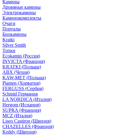
Камины
Дровяные камины
Электрокамины
Каминокомплекты
Очаги
Порталы
Биокамины
Kratki
Silver Smith
Топки
Ecokamin (Россия)
INVICTA (Франция)
KRATKI (Польша)
ABX (Чехия)
KAW-MET (Польша)
Plamen (Хорватия)
FERGUSS (Сербия)
Schmid Германия
LA NORDICA (Италия)
Hergom (Испания)
SUPRA (Франция)
MCZ (Италия)
Liseo Castiron (Швеция)
CHAZELLES (Франция)
Keddy (Швеция)