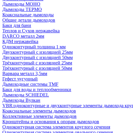
Дымоходы МОНО
Дымоходы ТЕРМО
Коаксиальные дымоходы
Общие детали дымоходов
Баки для бани
Теплов и Сухов нержавейка
DARCO металл 2мм
КДМ нержавейка
Одноконтурный толщина 1 мм
Двухконтурный с изоляцией 25мм
Двухконтурный с изоляцией 50мм
Трёхконтурный с изоляцией 25мм
Трёхконтурный с изоляцией 50мм
Варвара металл 3,5мм
Гефест чугунный
Дымоходные системы TMF
Баки для воды и теплообменники
Дымоходы SCHIEDEL
Дымоходы Вулкан
VBR:одноконтурные и двухконтурные элементы дымохода кру
Коаксиальные элементы дымоходов
Коллективные элементы дымоходов
Кронштейны и основания к опорам дымоходов
Одноконтурная система элементов круглого сечения
Одноконтурная система элементов овального сечения