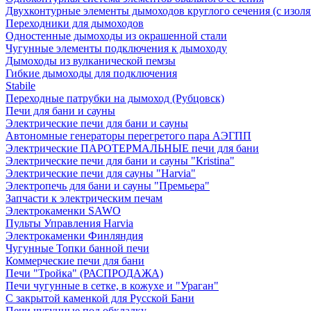
Двухконтурные элементы дымоходов круглого сечения (с изол
Переходники для дымоходов
Одностенные дымоходы из окрашенной стали
Чугунные элементы подключения к дымоходу
Дымоходы из вулканической пемзы
Гибкие дымоходы для подключения
Stabile
Переходные патрубки на дымоход (Рубцовск)
Печи для бани и сауны
Электрические печи для бани и сауны
Автономные генераторы перегретого пара АЭГПП
Электрические ПАРОТЕРМАЛЬНЫЕ печи для бани
Электрические печи для бани и сауны "Кristina"
Электрические печи для сауны "Harvia"
Электропечь для бани и сауны "Премьера"
Запчасти к электрическим печам
Электрокаменки SAWO
Пульты Управления Harvia
Электрокаменки Финляндия
Чугунные Топки банной печи
Коммерческие печи для бани
Печи "Тройка" (РАСПРОДАЖА)
Печи чугунные в сетке, в кожухе и "Ураган"
С закрытой каменкой для Русской Бани
Печи чугунные под обкладку