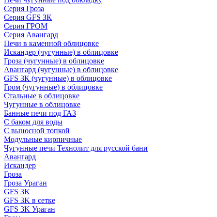
Серия Гроза
Серия GFS ЗК
Серия ГРОМ
Серия Авангард
Печи в каменной облицовке
Искандер (чугунные) в облицовке
Гроза (чугунные) в облицовке
Авангард (чугунные) в облицовке
GFS ЗК (чугунные) в облицовке
Гром (чугунные) в облицовке
Стальные в облицовке
Чугунные в облицовке
Банные печи под ГАЗ
С баком для воды
С выносной топкой
Модульные кирпичные
Чугунные печи Технолит для русской бани
Авангард
Искандер
Гроза
Гроза Ураган
GFS 3K
GFS 3K в сетке
GFS 3K Ураган