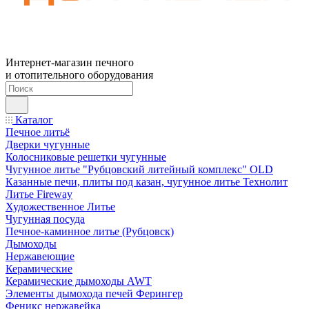
Интернет-магазин печного
и отопительного оборудования
Каталог
Печное литьё
Дверки чугунные
Колосниковые решетки чугунные
Чугунное литье "Рубцовский литейный комплекс" OLD
Казанные печи, плиты под казан, чугунное литье Технолит
Литье Fireway
Художественное Литье
Чугунная посуда
Печное-каминное литье (Рубцовск)
Дымоходы
Нержавеющие
Керамические
Керамические дымоходы AWT
Элементы дымохода печей Ферингер
Феникс нержавейка