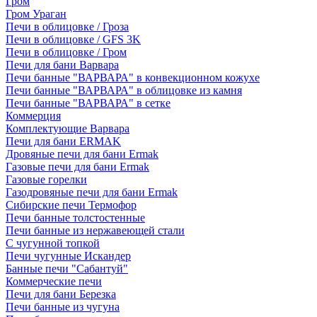
Гром
Гром Ураган
Печи в облицовке / Гроза
Печи в облицовке / GFS 3K
Печи в облицовке / Гром
Печи для бани Варвара
Печи банные "ВАРВАРА" в конвекционном кожухе
Печи банные "ВАРВАРА" в облицовке из камня
Печи банные "ВАРВАРА" в сетке
Коммерция
Комплектующие Варвара
Печи для бани ERMAK
Дровяные печи для бани Ermak
Газовые печи для бани Ermak
Газовые горелки
Газодровяные печи для бани Ermak
Сибирские печи Термофор
Печи банные толстостенные
Печи банные из нержавеющей стали
С чугунной топкой
Печи чугунные Искандер
Банные печи "Сабантуй"
Коммерческие печи
Печи для бани Березка
Печи банные из чугуна